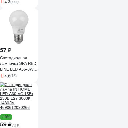
E27 3000К 452435
4.3
(225)
LkecLED15wA60E2730
57 ₽
Светодиодная
лампочка ЭРА RED
LINE LED A55-8W-
840-E27 R E27 8Вт
4.8
(15)
нейтральный
белый свет
Б0052382
-19%
59 ₽
73 ₽