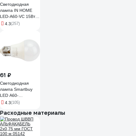
Светодиодная
лампа IN HOME
LED-A60-VC 15Вт
230В Е27 3000К
4.3
(257)
1430Лм
4690612020266
61 ₽
Светодиодная
лампа Smartbuy
LED A60-
05W/4000/E27 SBL-
4.3
(105)
A60-05-40K-E27-A
Расходные материалы