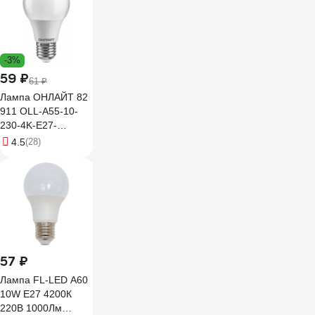
-3%
59 ₽
61 ₽
Лампа ОНЛАЙТ 82
911 OLL-A55-10-
230-4K-E27-
PROMO 82911
4.5
(28)
57 ₽
Лампа FL-LED A60
10W E27 4200К
220В 1000Лм