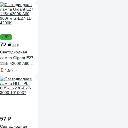
4200K
-18%
72 ₽
88 ₽
Светодиодная
лампа Gigant E27
11Вт 4200К А60
900Лм G-E27-11-
4.5
(95)
4200K
57 ₽
Светодиодная