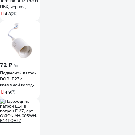
Terminator Iz 1920s
ПВХ, черная,
автомобильная,
4.8
(29)
0.13 мм, 19 мм, 20
м 2000251
72 ₽
/шт
Подвесной патрон
DORI Е27 с
клеммной колодкой
белый 45236
4.9
(7)