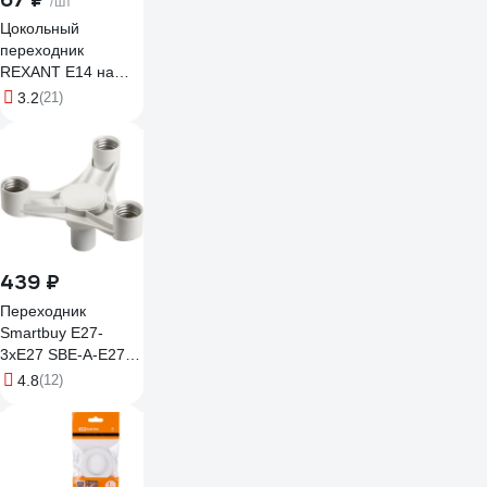
/шт
Цокольный
переходник
REXANT Е14 на
Е27 11-8831
3.2
(21)
439 ₽
Переходник
Smartbuy E27-
3xE27 SBE-A-E27-
3E27
4.8
(12)