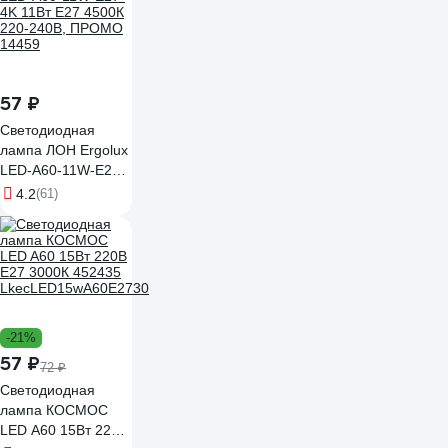
57 ₽
Светодиодная
лампа ЛОН Ergolux
LED-A60-11W-E27-
4K 11Вт Е27 4500К
4.2
(61)
220-240В, ПРОМО
14459
-21%
57 ₽
72 ₽
Светодиодная
лампа КОСМОС
LED A60 15Вт 220В