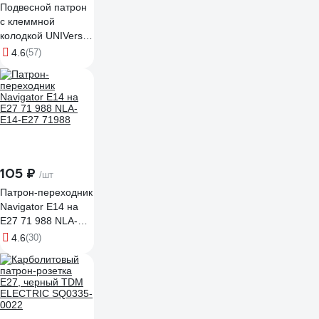
Подвесной патрон
с клеммной
колодкой UNIVersal
Е27 термопластик
4.6
(57)
4А 250В черный
1352
105 ₽
/шт
Патрон-переходник
Navigator E14 на
E27 71 988 NLA-
E14-E27 71988
4.6
(30)