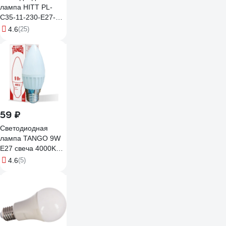
лампа HITT PL-
C35-11-230-E27-
3000 1010037
4.6
(25)
59 ₽
Светодиодная
лампа TANGO 9W
E27 свеча 4000K
220V LED C37-9W-
4.6
(5)
E27-W 1003951