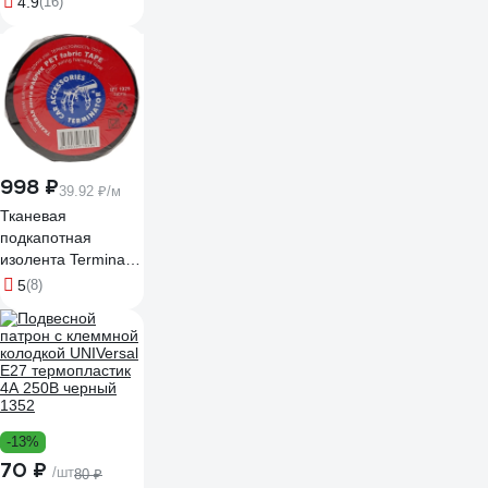
4.9
(16)
998 ₽
39.92 ₽/м
Тканевая
подкапотная
изолента Terminator
Izt 1925 fabric,
5
(8)
19мм х 25м,
толщина 0,25мм
2000832
-13%
70 ₽
/шт
80 ₽