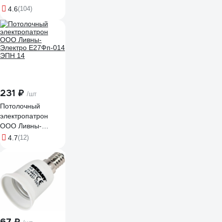
мм, 15 м, 0,3 мм,
4.6
(104)
черная Б0057181
231 ₽
/шт
Потолочный
электропатрон
ООО Ливны-
Электро Е27Фп-014
4.7
(12)
ЭПН 14
67 ₽