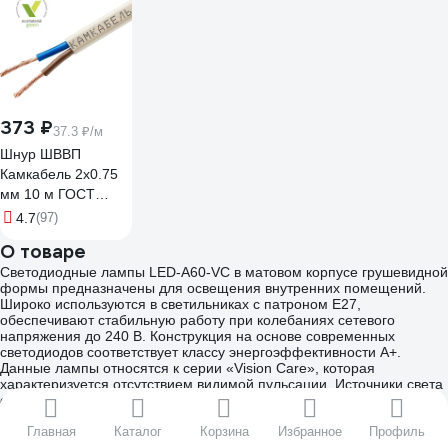
373 ₽
37.3 ₽/м
Шнур ШВВП
Камкабель 2x0.75
мм 10 м ГОСТ
231ЯA20C0000Ъ600010М
4.7
(97)
О товаре
Светодиодные лампы LED-A60-VC в матовом корпусе грушевидной
формы предназначены для освещения внутренних помещений.
Широко используются в светильниках с патроном Е27,
обеспечивают стабильную работу при колебаниях сетевого
напряжения до 240 В. Конструкция на основе современных
светодиодов соответствует классу энергоэффективности А+.
Данные лампы относятся к серии «Vision Carе», которая
характеризуется отсутствием видимой пульсации. Источники света
серии VC не вызывают утомления глаз и не оказывают негативного
влияния на зрение.
Высокий уровень цветопередачи обеспечивает полноценное
Главная
Каталог
Корзина
Избранное
Профиль