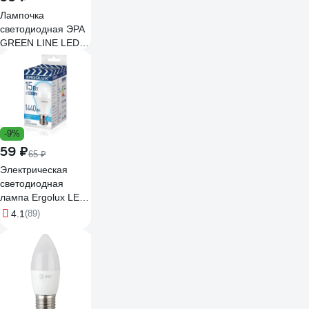
Лампочка
светодиодная ЭРА
GREEN LINE LED
B3512W830E27 GL
E27 12 Вт свеча
теплый свет
Б0067137
-9%
59 ₽
65 ₽
Электрическая
светодиодная
лампа Ergolux LED-
A60-15W-E27-4K
4.1
(89)
ЛОН 15Вт Е27
4500К 13638