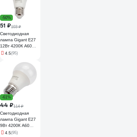
-50%
51 ₽
103 ₽
Светодиодная
лампа Gigant E27
12Вт 4200К А60
1000Лм G-E27-12-
4.5
(95)
4200K
-61%
44 ₽
114 ₽
Светодиодная
лампа Gigant E27
9Вт 4200К А60
850Лм G-E27-9-
4.5
(95)