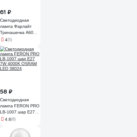
61 ₽
Светодиодная
лампа Фарлайт
Тринашечка А60
13Вт 4000К Е27
4
(5)
FAR000051
58 ₽
Светодиодная
лампа FERON PRO
LB-1007 шар E27
7W 4000K OSRAM
4.8
(8)
LED 38024