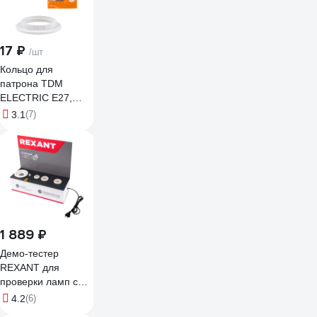
17 ₽
/шт
Кольцо для
патрона TDM
ELECTRIC Е27,
термостойкий
3.1
(7)
пластик, белый
SQ0335-0162
1 889 ₽
Демо-тестер
REXANT для
проверки ламп с
цоколями Е27, Е14,
4.2
(6)
gu5.3, gx53 604-801