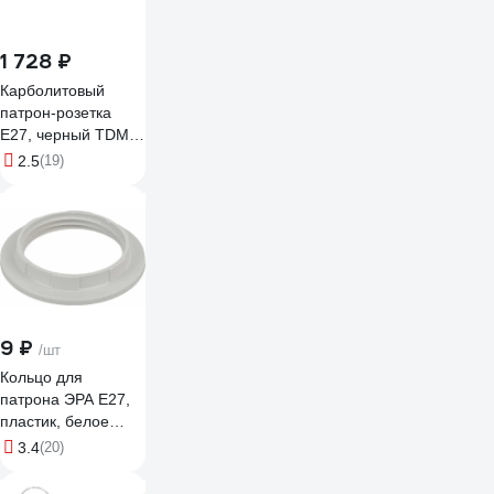
1 728 ₽
Карболитовый
патрон-розетка
Е27, черный TDM
ELECTRIC SQ0335-
2.5
(19)
0022
9 ₽
/шт
Кольцо для
патрона ЭРА E27,
пластик, белое
Б0043681
3.4
(20)