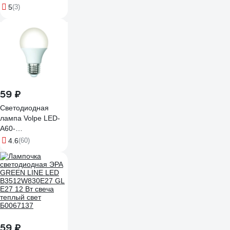
60x108мм
5
(3)
FOTON_LIGHTING
615299
59 ₽
Светодиодная
лампа Volpe LED-
A60-
5W/4000K/E27/FR/SLS
4.6
(60)
UL-00008770
59 ₽