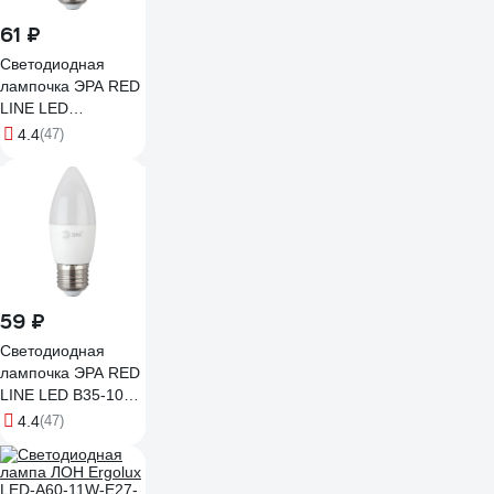
61 ₽
Светодиодная
лампочка ЭРА RED
LINE LED
B358W840E27 R
4.4
(47)
E27 / Е27 8 Вт
свеча белый свет
Б0050695
59 ₽
Светодиодная
лампочка ЭРА RED
LINE LED B35-10W-
840-E27 R 10 Вт
4.4
(47)
свеча нейт, белый
свет Б0050696