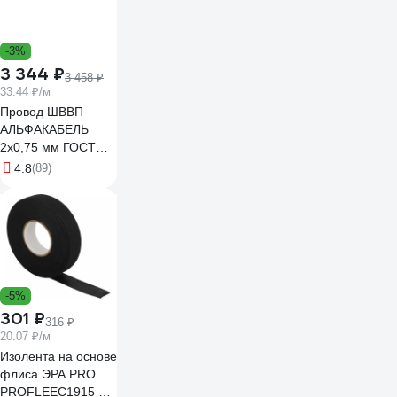
-3%
3 344 ₽
3 458 ₽
33.44 ₽/м
Провод ШВВП
АЛЬФАКАБЕЛЬ
2х0,75 мм ГОСТ
100 м 05142
4.8
(89)
-5%
301 ₽
316 ₽
20.07 ₽/м
Изолента на основе
флиса ЭРА PRO
PROFLEEC1915 19