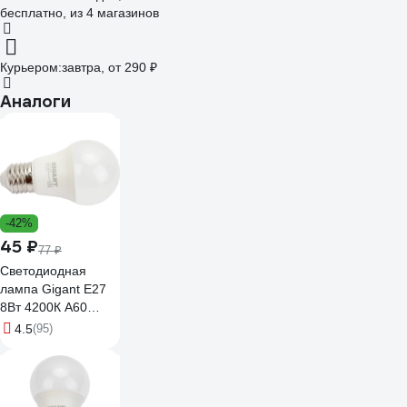
бесплатно
, из 4 магазинов
Курьером:
завтра,
от 290 ₽
Аналоги
-42%
45 ₽
77 ₽
Светодиодная
лампа Gigant E27
8Вт 4200К А60
600Лм G-E27-8-
4.5
(95)
4200K