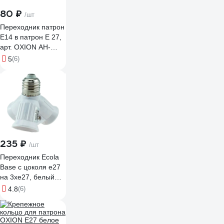
80 ₽
/шт
Переходник патрон
Е14 в патрон Е 27,
арт. OXION AH-
005WH-E14TOE27
5
(6)
235 ₽
/шт
Переходник Ecola
Base с цоколя e27
на 3хe27, белый
A7W37WEAY
4.8
(6)