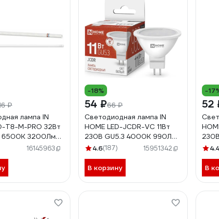
-18%
-17
54 ₽
52 
16 ₽
66 ₽
дная лампа IN
Светодиодная лампа IN
Свет
D-T8-М-PRO 32Вт
HOME LED-JCDR-VC 11Вт
HOME
3 6500К 3200Лм
230В GU5.3 4000К 990Лм
230В
матовая
4690612020358
469
4.6
(187)
4.
16145963
15951342
031040
ну
В корзину
В к