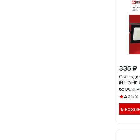
335 ₽
Светоди
IN HOME
6500К IP
4690612
4.2
(54)
В корзи