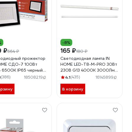
%
-8%
9 ₽
165 ₽
664 ₽
180 ₽
одиодный прожектор
Светодиодная лампа IN
OME СДО-7 100Вт
HOME LED-T8-М-PRO 30Вт
 6500К IP65 черный
230В G13 4000К 3000Лм
0612034652
1200мм матовая
8
(386)
4.1
(435)
18508219
16145899
4690612031019
орзину
В корзину