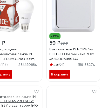
-13%
 ₽
59 ₽
68 ₽
одиодная
Выключатель IN HOME 1кл
овольтная лампа IN
BOLLETO белый накл 7021
 LED-MO-PRO 10Вт,
4680005959747
8В, Е27, 4000К, 900Лм
6
(147)
4.5
(64)
28446068
15918827
0612038032
орзину
В корзину