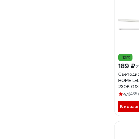
-13%
189 ₽
2
Светодио
HOME LE
230В G1
1500мм 
4.1
(435)
4690612
В корзи