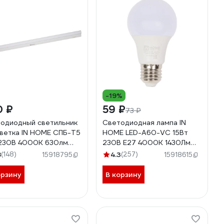
-19%
0 ₽
59 ₽
73 ₽
одиодный светильник
Светодиодная лампа IN
ветка IN HOME СПБ-Т5
HOME LED-A60-VC 15Вт
230B 4000К 630лм
230В Е27 4000К 1430Лм
мм 4690612003030
4690612020273
8
(148)
4.3
(257)
15918795
15918615
орзину
В корзину