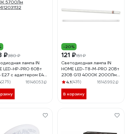
%
-20%
8 ₽
121 ₽
380 ₽
151 ₽
одиодная лампа IN
Светодиодная лампа IN
 LED-HP-PRO 60Вт
HOME LED-T8-М-PRO 20Вт
 E27 с адаптером Е40
230В G13 4000К 2000Лм
0К 5700Лм
1200мм матовая
5
(275)
4.1
(435)
16146053
16145992
612031132
4690612030975
орзину
В корзину