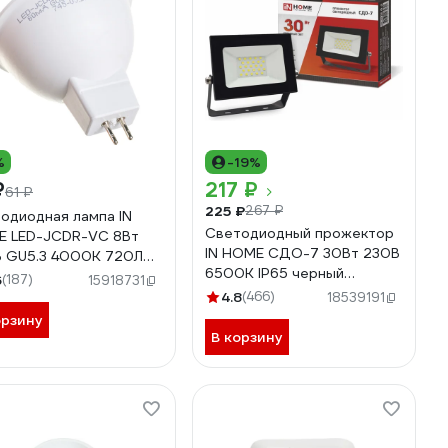
%
-19%
₽
217 ₽
61 ₽
225 ₽
267 ₽
одиодная лампа IN
Светодиодный прожектор
 LED-JCDR-VC 8Вт
IN HOME СДО-7 30Вт 230В
 GU5.3 4000К 720Лм
6500К IP65 черный
0612020334
6
(187)
15918731
4690612034621
4.8
(466)
18539191
орзину
В корзину