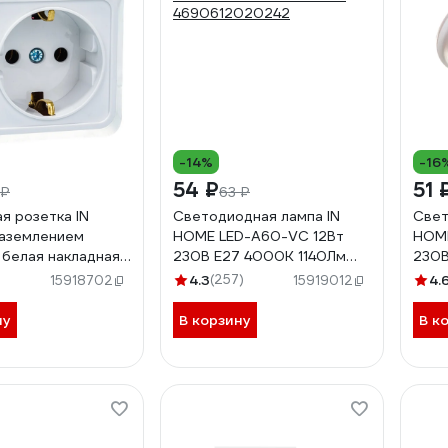
-14%
-16
54 ₽
51 
 ₽
63 ₽
я розетка IN
Светодиодная лампа IN
Свет
заземлением
HOME LED-A60-VC 12Вт
HOME
белая накладная
230В Е27 4000К 1140Лм
230В
80005959792
4690612020242
469
4.3
(257)
4.
15918702
15919012
ну
В корзину
В к