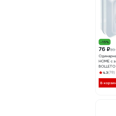
-15%
76 ₽
89
Одинарна
HOME с 
BOLLETO 
7028 46
4.3
(78)
В корзи