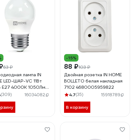
%
-15%
₽
88 ₽
63 ₽
103 ₽
одиодная лампа IN
Двойная розетка IN HOME
 LED-ШАР-VC 11Вт
BOLLETO белая накладная
 Е27 4000К 1050Лм
7102 4680005959822
0612020617
4
(309)
4.7
(35)
16034082
15918789
орзину
В корзину