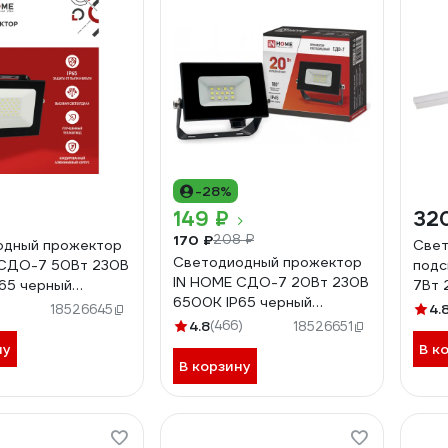
-28%
149 ₽
32
170 ₽
208 ₽
одный прожектор
Свет
Светодиодный прожектор
 СДО-7 50Вт 230В
подс
IN HOME СДО-7 20Вт 230В
65 черный
7Вт 
6500К IP65 черный
034638
600
4.
18526645
4690612034614
4.8
(466)
18526651
ну
В к
В корзину