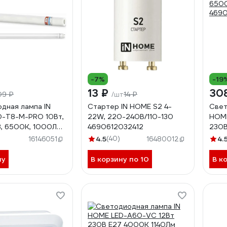
-7%
-19
13 ₽
30
09 ₽
14 ₽
/шт
дная лампа IN
Стартер IN HOME S2 4-
Свет
D-T8-М-PRO 10Вт,
22W, 220-240В/110-130
HOME
3, 6500К, 1000Лм,
4690612032412
230В
атовая,
650
4.5
(40)
4.
16146051
16480012
отная
4690
030906
ну
В корзину по 10
В к