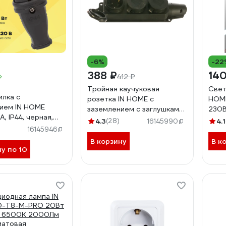
-6%
-22
388 ₽
140
412 ₽
Тройная каучуковая
Свет
илка с
розетка IN HOME с
HOME
ием IN HOME
заземлением с заглушками
230В
А, IP44, черная,
16А IP44 черная 9323
1200
4.3
(28)
4.1
16145990
90612010236
4690612010281
4690
16145946
В корзину
В к
ну по 10