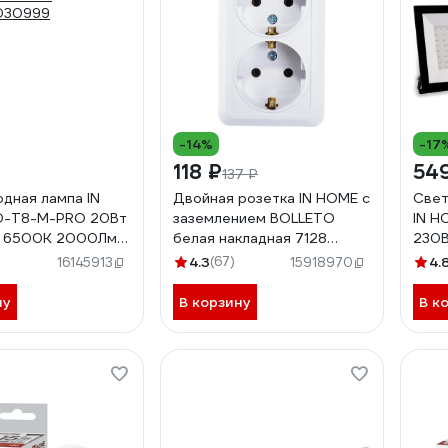
-14%
-17
118 ₽
54
137 ₽
дная лампа IN
Двойная розетка IN HOME с
Свет
D-T8-М-PRO 20Вт
заземлением BOLLETO
IN H
3 6500К 2000Лм
белая накладная 7128
230В
матовая
4680005959839
469
4.3
(67)
4.
16145913
15918970
030999
ну
В корзину
В к