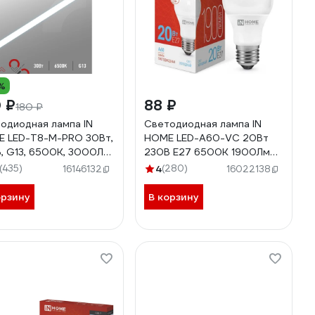
%
 ₽
88 ₽
180 ₽
одиодная лампа IN
Светодиодная лампа IN
 LED-T8-М-PRO 30Вт,
HOME LED-A60-VC 20Вт
, G13, 6500К, 3000Лм,
230В Е27 6500К 1900Лм
мм, матовая
4690612020310
(435)
4
(280)
16146132
16022138
612031026
орзину
В корзину