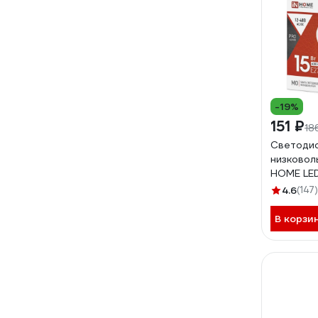
-19%
151 ₽
18
Светоди
низковол
HOME LE
12-48В Е
4.6
(147)
4690612
В корзи