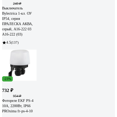
249 ₽
Выключатель
Bylectrica 1-кл. ОУ
IP54, серия
ПРАЛЕСКА АКВА,
серый, А16-222 03
А16-222 (03)
4.5
(137)
-23%
732 ₽
954 ₽
Фотореле EKF PS-4
10А, 2200Вт, IP66
PROxima fr-ps-4-10