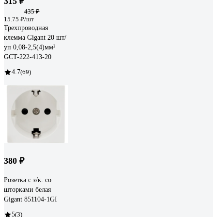
315 ₽
435 ₽
15.75 ₽/шт
Трехпроводная
клемма Gigant 20 шт/
уп 0,08-2,5(4)мм²
GCT-222-413-20
4.7
(69)
380 ₽
Розетка с з/к. со
шторками белая
Gigant 851104-1GI
5
(3)