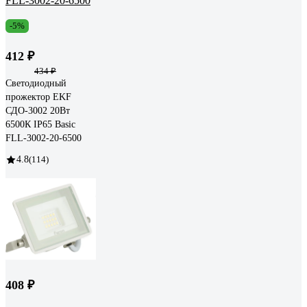
-5%
412 ₽
434 ₽
Светодиодный
прожектор EKF
СДО-3002 20Вт
6500К IP65 Basic
FLL-3002-20-6500
4.8
(114)
408 ₽