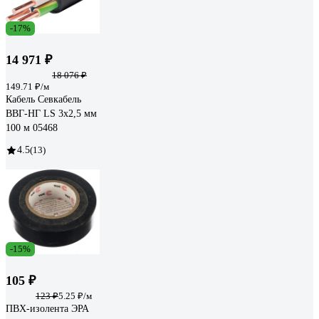
-17%
14 971 ₽
18 076 ₽
149.71 ₽/м
Кабель Севкабель
ВВГ-НГ LS 3х2,5 мм
100 м 05468
4.5
(13)
-15%
105 ₽
123 ₽
5.25 ₽/м
ПВХ-изолента ЭРА