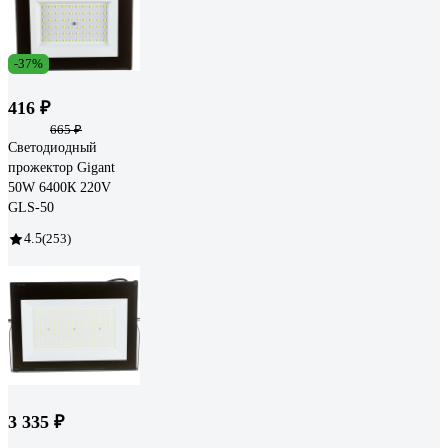
-37%
416 ₽
665 ₽
Светодиодный
прожектор Gigant
50W 6400К 220V
GLS-50
4.5
(253)
3 335 ₽