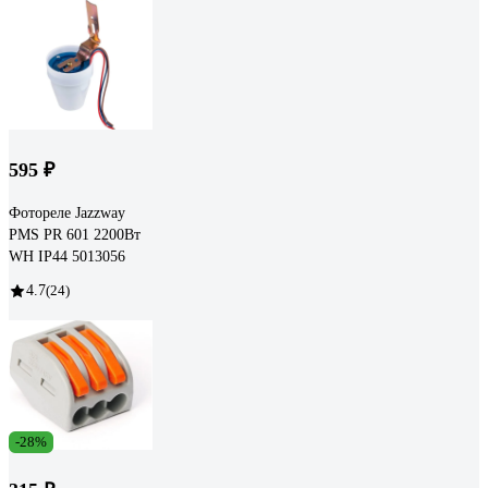
595 ₽
Фотореле Jazzway
PMS PR 601 2200Вт
WH IP44 5013056
4.7
(24)
-28%