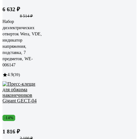
6 632 ₽
8 514 ₽
Набор
диэлектрических
отверток Wera, VDE,
индикатор
напряжения,
подставка, 7
предметов, WE-
006147
4.9
(39)
-14%
1 816 ₽
2 100 ₽