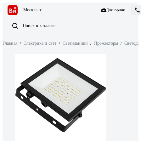
Москва
Для юрлиц
Поиск в каталоге
Главная
/
Электрика и свет
/
Светильники
/
Прожекторы
/
Светоди