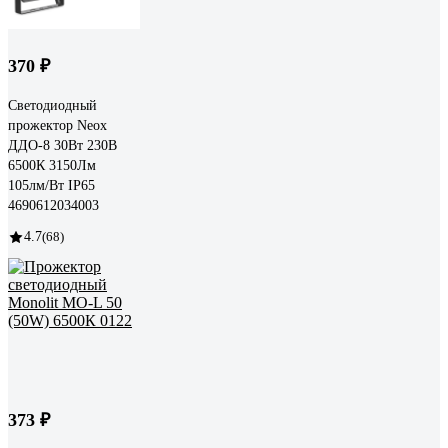
370 ₽
Светодиодный
прожектор Neox
ДДО-8 30Вт 230В
6500К 3150Лм
105лм/Вт IP65
4690612034003
4.7
(68)
373 ₽