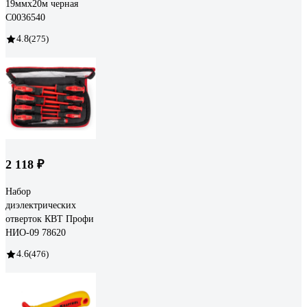
19ммх20м черная
C0036540
4.8
(275)
2 118 ₽
Набор
диэлектрических
отверток КВТ Профи
НИО-09 78620
4.6
(476)