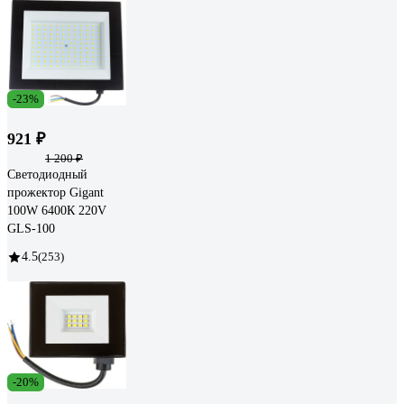
-23%
921 ₽
1 200 ₽
Светодиодный
прожектор Gigant
100W 6400К 220V
GLS-100
4.5
(253)
-20%