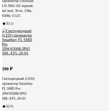
Прожектор Ultraflash
Lfl-3002 c02 черный,
led smd, 30 вт, 230в,
6500к 15125
5
(12)
390 ₽
Светодиодный (LED)
прожектор Smartbuy
FL SMD Pro
20W/6500K/IP65
SBL-EFL-20-65
5
(23)