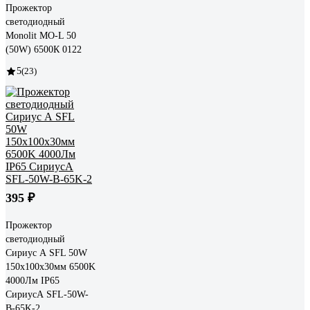
Прожектор
светодиодный
Monolit MO-L 50
(50W) 6500К 0122
5
(23)
395 ₽
Прожектор
светодиодный
Сириус А SFL 50W
150x100x30мм 6500K
4000Лм IP65
СириусА SFL-50W-
B-65K-2