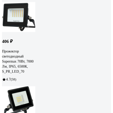
406 ₽
Прожектор
светодиодный
Supermax 70Вт, 7000
Лм, IP65, 6500К,
S_PR_LED_70
4.7
(58)