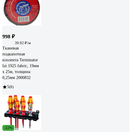
998 ₽
39.92 ₽/м
Тканевая
подкапотная
изолента Terminator
Izt 1925 fabric, 19мм
х 25м, толщина
0,25мм 2000832
5
(8)
-22%