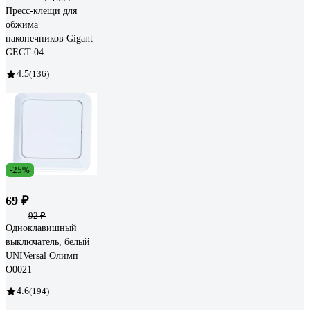
Пресс-клещи для
обжима
наконечников Gigant
GECT-04
4.5
(136)
-25%
69 ₽
92 ₽
Одноклавишный
выключатель, белый
UNIVersal Олимп
О0021
4.6
(194)