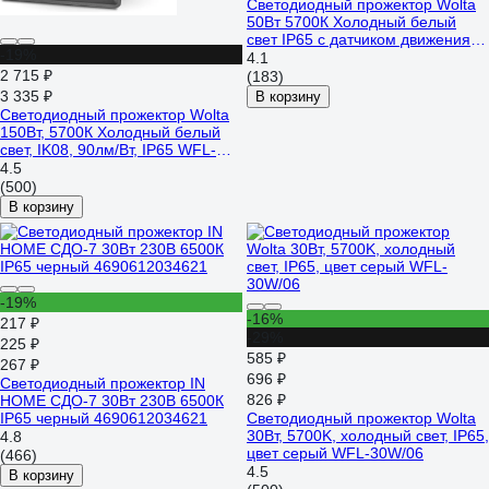
Светодиодный прожектор Wolta
50Вт 5700К Холодный белый
свет IP65 с датчиком движения
-19%
4500 лм WFL-50W/06S
4.1
2 715 ₽
(183)
3 335 ₽
В корзину
Светодиодный прожектор Wolta
150Вт, 5700К Холодный белый
свет, IK08, 90лм/Вт, IP65 WFL-
150W/06
4.5
(500)
В корзину
-19%
-16%
217 ₽
-29%
225 ₽
585 ₽
267 ₽
696 ₽
Светодиодный прожектор IN
826 ₽
HOME СДО-7 30Вт 230В 6500К
IP65 черный 4690612034621
Светодиодный прожектор Wolta
30Вт, 5700K, холодный свет, IP65,
4.8
цвет серый WFL-30W/06
(466)
4.5
В корзину