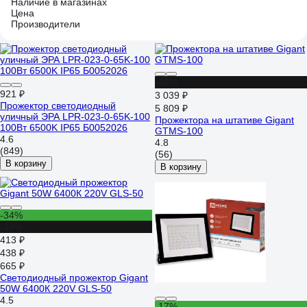
Наличие в магазинах
Цена
Производители
-48%
921 ₽
3 039 ₽
Прожектор светодиодный
5 809 ₽
уличный ЭРА LPR-023-0-65K-100
Прожектора на штативе Gigant
100Вт 6500K IP65 Б0052026
GTMS-100
4.6
4.8
(849)
(56)
В корзину
В корзину
-34%
-38%
413 ₽
438 ₽
665 ₽
Светодиодный прожектор Gigant
50W 6400К 220V GLS-50
4.5
-17%