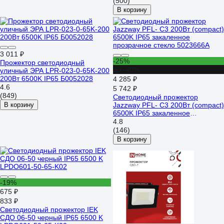
(500)
В корзину
3 011 ₽
-25%
Прожектор светодиодный
до -40%
уличный ЭРА LPR-023-0-65K-200
200Вт 6500K IP65 Б0052028
4 285 ₽
4.6
5 742 ₽
(849)
Светодиодный прожектор
В корзину
Jazzway PFL- C3 200Вт (compact)
6500K IP65 закаленное
прозрачное стекло 5023666A
4.8
(146)
В корзину
-19%
675 ₽
833 ₽
Светодиодный прожектор IEK
СДО 06-50 черный IP65 6500 K