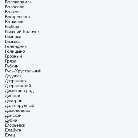
Волоколамск
Волосово
Волхов
Воскресенск
Воткинск
Выборг
Вышний Волочек
Вязники
Вязьма
Геленджик
Голицыно
Грозный
Грязи
Губкин
Гусь-Хрустальный
Дедовск
Дзержинск
Дзержинский
Димитровград
Динская
Дмитров
Долгопрудный
Домодедово
Донской
Дубна
Егорьевск
Елабуга
Елец