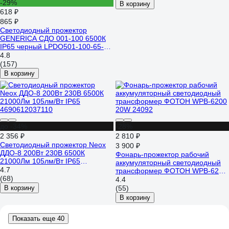
-29%
В корзину
618 ₽
865 ₽
Светодиодный прожектор
GENERICA СДО 001-100 6500К
IP65 черный LPDO501-100-65-
K02-G
4.8
(157)
В корзину
до -34%
-28%
2 356 ₽
2 810 ₽
Светодиодный прожектор Neox
3 900 ₽
ДДО-8 200Вт 230В 6500К
Фонарь-прожектор рабочий
21000Лм 105лм/Вт IP65
аккумуляторный светодиодный
4690612037110
4.7
трансформер ФОТОН WPВ-6200
(68)
20W 24092
4.4
В корзину
(55)
В корзину
Показать еще 40