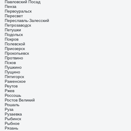
Павловский Посад
Пенза
Первоуральск
Пересвет
Переславль-Залесский
Петрозаводск
Петушки
Подольск
Покров
Полевской
Приозерск
Прокопьевск
Протвино
Псков
Пушкино
Пущино
Пятигорск
Раменское
Реутов
Ржев
Россошь
Ростов Великий
Рошаль
Руза
Рузаевка
Рыбинск
Рыбное
Рязань