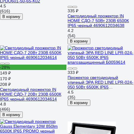
LPDO601-50-65-K02
4.5
335 ₽
(616)
Светодиодный прожектор IN
В корзину
HOME СДО-7 50Вт 230В 6500К
IP65 черный 4690612034638
4.2
(54)
В корзину
-28%
333 ₽
149 ₽
Прожектор светодиодный
170 ₽
уличный ЭРА RED LINE LPR-024-
208 ₽
050 50Вт 6500K IP65
Светодиодный прожектор IN
влагозащищенный Б0059614
4.5
HOME СДО-7 20Вт 230В 6500К
(35)
IP65 черный 4690612034614
В корзину
4.8
(466)
В корзину