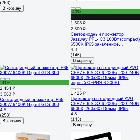
(253)
В корзину
-40%
до -42%
1 508 ₽
2 500 ₽
Светодиодный прожектор
Jazzway PFL- C3 100Вт (compact)
6500K IP65 закаленное
прозрачное стекло 5023628A
4.8
(146)
В корзину
-31%
2 454 ₽
1 425 ₽
3 563 ₽
Прожектор светодиодный AVG
Светодиодный прожектор IP65
СЕРИЯ 6 SDO-6 200Вт, 200-240В,
300W 6400K Gigant GLS-300
6500К, 260x30x195мм, IP65,
4.5
черный СЕРИЯ 6 200ВТ
4.8
(253)
(143)
В корзину
В корзину