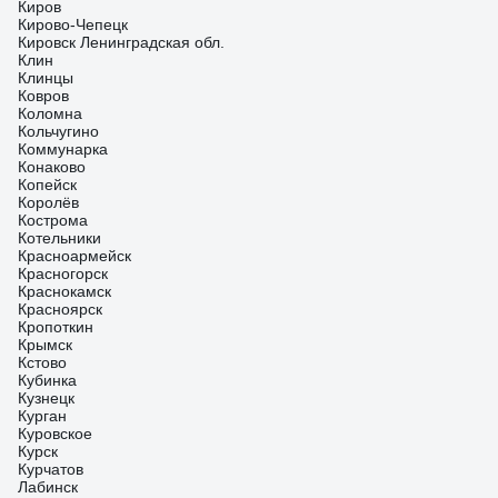
Киров
Кирово-Чепецк
Кировск Ленинградская обл.
Клин
Клинцы
Ковров
Коломна
Кольчугино
Коммунарка
Конаково
Копейск
Королёв
Кострома
Котельники
Красноармейск
Красногорск
Краснокамск
Красноярск
Кропоткин
Крымск
Кстово
Кубинка
Кузнецк
Курган
Куровское
Курск
Курчатов
Лабинск