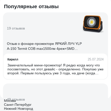
Популярные отзывы
19 отзывов
Отзыв о фонаре-прожекторе ЯРКИЙ ЛУЧ YLP
A-150 Termit COB max1500лм 4реж+SMD
красный 2реж,IPX4, Li-Ion 4606400006909
25.07.2024
Кирилл
Замечательный мини-прожектор! Я редко когда могу что
посоветовать, но этот девайс - определенно. Покупаю уже
второй. Первым пользуюсь уже 3 года, на даче (когда
вырубают свет), на рыбалке (как с берега так и на лодке),
в машине. Качество производства очень понравилось
(разбирал, пайка хорошая). В первый же год
использования, уронил в воду на рыбалке. Было очень
заманчиво смотреть как он погружался на глубину 1.5
метра, вращаясь, и выглядел как батискаф:)) Минут 10 я
49 отзывов
Москва
пытался его выудить, в панике что сейчас он погаснет и
Санкт-Петербург
всё... но он работал. 1.5 метра! 10 минут! Достал я его,
Нижний Новгород
когда вспомнил, что он же с магнитом, и простая