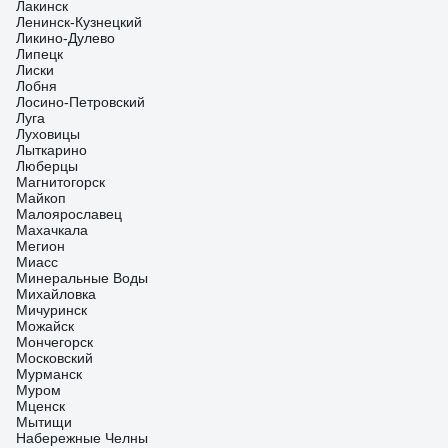
Лакинск
Ленинск-Кузнецкий
Ликино-Дулево
Липецк
Лиски
Лобня
Лосино-Петровский
Луга
Луховицы
Лыткарино
Люберцы
Магнитогорск
Майкоп
Малоярославец
Махачкала
Мегион
Миасс
Минеральные Воды
Михайловка
Мичуринск
Можайск
Мончегорск
Московский
Мурманск
Муром
Мценск
Мытищи
Набережные Челны