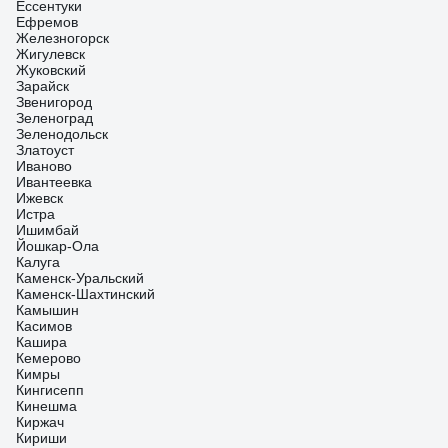
Ессентуки
Ефремов
Железногорск
Жигулевск
Жуковский
Зарайск
Звенигород
Зеленоград
Зеленодольск
Златоуст
Иваново
Ивантеевка
Ижевск
Истра
Ишимбай
Йошкар-Ола
Калуга
Каменск-Уральский
Каменск-Шахтинский
Камышин
Касимов
Кашира
Кемерово
Кимры
Кингисепп
Кинешма
Киржач
Кириши