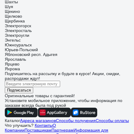
Шахты
Шуя
Щекино
Щелково
Щербинка
Электрогорск
Электросталь
Электроугли
Энгельс
Южноуральск
Юрьев-Польский
Яблоновский респ. Адыгея
Ярославль
Ярцево
Яхрома
Подпишитесь
на рассылку
и будьте в курсе! Акции, скидки,
распродажи ждут!
Подписаться
Оригинальные товары с гарантией!
Установите мобильное приложение, чтобы информация по
заказам всегда была под рукой
Каталог
Адреса магазинов
Способы получения
Способы оплаты
Что улучшить?
Контакты
О
Компании
Поставщикам
Партнерам
Информация для