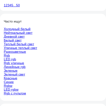
1
2
3
4
5
...
50
Часто ищут
Холодный белый
Нейтральный свет
Дневной свет
Белый свет
Теплый белый свет
Уличные теплый свет
Разноцветные
Rgb
LED rgb
Rgb уличные
Линейные rgb
Зеленые
Зеленый свет
Красные
Синие
Rgbw
LED rgbw
Rgb с пультом