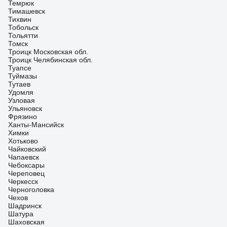
Темрюк
Тимашевск
Тихвин
Тобольск
Тольятти
Томск
Троицк Московская обл.
Троицк Челябинская обл.
Туапсе
Туймазы
Тутаев
Удомля
Узловая
Ульяновск
Фрязино
Ханты-Мансийск
Химки
Хотьково
Чайковский
Чапаевск
Чебоксары
Череповец
Черкесск
Черноголовка
Чехов
Шадринск
Шатура
Шаховская