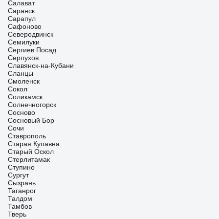
Салават
Саранск
Сарапул
Сафоново
Северодвинск
Семилуки
Сергиев Посад
Серпухов
Славянск-на-Кубани
Сланцы
Смоленск
Сокол
Соликамск
Солнечногорск
Сосново
Сосновый Бор
Сочи
Ставрополь
Старая Купавна
Старый Оскол
Стерлитамак
Ступино
Сургут
Сызрань
Таганрог
Талдом
Тамбов
Тверь