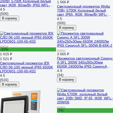
200Вт, 5700К Холодный белый
1 566 ₽
свет, IK08, 90лм/Вт, IP65 WFL-
Светодиодный прожектор Wolta
200W/06
4.5
70Вт, 5700К Холодный белый
(500)
свет, IP65, IK08, 90лм/Вт WFL-
В корзину
70W/06
4.5
(500)
В корзину
-33%
1 015 ₽
3 665 ₽
Прожектор светодиодный Сириус
1 521 ₽
А SFL 300W 340x260x30мм
Светодиодный прожектор IEK
6500K 24000Лм IP65 СириусА
СДО 06-100 черный IP65 6500K
SFL-300W-B-65K-2
4.9
LPDO601-100-65-K02
(34)
4.5
(616)
В корзину
В корзину
-7%