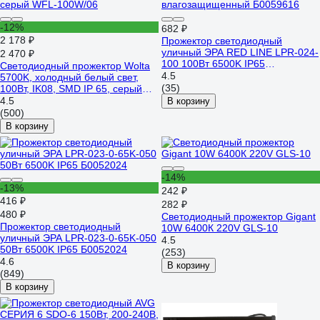
-12%
682 ₽
2 178 ₽
Прожектор светодиодный
уличный ЭРА RED LINE LPR-024-
2 470 ₽
100 100Вт 6500K IP65
Светодиодный прожектор Wolta
влагозащищенный Б0059616
4.5
5700K, холодный белый свет,
(35)
100Вт, IK08, SMD IP 65, серый
WFL-100W/06
4.5
В корзину
(500)
В корзину
-14%
-13%
242 ₽
416 ₽
282 ₽
480 ₽
Светодиодный прожектор Gigant
Прожектор светодиодный
10W 6400К 220V GLS-10
уличный ЭРА LPR-023-0-65K-050
4.5
50Вт 6500K IP65 Б0052024
(253)
4.6
В корзину
(849)
В корзину