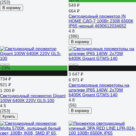
(253)
549 ₽
В корзину
664 ₽
Светодиодный прожектор IN
HOME СДО-7 100Вт 230В 6500К
IP65 черный 4690612034652
4.8
(386)
В корзину
-23%
-48%
-39%
3 647 ₽
734 ₽
6 971 ₽
921 ₽
Светодиодные прожекторы на
штативе IP65 140W, 2x70W
1 200 ₽
6400K Gigant GTMS-140
Светодиодный прожектор Gigant
4.8
100W 6400К 220V GLS-100
(56)
4.5
(253)
В корзину
Купить