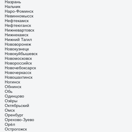
Назрань
Нальчик
Наро-Фоминск
Невинномысск
Нефтекамск
Нефтеюганск
Нижневартовск
Нижнекамск
Нижний Тагил
Нововоронеж
Новокузнецк
Новокуйбышевск
Новомосковск
Новороссийск
Новочебоксарск
Новочеркасск
Новошахтинск
Ногинск
Обнинск
Обь
Одинцово
Озёры
Октябрьский
Омск
Оренбург
Орехово-Зуево
Орёл
Острогожск