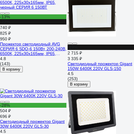
-13%
-22%
740 ₽
825 ₽
950 ₽
Прожектор светодиодный AVG
-19%
СЕРИЯ 6 SDO-6 150Вт, 200-240В,
2 715 ₽
6500К, 225x30x165мм, IP65,
черный СЕРИЯ 6 150ВТ
4.8
3 335 ₽
(143)
Светодиодный прожектор Gigant
150W 6400К 220V GLS-150
В корзину
4.5
(253)
В корзину
-28%
504 ₽
696 ₽
Светодиодный прожектор Gigant
30W 6400К 220V GLS-30
4.5