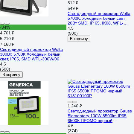
512 ₽
549 ₽
Светодиодный прожектор Wolta
5700K, холодный белый свет,
20Вт SMD, IP 65, IK08, WFL-
-34%
20W/06
4.5
4 701 ₽
(500)
5 210 ₽
В корзину
7 168 ₽
Светодиодный прожектор Wolta
300Вт, 5700К Холодный белый
свет, IP65, SMD WFL-300W/06
4.5
(500)
В корзину
1 240 ₽
Светодиодный прожектор Gauss
Elementary 100W 8500lm IP65
6500К ПРОМО черный
613100100P
4.6
(374)