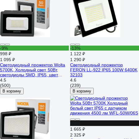
-9%
-13%
998 ₽
1 122 ₽
1 095 ₽
1 290 ₽
Светодиодный прожектор Wolta
Светодиодный прожектор
5700K, Холодный свет, 50Вт,
FERON LL-922 IP65 100W 6400K
светодиоды SMD, IP65, цвет
32103
серый WFL-50W/06
4.5
4.6
(500)
(239)
В корзину
В корзину
-28%
1 665 ₽
2 325 ₽