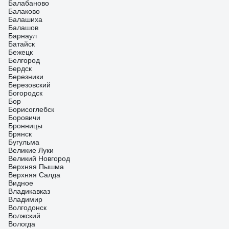
разных нужд и экономии аккумулятора
Балабаново
Балаково
Балашиха
Балашов
Барнаул
Батайск
Бежецк
Белгород
Бердск
Березники
Березовский
Богородск
Бор
Борисоглебск
Боровичи
Бронницы
Брянск
Бугульма
Великие Луки
Великий Новгород
Верхняя Пышма
Верхняя Салда
Видное
Владикавказ
Владимир
Волгодонск
Волжский
Вологда