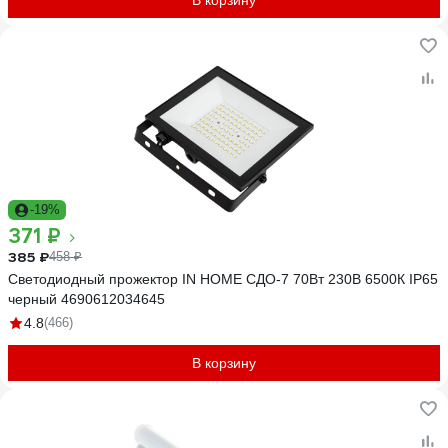
В корзину
-19%
371 ₽
385 ₽
458 ₽
Светодиодный прожектор IN HOME СДО-7 70Вт 230В 6500К IP65
черный 4690612034645
4.8
(466)
В корзину