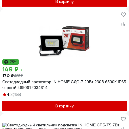
В корзину
-28%
149 ₽
170 ₽
208 ₽
Светодиодный прожектор IN HOME СДО-7 20Вт 230В 6500К IP65
черный 4690612034614
4.8
(466)
В корзину