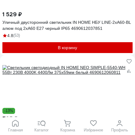
1 529 ₽
Уличный двусторонний светильник IN HOME НБУ LINE-2хA60-BL
алюм под 2хA60 E27 черный IP65 4690612037851
4.8
(53)
В корзину
-13%
725 ₽
838 ₽
Светильник светодиодный IN HOME NEO SIMPLE-5540-WH 55Вт
Главная
Каталог
Корзина
Избранное
Профиль
230В 4000K 4400Лм 375x59мм белый 4690612060811