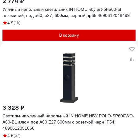
2 774 ₽
Уличный напольный светильник IN HOME нбу art-pt-a60-bl
алюминий, под а60, е27, 600мм, черный, ip65 4690612048499
4.9
(15)
В корзину
3 328 ₽
Светильник уличный напольный IN HOME НБУ POLO-SP600WO-
A60-BL алюм под А60 Е27 600мм с розеткой черн IP54
4690612051666
4.6
(57)