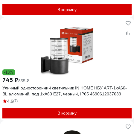
В корзину
-13%
745 ₽
855 ₽
Уличный односторонний светильник IN HOME НБУ ART-1хA60-
BL алюминий, под 1хA60 E27, черный, IP65 4690612037639
4.6
(7)
В корзину