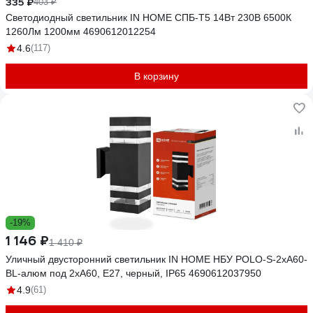
335 ₽
403 ₽
Светодиодный светильник IN HOME СПБ-Т5 14Вт 230В 6500К
1260Лм 1200мм 4690612012254
4.6
(117)
В корзину
-19%
1 146 ₽
1 410 ₽
Уличный двусторонний светильник IN HOME НБУ POLO-S-2хA60-
BL-алюм под 2хA60, E27, черный, IP65 4690612037950
4.9
(61)