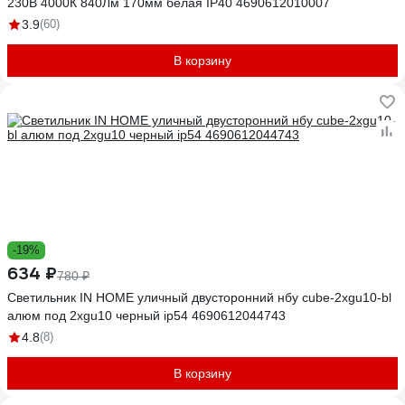
230В 4000К 840Лм 170мм белая IP40 4690612010007
3.9
(60)
В корзину
-19%
634 ₽
780 ₽
Светильник IN HOME уличный двусторонний нбу cube-2хgu10-bl
алюм под 2хgu10 черный ip54 4690612044743
4.8
(8)
В корзину