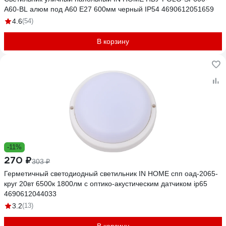
A60-BL алюм под А60 Е27 600мм черный IP54 4690612051659
4.6
(54)
В корзину
-11%
270 ₽
303 ₽
Герметичный светодиодный светильник IN HOME спп оaд-2065-
круг 20вт 6500к 1800лм с оптико-акустическим датчиком ip65
4690612044033
3.2
(13)