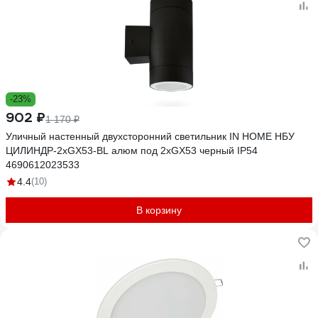
-23%
902 ₽
1 170 ₽
Уличный настенный двухсторонний светильник IN HOME НБУ
ЦИЛИНДР-2xGX53-BL алюм под 2хGX53 черный IP54
4690612023533
4.4
(10)
В корзину