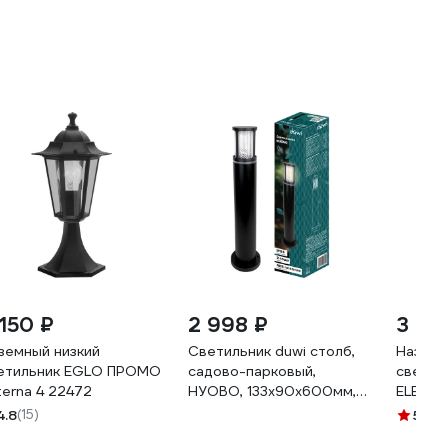
 150 ₽
2 998 ₽
3 14
земный низкий
Светильник duwi столб,
Наземн
етильник EGLO ПРОМО
садово-парковый,
светил
terna 4 22472
НУОВО, 133х90х600мм,
ELECTR
Е27, ABS пластик, IP54,
Поллар
4.8
(15)
5
(1)
черный, 24809 9