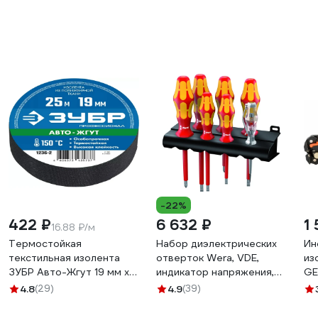
-22%
422 ₽
6 632 ₽
1
16.88 ₽/м
Термостойкая
Набор диэлектрических
Ин
текстильная изолента
отверток Wera, VDE,
из
ЗУБР Авто-Жгут 19 мм х
индикатор напряжения,
GE
25 м 1236-2
подставка, 7 предметов,
4.8
(29)
4.9
(39)
WE-006147