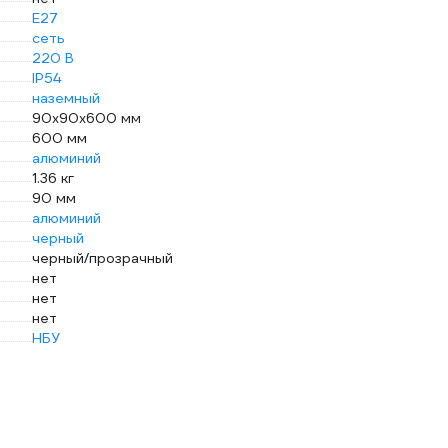
E27
сеть
220 В
IP54
наземный
90х90х600 мм
600 мм
алюминий
1.36 кг
90 мм
алюминий
черный
черный/прозрачный
нет
нет
нет
НБУ