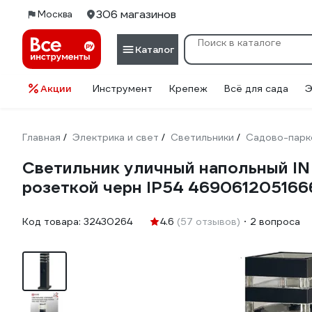
306 магазинов
Москва
Каталог
Акции
Инструмент
Крепеж
Всё для сада
Э
Главная
Электрика и свет
Светильники
Садово-парк
/
/
/
Светильник уличный напольный 
розеткой черн IP54 469061205166
Код товара:
32430264
4.6
(57 отзывов)
2 вопроса