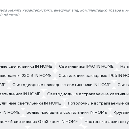
лера менять характеристики, внешний вид, комплектацию товара и м
ой офертой
ные светильники IN HOME
Светильники IP40 IN HOME
Нап
ые лампы 230 В IN HOME
Светильники накладные IP65 IN H
OME
Светодиодные накладные светильники IN HOME
Свет
ветильники IN HOME
Светодиодные встраиваемые светильн
уличные светильники IN HOME
Потолочные встраиваемые св
и IN HOME
Белые накладные светильники IN HOME
Круглы
аемый светильник Gx53 хром IN HOME
Настенные архитекту