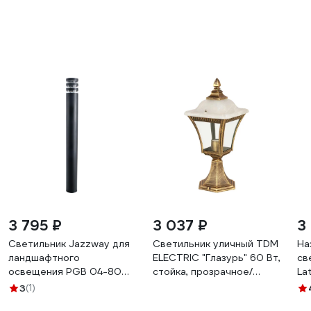
3 795 ₽
3 037 ₽
3
Светильник Jazzway для
Светильник уличный TDM
На
ландшафтного
ELECTRIC "Глазурь" 60 Вт,
св
освещения PGB 04-800
стойка, прозрачное/
La
E27 230В BL IP44
бронза, Е27 SQ0330-
3
(1)
5040779
0328