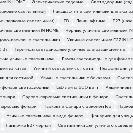
ики IN HOME
Электрические садовые
Светодиодные (сад
арковые светильники)
Ландшафтные светильники для экспо
во-парковые светильники)
LED
Ландшафтные
E27 (наз
ичные светильники IN HOME
Черные уличные светильники I
дово-парковые светильники)
Уличные светильники E27 IN H
0 Вт
Гирлянды светодиодные уличные влагозащищенные
ские уличные светильники
Лампы светодиодные для фонаре
ики из китая
Уличный светильник от сети
Плафоны для у
ки для гостиной
Уличные светильники с бокалами
Светил
-фонарь светодиодный
LED лампа 600 ватт
Алюминиевые
 фонаря
Садово-парковые светильники и фонари
Светиль
парковые фонари
Парковые фонари с цоколем led
Парков
Уличные светильники в виде фонаря
Фонарики для улиц
Лампочка E27 черная
Светильники для уличного освещени