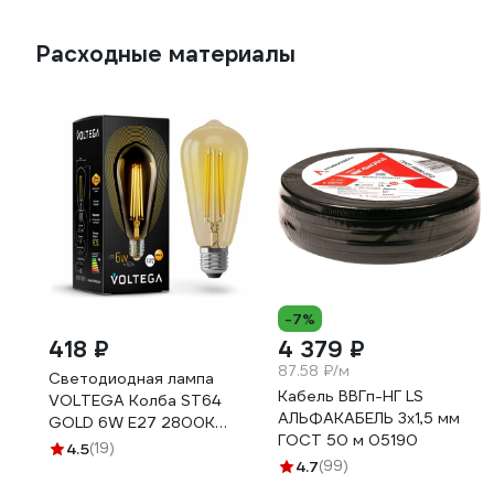
Расходные материалы
-7%
418 ₽
4 379 ₽
87.58 ₽/м
Светодиодная лампа
Кабель ВВГп-НГ LS
VOLTEGA Колба ST64
АЛЬФАКАБЕЛЬ 3х1,5 мм
GOLD 6W Е27 2800К
ГОСТ 50 м 05190
5526
4.5
(19)
4.7
(99)