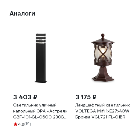
Аналоги
3 403 ₽
3 175 ₽
Светильник уличный
Ландшафтный светильник
напольный ЭРА «Астрея»
VOLTEGA Mifi 1хE27x40W
GBF-101-BL-0600 230В
Бронза VGL7211FL-01BR
Е27 IP54 черный
4.9
(19)
Б0069592