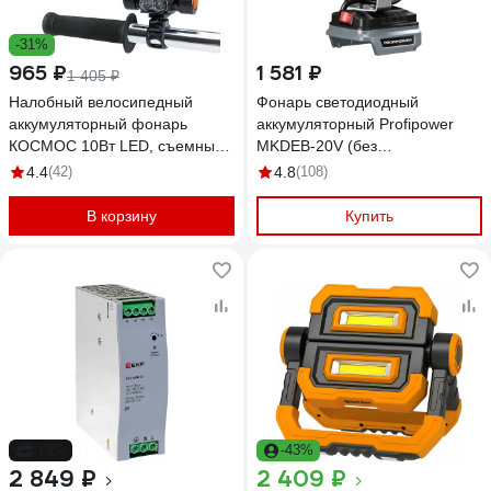
-31%
965 ₽
1 581 ₽
1 405 ₽
Налобный велосипедный
Фонарь светодиодный
аккумуляторный фонарь
аккумуляторный Profipower
КОСМОС 10Вт LED, съемный
MKDEB-20V (без
Li-ion 18650 1200mAh,
аккумулятора, подходит
4.4
(42)
4.8
(108)
алюминий, USB шнур
артикул X0040 X0041 X0042
KOS501Lit
X0035 E0125
В корзину
Купить
-19%
-43%
2 849 ₽
2 409 ₽