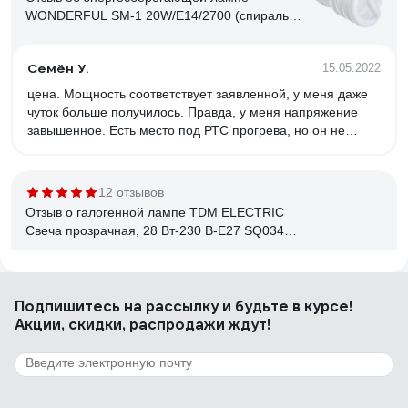
WONDERFUL SM-1 20W/E14/2700 (спираль)
900405
Семён У.
15.05.2022
цена. Мощность соответствует заявленной, у меня даже
чуток больше получилось. Правда, у меня напряжение
завышенное. Есть место под РТС прогрева, но он не
распаян. Свет приятный.
12 отзывов
Отзыв о галогенной лампе TDM ELECTRIC
Свеча прозрачная, 28 Вт-230 В-Е27 SQ0341-
0095
Владислав
21.05.2025
Подпишитесь
на рассылку
и будьте в курсе!
Свет теплый, при низком напряжении не отключаются
Акции, скидки, распродажи ждут!
полностью, как это делают светодиоды, а чуть-чуть
снижают яркость, при долгой эксплуатации не снижается
световой поток, нет стробоскопического эффекта (для
меня этот фактор ключевой, поскольку мерцание
подсведки экрана накладывается на мерцание лампы /
16 отзывов