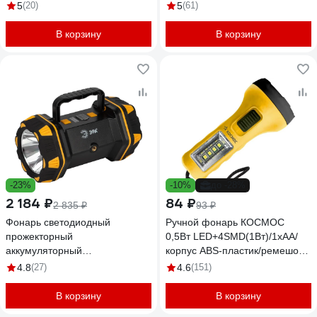
5
(20)
5
(61)
В корзину
В корзину
-23%
-10%
до -28%
2 184 ₽
84 ₽
2 835 ₽
93 ₽
Фонарь светодиодный
Ручной фонарь КОСМОС
прожекторный
0,5Вт LED+4SMD(1Вт)/1xAA/
аккумуляторный
корпус ABS-пластик/ремешок
многофункциональный
ручной, KOC119B
4.8
(27)
4.6
(151)
Рабочие Практик PA808 ЭРА
Б0058231
В корзину
В корзину