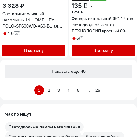
135 ₽
3 328 ₽
179 ₽
Светильник уличный
Фонарь сигнальный ФС-12 (на
напольный IN HOME НБУ
светодиодной ленте)
POLO-SP600WO-A60-BL алюм
ТЕХНОЛОГИЯ красный 00-
под А60 Е27 600мм с розеткой
4.6
(57)
00010625
черн IP54 4690612051666
5
(3)
В корзину
В корзину
Показать еще 40
1
2
3
4
5
...
25
Часто ищут
Светодиодные лампы накаливания
Светильники светодиодные белые
Лампы линейные