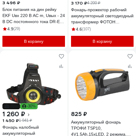
3 496 ₽
3 170 ₽
4 200 ₽
Блок питания на дин рейку
Фонарь-прожектор рабочий
EKF Uвх 220 В AC m, Uвых - 24
аккумуляторный светодиодный
В DC постоянного тока DR-E-
трансформер ФОТОН
120W-24
WPВ-7800 20 Вт 24093
4.9
(29)
4.6
(107)
В корзину
В корзину
-35%
-30%
1 260 ₽
825 ₽
1 450 ₽
1 941 ₽
Аккумуляторный фонарь
Фонарь налобный
ТРОФИ TSP10,
аккумуляторный
4V1.5Ah,15хLED, 2 режима,