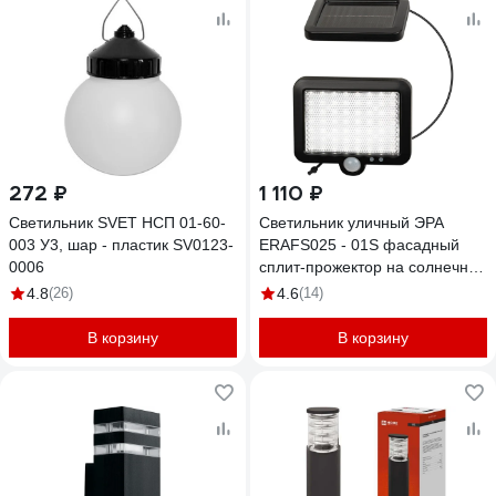
272 ₽
1 110 ₽
Светильник SVET НСП 01-60-
Светильник уличный ЭРА
003 У3, шар - пластик SV0123-
ERAFS025 - 01S фасадный
0006
сплит-прожектор на солнечной
батарее холодный белый 100
4.8
(26)
4.6
(14)
SMD LED Б0071278
В корзину
В корзину