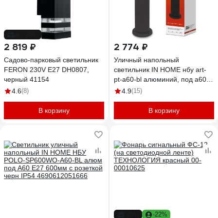
до -24%
2 819 ₽
2 774 ₽
Садово-парковый светильник
Уличный напольный
FERON 230V E27 DH0807,
светильник IN HOME нбу art-
черный 41154
pt-a60-bl алюминий, под а60,
е27, 600мм, черный, ip65
4.6
(8)
4.9
(15)
4690612048499
В корзину
В корзину
-25%
-22%