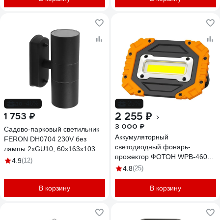
до -46%
-25%
2 255 ₽
1 753 ₽
3 000 ₽
Садово-парковый светильник
Аккумуляторный
FERON DH0704 230V без
светодиодный фонарь-
лампы 2хGU10, 60х163х103
прожектор ФОТОН WPB-4600
мм, черный 11881
4.9
(12)
10Вт 24091
4.8
(25)
В корзину
В корзину