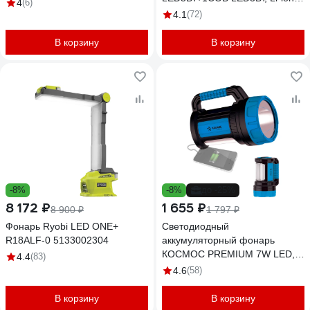
4
(6)
1,2Ач 14661
4.1
(72)
В корзину
В корзину
-8%
-8%
до -25%
8 172 ₽
1 655 ₽
8 900 ₽
1 797 ₽
Фонарь Ryobi LED ONE+
Светодиодный
R18ALF-0 5133002304
аккумуляторный фонарь
КОСМОС PREMIUM 7W LED,
4.4
(83)
зарядка 220V/12V,
4.6
(58)
KOSACCU9107WUSB
В корзину
В корзину