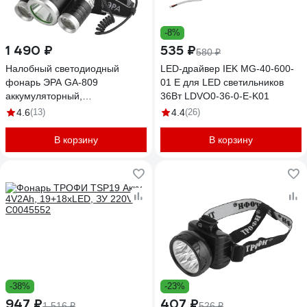
-8%
1 490 ₽
535 ₽
580 ₽
Налобный светодиодный
LED-драйвер IEK MG-40-600-
фонарь ЭРА GA-809
01 E для LED светильников
аккумуляторный,
36Вт LDVO0-36-0-E-K01
алюминиевый, 3 режима,
4.6
(13)
4.4
(26)
трехламповый High Power
Headlamp, Б0056111
В корзину
В корзину
-38%
-23%
947 ₽
407 ₽
1 516 ₽
526 ₽