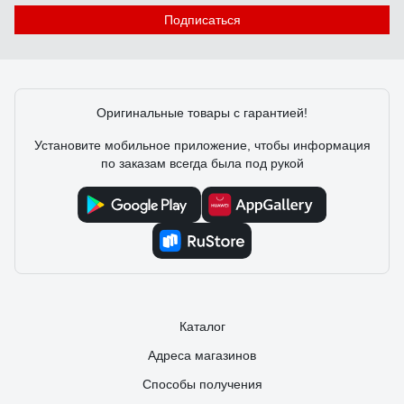
если это светодиод/ и глаза устают.
Отзыв об эпре Navigator NB-ETL-140-BA3
Подписаться
82435
Сергей А.
24.06.2025
Оригинальные товары с гарантией!
Эффектно рвануло!!! И всего за 193 рубля!!! Мне
понравилось!!!
Установите мобильное приложение, чтобы информация
по заказам всегда была под рукой
Каталог
Адреса магазинов
Способы получения