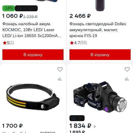
-14%
до -24%
1 060 ₽
2 466 ₽
1 239 ₽
Фонарь налобный аккум.
Фонарь светодиодный Dollex
КОСМОС, 10Вт LED/ Laser
аккумуляторный, магнит,
LED/ Li-ion 18650 3x1200mAh/
крючок FIS-19
алюм./ USB Type-C, KOC854Lit
5
(1)
4.7
(53)
В корзину
В корзину
-3%
1 834 ₽
1 700 ₽
1 895 ₽