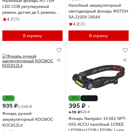
Налобный фонарь RITTER
Налобный аккумуляторный
LED COB регулируемый
светодиодный фонарь ФОТОН
ремень датчик дв 5 режима
SA-2100X 24544
7Вт+3Вт 1200 мАч 600Лм IP44
4.7
(20)
56205 8
4.2
(26)
В корзину
В корзину
-25%
-20%
-25%
395 ₽
935 ₽
1 240 ₽
419 ₽
526 ₽
Фонарь ручной
Фонарь Navigator 14 661 NPT-
аккумуляторный КОСМОС
H25-ACCU налобный 1CREE
KOC812Lit
LED5Вт+1COB LED3Вт, Li-ion