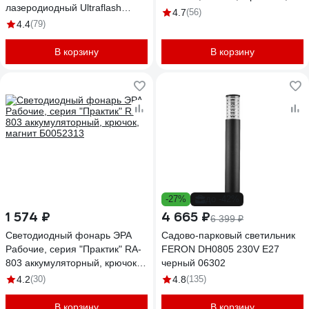
лазеродиодный Ultraflash
Б0016537
4.7
(56)
E1335 4 Вт, черный, 2LED
4.4
(79)
13905
В корзину
В корзину
-27%
до -42%
1 574 ₽
4 665 ₽
6 399 ₽
Светодиодный фонарь ЭРА
Садово-парковый светильник
Рабочие, серия "Практик" RA-
FERON DH0805 230V E27
803 аккумуляторный, крючок,
черный 06302
магнит Б0052313
4.2
(30)
4.8
(135)
В корзину
В корзину