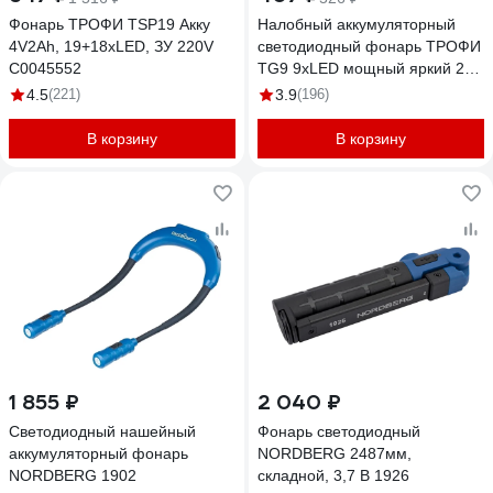
Фонарь ТРОФИ TSP19 Акку
Налобный аккумуляторный
4V2Ah, 19+18xLED, ЗУ 220V
светодиодный фонарь ТРОФИ
C0045552
TG9 9xLED мощный яркий 2
режима C0045557
4.5
(221)
3.9
(196)
В корзину
В корзину
1 855 ₽
2 040 ₽
Светодиодный нашейный
Фонарь светодиодный
аккумуляторный фонарь
NORDBERG 2487мм,
NORDBERG 1902
складной, 3,7 В 1926