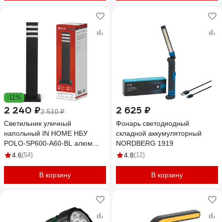
-11%
2 240 ₽
2 625 ₽
2 510 ₽
Светильник уличный
Фонарь светодиодный
напольный IN HOME НБУ
складной аккумуляторный
POLO-SP600-A60-BL алюм
NORDBERG 1919
под А60 Е27 600мм черный
4.6
(54)
4.8
(12)
IP54 4690612051659
В корзину
В корзину