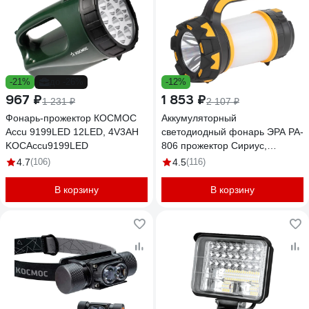
-21%
до -26%
-12%
967 ₽
1 853 ₽
1 231 ₽
2 107 ₽
Фонарь-прожектор КОСМОС
Аккумуляторный
Accu 9199LED 12LED, 4V3AH
светодиодный фонарь ЭРА PA-
KOCAccu9199LED
806 прожектор Сириус,
Б0054141
4.7
(106)
4.5
(116)
В корзину
В корзину