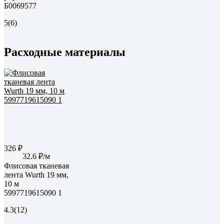
Б0069577
5
(6)
Расходные материалы
326 ₽
32.6 ₽/м
Флисовая тканевая
лента Wurth 19 мм,
10 м
5997719615090 1
4.3
(12)