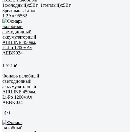
1(холодный)x5Вт+1(теплый)x5Вт,
8режимов, Li-ion
1.2Ач 95562
1 551 ₽
Фонарь налобный
светодиодный
аккумуляторный
AIRLINE 450лм,
Li-Po 1200мАч
AEBK034
5
(7)