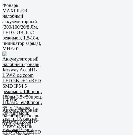
Фонарь
MAXPILER
налобный
аккумуляторный
(300/100/20/8 Лм,
LED COB, 65, 5
режимов, 1,5-18ч,
индикатор заряда),
MHF-01
1 495 ₽
Аккумуляторный
налобный фонарь
Jazzway AccuH1-
L5WZ-og zoom
LED 5Вт + 2хRED