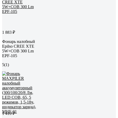
1 883 ₽
Фонарь налобный
Epilso CREE XTE
5W+COB 300 Lm
EPF-105
5
(1)
1 410 ₽