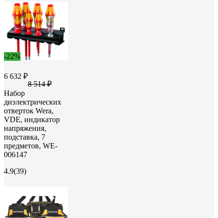
-22%
6 632 ₽
8 514 ₽
Набор
диэлектрических
отверток Wera,
VDE, индикатор
напряжения,
подставка, 7
предметов, WE-
006147
4.9
(39)