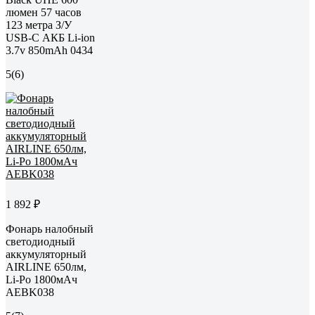
люмен 57 часов
123 метра З/У
USB-C АКБ Li-ion
3.7v 850mAh 0434
5
(6)
1 892 ₽
Фонарь налобный
светодиодный
аккумуляторный
AIRLINE 650лм,
Li-Po 1800мАч
AEBK038