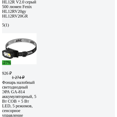
HL12R V2.0 серый
500 люмен Fenix
HL12RV20gy
HL12RV20GR
5
(1)
-27%
926 ₽
1 274 ₽
Фонарь налобный
светодиодный
ЭРА GA-814
аккумуляторный, 5
Вт COB + 5 Вт
LED, 5 режимов,
сенсорное
управление