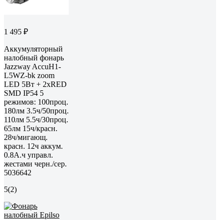
1 495 ₽
Аккумуляторный
налобный фонарь
Jazzway AccuH1-
L5WZ-bk zoom
LED 5Вт + 2хRED
SMD IP54 5
режимов: 100проц.
180лм 3.5ч/50проц.
110лм 5.5ч/30проц.
65лм 15ч/красн.
28ч/мигающ.
красн. 12ч аккум.
0.8А.ч управл.
жестами черн./сер.
5036642
5
(2)