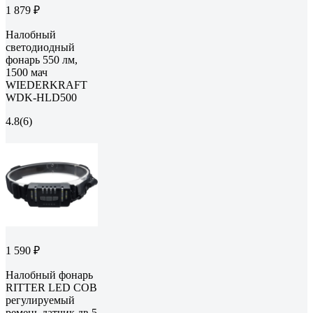
1 879 ₽
Налобный
светодиодный
фонарь 550 лм,
1500 мач
WIEDERKRAFT
WDK-HLD500
4.8
(6)
1 590 ₽
Налобный фонарь
RITTER LED COB
регулируемый
ремень датчик дв 5