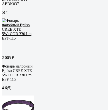
AEBK037
5
(7)
2 065 ₽
Фонарь налобный
Epilso CREE XTE
5W+COB 330 Lm
EPF-115
4.6
(5)