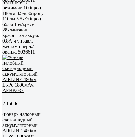
SMD IP54 5
режимов: 100проц.
180лм 3.5ч/50проц.
110лм 5.5ч/30проц.
65лм 15ч/красн.
28ч/мигающ.
красн. 12ч аккум.
0.8А.ч управл.
жестами черн./
оранж. 5036611
2 156 ₽
Фонарь налобный
светодиодный
аккумуляторный
AIRLINE 480лм,
Li-Po 1800мАч