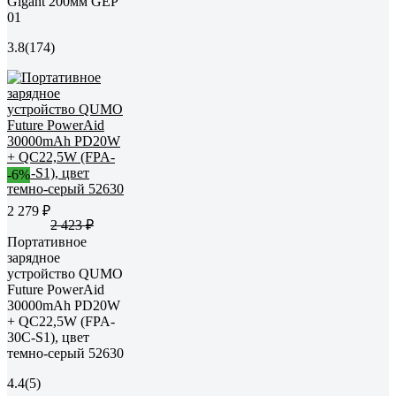
Gigant 200мм GEP
01
3.8
(174)
-6%
2 279 ₽
2 423 ₽
Портативное
зарядное
устройство QUMO
Future PowerAid
30000mAh PD20W
+ QC22,5W (FPA-
30C-S1), цвет
темно-серый 52630
4.4
(5)