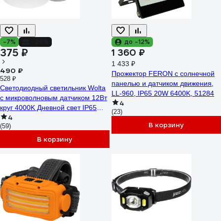
-7%
-29%
до -12%
375 ₽
1 360 ₽
1 433 ₽
490 ₽
Прожектор FERON с солнечной
528 ₽
панелью и датчиком движения,
Светодиодный светильник Wolta
LL-960, IP65 20W 6400K, 51284
c микроволновым датчиком 12Вт
4
круг 4000K Дневной свет IP65
(23)
4
960Лм LCL04-12W-R21-4K-SM
В корзину
(59)
В корзину