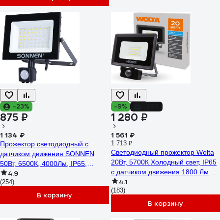
-23%
-9%
-25%
875 ₽
1 280 ₽
1 134 ₽
1 561 ₽
1 713 ₽
Прожектор светодиодный с
Светодиодный прожектор Wolta
датчиком движения SONNEN
20Вт, 5700К Холодный свет, IP65
50Вт, 6500К, 4000Лм, IP65,
с датчиком движения 1800 Лм
4.9
187x176x51мм, черный, 238418
4.1
WFL-20W/06S
(254)
(183)
В корзину
В корзину