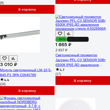
(8)
В корзину
-34%
до -43%
1 865 ₽
2 837 ₽
Светодиодный прожектор
Jazzway PFL-C3 SENSOR 50Вт
3 010 ₽
6500К IP65 ДО закаленное
4.7
прозрачное стекло A 5026940A
Модуль светодиодный LM-10,5-
(17)
840-P1 ЭРА C0045780
4.4
В корзину
(24)
В корзину