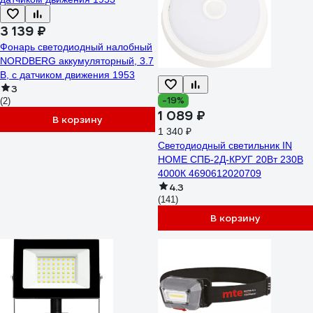
3 139 ₽
Фонарь светодиодный налобный
NORDBERG аккумуляторный, 3.7
В, c датчиком движения 1953
3
-19%
(2)
1 089 ₽
В корзину
1 340 ₽
Светодиодный светильник IN
HOME СПБ-2Д-КРУГ 20Вт 230В
4000К 4690612020709
4.3
(141)
В корзину