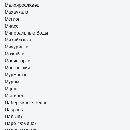
Малоярославец
Махачкала
Мегион
Миасс
Минеральные Воды
Михайловка
Мичуринск
Можайск
Мончегорск
Московский
Мурманск
Муром
Мценск
Мытищи
Набережные Челны
Назрань
Нальчик
Наро-Фоминск