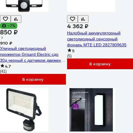
4 362 ₽
-7%
850 ₽
Налобный аккумуляторный
светодиодный сенсорный
910 ₽
фонарь MTE LED 2827809635
Уличный светодиодный
5
прожектор Grisard Electric сдо
(5)
30д черный с датчиком движения
В корзину
4.7
ip54 6500k GRE-004-0017
(41)
В корзину