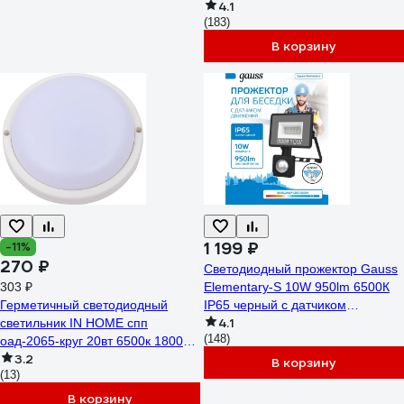
4.1
2700 лм WFL-30W/06S
(183)
В корзину
1 199 ₽
-11%
270 ₽
Светодиодный прожектор Gauss
303 ₽
Elementary-S 10W 950lm 6500К
Герметичный светодиодный
IP65 черный с датчиком
4.1
светильник IN HOME спп
движения 628511310
(148)
оaд-2065-круг 20вт 6500к 1800лм
3.2
с оптико-акустическим датчиком
В корзину
(13)
ip65 4690612044033
В корзину