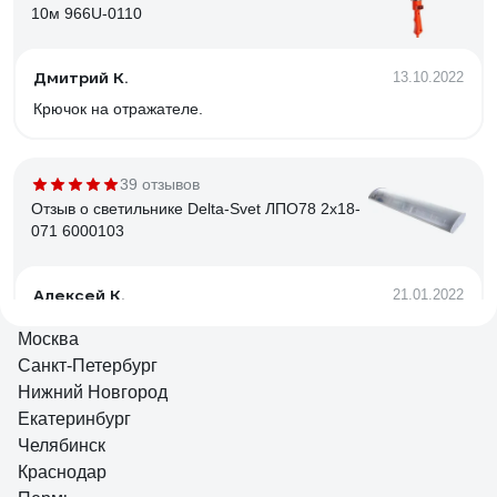
10м 966U-0110
Дмитрий К.
13.10.2022
Крючок на отражателе.
39 отзывов
Отзыв о светильнике Delta-Svet ЛПО78 2х18-
071 6000103
Алексей К.
21.01.2022
Хорошо собран. Нет бестолковых боковых пластмассовых
Москва
крышек подпорок для рассеивателя в торцах светильника.
Санкт-Петербург
Такие штуки вечно сохли, трескались и отваливались, а
Нижний Новгород
рассеиватель падал и разбивался. Сейчас такого в этом
светильнике нет.
Екатеринбург
Челябинск
6 отзывов
Отзыв о светильнике Elektrostandard 2194
Краснодар
MR16, SL/WH зеркальный/белый a036801