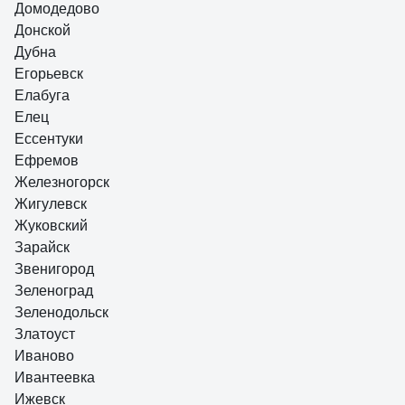
Домодедово
Донской
Дубна
Егорьевск
Елабуга
Елец
Ессентуки
Ефремов
Железногорск
Жигулевск
Жуковский
Зарайск
Звенигород
Зеленоград
Зеленодольск
Златоуст
Иваново
Ивантеевка
Ижевск