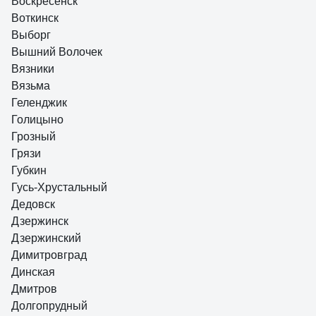
Воскресенск
Воткинск
Выборг
Вышний Волочек
Вязники
Вязьма
Геленджик
Голицыно
Грозный
Грязи
Губкин
Гусь-Хрустальный
Дедовск
Дзержинск
Дзержинский
Димитровград
Динская
Дмитров
Долгопрудный