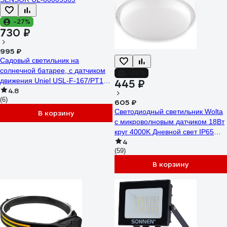
-27%
730 ₽
995 ₽
Садовый светильник на
солнечной батарее, с датчиком
-26%
движения Uniel USL-F-167/PT100
445 ₽
4.8
SENSOR UL-00009369
(6)
605 ₽
Светодиодный светильник Wolta
В корзину
с микроволновым датчиком 18Вт
круг 4000K Дневной свет IP65
4
1440лм LCL04-18W-R21-4K-SM
(59)
В корзину