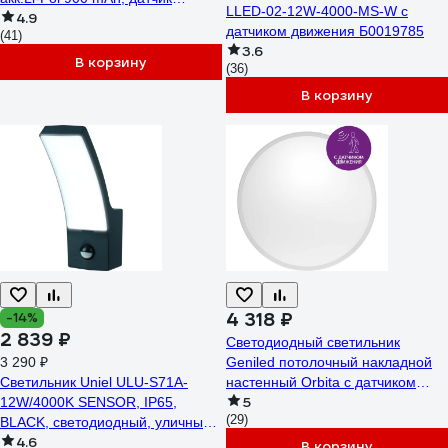
LLED-02-12W-4000-MS-W с
4.9
движения и освещения, USB
датчиком движения Б0019785
(41)
TDM ELECTRIC SQ0329-3603
3.6
В корзину
(36)
В корзину
4 318 ₽
-14%
2 839 ₽
Cветодиодный светильник
3 290 ₽
Geniled потолочный накладной
Светильник Uniel ULU-S71A-
настенный Orbita c датчиком
5
12W/4000K SENSOR, IP65,
движения круглый белый
(29)
BLACK, светодиодный, уличный
08970_smart
4.6
UL-00006811
В корзину