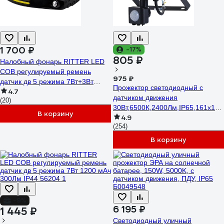
1 700 ₽
-17%
805 ₽
Налобный фонарь RITTER LED
COB регулируемый ремень
975 ₽
датчик дв 5 режима 7Вт+3Вт
Прожектор светодиодный с
4.7
1200 мАч 600Лм IP44 56205 8
датчиком движения
(20)
30Вт,6500К,2400Лм,IP65,161x146
В корзину
4.9
SONNEN 238417
(254)
В корзину
-9%
6 195 ₽
1 445 ₽
Светодиодный уличный