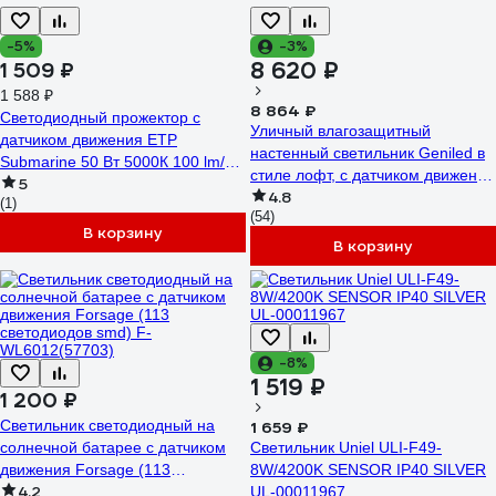
-5%
-3%
8 620 ₽
1 509 ₽
1 588 ₽
8 864 ₽
Светодиодный прожектор с
Уличный влагозащитный
датчиком движения ЕТР
настенный светильник Geniled в
Submarine 50 Вт 5000К 100 lm/W
стиле лофт, с датчиком движения
5
IP65 IK06 36017
4.8
для дома от сети 220 В, IP66,
(1)
(54)
фонарь с регулировкой цветовой
В корзину
температуры 08575_smart
В корзину
-8%
1 519 ₽
1 200 ₽
Светильник светодиодный на
1 659 ₽
солнечной батарее с датчиком
Светильник Uniel ULI-F49-
движения Forsage (113
8W/4200K SENSOR IP40 SILVER
4.2
светодиодов smd) F-
UL-00011967