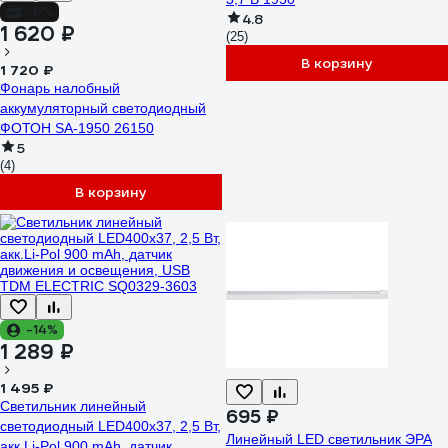
-6%
4.8
1 620 ₽
(25)
В корзину
1 720 ₽
Фонарь налобный
аккумуляторный светодиодный
ФОТОН SA-1950 26150
5
(4)
В корзину
-14%
1 289 ₽
1 495 ₽
Светильник линейный
695 ₽
светодиодный LED400х37, 2,5 Вт,
Линейный LED светильник ЭРА
акк.Li-Pol 900 mAh, датчик