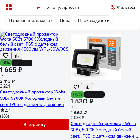
По популярности
Фильтры
Наличие в магазинах
Цена
Производители
-5%
-25%
1 665 ₽
2 113 ₽
2 224 ₽
Светодиодный прожектор Wolta
-18%
-25%
50Вт 5700К Холодный белый
1 530 ₽
свет IP65 с датчиком движения
4.1
4500 лм WFL-50W/06S
1 663 ₽
(183)
2 036 ₽
Светодиодный прожектор Wolta
В корзину
30Вт, 5700К Холодный белый
свет, IP65, с датчиком движения