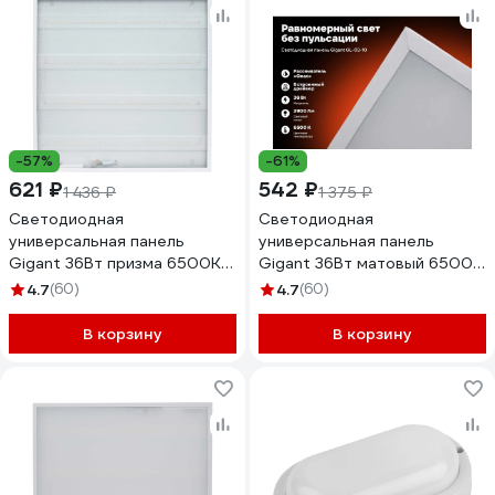
-57%
-61%
621 ₽
542 ₽
1 436 ₽
1 375 ₽
Светодиодная
Светодиодная
универсальная панель
универсальная панель
Gigant 36Вт призма 6500К
Gigant 36Вт матовый 6500K
3500Лм IP40 (с драйвером)
2900Лм IP40 (с драйвером)
4.7
(60)
4.7
(60)
GL-03-01
GL-03-10
В корзину
В корзину