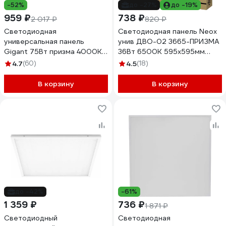
-52%
до -27%
до -19%
959 ₽
738 ₽
2 017 ₽
820 ₽
Светодиодная
Светодиодная панель Neox
универсальная панель
унив ДВО-02 3665-ПРИЗМА
Gigant 75Вт призма 4000K
36Вт 6500К 595х595мм
7400Лм IP40 ( с драйвером)
4690612038179
4.7
(60)
4.5
(18)
GL-03-06
В корзину
В корзину
до -42%
-61%
1 359 ₽
736 ₽
1 871 ₽
Светодиодный
Светодиодная