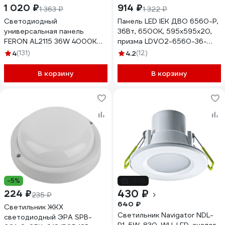
1 020 ₽
914 ₽
1 363 ₽
1 322 ₽
Светодиодный
Панель LED IEK ДВО 6560-P,
универсальная панель
36Вт, 6500К, 595х595х20,
FERON AL2115 36W 4000K
призма LDVO2-6560-36-
белый 21078
6500-U-K01
4
(131)
4.2
(12)
В корзину
В корзину
-5%
-33%
430 ₽
224 ₽
235 ₽
640 ₽
Светильник ЖКХ
Светильник Navigator NDL-
светодиодный ЭРА SPB-