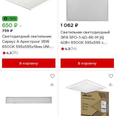
-14%
650 ₽
1 062 ₽
759 ₽
Светильник светодиодный
Светодиодный светильник
ЭРА SPO-1-40-6K-M [4]
Сириус А Армстронг 36W
40Вт 6500К 595x595 с
6500K 595х595х19мм UNI-
равномерной засветкой
4.3
(34)
595x595-36W-PR-65K
4.3
(35)
матовый Б0041887
В корзину
В корзину