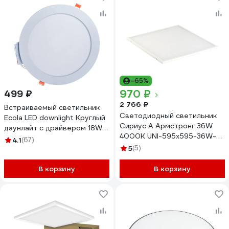
-65%
970 ₽
499 ₽
2 766 ₽
Встраиваемый светильник
Светодиодный светильник
Ecola LED downlight Круглый
Сириус А Армстронг 36W
даунлайт с драйвером 18W
4000K UNI-595x595-36W-
220V 4200K 225x20
4.1
(67)
OP-4K
DRRV18ELC
5
(5)
В корзину
В корзину