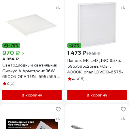
-78%
-20%
970 ₽
1 473 ₽
1 849 ₽
4 354 ₽
Панель IEK, LED ДВО 6575,
Светодиодный светильник
595х595х25мм, 40вт,
Сириус А Армстронг 36W
4000К, опал LDVO0-6575-
6500K ОПАЛ UNI-595x595-
40-4000-K01
4.6
(18)
36W-OP-65K
4
(6)
В корзину
В корзину