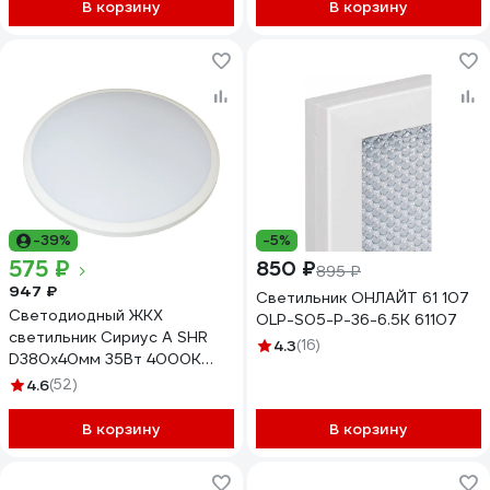
В корзину
В корзину
-39%
-5%
575 ₽
850 ₽
895 ₽
947 ₽
Светильник ОНЛАЙТ 61 107
Светодиодный ЖКХ
OLP-S05-P-36-6.5K 61107
светильник Сириус А SHR
4.3
(16)
D380x40мм 35Вт 4000К
3000Лм IP65 SHR-35W-W
4.6
(52)
В корзину
В корзину