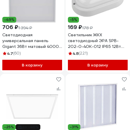
-49%
-5%
706 ₽
169 ₽
1 394 ₽
178 ₽
Светодиодная
Светильник ЖКХ
универсальная панель
светодиодный ЭРА SPB-
Gigant 36Вт матовый 4000K
202-0-40K-012 IP65 12Вт
2900Лм IP40 (с драйвером)
4000К 195x95 овал
4.7
(60)
4.8
(221)
GL-03-09
Б0047621
В корзину
В корзину
-25%
до -46%
-31%