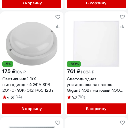
В корзину
В корзину
-5%
-60%
175 ₽
761 ₽
184 ₽
1 884 ₽
Светильник ЖКХ
Светодиодная
светодиодный ЭРА SPB-
универсальная панель
201-0-40K-012 IP65 12Вт
Gigant 40Вт матовый 4000К
4000К D155 круглый
3600Лм IP40 (с драйвером)
4.5
(104)
4.7
(60)
Б0047619
GL-03-04
В корзину
В корзину