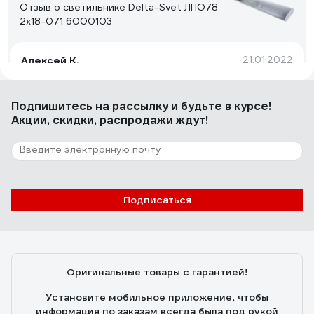
Отзыв о светильнике Delta-Svet ЛПО78
2х18-071 6000103
Алексей К.
21.01.2022
Хорошо собран. Нет бестолковых боковых
пластмассовых крышек подпорок для рассеивателя в
Подпишитесь
на рассылку
и будьте в курсе!
торцах светильника. Такие штуки вечно сохли,
Акции, скидки, распродажи ждут!
трескались и отваливались, а рассеиватель падал и
разбивался. Сейчас такого в этом светильнике нет.
6 отзывов
Отзыв о светильнике Elektrostandard 2194
MR16, SL/WH зеркальный/белый a036801
Подписаться
Анастасия О.
09.03.2021
Мне понравились
Оригинальные товары с гарантией!
Установите мобильное приложение, чтобы
информация по заказам всегда была под рукой