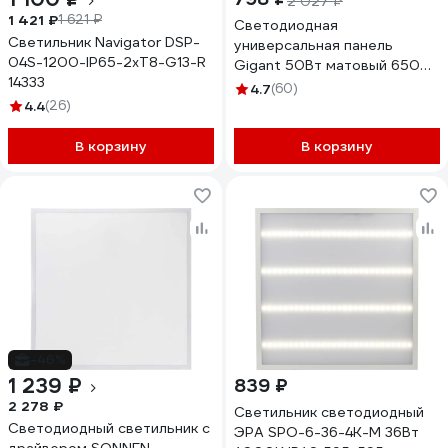
2 027 ₽
1 421 ₽
1 621 ₽
Светодиодная
Светильник Navigator DSP-
универсальная панель
04S-1200-IP65-2xT8-G13-R
Gigant 50Вт матовый 6500К
14333
4800Лм IP40 (с драйвером)
4.7
(60)
GL-03-05
4.4
(26)
В корзину
В корзину
-46%
1 239 ₽
839 ₽
2 278 ₽
Светильник светодиодный
Светодиодный светильник с
ЭРА SPO-6-36-4K-M 36Вт