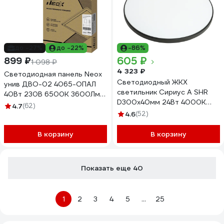
до -27%
до -22%
-86%
605 ₽
899 ₽
1 098 ₽
4 323 ₽
Светодиодная панель Neox
Светодиодный ЖКХ
унив ДВО-02 4065-ОПАЛ
светильник Сириус А SHR
40Вт 230В 6500К 3600Лм
D300x40мм 24Вт 4000К
595x595x25 4690612038810
4.7
(62)
2100Лм IP65 Черный
4.6
(52)
СириусА SHR-24W-B
В корзину
В корзину
Показать еще 40
1
2
3
4
5
...
25