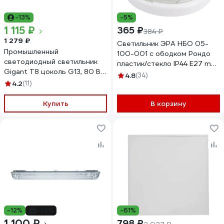
-13%
-5%
1 115 ₽
365 ₽
384 ₽
1 279 ₽
Светильник ЭРА НБО 05-
Промышленный
100-001 с ободком Рондо
светодиодный светильник
пластик/стекло IP44 E27 max
Gigant T8 цоколь G13, 80 Вт
100Вт круглый белый
4.8
(34)
(2х40) IP65/1273 мм (без
4.2
(11)
Б0053071
ламп) GL-01-05
Купить
В корзину
-12%
-32%
-61%
1 100 ₽
798 ₽