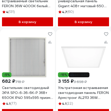
встраиваемый светильник
универсальная панель
FERON 36W 4000K белый
Gigant 40Вт матовый 6500К
AL2115 21084
3600Лм IP40 (с драйвером)
4
(131)
4.7
(60)
GL-03-03
В корзину
В корзину
-5%
-15%
до -43%
682 ₽
3 155 ₽
718 ₽
3 698 ₽
Светильник светодиодный
Ультратонкая встраиваемая
ЭРА SPO-6-36-6K-P 36Вт
светодиодная панель FERON
6500К IP40 595x595 призма
Армстронг AL2113 36W
Б0039056
4000K белый, драйвер в
4.1
(77)
4.1
(22)
комплекте, 28769