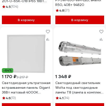
P1-5W-830-WH-LED, аналог
201-0-65K-018 IP65 18Вт
R50, 40Вт 94820
6500К D185 круглый
4.5
(104)
Б0054580
4.8
(21)
В корзину
В корзину
-64%
1 170 ₽
1 348 ₽
3 217 ₽
Светодиодная ультратонкая
Светодиодный светильник
встраиваемая панель Gigant
Wolta под светодиодные
36Вт матовый 4000K
лампы T8 (лампа в комплект
3000Лм IP40 (с драйвером)
не входит) IP65, мощность
4.6
(13)
4.1
(34)
GL-03-08
до 40Вт WT8-01