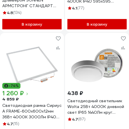
драйвером SONNEN
4000К IP40 595x595
АРМСТРОНГ СТАНДАРТ
матовый Б0039319
4.1
(77)
4000K, 595x595x30, 40Вт
4.8
(134)
матовый 237154
В корзину
В корзину
-74%
1 260 ₽
438 ₽
4 859 ₽
Светодиодный светильник
Светодиодная рамка Сириус
Wolta 25Вт 4000К дневной
А FRAME-600x600x12мм
свет IP65 1440Лм круг
36Вт 4000К 3000Лм IP40
LCL04-25W-R01-4K
4.7
(87)
FRAME-600х600-36W-4K
4.7
(15)