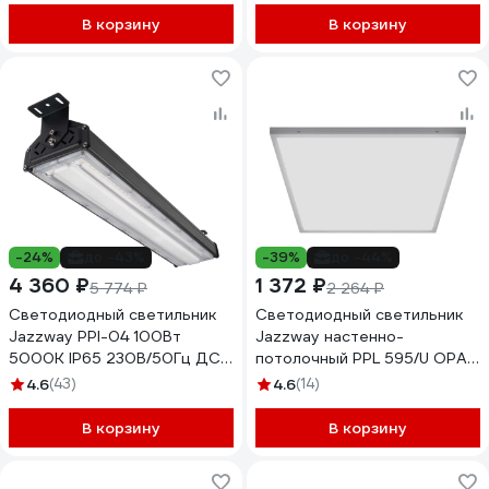
В корзину
В корзину
-24%
до -43%
-39%
до -44%
4 360 ₽
1 372 ₽
5 774 ₽
2 264 ₽
Светодиодный светильник
Светодиодный светильник
Jazzway PPI-04 100Вт
Jazzway настенно-
5000К IP65 230В/50Гц ДСП
потолочный PPL 595/U OPAL
для высоких пролетов
40Вт 4000K 3400лм 25мм
4.6
(43)
4.6
(14)
5044364
ДВО/ДПО панель
универсальная встроенный
В корзину
В корзину
драйвер 5018204