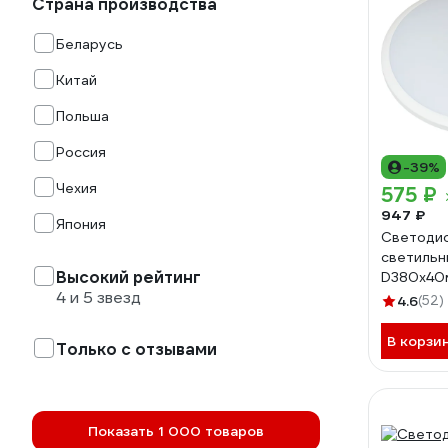
Страна производства
Беларусь
Китай
Польша
Россия
-39%
Чехия
575 ₽
947 ₽
Япония
Светоди
светильн
Высокий рейтинг
D380x40
4 и 5 звезд
3000Лм 
4.6
(52)
В корзи
Только с отзывами
Показать 1 000 товаров