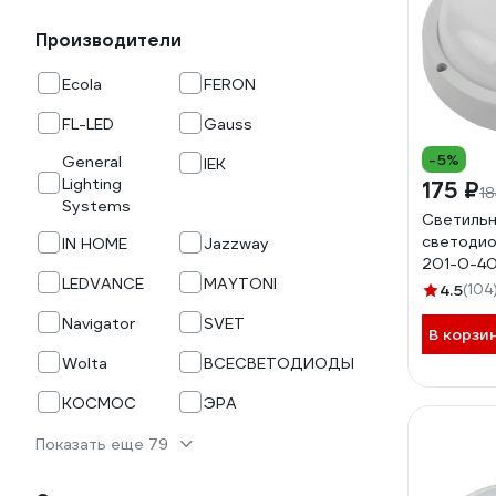
Производители
Ecola
FERON
FL-LED
Gauss
-5%
General
IEK
Lighting
175 ₽
18
Systems
Светиль
светодио
IN HOME
Jazzway
201-0-40
LEDVANCE
MAYTONI
4000К D1
4.5
(104
Б004761
Navigator
SVET
В корзи
Wolta
ВСЕСВЕТОДИОДЫ
КОСМОС
ЭРА
Показать еще 79