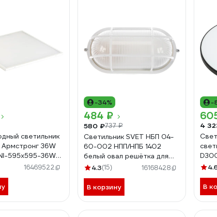
-34%
-
484 ₽
60
4 32
580 ₽
737 ₽
дный светильник
Све
Светильник SVET НБП 04-
 Армстронг 36W
свет
60-002 НПП/НПБ 1402
NI-595x595-36W-
D30
белый овал решётка для
2100
бани сауны SV0107-0021
4.
16469522
4.3
(15)
16168428
Сири
ну
В к
В корзину