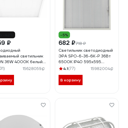
о -42%
-5%
59 ₽
682 ₽
718 ₽
тодиодный
Светильник светодиодный
аиваемый светильник
ЭРА SPO-6-36-6K-P 36Вт
ON 36W 4000K белый
6500К IP40 595x595
15 21084
призма Б0039056
131)
4.1
(77)
15628059
15982004
орзину
В корзину