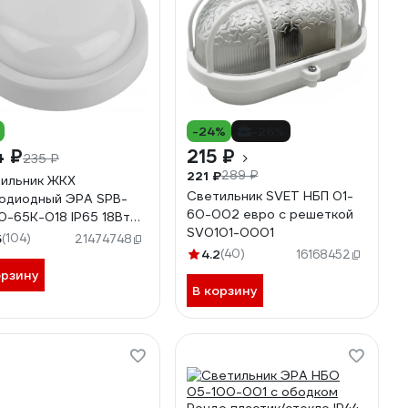
-24%
-26%
4 ₽
215 ₽
235 ₽
221 ₽
289 ₽
ильник ЖКХ
Светильник SVET НБП 01-
одиодный ЭРА SPB-
60-002 евро с решеткой
0-65K-018 IP65 18Вт
SV0101-0001
К D185 круглый
5
(104)
21474748
54580
4.2
(40)
16168452
орзину
В корзину