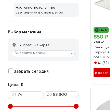
Настенно-потолочные
светильники в стиле ретро
-14%
Выбор магазина
650 ₽
759 ₽
Выбрать на карте
Светодио
Сириус А
Выберите магазин
6500K 59
595x595
4.3
(35)
Забрать сегодня
В корзи
Цена, ₽
от
до