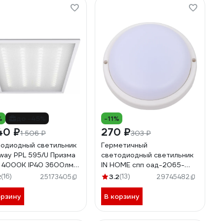
%
до -45%
-11%
40 ₽
270 ₽
1 506 ₽
303 ₽
одиодный светильник
Герметичный
way PPL 595/U Призма
светодиодный светильник
 4000К IP40 3600лм
IN HOME спп оaд-2065-
ДПО универс.
круг 20вт 6500к 1800лм с
2
(16)
3.2
(13)
25173405
29745482
еив. V2 негорюч. с
оптико-акустическим
вером панель
датчиком ip65
орзину
В корзину
486J
4690612044033