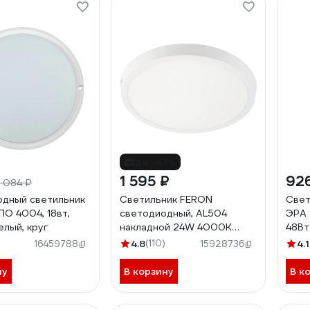
до -47%
1 595 ₽
92
1 084 ₽
дный светильник
Светильник FERON
Свет
ПО 4004, 18вт,
светодиодный, AL504
ЭРА 
елый, круг
накладной 24W 4000K
48Вт
белый 27941
приз
4.8
(110)
4.1
16459788
15928736
Б00
ну
В корзину
В к