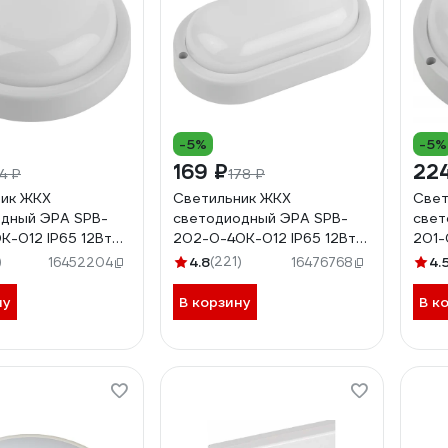
-5%
-5%
169 ₽
22
4 ₽
178 ₽
ник ЖКХ
Светильник ЖКХ
Свет
дный ЭРА SPB-
светодиодный ЭРА SPB-
свет
K-012 IP65 12Вт
202-0-40K-012 IP65 12Вт
201-
55 круглый
4000К 195x95 овал
6500
)
4.8
(221)
4.
16452204
16476768
9
Б0047621
Б00
ну
В корзину
В к