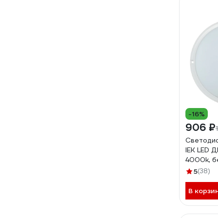
-16%
906 ₽
Светодио
IEK LED Д
4000k, б
5
(38)
В корзи