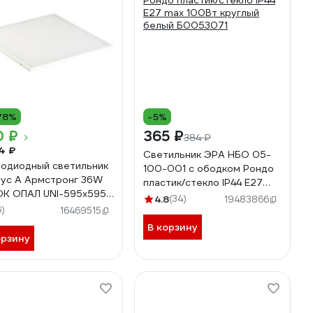
78%
-5%
0 ₽
365 ₽
384 ₽
4 ₽
Светильник ЭРА НБО 05-
одиодный светильник
100-001 с ободком Рондо
ус А Армстронг 36W
пластик/стекло IP44 E27
K ОПАЛ UNI-595x595-
max 100Вт круглый белый
4.8
(34)
19483866
-OP-65K
6)
Б0053071
16469515
В корзину
орзину