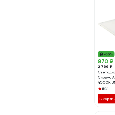
-65%
970 ₽
2 766 ₽
Светодио
Сириус А
4000K U
OP-4K
5
(5)
В корзи