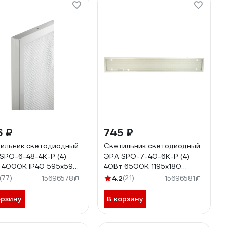
6 ₽
745 ₽
ильник светодиодный
Светильник светодиодный
SPO-6-48-4K-P (4)
ЭРА SPO-7-40-6K-P (4)
 4000К IP40 595х595
40Вт 6500К 1195x180
ма с проводом
призма Б0026973
(77)
4.2
(21)
15696578
15696581
26954
орзину
В корзину