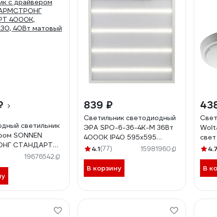
₽
839 ₽
43
Светильник светодиодный
Свет
дный светильник
ЭРА SPO-6-36-4K-M 36Вт
Wolt
ером SONNEN
4000К IP40 595x595
свет
ОНГ СТАНДАРТ
матовый Б0039319
LCL0
4.1
(77)
4.
15981960
95x595x30, 40Вт
19676542
237154
В корзину
В к
ну