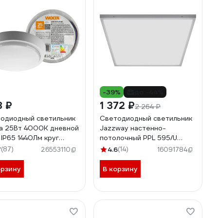
-39%
до -44%
8 ₽
1 372 ₽
2 264 ₽
одиодный светильник
Светодиодный светильник
a 25Вт 4000К дневной
Jazzway настенно-
 IP65 1440Лм круг
потолочный PPL 595/U
4-25W-R01-4K
OPAL 40Вт 4000K 3400лм
7
(87)
4.6
(14)
26553110
16091784
25мм ДВО/ДПО панель
универсальная встроенный
орзину
В корзину
драйвер 5018204