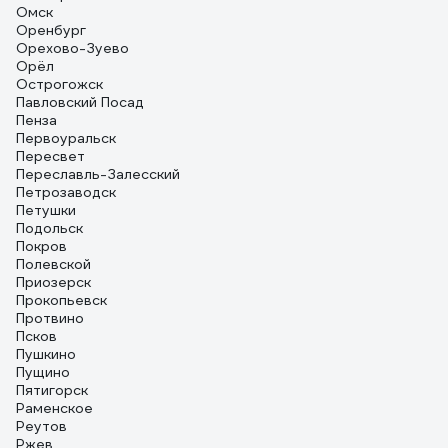
Омск
Оренбург
Орехово-Зуево
Орёл
Острогожск
Павловский Посад
Пенза
Первоуральск
Пересвет
Переславль-Залесский
Петрозаводск
Петушки
Подольск
Покров
Полевской
Приозерск
Прокопьевск
Протвино
Псков
Пушкино
Пущино
Пятигорск
Раменское
Реутов
Ржев