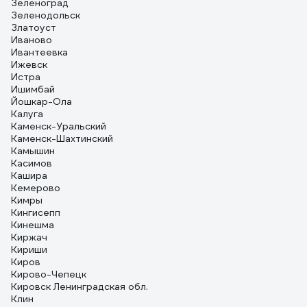
Зеленоград
Зеленодольск
Златоуст
Иваново
Ивантеевка
Ижевск
Истра
Ишимбай
Йошкар-Ола
Калуга
Каменск-Уральский
Каменск-Шахтинский
Камышин
Касимов
Кашира
Кемерово
Кимры
Кингисепп
Кинешма
Киржач
Кириши
Киров
Кирово-Чепецк
Кировск Ленинградская обл.
Клин