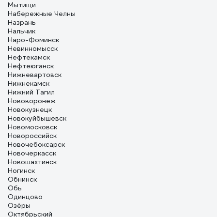
Мытищи
Набережные Челны
Назрань
Нальчик
Наро-Фоминск
Невинномысск
Нефтекамск
Нефтеюганск
Нижневартовск
Нижнекамск
Нижний Тагил
Нововоронеж
Новокузнецк
Новокуйбышевск
Новомосковск
Новороссийск
Новочебоксарск
Новочеркасск
Новошахтинск
Ногинск
Обнинск
Обь
Одинцово
Озёры
Октябрьский