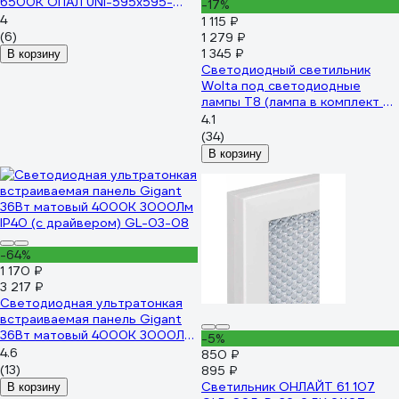
6500K ОПАЛ UNI-595x595-
-17%
36W-OP-65K
4
1 115 ₽
(6)
1 279 ₽
1 345 ₽
В корзину
Светодиодный светильник
Wolta под светодиодные
лампы T8 (лампа в комплект не
входит) IP65, мощность до
4.1
40Вт WT8-01
(34)
В корзину
-64%
1 170 ₽
3 217 ₽
Светодиодная ультратонкая
встраиваемая панель Gigant
36Вт матовый 4000K 3000Лм
-5%
IP40 (с драйвером) GL-03-08
4.6
850 ₽
(13)
895 ₽
Светильник ОНЛАЙТ 61 107
В корзину