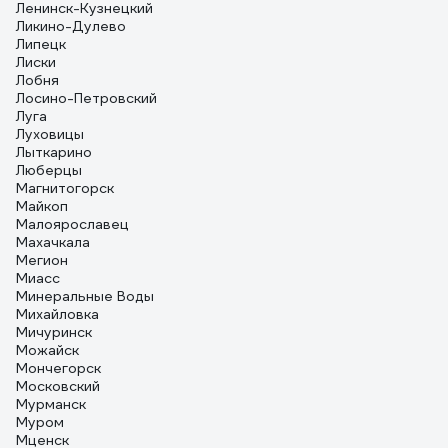
Ленинск-Кузнецкий
Ликино-Дулево
Липецк
Лиски
Лобня
Лосино-Петровский
Луга
Луховицы
Лыткарино
Люберцы
Магнитогорск
Майкоп
Малоярославец
Махачкала
Мегион
Миасс
Минеральные Воды
Михайловка
Мичуринск
Можайск
Мончегорск
Московский
Мурманск
Муром
Мценск