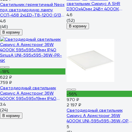
светильник Сириус А SHR
Светильник герметичный Neox
D300x40мм 24Вт 4000К
под светодиодную лампу
2100Лм IP65 Черный СириусА
4.6
ССП-458 2xLED-Т8-1200 G13
SHR-24W-B
IP65 1276x86x55мм
(52)
4.6
4690612053264
(46)
В корзину
В корзину
-18%
622 ₽
759 ₽
Светодиодный светильник
Сириус А Армстронг 36W
-56%
4000K 595х595х19мм IP40
970 ₽
SiriusA UNI-595x595-36W-PR-
3.4
2 197 ₽
4K
(24)
Светодиодный светильник
Сириус А Армстронг 36W
В корзину
4000K UNI-595x595-36W-OP-
4K
5