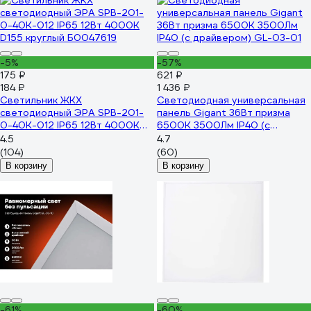
-5%
-57%
175 ₽
621 ₽
184 ₽
1 436 ₽
Светильник ЖКХ
Светодиодная универсальная
светодиодный ЭРА SPB-201-
панель Gigant 36Вт призма
0-40K-012 IP65 12Вт 4000К
6500К 3500Лм IP40 (с
D155 круглый Б0047619
драйвером) GL-03-01
4.5
4.7
(104)
(60)
В корзину
В корзину
-61%
-60%