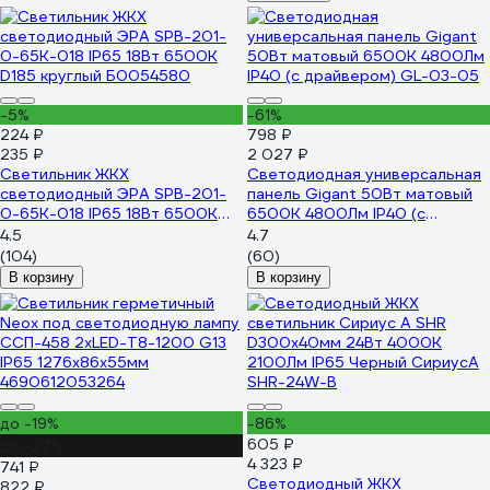
-5%
-61%
224 ₽
798 ₽
235 ₽
2 027 ₽
Светильник ЖКХ
Светодиодная универсальная
светодиодный ЭРА SPB-201-
панель Gigant 50Вт матовый
0-65K-018 IP65 18Вт 6500К
6500К 4800Лм IP40 (с
D185 круглый Б0054580
драйвером) GL-03-05
4.5
4.7
(104)
(60)
В корзину
В корзину
до -19%
-86%
605 ₽
до -27%
4 323 ₽
741 ₽
Светодиодный ЖКХ
822 ₽