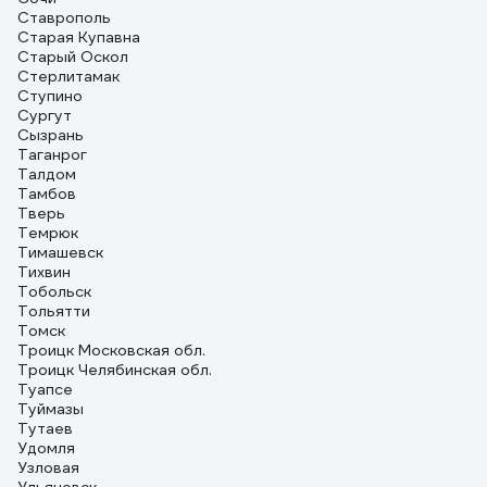
Ставрополь
Старая Купавна
Старый Оскол
Стерлитамак
Ступино
Сургут
Сызрань
Таганрог
Талдом
Тамбов
Тверь
Темрюк
Тимашевск
Тихвин
Тобольск
Тольятти
Томск
Троицк Московская обл.
Троицк Челябинская обл.
Туапсе
Туймазы
Тутаев
Удомля
Узловая