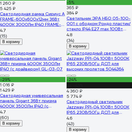
-5%
1 260 ₽
365 ₽
5 425 ₽
384 ₽
Светодиодная рамка Сириус А
Светильник ЭРА НБО 05-100-
FRAME-600x600x12мм 36Вт
001 с ободком Рондо пластик/
4000К 3000Лм IP40 FRAME-
стекло IP44 E27 max 100Вт
600х600-36W-4K
4.7
круглый белый Б0053071
4.8
(15)
(34)
В корзину
В корзину
-29%
-24%
1 016 ₽
до -43%
1 429 ₽
4 360 ₽
Светодиодная универсальная
5 774 ₽
панель Gigant 36Вт призма
Светодиодный светильник
4000К 3500Лм IP40 (с
Jazzway PPI-04 100Вт 5000К
драйвером) GL-03-07
4.7
IP65 230В/50Гц ДСП для
(60)
высоких пролетов 5044364
4.6
В корзину
(43)
В корзину