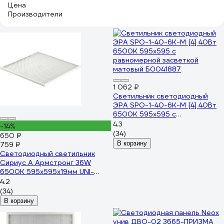
Цена
Производители
1 062 ₽
Светильник светодиодный
ЭРА SPO-1-40-6K-M [4] 40Вт
6500К 595x595 с
равномерной засветкой
4.3
-14%
матовый Б0041887
(34)
650 ₽
В корзину
759 ₽
Светодиодный светильник
Сириус А Армстронг 36W
6500K 595х595х19мм UNI-
595x595-36W-PR-65K
4.2
(34)
В корзину