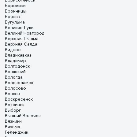
Борисоглебск
Боровичи
Бронницы
Брянск
Бугульма
Великие Луки
Великий Новгород
Верхняя Пышма
Верхняя Салда
Видное
Владикавказ
Владимир
Волгодонск
Волжский
Вологда
Волоколамск
Волосово
Волхов
Воскресенск
Воткинск
Выборг
Вышний Волочек
Вязники
Вязьма
Геленджик