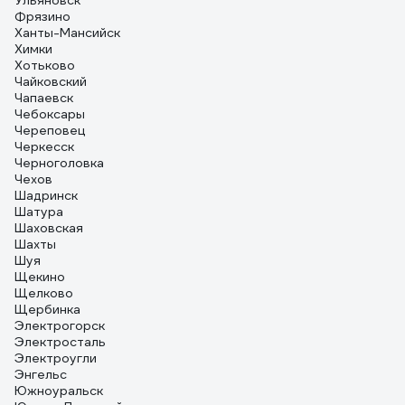
Ульяновск
Фрязино
Ханты-Мансийск
Химки
Хотьково
Чайковский
Чапаевск
Чебоксары
Череповец
Черкесск
Черноголовка
Чехов
Шадринск
Шатура
Шаховская
Шахты
Шуя
Щекино
Щелково
Щербинка
Электрогорск
Электросталь
Электроугли
Энгельс
Южноуральск