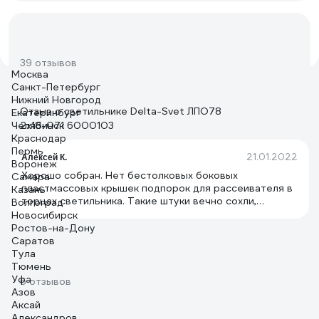
39 отзывов
Москва
Санкт-Петербург
Нижний Новгород
Отзыв о светильнике Delta-Svet ЛПО78
Екатеринбург
Челябинск
2х18-071 6000103
Краснодар
Пермь
21.01.2022
Алексей К.
Воронеж
Хорошо собран. Нет бестолковых боковых
Самара
пластмассовых крышек подпорок для рассеивателя в
Казань
торцах светильника. Такие штуки вечно сохли,
Волгоград
трескались и отваливались, а рассеиватель падал и
Новосибирск
разбивался. Сейчас такого в этом светильнике нет.
Ростов-на-Дону
Саратов
Тула
Тюмень
Уфа
6 отзывов
Азов
Аксай
Александров