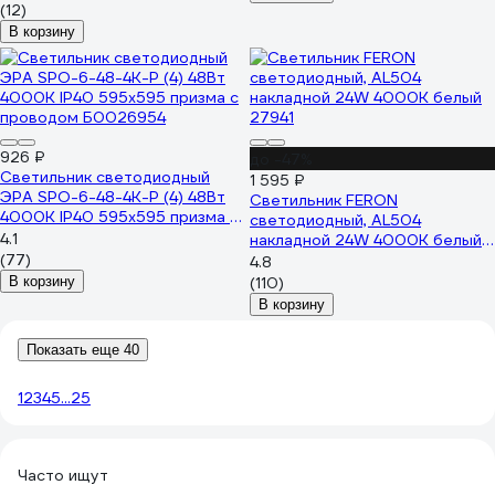
(12)
В корзину
926 ₽
до -47%
Светильник светодиодный
1 595 ₽
ЭРА SPO-6-48-4K-P (4) 48Вт
Светильник FERON
4000К IP40 595х595 призма с
светодиодный, AL504
проводом Б0026954
4.1
накладной 24W 4000K белый
(77)
27941
4.8
В корзину
(110)
В корзину
Показать еще 40
1
2
3
4
5
...
25
Часто ищут