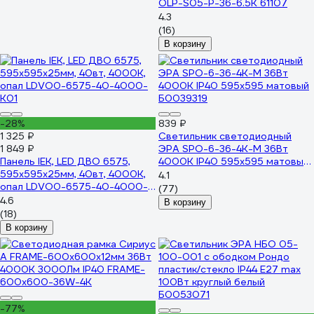
OLP-S05-P-36-6.5K 61107
4.3
(16)
В корзину
-28%
839 ₽
1 325 ₽
Светильник светодиодный
1 849 ₽
ЭРА SPO-6-36-4K-M 36Вт
Панель IEK, LED ДВО 6575,
4000К IP40 595x595 матовый
595х595х25мм, 40вт, 4000К,
Б0039319
4.1
опал LDVO0-6575-40-4000-
(77)
K01
4.6
В корзину
(18)
В корзину
-77%