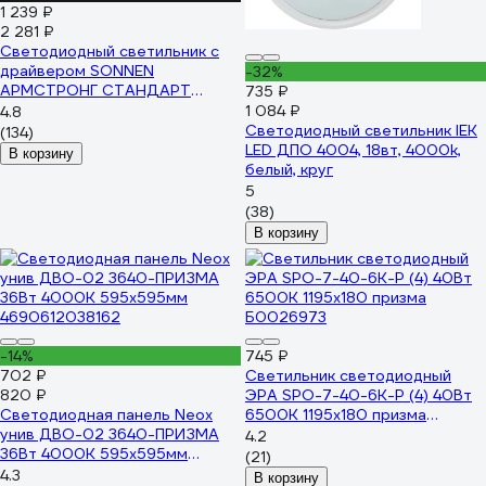
1 239 ₽
2 281 ₽
Светодиодный светильник с
драйвером SONNEN
-32%
АРМСТРОНГ СТАНДАРТ
735 ₽
4000K, 595x595x30, 40Вт
1 084 ₽
4.8
матовый 237154
Светодиодный светильник IEK
(134)
LED ДПО 4004, 18вт, 4000k,
В корзину
белый, круг
5
(38)
В корзину
-14%
745 ₽
702 ₽
Светильник светодиодный
820 ₽
ЭРА SPO-7-40-6K-P (4) 40Вт
Светодиодная панель Neox
6500К 1195x180 призма
унив ДВО-02 3640-ПРИЗМА
Б0026973
4.2
36Вт 4000К 595х595мм
(21)
4690612038162
4.3
В корзину