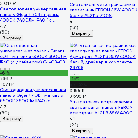
2 017 ₽
Светодиодный встраиваемый
Светодиодная универсальная
светильник FERON 36W 4000K
панель Gigant 75Вт призма
белый AL2115 21084
4000K 7400Лм IP40 ( с
4
драйвером) GL-03-06
4.7
(131)
(60)
В корзину
В корзину
-61%
736 ₽
-15%
1 871 ₽
до -43%
Светодиодная универсальная
3 155 ₽
панель Gigant 40Вт матовый
3 698 ₽
6500К 3600Лм IP40 (с
Ультратонкая встраиваемая
драйвером) GL-03-03
4.7
светодиодная панель FERON
(60)
Армстронг AL2113 36W 4000K
белый, драйвер в комплекте,
4.1
В корзину
28769
(22)
В корзину