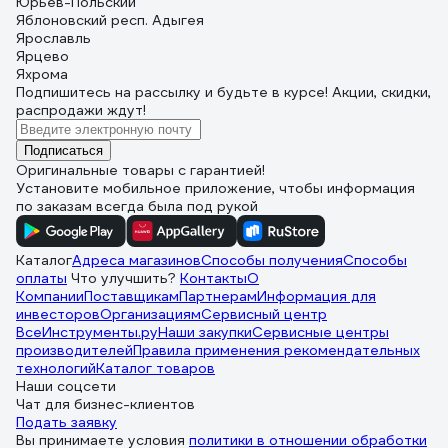
Юрьев-Польский
Яблоновский респ. Адыгея
Ярославль
Ярцево
Яхрома
Подпишитесь
на рассылку
и будьте в курсе! Акции, скидки,
распродажи ждут!
Подписаться
Оригинальные товары с гарантией!
Установите мобильное приложение, чтобы информация
по заказам всегда была под рукой
Каталог
Адреса магазинов
Способы получения
Способы
оплаты
Что улучшить?
Контакты
О
Компании
Поставщикам
Партнерам
Информация для
инвесторов
Организациям
Сервисный центр
ВсеИнструменты.ру
Наши закупки
Сервисные центры
производителей
Правила применения рекомендательных
технологий
Каталог товаров
Наши соцсети
Чат для бизнес-клиентов
Подать заявку
Вы принимаете условия
политики в отношении обработки