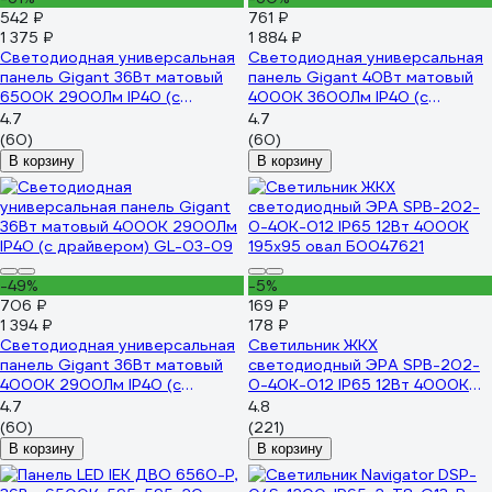
542 ₽
761 ₽
1 375 ₽
1 884 ₽
Светодиодная универсальная
Светодиодная универсальная
панель Gigant 36Вт матовый
панель Gigant 40Вт матовый
6500K 2900Лм IP40 (с
4000К 3600Лм IP40 (с
драйвером) GL-03-10
драйвером) GL-03-04
4.7
4.7
(60)
(60)
В корзину
В корзину
-49%
-5%
706 ₽
169 ₽
1 394 ₽
178 ₽
Светодиодная универсальная
Светильник ЖКХ
панель Gigant 36Вт матовый
светодиодный ЭРА SPB-202-
4000K 2900Лм IP40 (с
0-40K-012 IP65 12Вт 4000К
драйвером) GL-03-09
195x95 овал Б0047621
4.7
4.8
(60)
(221)
В корзину
В корзину