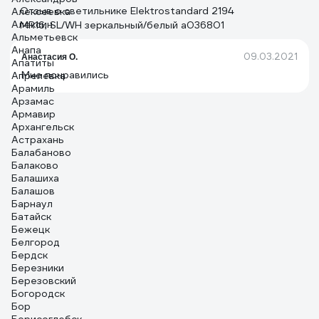
Отзыв о светильнике Elektrostandard 2194
Алексеевка
Алексин
MR16, SL/WH зеркальный/белый a036801
Альметьевск
Анапа
09.03.2021
Анастасия О.
Апатиты
Мне понравились
Апрелевка
Арамиль
Арзамас
Армавир
Архангельск
Астрахань
Балабаново
Балаково
Балашиха
Балашов
Барнаул
Батайск
Бежецк
Белгород
Бердск
Березники
Березовский
Богородск
Бор