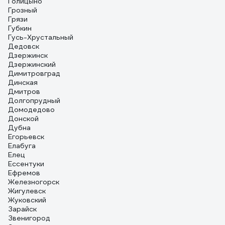
Голицыно
Грозный
Грязи
Губкин
Гусь-Хрустальный
Дедовск
Дзержинск
Дзержинский
Димитровград
Динская
Дмитров
Долгопрудный
Домодедово
Донской
Дубна
Егорьевск
Елабуга
Елец
Ессентуки
Ефремов
Железногорск
Жигулевск
Жуковский
Зарайск
Звенигород