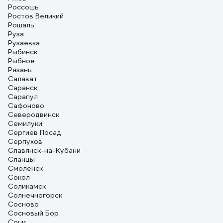
Россошь
Ростов Великий
Рошаль
Руза
Рузаевка
Рыбинск
Рыбное
Рязань
Салават
Саранск
Сарапул
Сафоново
Северодвинск
Семилуки
Сергиев Посад
Серпухов
Славянск-на-Кубани
Сланцы
Смоленск
Сокол
Соликамск
Солнечногорск
Сосново
Сосновый Бор
Сочи