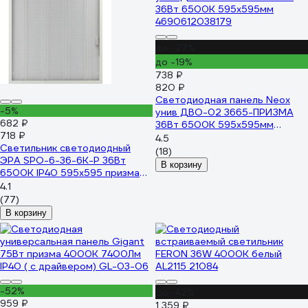
до -27%
до -19%
738 ₽
820 ₽
Светодиодная панель Neox
-5%
унив ДВО-02 3665-ПРИЗМА
682 ₽
36Вт 6500К 595х595мм
718 ₽
4690612038179
4.5
Светильник светодиодный
(18)
ЭРА SPO-6-36-6K-P 36Вт
В корзину
6500К IP40 595x595 призма
Б0039056
4.1
(77)
В корзину
-52%
до -42%
959 ₽
1 359 ₽