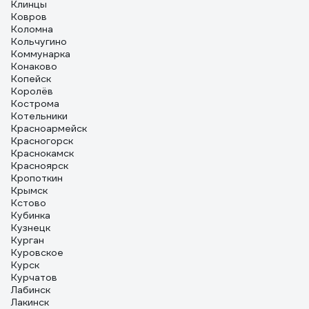
Клинцы
Ковров
Коломна
Кольчугино
Коммунарка
Конаково
Копейск
Королёв
Кострома
Котельники
Красноармейск
Красногорск
Краснокамск
Красноярск
Кропоткин
Крымск
Кстово
Кубинка
Кузнецк
Курган
Куровское
Курск
Курчатов
Лабинск
Лакинск