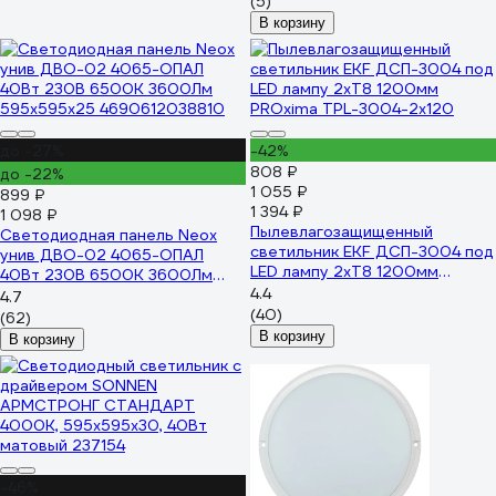
(5)
В корзину
до -27%
-42%
808 ₽
до -22%
1 055 ₽
899 ₽
1 394 ₽
1 098 ₽
Пылевлагозащищенный
Светодиодная панель Neox
светильник EKF ДСП-3004 под
унив ДВО-02 4065-ОПАЛ
LED лампу 2хT8 1200мм
40Вт 230В 6500К 3600Лм
PROxima TPL-3004-2x120
4.4
595x595x25 4690612038810
4.7
(40)
(62)
В корзину
В корзину
-46%