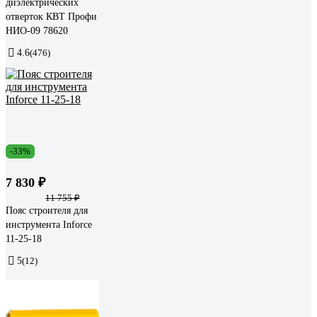
диэлектрических
отверток КВТ Профи
НИО-09 78620
4.6
(476)
-33%
7 830 ₽
11 755 ₽
Пояс строителя для
инструмента Inforce
11-25-18
5
(12)