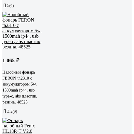
5
(6)
1 065 ₽
Налобный фонарь
FERON th2310 c
аккумулятором 5w,
1500mah ip44, usb
type-c, abs пластик,
резина, 48525
3.2
(9)