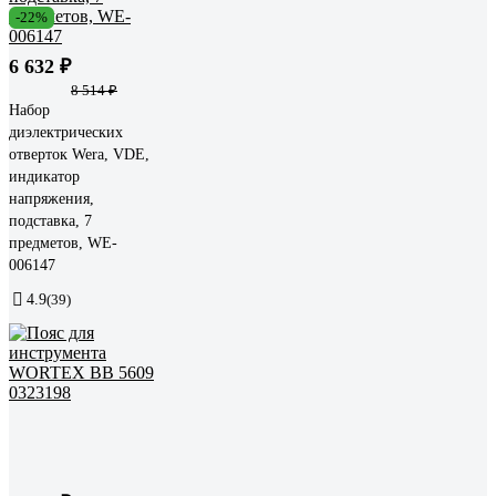
-22%
6 632 ₽
8 514 ₽
Набор
диэлектрических
отверток Wera, VDE,
индикатор
напряжения,
подставка, 7
предметов, WE-
006147
4.9
(39)