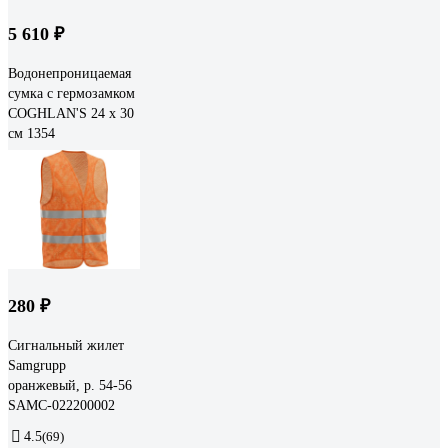
5 610 ₽
Водонепроницаемая
сумка с гермозамком
COGHLAN'S 24 х 30
см 1354
280 ₽
Сигнальный жилет
Samgrupp
оранжевый, р. 54-56
SAMC-022200002
4.5
(69)