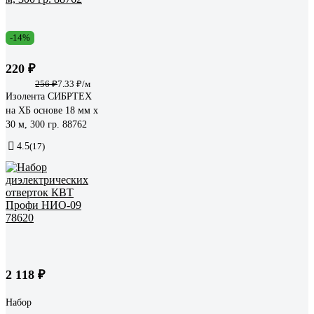
-14%
220 ₽
256 ₽
7.33 ₽/м
Изолента СИБРТЕХ
на ХБ основе 18 мм х
30 м, 300 гр. 88762
4.5
(17)
2 118 ₽
Набор