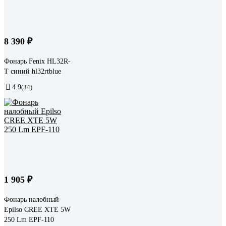
8 390 ₽
Фонарь Fenix HL32R-
T синий hl32rtblue
4.9
(34)
1 905 ₽
Фонарь налобный
Epilso CREE XTE 5W
250 Lm EPF-110