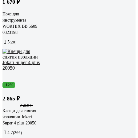
1 670 ₽
Пояс для
инструмента
WORTEX BB 5609
0323198
5
(20)
-12%
2 865 ₽
3 259 ₽
Клещи для снятия
изоляции Jokari
Super 4 plus 20050
4.7
(266)