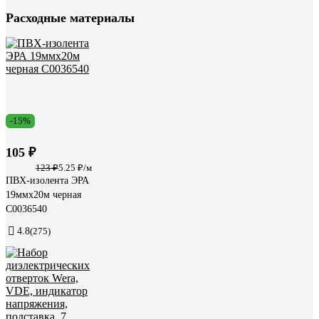
Расходные материалы
-15%
105 ₽
123 ₽
5.25 ₽/м
ПВХ-изолента ЭРА
19ммх20м черная
C0036540
4.8
(275)