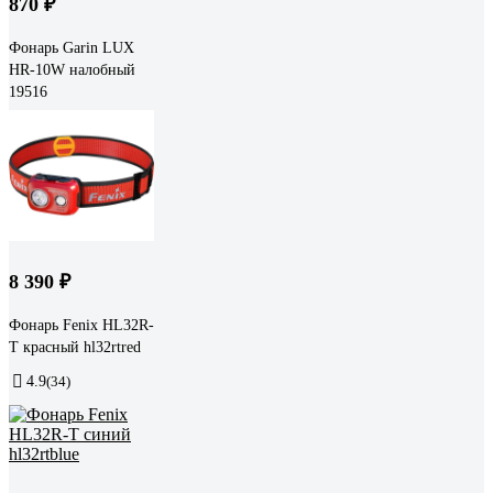
870 ₽
Фонарь Garin LUX
HR-10W налобный
19516
8 390 ₽
Фонарь Fenix HL32R-
T красный hl32rtred
4.9
(34)