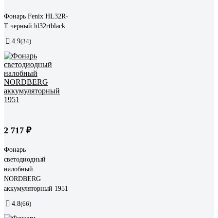
Фонарь Fenix HL32R-
T черный hl32rtblack
4.9
(34)
2 717 ₽
Фонарь
светодиодный
налобный
NORDBERG
аккумуляторный 1951
4.8
(66)