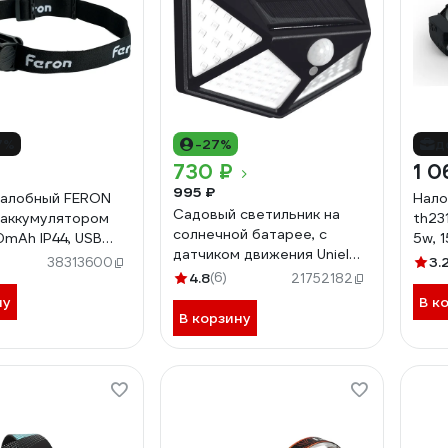
7%
-27%
д
730 ₽
1 0
995 ₽
налобный FERON
Нало
Садовый светильник на
 аккумулятором
th23
солнечной батарее, с
mAh IP44, USB
5w, 
датчиком движения Uniel
ABS пластик, 51620
type
3.
38313600
USL-F-167/PT100 SENSOR
4.8
(6)
485
21752182
UL-00009369
ну
В к
В корзину