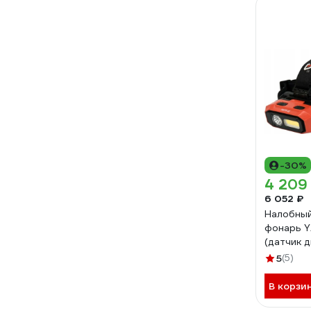
-30%
4 209
6 052 ₽
Налобный
фонарь 
(датчик 
08594 38
5
(5)
В корзи