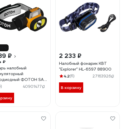
25%
89 ₽
2 233 ₽
4 ₽
Налобный фонарик КВТ
рь налобный
"Explorer" HL-6597 88900
муляторный
4.2
(6)
27163926
тодиодный ФОТОН SA-
S (5W + 3W) 25539
6)
40901477
В корзину
орзину