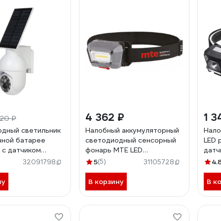
4 362 ₽
1 3
20 ₽
дный светильник
Налобный аккумуляторный
Нало
чной батарее
светодиодный сенсорный
LED 
с датчиком
фонарь MTE LED
датч
 и освещенности
2827809635
3Вт+
5
(5)
4.
32091798
31105728
0-1200-solar
IP44
09299
ну
В корзину
В к