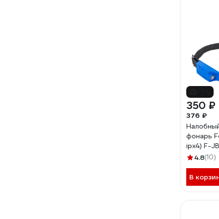
-7%
350 ₽
376 ₽
Налобны
фонарь Fo
ipx4) F-J
4.8
(10)
В корзи