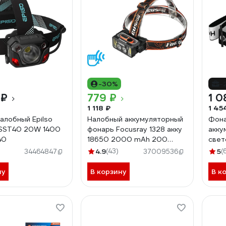
-30%
-
 ₽
779 ₽
1 0
1 118 ₽
1 45
алобный Epilso
Налобный аккумуляторный
Фона
 SST40 20W 1400
фонарь Focusray 1328 акку
акку
40
18650 2000 mАh 200
све
люмен,цифровой
1500
4.9
(43)
5
(
34464847
37009536
дисплей,сенсор,USB кабель
890477
ну
В корзину
В к