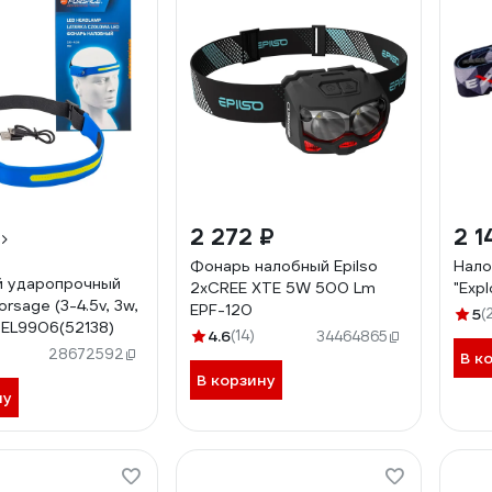
2 272 ₽
2 1
Фонарь налобный Epilso
Нало
й ударопрочный
2xCREE XTE 5W 500 Lm
"Exp
rsage (3-4.5v, 3w,
EPF-120
5
(
BEL9906(52138)
4.6
(14)
34464865
28672592
В к
В корзину
ну