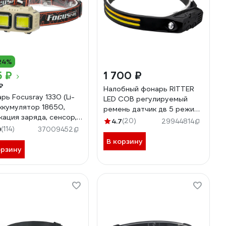
24%
5 ₽
1 700 ₽
₽
Налобный фонарь RITTER
рь Focusray 1330 (Li-
LED COB регулируемый
аккумулятор 18650,
ремень датчик дв 5 режима
кация заряда, сенсор,
7Вт+3Вт 1200 мАч 600Лм
4.7
(20)
29944814
кабель) 890491
9
(114)
IP44 56205 8
37009452
В корзину
орзину