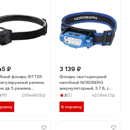
45 ₽
3 139 ₽
бный фонарь RITTER
Фонарь светодиодный
регулируемый ремень
налобный NORDBERG
ик дв 5 режима
аккумуляторный, 3.7 В, c
3Вт 1200 мАч 140Лм
датчиком движения 1953
8
(16)
3
(2)
29944808
42084473
 56208 9
орзину
В корзину