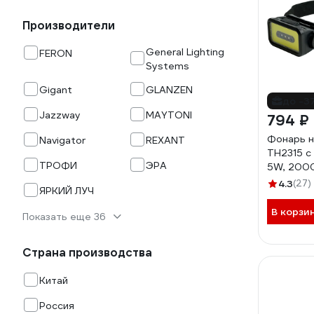
Производители
General Lighting
FERON
Systems
Gigant
GLANZEN
до -3
Jazzway
MAYTONI
794 ₽
Фонарь 
Navigator
REXANT
TH2315 c
ТРОФИ
ЭРА
5W, 2000
type-C, 
4.3
(27)
ЯРКИЙ ЛУЧ
В корзи
Показать еще 36
Страна производства
Китай
Россия