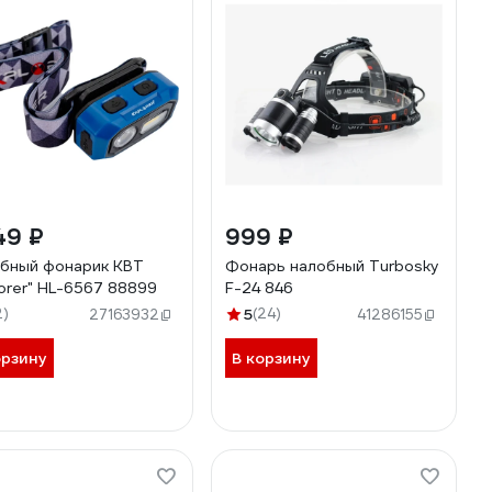
49 ₽
999 ₽
бный фонарик КВТ
Фонарь налобный Turbosky
lorer" HL-6567 88899
F-24 846
2)
5
(24)
27163932
41286155
орзину
В корзину