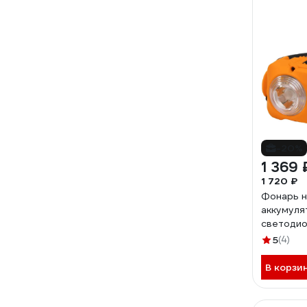
-20%
1 369 
1 720 ₽
Фонарь 
аккумуля
светоди
1950 261
5
(4)
В корзи