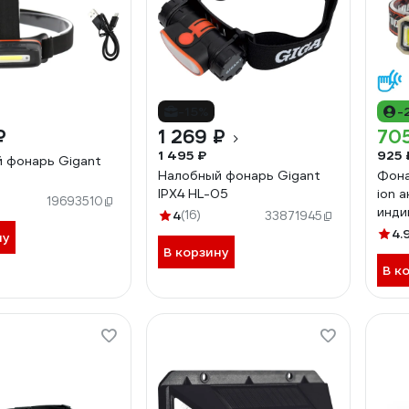
-15%
-
₽
1 269 ₽
70
1 495 ₽
925 
 фонарь Gigant
Налобный фонарь Gigant
Фона
IPX4 HL-05
ion 
19693510
инди
4
(16)
33871945
USB 
4.
ну
В корзину
В к