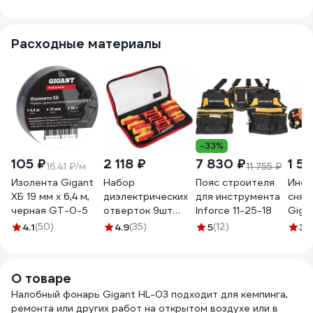
3 режима 10Вт
акку
1200 мАч 200Лм
мощн
IP44 56209 6
реж
Расходные материалы
Б00
-33%
105 ₽
2 118 ₽
7 830 ₽
1 5
16.41 ₽/м
11 755 ₽
Изолента Gigant
Набор
Пояс строителя
Инст
ХБ 19 мм х 6,4 м,
диэлектрических
для инструмента
снят
черная GT-0-5
отверток 9шт
Inforce 11-25-18
Giga
Gigant GBSD-5
GEP 
4.1
(50)
4.9
(35)
5
(12)
3.
О товаре
Налобный фонарь Gigant HL-03 подходит для кемпинга,
ремонта или других работ на открытом воздухе или в