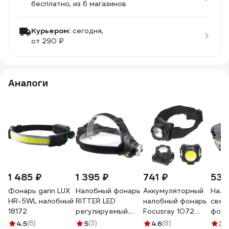
бесплатно
, из 6 магазинов
Курьером:
сегодня,
от 290 ₽
Аналоги
1 485 ₽
1 395 ₽
741 ₽
538
Фонарь garin LUX
Налобный фонарь
Аккумуляторный
Нало
HR-5WL налобный
RITTER LED
налобный фонарь
свет
18172
регулируемый
Focusray 1072
фона
ремень датчик дв
10W COB 890040
505 
4.5
(6)
5
(3)
4.6
(8)
3
(