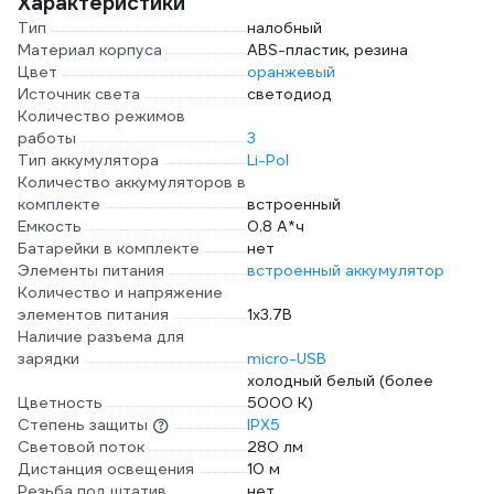
Характеристики
Тип
налобный
Материал корпуса
ABS-пластик, резина
Цвет
оранжевый
Источник света
светодиод
Количество режимов
работы
3
Тип аккумулятора
Li-Pol
Количество аккумуляторов в
комплекте
встроенный
Емкость
0.8 А*ч
Батарейки в комплекте
нет
Элементы питания
встроенный аккумулятор
Количество и напряжение
элементов питания
1х3.7В
Наличие разъема для
зарядки
micro-USB
холодный белый (более
Цветность
5000 К)
Степень защиты
IPX5
Световой поток
280 лм
Дистанция освещения
10 м
Резьба под штатив
нет