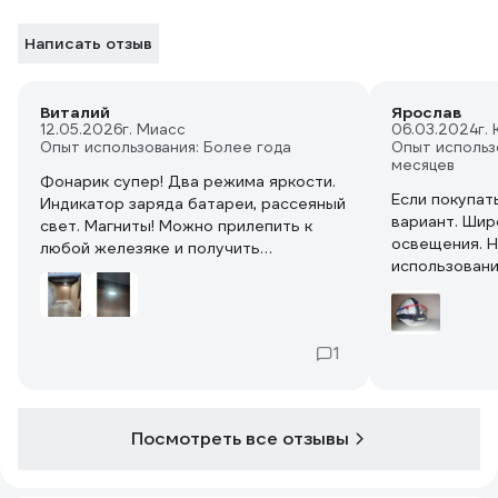
Написать отзыв
Виталий
Ярослав
12.05.2026
г. Миасс
06.03.2024
г.
Опыт использования: Более года
Опыт использ
месяцев
Фонарик супер! Два режима яркости.
Если покупат
Индикатор заряда батареи, рассеяный
вариант. Шир
свет. Магниты! Можно прилепить к
освещения. Н
любой железяке и получить
использовани
дополнительное освещение рабочей
кратковреме
зоны. Главное не забыть забрать с
собой по окончании работ. Пользуюсь
таким более года на работе, этот
1
куплен для дома.
Посмотреть все отзывы