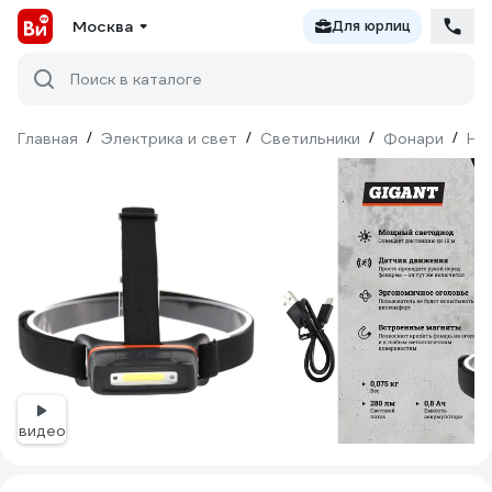
Москва
Для юрлиц
Поиск в каталоге
Главная
/
Электрика и свет
/
Светильники
/
Фонари
/
На
видео