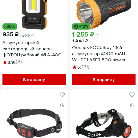
-26%
-12%
1 265 ₽
935 ₽
1 265 ₽
1 441 ₽
Аккумуляторный
Фонарь FOCUSray 1344
светодиодный фонарь
аккумулятор 4000 mAH
ФОТОН рабочий WLА-400
WHITE LASER 800 люмен
23864
3.9
(26)
USB кабель 890569
5
(231)
В корзину
В корзину