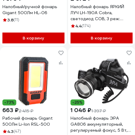
Налобный/ручной фонарь
Налобный фонарь ЯРКИЙ
Gigant 500Лм HL-06
ЛУЧ LH-190A Cobra,
светодиод COB, 3 реж:
3.8
(11)
190/60/10лм, Li-ion
4.4
(174)
2200mAh 4606400105510
В корзину
В корзину
-73%
-25%
663 ₽
1 046 ₽
2 415 ₽
1 397 ₽
Рабочий фонарь Gigant
Налобный фонарь ЭРА
500Лм Li-Ion RSL-500
GA806 аккумуляторный,
регулируемый фокус, 5 Вт,
4.3
(47)