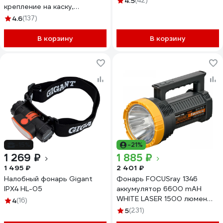
4.5
(42)
крепление на каску,
4606400105886
4.6
(137)
В корзину
В корзину
-15%
-21%
1 269 ₽
1 885 ₽
1 495 ₽
2 401 ₽
Налобный фонарь Gigant
Фонарь FOCUSray 1346
IPX4 HL-05
аккумулятор 6600 mAH
WHITE LASER 1500 люмен
4
(16)
USB кабель 890590
5
(231)