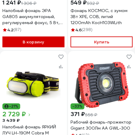
1 241 ₽
549 ₽
1 306 ₽
592 ₽
Налобный фонарь ЭРА
Фонарь КОСМОС, с зумом
GA805 аккумуляторный,
3Вт ХРЕ, СОВ, литий
регулируемый фокус, 5 Вт,
1200mAh KocH103WLith
CREE Б0039625
4.2
(87)
4.6
(298)
В корзину
Купить
-21%
-33%
2 729 ₽
371 ₽
556 ₽
3 439 ₽
Рабочий фонарь-прожектор
Налобный фонарь ЯРКИЙ
Gigant 300Лм АА GWL-300
ЛУЧ LH-190M Cobra М