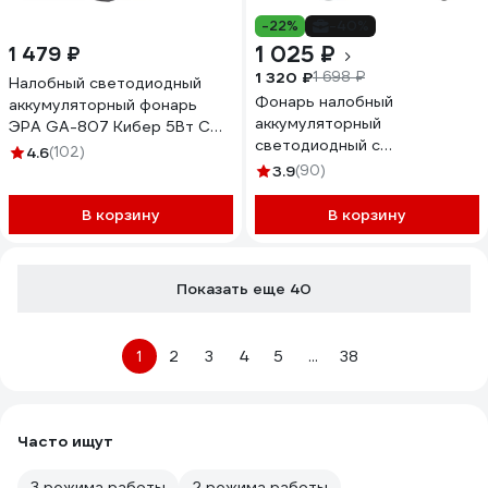
-22%
-40%
1 025 ₽
1 479 ₽
1 320 ₽
1 698 ₽
Налобный светодиодный
Фонарь налобный
аккумуляторный фонарь
аккумуляторный
ЭРА GA-807 Кибер 5Вт COB
светодиодный с
3 режима miscro USB
4.6
(102)
регулируемым фокусом
Б0054033
3.9
(90)
ФОТОН SА-900 23084
В корзину
В корзину
Показать еще 40
1
2
3
4
5
...
38
Часто ищут
3 режима работы
2 режима работы