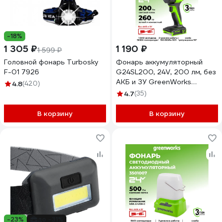
-18%
1 305 ₽
1 190 ₽
1 599 ₽
Головной фонарь Turbosky
Фонарь аккумуляторный
F-01 7926
G24SL200, 24V, 200 лм, без
АКБ и ЗУ GreenWorks
4.8
(420)
3502407
4.7
(35)
В корзину
В корзину
-23%
до -31%