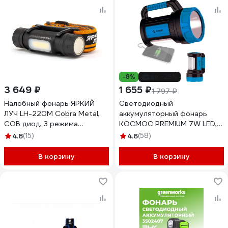
-8%
до -25%
3 649 ₽
1 655 ₽
1 797 ₽
Налобный фонарь ЯРКИЙ
Светодиодный
ЛУЧ LH-220М Cobra Мetal,
аккумуляторный фонарь
COB диод, 3 режима
КОСМОС PREMIUM 7W LED,
220/110/55лм, магнит, Li-ion
зарядка 220V/12V,
4.8
(15)
4.6
(58)
2600mAh 4606400106869
KOSACCU9107WUSB
В корзину
В корзину