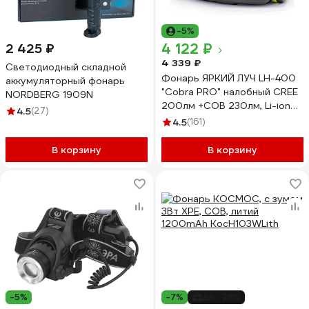
-5%
4 122 ₽
2 425 ₽
4 339 ₽
Светодиодный складной
Фонарь ЯРКИЙ ЛУЧ LH-400
аккумуляторный фонарь
"Cobra PRO" налобный CREE
NORDBERG 1909N
200лм +COB 230лм, Li-ion
4.5
(27)
2600mAh 4606400106302
4.5
(161)
В корзину
В корзину
-5%
-7%
до -28%