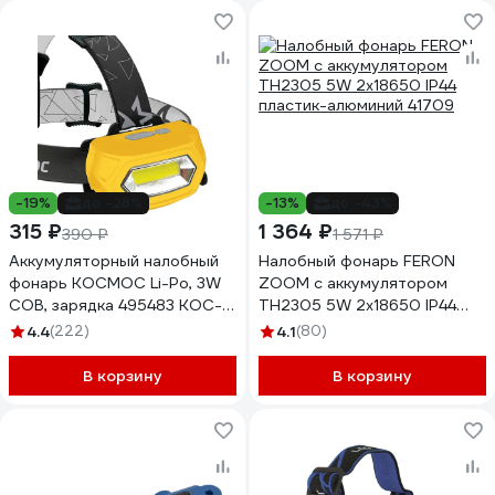
-19%
до -28%
-13%
до -43%
315 ₽
1 364 ₽
390 ₽
1 571 ₽
Аккумуляторный налобный
Налобный фонарь FERON
фонарь КОСМОС Li-Po, 3W
ZOOM с аккумулятором
COB, зарядка 495483 KOC-
TH2305 5W 2x18650 IP44
LiPoH3WCOB
пластик-алюминий 41709
4.4
(222)
4.1
(80)
В корзину
В корзину