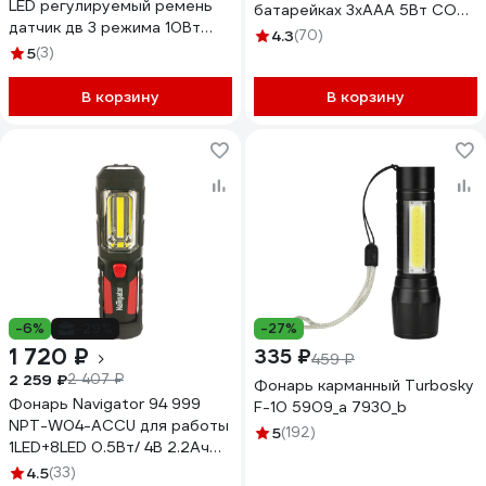
LED регулируемый ремень
батарейках 3хААА 5Вт COB
датчик дв 3 режима 10Вт
3 режима Б0027818
4.3
(70)
1200 мАч 200Лм IP44 56209
5
(3)
6
В корзину
В корзину
-6%
-29%
-27%
1 720 ₽
335 ₽
459 ₽
2 259 ₽
2 407 ₽
Фонарь карманный Turbosky
Фонарь Navigator 94 999
F-10 5909_а 7930_b
NPT-W04-ACCU для работы
5
(192)
1LED+8LED 0.5Вт/ 4В 2.2Ач
94999
4.5
(33)