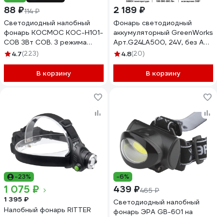
88 ₽
2 189 ₽
114 ₽
Светодиодный налобный
Фонарь светодиодный
фонарь КОСМОС KOC-H101-
аккумуляторный GreenWorks
COB 3Вт СОВ. 3 режима
Арт.G24LA500, 24V, без АКБ
работы, супер яркий,
и ЗУ 3501007
4.7
(223)
4.8
(20)
экономичный, мигающий
511073
В корзину
В корзину
-23%
-6%
1 075 ₽
439 ₽
465 ₽
1 395 ₽
Светодиодный налобный
Налобный фонарь RITTER
фонарь ЭРА GB-601 на