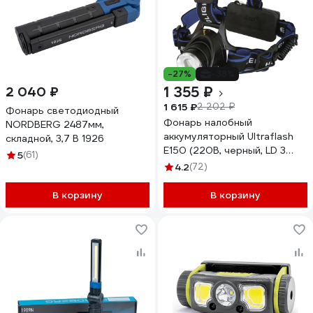
-27%
-38%
1 355 ₽
2 040 ₽
1 615 ₽
2 202 ₽
Фонарь светодиодный
Фонарь налобный
NORDBERG 2487мм,
аккумуляторный Ultraflash
складной, 3,7 В 1926
E150 (220В, черный, LD 3
5
(61)
Ватт, фокус, 2 ак 3 реж,
4.2
(72)
пласт, бокс) 12188
В корзину
В корзину