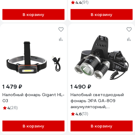
CREE Б0039626
4.4
(91)
В корзину
В корзину
1 479 ₽
1 490 ₽
Налобный фонарь Gigant HL-
Налобный светодиодный
03
фонарь ЭРА GA-809
аккумуляторный,
4
(26)
алюминиевый, 3 режима,
4.6
(13)
трехламповый High Power
Headlamp, Б0056111
В корзину
В корзину