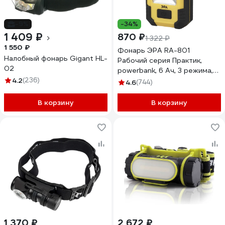
-9%
-34%
1 409 ₽
870 ₽
1 322 ₽
1 550 ₽
Фонарь ЭРА RA-801
Налобный фонарь Gigant HL-
Рабочий серия Практик,
02
powerbank, 6 Ач, 3 режима,
4.2
(236)
Б0027824
4.6
(744)
В корзину
В корзину
1 370 ₽
2 672 ₽