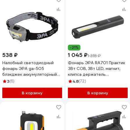
-21%
538 ₽
1 045 ₽
1 318 ₽
Налобный светодиодный
Фонарь ЭРА RA701 Практик
фонарь ЭРА ga-505
ЗВт COB, 3Вт LED, магнит,
блэкджек аккумуляторный
клипса держатель
мощный яркий 3 режима
Б0039623
3
(6)
4.8
(72)
Б0057455
В корзину
В корзину