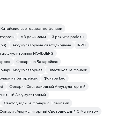
Китайские светодиодные фонари
яторами
с 3 режимами
3 режима работы
ри)
Аккумуляторные светодиодные
IP20
и аккумуляторные NORDBERG
ареек
Фонарь на Батарейках
онарь Аккумуляторная
Пластиковые фонари
нари на батарейках
Фонарь Led
ed
Фонарик Светодиодный Аккумуляторный
гнитный Аккумуляторный
Светодиодные фонари с 3 лампами
Фонарик Аккумуляторный Светодиодный С Магнитом