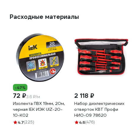
Расходные материалы
-47%
72 ₽
2 118 ₽
3.6 ₽/м
Изолента ПВХ 19мм, 20м,
Набор диэлектрических
черная IEK ИЭК UIZ-20-
отверток КВТ Профи
10-K02
НИО-09 78620
4.7
(225)
4.6
(476)