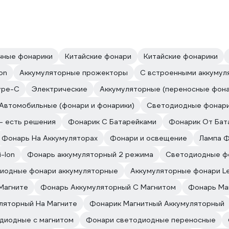
чные фонарики
Китайские фонари
Китайские фонарики
Ion
Аккумуляторные прожекторы
С встроенными аккумул
ype-C
Электрические
Аккумуляторные (переносные фона
Автомобильные (фонари и фонарики)
Светодиодные фонар
– есть решения
Фонарик С Батарейками
Фонарик От Бат
Фонарь На Аккумуляторах
Фонари и освещение
Лампа Ф
-Ion
Фонарь аккумуляторный 2 режима
Светодиодные фо
иодные фонари аккумуляторные
Аккумуляторные фонари L
Магните
Фонарь Аккумуляторный С Магнитом
Фонарь Ма
ляторный На Магните
Фонарик Магнитный Аккумуляторный
диодные с магнитом
Фонари светодиодные переносные