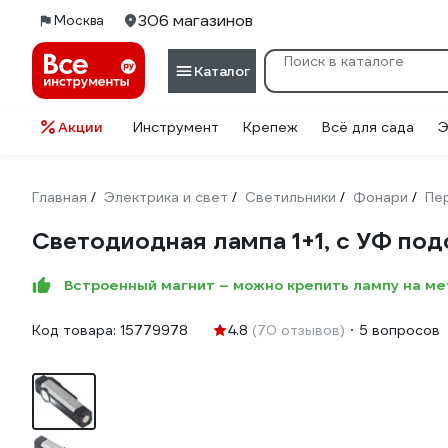
306 магазинов
Москва
Каталог
Акции
Инструмент
Крепеж
Всё для сада
Э
Главная
Электрика и свет
Светильники
Фонари
Пе
/
/
/
/
Светодиодная лампа 1+1, с УФ по
Встроенный магнит – можно крепить лампу на м
Код товара:
15779978
4.8
(70 отзывов)
5 вопросов