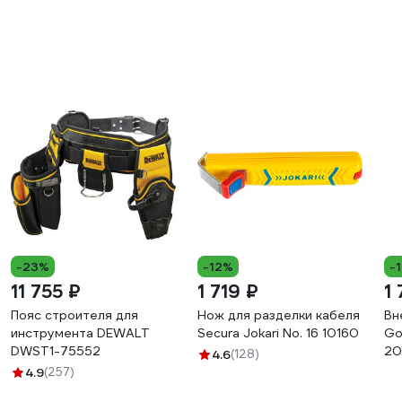
-23%
-12%
-
11 755 ₽
1 719 ₽
1
Пояс строителя для
Нож для разделки кабеля
Вн
инструмента DEWALT
Secura Jokari No. 16 10160
Go
DWST1-75552
20
4.6
(128)
2U
4.9
(257)
00