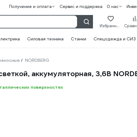
Получение и оплата
Сервис и поддержка
О нас
Инве
Избранное
лектрика
Силовая техника
Станки
Спецодежда и СИЗ
реносные
NORDBERG
/
дсветкой, аккумуляторная, 3,6В NORD
еталлических поверхностях