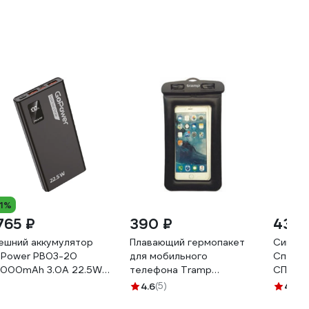
11%
 765 ₽
390 ₽
432 
ешний аккумулятор
Плавающий гермопакет
Сигнал
Power PB03-20
для мобильного
Спецо
000mAh 3.0A 22.5W
телефона Tramp
СПЕЦ-2
SB/Type-C черный 00-
107х180мм, черный TRA-
4.6
(5)
4.4
(7
029660
277