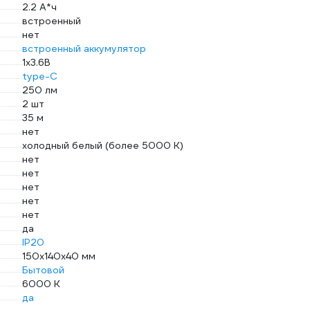
2.2 А*ч
встроенный
нет
встроенный аккумулятор
1х3.6В
type-C
250 лм
2 шт
35 м
нет
холодный белый (более 5000 К)
нет
нет
нет
нет
нет
да
IP20
150х140х40 мм
Бытовой
6000 К
да