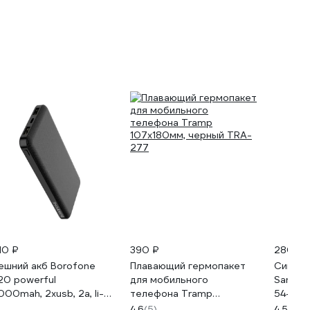
310 ₽
390 ₽
280 ₽
ешний акб Borofone
Плавающий гермопакет
Сигнал
20 powerful
для мобильного
Samgru
000mah, 2хusb, 2а, li-
телефона Tramp
54-56 
l, черный 0L-00054016
107х180мм, черный TRA-
02220
4.6
(5)
4.5
(69)