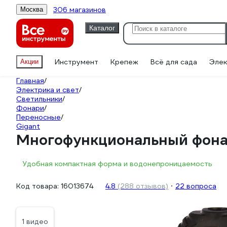
306 магазинов
Москва
Каталог
Инструмент
Крепеж
Всё для сада
Элек
Акции
Главная
/
Электрика и свет
/
Светильники
/
Фонари
/
Переносные
/
Gigant
Многофункциональный фона
Удобная компактная форма и водонепроницаемость
Код товара:
16013674
4.8
(288 отзывов)
22 вопроса
1 видео