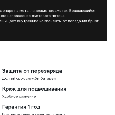
 фонарь на металлических предметах. Вращающийся
ное направление светового потока.
защищает внутренние компоненты от попадания брызг
Защита от перезаряда
Долгий срок службы батареи
Крюк для подвешивания
Удобное хранение
Гарантия 1 год
Подтвержденное качество товара