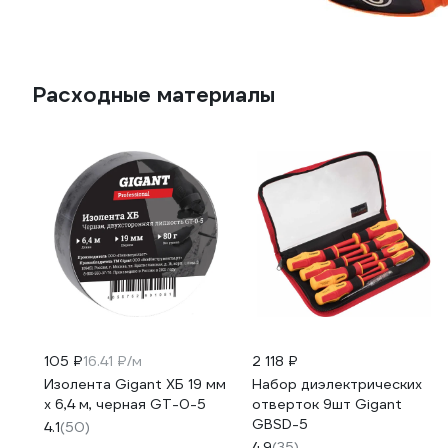
Расходные материалы
105 ₽
16.41 ₽/м
2 118 ₽
Изолента Gigant ХБ 19 мм
Набор диэлектрических
х 6,4 м, черная GT-0-5
отверток 9шт Gigant
GBSD-5
4.1
(50)
4.9
(35)