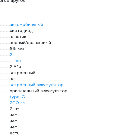
огое другое.
автомобильный
светодиод
пластик
черный/оранжевый
165 мм
2
Li-Ion
2 А*ч
встроенный
нет
встроенный аккумулятор
оригинальный аккумулятор
type-C
200 лм
2 шт
нет
нет
нет
есть