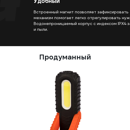
Удобный
Встроенный магнит позволяет зафиксировать
механизм помогает легко отрегулировать нуж
Водонепроницаемый корпус с индексом IPX4 
и пыли.
Продуманный