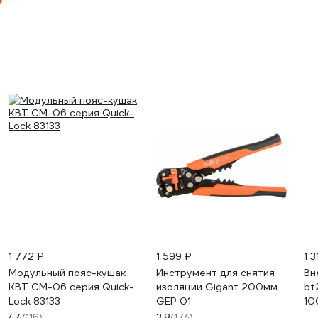
1 772 ₽
1 599 ₽
1 
Модульный пояс-кушак
Инструмент для снятия
Вн
КВТ СМ-06 серия Quick-
изоляции Gigant 200мм
bt
Lock 83133
GEP 01
10
po
4.4
(116)
3.8
(174)