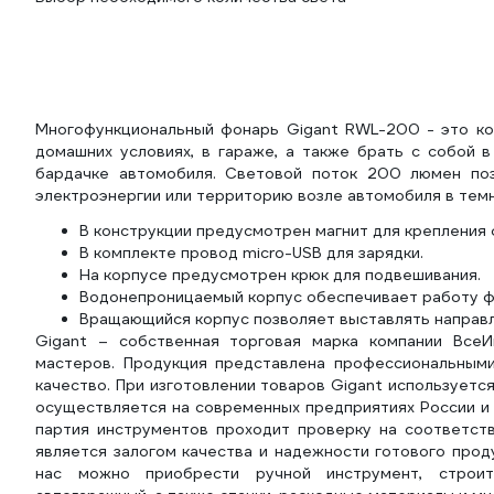
Многофункциональный фонарь Gigant RWL-200 - это ко
домашних условиях, в гараже, а также брать с собой 
бардачке автомобиля. Световой поток 200 люмен по
электроэнергии или территорию возле автомобиля в темн
В конструкции предусмотрен магнит для крепления 
В комплекте провод micro-USB для зарядки.
На корпусе предусмотрен крюк для подвешивания.
Водонепроницаемый корпус обеспечивает работу фо
Вращающийся корпус позволяет выставлять направл
Gigant – собственная торговая марка компании ВсеИ
мастеров. Продукция представлена профессиональным
качество. При изготовлении товаров Gigant использует
осуществляется на современных предприятиях России и 
партия инструментов проходит проверку на соответств
является залогом качества и надежности готового прод
нас можно приобрести ручной инструмент, строител