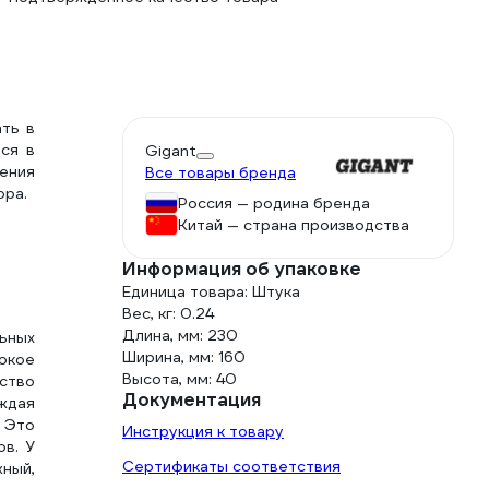
ть в
ся в
Gigant
ения
Все товары бренда
ора.
Россия — родина бренда
Китай — страна производства
Информация об упаковке
Единица товара: Штука
Вес, кг: 0.24
Длина, мм: 230
ьных
Ширина, мм: 160
окое
Высота, мм: 40
дство
Документация
аждая
 Это
Инструкция к товару
ов. У
Сертификаты соответствия
ный,