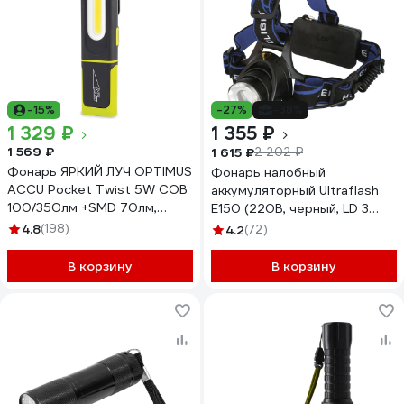
-15%
-27%
-38%
1 329 ₽
1 355 ₽
1 569 ₽
1 615 ₽
2 202 ₽
Фонарь ЯРКИЙ ЛУЧ OPTIMUS
Фонарь налобный
ACCU Pocket Twist 5W COB
аккумуляторный Ultraflash
100/350лм +SMD 70лм,
E150 (220В, черный, LD 3
крюк/магнит, Li-Ion 1200mA
Ватт, фокус, 2 ак 3 реж,
4.8
(198)
4.2
(72)
4606400106340
пласт, бокс) 12188
В корзину
В корзину