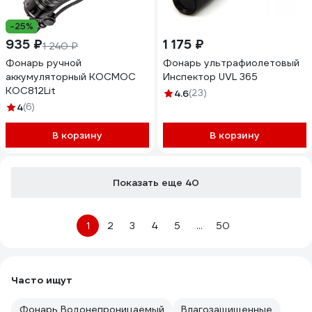
-25%
935 ₽
1 175 ₽
1 240 ₽
Фонарь ручной
Фонарь ультрафиолетовый
аккумуляторный КОСМОС
Инспектор UVL 365
KOC812Lit
4.6
(23)
4
(6)
В корзину
В корзину
Показать еще 40
1
2
3
4
5
...
50
Часто ищут
Фонарь Водонепроницаемый
Влагозащищенные