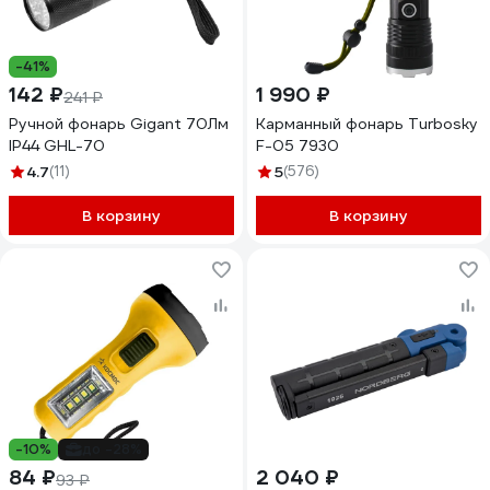
-41%
142 ₽
1 990 ₽
241 ₽
Ручной фонарь Gigant 70Лм
Карманный фонарь Turbosky
IP44 GHL-70
F-05 7930
4.7
(11)
5
(576)
В корзину
В корзину
-10%
до -28%
84 ₽
2 040 ₽
93 ₽