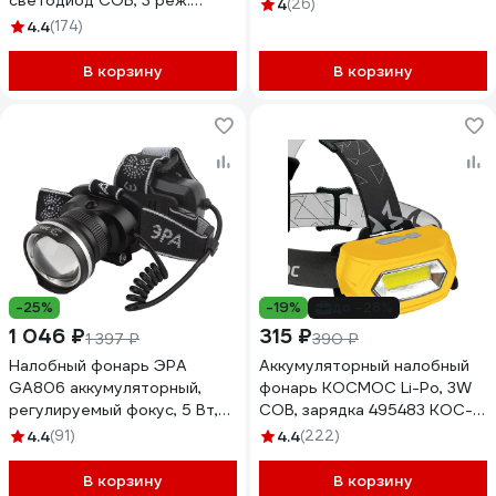
светодиод COB, 3 реж:
4
(26)
190/60/10лм, Li-ion
4.4
(174)
2200mAh 4606400105510
В корзину
В корзину
-25%
-19%
до -28%
1 046 ₽
315 ₽
1 397 ₽
390 ₽
Налобный фонарь ЭРА
Аккумуляторный налобный
GA806 аккумуляторный,
фонарь КОСМОС Li-Po, 3W
регулируемый фокус, 5 Вт,
COB, зарядка 495483 KOC-
CREE Б0039626
LiPoH3WCOB
4.4
(91)
4.4
(222)
В корзину
В корзину