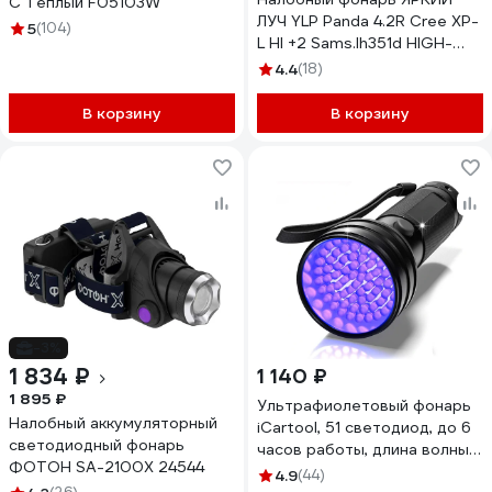
C Теплый F05103W
ЛУЧ YLP Panda 4.2R Cree XP-
5
(104)
L HI +2 Sams.lh351d HIGH-
CRI,max1500лм,
4.4
(18)
акк.2600mah
4606400012023
В корзину
В корзину
-3%
1 834 ₽
1 140 ₽
1 895 ₽
Ультрафиолетовый фонарь
Налобный аккумуляторный
iCartool, 51 светодиод, до 6
светодиодный фонарь
часов работы, длина волны
ФОТОН SA-2100X 24544
395 нм IC-L201
4.9
(44)