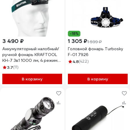
-18%
3 490 ₽
1 305 ₽
1 599 ₽
Аккумуляторный налобный/
Головной фонарь Turbosky
ручной фонарь KRAFTOOL
F-01 7926
KH-7 3в1 1000 лм, 4 режима
4.8
(422)
56450
3.7
(11)
В корзину
В корзину