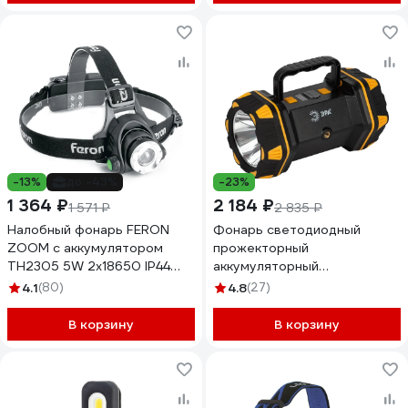
-13%
до -43%
-23%
1 364 ₽
2 184 ₽
1 571 ₽
2 835 ₽
Налобный фонарь FERON
Фонарь светодиодный
ZOOM с аккумулятором
прожекторный
TH2305 5W 2x18650 IP44
аккумуляторный
пластик-алюминий 41709
многофункциональный
4.1
(80)
4.8
(27)
Рабочие Практик PA808 ЭРА
Б0058231
В корзину
В корзину