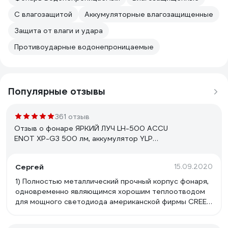
С влагозащитой
Аккумуляторные влагозащищенные
Защита от влаги и удара
Противоударные водонепроницаемые
Популярные отзывы
361 отзыв
Отзыв о фонаре ЯРКИЙ ЛУЧ LH-500 ACCU
ENOT XP-G3 500 лм, аккумулятор YLP
18650 3400mAh с встроенным ЗУ
4606400105916
Сергей
15.09.2020
1) Полностью металлический прочный корпус фонаря,
одновременно являющимся хорошим теплоотводом
для мощного светодиода американской фирмы CREE;
2) Удачные основные режимы работы, включаемые
короткими нажатиями на кнопку: 150, 500 люмен;