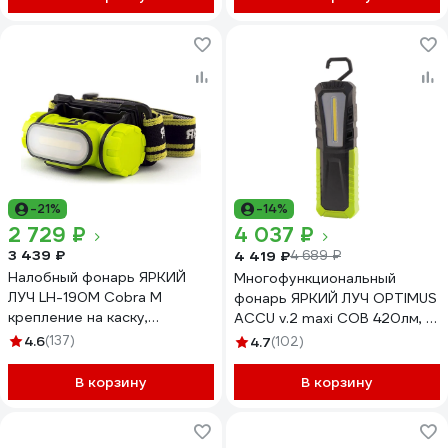
-21%
-14%
2 729 ₽
4 037 ₽
3 439 ₽
4 419 ₽
4 689 ₽
Налобный фонарь ЯРКИЙ
Многофункциональный
ЛУЧ LH-190M Cobra М
фонарь ЯРКИЙ ЛУЧ ОPTIMUS
крепление на каску,
ACCU v.2 mаxi COB 420лм, 3
4606400105886
реж, магнит/крюк, Li-ion
4.6
(137)
4.7
(102)
4400mAh 4606400105671
В корзину
В корзину