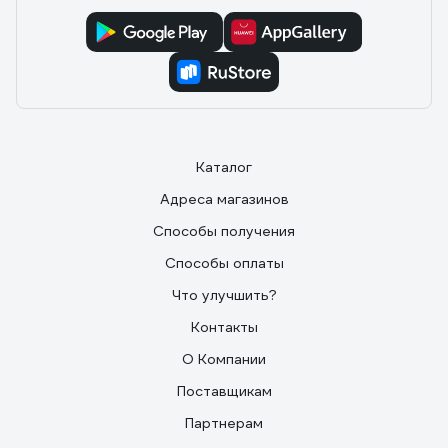
18650 нет необходимости). Аккумулятор собран на
надёжном корейском литиевом элементе Samsung
ёмкостью 2600 мА; 9) В дополнение к штатному
можно использовать любой аккумулятор 18650
(защищённые, конечно, предпочтительнее), что даёт
большое преимущество по отношению к фонарю со
встроенным аккумулятором вдали от зарядки или
если разрядился используемый, а фонарь нужен
срочно.
Каталог
Адреса магазинов
Способы получения
Способы оплаты
Что улучшить?
Контакты
О Компании
Поставщикам
Партнерам