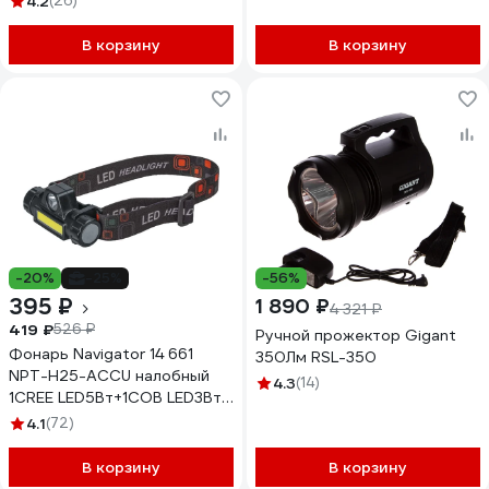
4.2
(26)
В корзину
В корзину
-20%
-25%
-56%
395 ₽
1 890 ₽
4 321 ₽
419 ₽
526 ₽
Ручной прожектор Gigant
Фонарь Navigator 14 661
350Лм RSL-350
NPT-H25-ACCU налобный
4.3
(14)
1CREE LED5Вт+1COB LED3Вт,
Li-ion 1,2Ач 14661
4.1
(72)
В корзину
В корзину