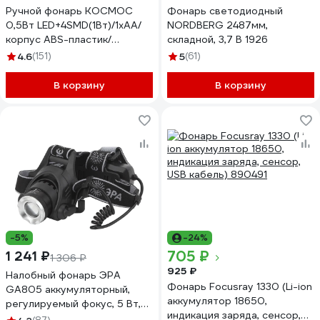
Ручной фонарь КОСМОС
Фонарь светодиодный
0,5Вт LED+4SMD(1Вт)/1xAA/
NORDBERG 2487мм,
корпус ABS-пластик/
складной, 3,7 В 1926
ремешок ручной, KOC119B
4.6
(151)
5
(61)
В корзину
В корзину
-5%
-24%
705 ₽
1 241 ₽
1 306 ₽
925 ₽
Налобный фонарь ЭРА
Фонарь Focusray 1330 (Li-ion
GA805 аккумуляторный,
аккумулятор 18650,
регулируемый фокус, 5 Вт,
индикация заряда, сенсор,
CREE Б0039625