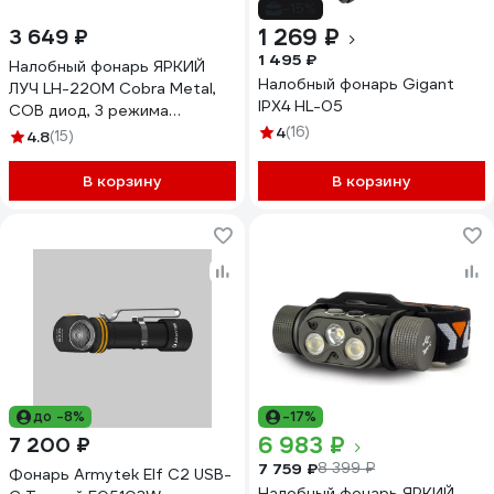
-15%
1 269 ₽
3 649 ₽
1 495 ₽
Налобный фонарь ЯРКИЙ
Налобный фонарь Gigant
ЛУЧ LH-220М Cobra Мetal,
IPX4 HL-05
COB диод, 3 режима
220/110/55лм, магнит, Li-ion
4
(16)
4.8
(15)
2600mAh 4606400106869
В корзину
В корзину
до -8%
-17%
6 983 ₽
7 200 ₽
7 759 ₽
8 399 ₽
Фонарь Armytek Elf C2 USB-
Налобный фонарь ЯРКИЙ