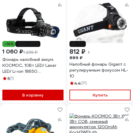
-14%
до -24%
-9%
812 ₽
1 060 ₽
1 239 ₽
889 ₽
Фонарь налобный аккум.
Налобный фонарь Gigant с
КОСМОС, 10Вт LED/ Laser
регулируемым фокусом HL-
LED/ Li-ion 18650
10
3x1200mAh/ алюм./ USB
5
(1)
Type-C, KOC854Lit
4.4
(31)
В корзину
Купить