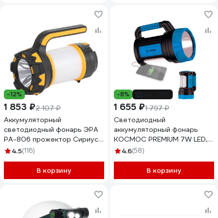
-12%
-8%
до -25%
1 853 ₽
1 655 ₽
2 107 ₽
1 797 ₽
Аккумуляторный
Светодиодный
светодиодный фонарь ЭРА
аккумуляторный фонарь
PA-806 прожектор Сириус,
КОСМОС PREMIUM 7W LED,
Б0054141
зарядка 220V/12V,
4.5
(116)
4.6
(58)
KOSACCU9107WUSB
В корзину
В корзину