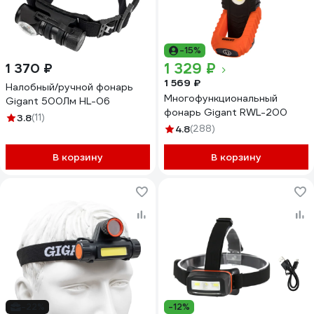
-15%
1 329 ₽
1 370 ₽
1 569 ₽
Налобный/ручной фонарь
Многофункциональный
Gigant 500Лм HL-06
фонарь Gigant RWL-200
3.8
(11)
4.8
(288)
В корзину
В корзину
-22%
-12%