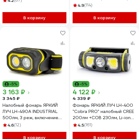
4.2
(87)
USB кабель) 890491
4.9
(114)
В корзину
В корзину
-5%
-5%
3 163 ₽
4 122 ₽
3 345 ₽
4 339 ₽
Налобный фонарь ЯРКИЙ
Фонарь ЯРКИЙ ЛУЧ LH-400
ЛУЧ LH-490A INDUSTRIAL
"Cobra PRO" налобный CREE
500лм, 3 реж, включение
200лм +COB 230лм, Li-ion
взмахом, крепление на каску,
2600mAh 4606400106302
4.6
(12)
4.5
(161)
аккумулятор 2000mAh
4606400106784
В корзину
В корзину