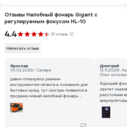
Отзывы Налобный фонарь Gigant с
регулируемым фокусом HL-10
4.4
31 отзыв
Написать отзыв
Ярослав
Дмитрий
03.02.2025
г. Самара
13.11.2025
г. К
Опыт использ
давно пользуюсь разным
Хороший фона
инструментом гиганта в основном для
светит норма
бытовых нужд, тут смотрю появился в
расстоянии в
продаже новый налобный фонарь.
аккумуляторы
покупал набор инструментов и взял
тоже не плох
его на пробу. попользовался пока не
яркости держ
так много, но уже можно отметить
удобную посадку на голове, прочный
корпус (хоть и пластик) и защиту от
1