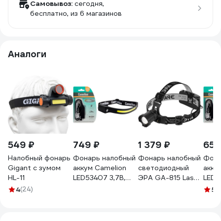
Самовывоз:
сегодня,
бесплатно
, из 6 магазинов
Аналоги
549 ₽
749 ₽
1 379 ₽
657
Налобный фонарь
Фонарь налобный
Фонарь налобный
Фона
Gigant с зумом
аккум Camelion
светодиодный
акку
HL-11
LED53407 3,7В,
ЭРА GA-815 Laser
LED5
черн, XPE + COB
Wick
черн,
4
(24)
5
(1
LED, 5 Вт, 4 реж,
аккумуляторный,
3 Вт,
Type-C, блист
10 Bт, 5 режимов,
сенс
15758
USB type C
блис