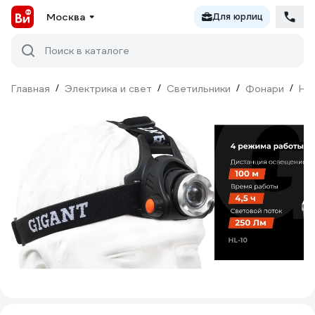
Москва
Для юрлиц
Поиск в каталоге
Главная
/
Электрика и свет
/
Светильники
/
Фонари
/
На