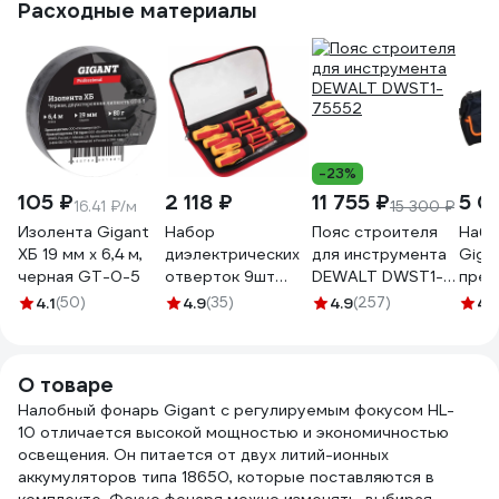
Расходные материалы
Б0069578
-23%
105 ₽
2 118 ₽
11 755 ₽
5 0
16.41 ₽/м
15 300 ₽
Изолента Gigant
Набор
Пояс строителя
Набо
ХБ 19 мм х 6,4 м,
диэлектрических
для инструмента
Giga
черная GT-0-5
отверток 9шт
DEWALT DWST1-
пред
Gigant GBSD-5
75552
4.1
(50)
4.9
(35)
4.9
(257)
4.
О товаре
Налобный фонарь Gigant с регулируемым фокусом HL-
10 отличается высокой мощностью и экономичностью
освещения. Он питается от двух литий-ионных
аккумуляторов типа 18650, которые поставляются в