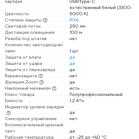
зарядки
USB/type-C
естественный белый (3300-
Цветность
5000 К)
Степень защиты
IPX4
Световой поток
250 лм
Дистанция освещения
100 м
Резьба под штатив
нет
Количество светодиодов/
ламп
1 шт
Защита от влаги
да
Защита от удара
да
Защита от перезаряда
да
Взрывозащита
нет
Функция Zoom
да
Наклонный механизм
есть
Класс товара
Полупрофессиональный
Емкость
1.2 А*ч
Индикатор уровня зарядки
да
Сенсорное управление
нет
Вспомогательный красный
свет
да
Рабочая температура
от -25 до +40 °С