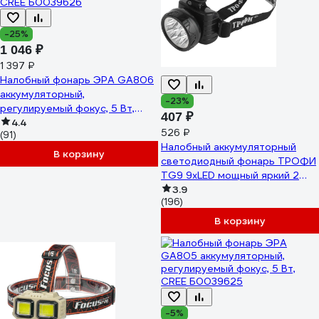
-25%
1 046 ₽
1 397 ₽
Налобный фонарь ЭРА GA806
аккумуляторный,
-23%
регулируемый фокус, 5 Вт,
407 ₽
CREE Б0039626
4.4
526 ₽
(91)
Налобный аккумуляторный
В корзину
светодиодный фонарь ТРОФИ
TG9 9xLED мощный яркий 2
режима C0045557
3.9
(196)
В корзину
-5%