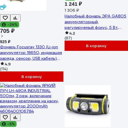
1 241 ₽
1 306 ₽
Налобный фонарь ЭРА GA805
аккумуляторный,
-24%
регулируемый фокус, 5 Вт,
705 ₽
CREE Б0039625
4.2
(87)
925 ₽
В корзину
Фонарь Focusray 1330 (Li-ion
аккумулятор 18650, индикация
заряда, сенсор, USB кабель)
890491
4.9
(114)
В корзину
-5%