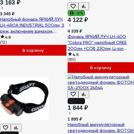
3 163 ₽
-5%
3 345 ₽
Налобный фонарь ЯРКИЙ ЛУЧ
4 122 ₽
LH-490A INDUSTRIAL 500лм, 3
реж, включение взмахом,
4 339 ₽
Фонарь ЯРКИЙ ЛУЧ LH-400
крепление на каску,
4.6
(12)
"Cobra PRO" налобный CREE
аккумулятор 2000mAh
200лм +COB 230лм, Li-ion
4606400106784
В корзину
2600mAh 4606400106302
4.5
(161)
В корзину
-3%
1 844 ₽
1 895 ₽
Налобный аккумуляторный
светодиодный фонарь ФОТОН