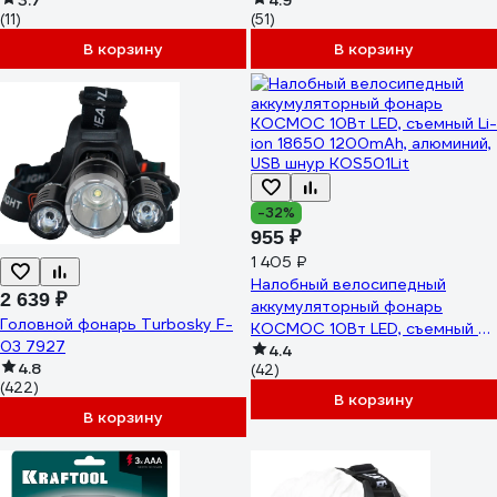
3.7
индикатор зарядки, 3W COB
4.9
(11)
(51)
Focusray 890149
В корзину
В корзину
-32%
955 ₽
1 405 ₽
Налобный велосипедный
2 639 ₽
аккумуляторный фонарь
Головной фонарь Turbosky F-
КОСМОС 10Вт LED, съемный Li-
03 7927
ion 18650 1200mAh, алюминий,
4.4
4.8
(42)
USB шнур KOS501Lit
(422)
В корзину
В корзину