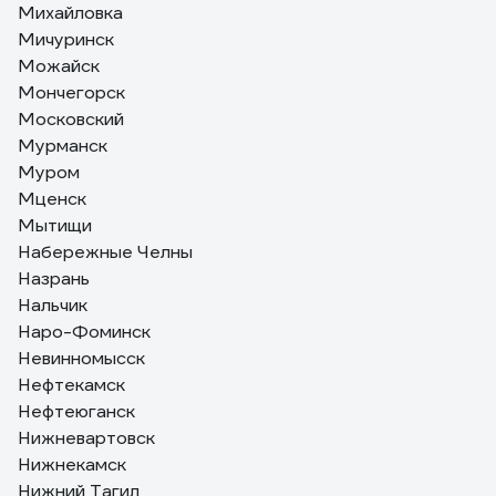
Михайловка
Мичуринск
Можайск
Мончегорск
Московский
Мурманск
Муром
Мценск
Мытищи
Набережные Челны
Назрань
Нальчик
Наро-Фоминск
Невинномысск
Нефтекамск
Нефтеюганск
Нижневартовск
Нижнекамск
Нижний Тагил