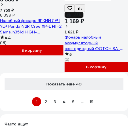
7 759 ₽
-28%
8 399 ₽
Налобный фонарь ЯРКИЙ ЛУЧ
1 169 ₽
YLP Panda 4.2R Cree XP-L HI +2
Sams.lh351d HIGH-
1 621 ₽
Фонарь налобный
CRI,max1500лм, акк.2600mah
4.4
(18)
аккумуляторный
4606400012023
светодиодный ФОТОН SA-
В корзину
950 (5W + 1W) 25537
5
(6)
В корзину
Показать еще 40
1
2
3
4
5
...
19
Часто ищут