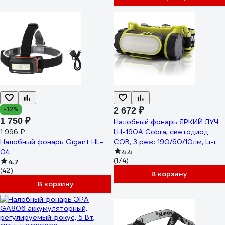
-12%
2 672 ₽
1 750 ₽
Налобный фонарь ЯРКИЙ ЛУЧ
1 996 ₽
LH-190A Cobra, светодиод
Налобный фонарь Gigant HL-
COB, 3 реж: 190/60/10лм, Li-ion
04
2200mAh 4606400105510
4.4
(174)
4.7
(42)
В корзину
В корзину