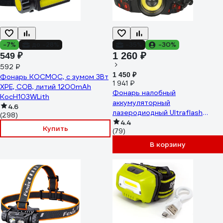
-7%
до -28%
-35%
-30%
1 260 ₽
549 ₽
592 ₽
1 450 ₽
Фонарь КОСМОС, с зумом 3Вт
1 941 ₽
ХРЕ, СОВ, литий 1200mAh
Фонарь налобный
KocH103WLith
аккумуляторный
4.6
лазеродиодный Ultraflash
(298)
E1335 4 Вт, черный, 2LED 13905
4.4
Купить
(79)
В корзину