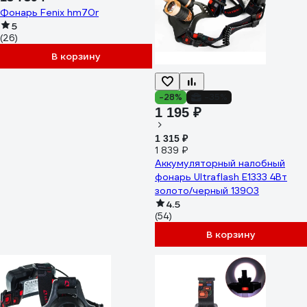
Фонарь Fenix hm70r
5
(26)
В корзину
-28%
-35%
1 195 ₽
1 315 ₽
1 839 ₽
Аккумуляторный налобный
фонарь Ultraflash E1333 4Вт
золото/черный 13903
4.5
(54)
В корзину