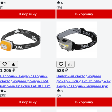
яркий, 4 режима, желто-
5
крепление на каску, магнит, Li-
4
(1)
(14)
черный Б0061089
ion 2200mAh 4606400106852
В корзину
В корзину
1 205 ₽
538 ₽
Налобный аккумуляторный
Налобный светодиодный
светодиодный фонарь ЭРА
фонарь ЭРА ga-505 блэкджек
Рабочие Практик GA810 3Вт,
аккумуляторный мощный яркий
сенсорный, microUSB
4
3 режима Б0057455
3
(39)
(6)
Б0052318
В корзину
В корзину