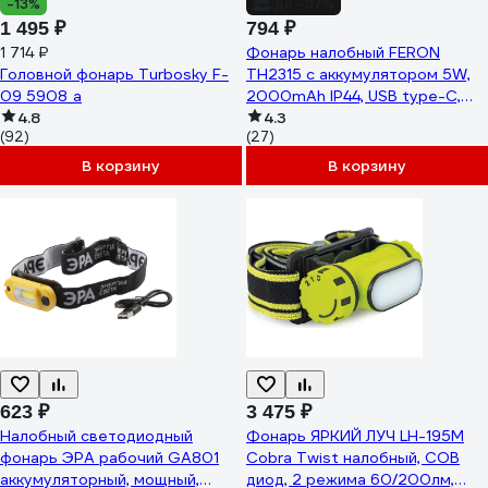
-13%
до -37%
1 495 ₽
794 ₽
1 714 ₽
Фонарь налобный FERON
Головной фонарь Turbosky F-
TH2315 c аккумулятором 5W,
09 5908_а
2000mAh IP44, USB type-C,
4.8
ABS пластик, 51620
4.3
(92)
(27)
В корзину
В корзину
623 ₽
3 475 ₽
Налобный светодиодный
Фонарь ЯРКИЙ ЛУЧ LH-195М
фонарь ЭРА рабочий GA801
Cobra Twist налобный, COB
аккумуляторный, мощный,
диод, 2 режима 60/200лм,