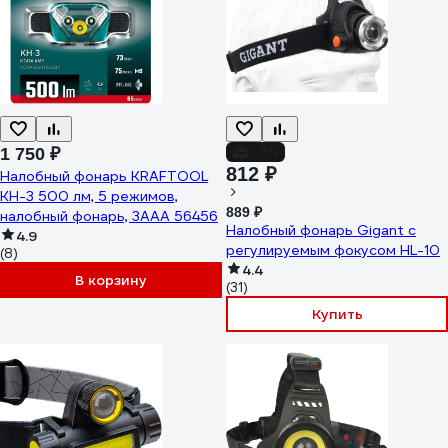
-9%
1 750 ₽
812 ₽
Налобный фонарь KRAFTOOL
KH-3 500 лм, 5 режимов,
889 ₽
налобный фонарь, 3ААА 56456
Налобный фонарь Gigant с
4.9
регулируемым фокусом HL-10
(8)
4.4
В корзину
(31)
Купить