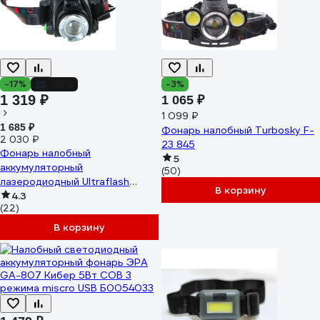
-17%
-35%
-3%
1 319 ₽
1 065 ₽
1 099 ₽
1 685 ₽
Фонарь налобный Turbosky F-
2 030 ₽
23 845
Фонарь налобный
5
аккумуляторный
(50)
лазеродиодный Ultraflash
В корзину
E1336 3,7В, черный 13906
4.3
(22)
В корзину