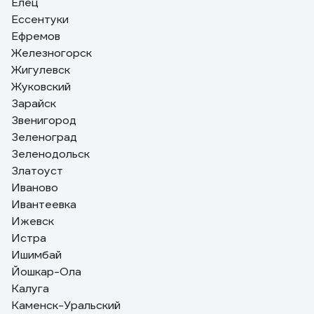
Елец
Ессентуки
Ефремов
Железногорск
Жигулевск
Жуковский
Зарайск
Звенигород
Зеленоград
Зеленодольск
Златоуст
Иваново
Ивантеевка
Ижевск
Истра
Ишимбай
Йошкар-Ола
Калуга
Каменск-Уральский