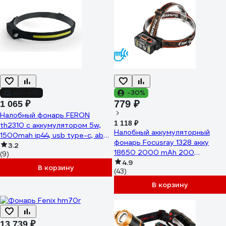
до -41%
-30%
779 ₽
1 065 ₽
Налобный фонарь FERON
1 118 ₽
th2310 c аккумулятором 5w,
Налобный аккумуляторный
1500mah ip44, usb type-c, abs
фонарь Focusray 1328 акку
пластик, резина, 48525
3.2
18650 2000 mАh 200
(9)
люмен,цифровой
4.9
В корзину
(43)
дисплей,сенсор,USB кабель
890477
В корзину
13 739 ₽