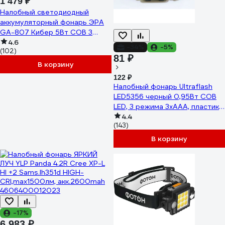
1 479 ₽
Налобный светодиодный
аккумуляторный фонарь ЭРА
GA-807 Кибер 5Вт COB 3
режима miscro USB Б0054033
4.6
-34%
-5%
(102)
81 ₽
В корзину
122 ₽
Налобный фонарь Ultraflash
LED5356 черный 0,95Вт COB
LED, 3 режима 3хAAA, пластик
14641
4.4
(143)
В корзину
-17%
6 983 ₽