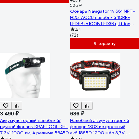
419 ₽
526 ₽
Фонарь Navigator 14 661 NPT-
H25-ACCU налобный 1CREE
LED5Вт+1COB LED3Вт, Li-ion
1,2Ач 14661
4.1
(72)
В корзину
3 490 ₽
686 ₽
Аккумуляторный налобный/
Налобный аккумуляторный
ручной фонарь KRAFTOOL KH-
фонарь 1303 встроенный
7 3в1 1000 лм, 4 режима 56450
акб.18650 1200 мАh 3,7V,,