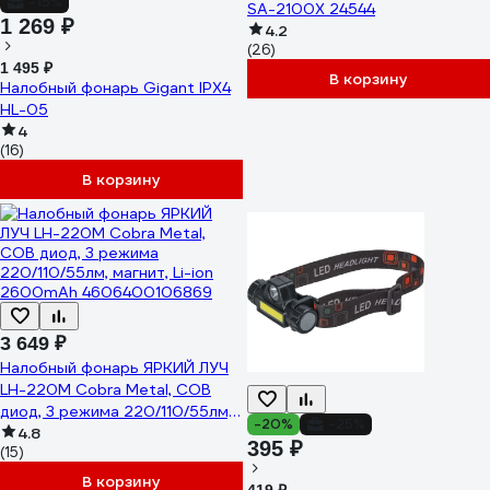
-15%
SA-2100X 24544
1 269 ₽
4.2
(26)
1 495 ₽
В корзину
Налобный фонарь Gigant IPX4
HL-05
4
(16)
В корзину
3 649 ₽
Налобный фонарь ЯРКИЙ ЛУЧ
LH-220М Cobra Мetal, COB
диод, 3 режима 220/110/55лм,
-20%
-25%
магнит, Li-ion 2600mAh
4.8
395 ₽
(15)
4606400106869
В корзину