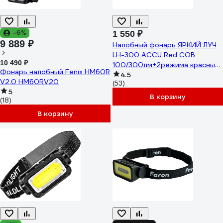
-6%
1 550 ₽
9 889 ₽
Налобный фонарь ЯРКИЙ ЛУЧ
LH-300 ACCU Red COB
10 490 ₽
100/300лм+2режима красный
Фонарь налобный Fenix HM60R
диод, сенсор включения, Li-Ion
4.5
V2.0 HM60RV20
(53)
1200mA 4606400106364
5
В корзину
(18)
В корзину