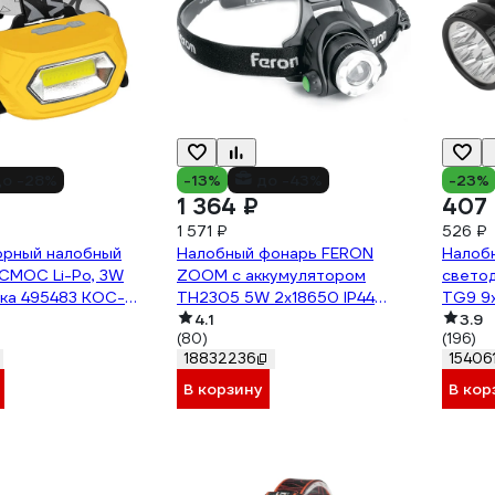
о -28%
-13%
до -43%
-23%
1 364 ₽
407
1 571 ₽
526 ₽
орный налобный
Налобный фонарь FERON
Налоб
СМОС Li-Po, 3W
ZOOM с аккумулятором
свето
дка 495483 KOC-
TH2305 5W 2x18650 IP44
TG9 9
OB
пластик-алюминий 41709
4.1
режим
3.9
(80)
(196)
18832236
15406
В корзину
В кор