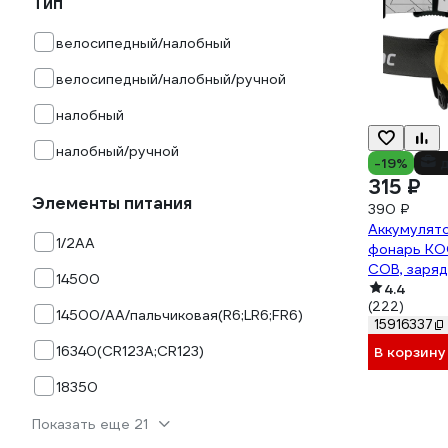
Тип
велосипедный/налобный
велосипедный/налобный/ручной
налобный
налобный/ручной
-19%
д
315 ₽
Элементы питания
390 ₽
Аккумулят
1/2AA
фонарь КО
COB, заря
14500
LiPoH3WC
4.4
(222)
14500/AA/пальчиковая(R6;LR6;FR6)
15916337
16340(CR123A;CR123)
В корзину
18350
Показать еще 21