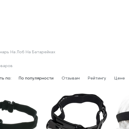
нарь На Лоб На Батарейках
оваров
ь по:
По популярности
Отзывам
Рейтингу
Цене