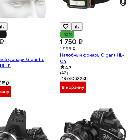
2%
-12%
 ₽
1 750 ₽
1 996 ₽
Налобный фонарь Gigant HL-
ый фонарь Gigant с
04
HL-11
4.7
(42)
19740622
915
В корзину
зину