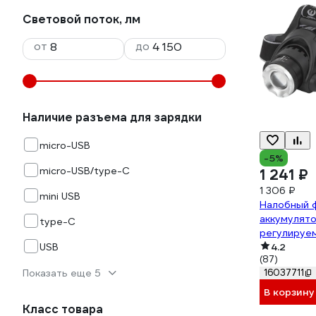
Световой поток, лм
от
до
Наличие разъема для зарядки
micro-USB
-5%
micro-USB/type-C
1 241 ₽
1 306 ₽
mini USB
Налобный 
аккумулято
type-C
регулируем
USB
CREE Б003
4.2
(87)
16037711
Показать еще 5
В корзину
Класс товара