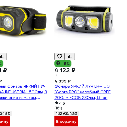
%
-5%
3 ₽
4 122 ₽
₽
4 339 ₽
ный фонарь ЯРКИЙ ЛУЧ
Фонарь ЯРКИЙ ЛУЧ LH-400
A INDUSTRIAL 500лм, 3
"Cobra PRO" налобный CREE
ключение взмахом,
200лм +COB 230лм, Li-ion
ние на каску,
2600mAh 4606400106302
4.5
(161)
улятор 2000mAh
348
16293543
00106784
зину
В корзину