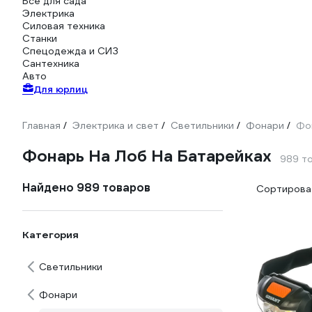
Всё для сада
Электрика
Силовая техника
Станки
Спецодежда и СИЗ
Сантехника
Авто
Для юрлиц
Главная
Электрика и свет
Светильники
Фонари
Фо
/
/
/
/
Фонарь На Лоб На Батарейках
989 т
Найдено 989 товаров
Сортироват
Категория
Светильники
Фонари