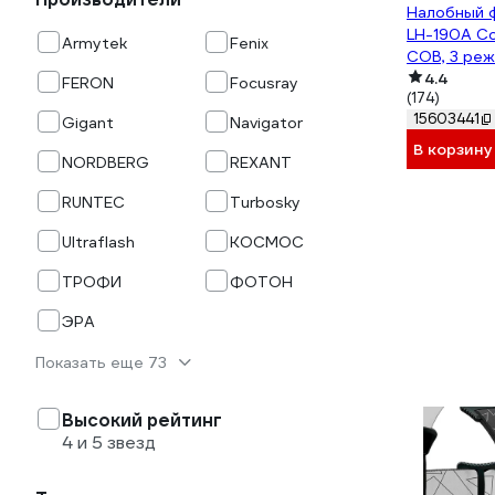
Налобный 
LH-190A Co
Armytek
Fenix
COB, 3 реж:
2200mAh 
4.4
FERON
Focusray
(174)
15603441
Gigant
Navigator
В корзину
NORDBERG
REXANT
RUNTEC
Turbosky
Ultraflash
КОСМОС
ТРОФИ
ФОТОН
ЭРА
Показать еще 73
Высокий рейтинг
4 и 5 звезд