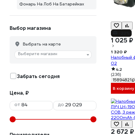
Фонарь На Лоб На Батарейках
Выбор магазина
-22%
1 025 ₽
Выбрать на карте
1 320 ₽
Выберите магазин
Налобный ф
02
4.2
(236)
Забрать сегодня
15894821
В корзину
Цена, ₽
от
до
2 672 ₽
Производители