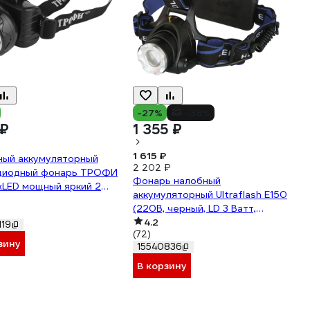
-27%
-38%
 ₽
1 355 ₽
1 615 ₽
ный аккумуляторный
2 202 ₽
диодный фонарь ТРОФИ
Фонарь налобный
xLED мощный яркий 2
аккумуляторный Ultraflash E150
а C0045557
(220В, черный, LD 3 Ватт,
фокус, 2 ак 3 реж, пласт, бокс)
4.2
119
(72)
12188
зину
15540836
В корзину