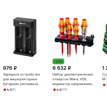
-22%
976 ₽
6 632 ₽
1 
Зарядное устройство
Набор диэлектрических
Су
для аккумуляторных
отверток Wera, VDE,
RF
батареек (литиевых)
индикатор напряжения,
ION2 (0.5/1A, 2 слота,
подставка, 7 предметов,
4.5
(6)
4.9
(39)
10440/18650/26650), USB
WE-006147
TDM ELECTRIC SQ1702-
0113