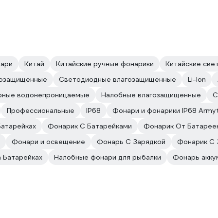
нари
Китай
Китайские ручные фонарики
Китайские све
гозащищенные
Светодиодные влагозащищенные
Li-Ion
рные водонепроницаемые
Налобные влагозащищенные
С
Профессиональные
IP68
Фонари и фонарики IP68 Army
Батарейках
Фонарик С Батарейками
Фонарик От Батарее
Фонари и освещение
Фонарь С Зарядкой
Фонарик С 
 Батарейках
Налобные фонари для рыбалки
Фонарь акку