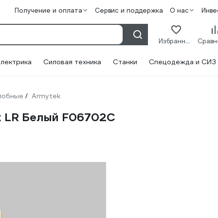
Получение и оплата
Сервис и поддержка
О нас
Инве
Избранное
лектрика
Силовая техника
Станки
Спецодежда и СИЗ
лобные
Armytek
/
x LR Белый F06702C