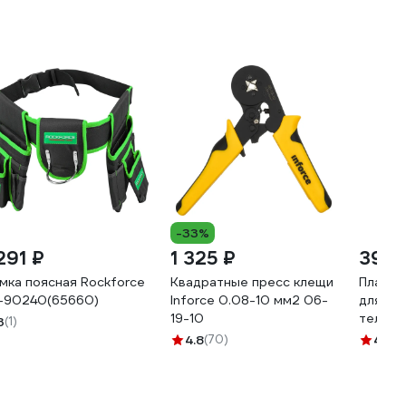
-33%
291 ₽
1 325 ₽
390 
мка поясная Rockforce
Квадратные пресс клещи
Плаваю
-90240(65660)
Inforce 0.08-10 мм2 06-
для мо
19-10
телефо
3
(1)
107х18
4.8
(70)
4.6
(5
277