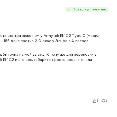
Товар куплен у нас
сть центра ниже чем у Armytek Elf C2 Type C (мерил
- 185 люкс против 210 люкс у Эльфа с 4 метров
збыточна на мой взгляд. К тому же для переноски в
 Elf C2 и его вес, габариты просто идеальны для
1
1