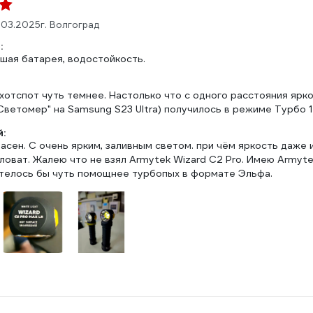
.03.2025
г. Волгоград
:
шая батарея, водостойкость.
отспот чуть темнее. Настолько что с одного расстояния ярко
ветомер" на Samsung S23 Ultra) получилось в режиме Турбо 1 
:
сен. С очень ярким, заливным светом. при чём яркость даже и
оват. Жалею что не взял Armytek Wizard C2 Pro. Имею Armytek
отелось бы чуть помощнее турбопых в формате Эльфа.