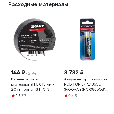
Расходные материалы
144 ₽
3 732 ₽
7.2 ₽/м
Изолента Gigant
Аккумулятор с защитой
professional ПВХ 19 мм х
ROBITON 3.4/Li18650
20 м, черная GT-0-3
3400мАч (NCR18650B)
BL1 13485
4.7
(128)
4
(23)