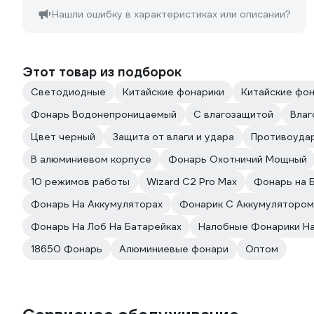
Нашли ошибку в характеристиках или описании?
Этот товар из подборок
Светодиодные
Китайские фонарики
Китайские фо
Фонарь Водонепроницаемый
С влагозащитой
Вла
Цвет черный
Защита от влаги и удара
Противоуда
В алюминиевом корпусе
Фонарь Охотничий Мощный
10 режимов работы
Wizard C2 Pro Max
Фонарь на 
Фонарь На Аккумуляторах
Фонарик С Аккумулятором
Фонарь На Лоб На Батарейках
Налобные Фонарики На
18650 Фонарь
Алюминиевые фонари
Оптом