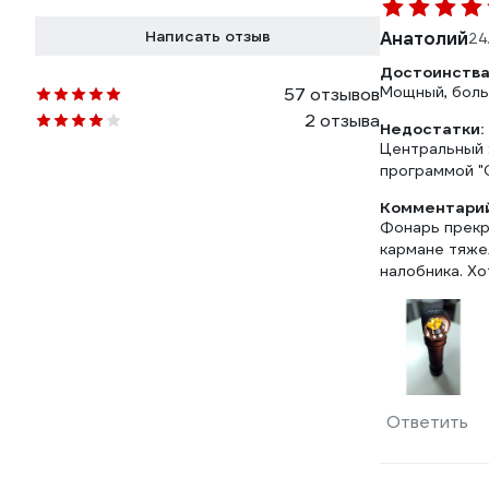
Написать отзыв
Анатолий
24
Достоинства
Мощный, боль
57 отзывов
2 отзыва
Недостатки:
Центральный х
программой "С
Комментарий
Фонарь прекра
кармане тяжел
налобника. Х
Ответить