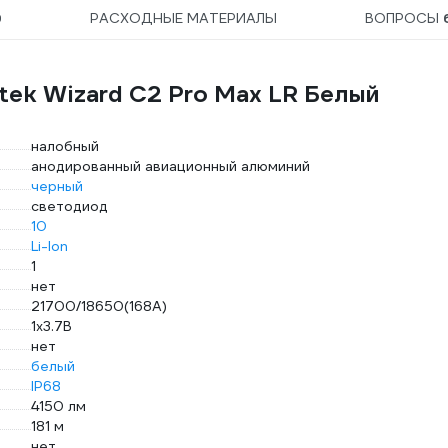
9
РАСХОДНЫЕ МАТЕРИАЛЫ
ВОПРОСЫ
tek Wizard C2 Pro Max LR Белый
налобный
анодированный авиационный алюминий
черный
светодиод
10
Li-Ion
1
нет
21700/18650(168A)
1х3.7В
нет
белый
IP68
4150 лм
181 м
нет