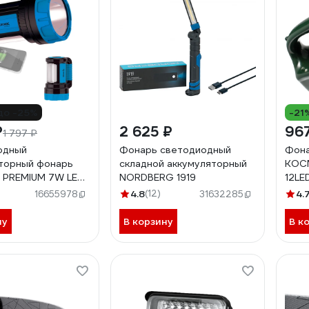
до -25%
-21
₽
2 625 ₽
96
1 797 ₽
одный
Фонарь светодиодный
Фон
торный фонарь
складной аккумуляторный
КОСМ
PREMIUM 7W LED,
NORDBERG 1919
12LE
220V/12V,
KOC
4.8
(12)
4.
16655978
31632285
U9107WUSB
ну
В корзину
В к