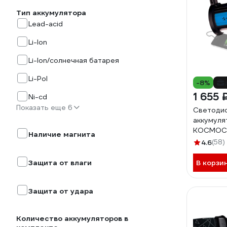
Тип аккумулятора
Lead-acid
Li-Ion
Li-Ion/солнечная батарея
Li-Pol
-8%
1 655 
Ni-cd
Показать еще 6
Светоди
аккумуля
КОСМОС 
Наличие магнита
зарядка 
4.6
(58)
KOSACC
Защита от влаги
В корзи
Защита от удара
Количество аккумуляторов в