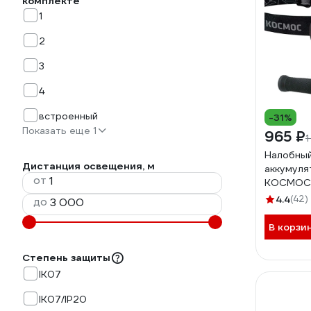
комплекте
1
2
3
4
встроенный
-31%
Показать еще 1
965 ₽
1
Налобны
Дистанция освещения, м
аккумуля
от
КОСМОС 
съемный 
4.4
(42)
до
1200mAh,
шнур KOS
В корзи
Степень защиты
IK07
IK07/IP20