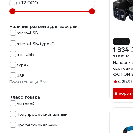
до
Наличие разъема для зарядки
micro-USB
-3%
micro-USB/type-C
1 834 
mini USB
1 895 ₽
Налобный
type-C
светоди
ФОТОН S
USB
4.2
(26)
Показать еще 6
В корзи
Класс товара
Бытовой
Полупрофессиональный
Профессиональный