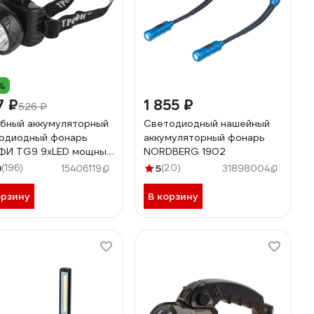
%
7 ₽
1 855 ₽
526 ₽
бный аккумуляторный
Светодиодный нашейный
одиодный фонарь
аккумуляторный фонарь
ФИ TG9 9xLED мощный
NORDBERG 1902
й 2 режима C0045557
9
(196)
5
(20)
15406119
31898004
орзину
В корзину