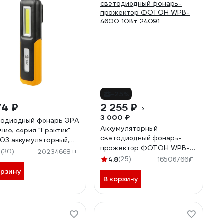
-25%
74 ₽
2 255 ₽
3 000 ₽
одиодный фонарь ЭРА
Аккумуляторный
чие, серия "Практик"
светодиодный фонарь-
03 аккумуляторный,
прожектор ФОТОН WPB-
ок, магнит Б0052313
2
(30)
20234668
4600 10Вт 24091
4.8
(25)
16506766
орзину
В корзину