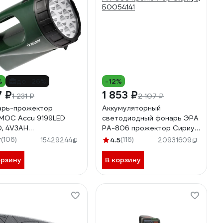
%
до -26%
-12%
7 ₽
1 853 ₽
1 231 ₽
2 107 ₽
арь-прожектор
Аккумуляторный
ОС Accu 9199LED
светодиодный фонарь ЭРА
D, 4V3AH
PA-806 прожектор Сириус,
Accu9199LED
Б0054141
7
(106)
4.5
(116)
15429244
20931609
орзину
В корзину