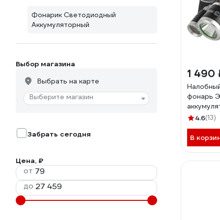
Фонарик Светодиодный
Аккумуляторный
Выбор магазина
1 490 
Выбрать на карте
Налобны
фонарь 
Выберите магазин
аккумуля
алюминие
4.6
(13)
трехламп
Забрать сегодня
Headlamp
В корзи
Цена, ₽
от
до