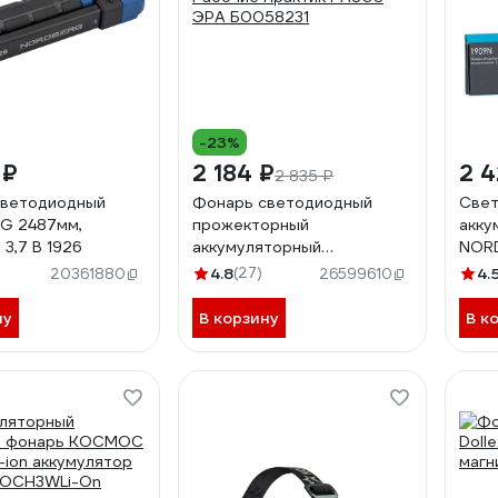
-23%
 ₽
2 184 ₽
2 4
2 835 ₽
светодиодный
Фонарь светодиодный
Свет
G 2487мм,
прожекторный
акку
 3,7 В 1926
аккумуляторный
NOR
многофункциональный
4.8
(27)
4.
20361880
26599610
Рабочие Практик PA808
ЭРА Б0058231
ну
В корзину
В к