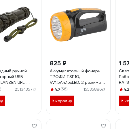
825 ₽
1 5
одный ручной
Аккумуляторный фонарь
Свет
торный USB
ТРОФИ TSP10,
Рабо
LANZEN UFL-
4V1.5Ah,15хLED, 2 режима,
RA-8
0P50
Б0016537
крюч
)
4.7
(56)
4.
25134357
15535886
8346
ну
В корзину
В к