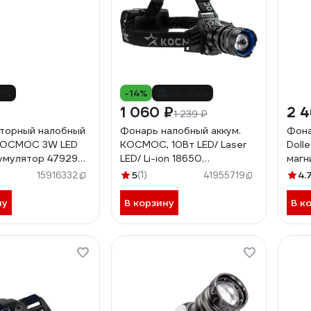
0%
-14%
до -24%
1 060 ₽
2 4
1 239 ₽
торный налобный
Фонарь налобный аккум.
Фона
КОСМОС 3W LED
КОСМОС, 10Вт LED/ Laser
Doll
ккумулятор 479295
LED/ Li-ion 18650
магн
i-On
3x1200mAh/ алюм./ USB
)
5
(1)
4.
15916332
41955719
Type-C, KOC854Lit
ну
В корзину
В к