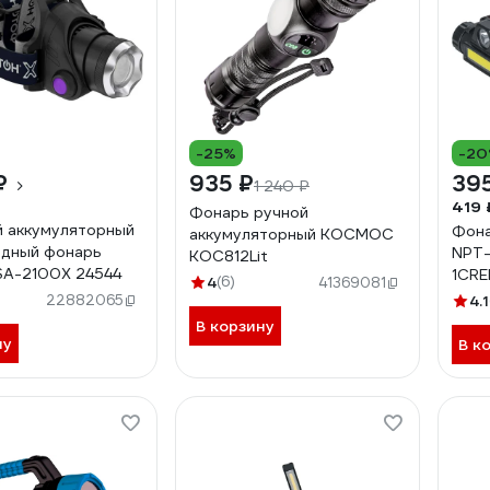
-25%
-2
₽
935 ₽
39
1 240 ₽
419 
Фонарь ручной
 аккумуляторный
Фона
аккумуляторный КОСМОС
одный фонарь
NPT
KOC812Lit
A-2100X 24544
1CRE
4
(6)
41369081
Li-io
22882065
4.1
В корзину
ну
В к