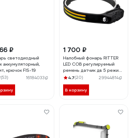
66 ₽
1 700 ₽
рь светодиодный
Налобный фонарь RITTER
ex аккумуляторный,
LED COB регулируемый
ит, крючок FIS-19
ремень датчик дв 5 режима
7Вт+3Вт 1200 мАч 600Лм
7
(53)
4.7
(20)
16184033
29944814
IP44 56205 8
орзину
В корзину