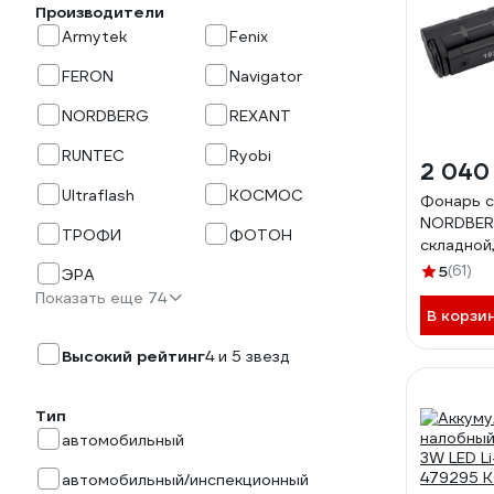
Производители
Armytek
Fenix
FERON
Navigator
NORDBERG
REXANT
RUNTEC
Ryobi
2 040
Ultraflash
КОСМОС
Фонарь 
NORDBER
ТРОФИ
ФОТОН
складной,
5
(61)
ЭРА
Показать еще 74
В корзи
Высокий рейтинг
4 и 5 звезд
Тип
автомобильный
автомобильный/инспекционный