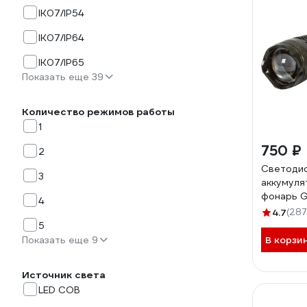
IK07/IP54
IK07/IP64
IK07/IP65
Показать еще 39
Количество режимов работы
1
750 ₽
2
Светоди
3
аккумуля
фонарь G
4
1700-X8
4.7
(287
КА-0000
5
Показать еще 9
В корзи
Источник света
LED COB