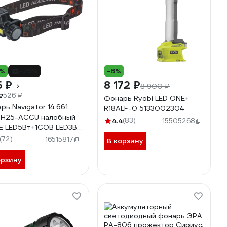
0%
-25%
-8%
5 ₽
8 172 ₽
8 900 ₽
₽
526 ₽
Фонарь Ryobi LED ONE+
рь Navigator 14 661
R18ALF-0 5133002304
-H25-ACCU налобный
4.4
(83)
15505268
E LED5Вт+1COB LED3Вт,
n 1,2Ач 14661
(72)
16515817
В корзину
орзину