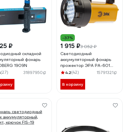
-37%
25 ₽
1 915 ₽
3 052 ₽
одиодный складной
Светодиодный
муляторный фонарь
аккумуляторный фонарь
DBERG 1909N
прожектор ЭРА PA-601
АЛЬФА ручной мощный
5
(27)
4.2
(42)
31897950
15791321
яркий Б0031036
орзину
В корзину