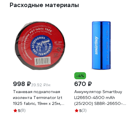
Расходные материалы
-4%
998 ₽
670 ₽
39.92 ₽/м
Тканевая подкапотная
Аккумулятор Smartbuy
изолента Terminator Izt
LI26650-4500 mAh
1925 fabric, 19мм х 25м,
(25/200) SBBR-26650-
толщина 0,25мм
1S4500
5
(8)
5
(3)
2000832