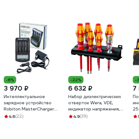
-8%
-22%
-
3 970 ₽
6 632 ₽
7
Интеллектуальное
Набор диэлектрических
По
зарядное устройство
отверток Wera, VDE,
ин
Robiton MasterCharger
индикатор напряжения,
25
Pro LCD 13613
подставка, 7 предметов,
4.6
(22)
4.9
(39)
WE-006147