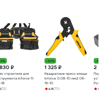
33%
-33%
-6%
 830 ₽
1 325 ₽
2 27
яс строителя для
Квадратные пресс клещи
Портат
струмента Inforce 11-
Inforce 0.08-10 мм2 06-
устрой
-18
19-10
Power
PD20W 
5
(12)
4.8
(70)
4.4
(5
30C-S1
серый 