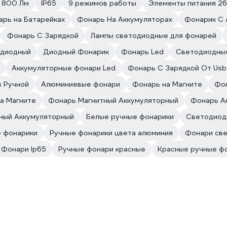
800 Лм
IP65
9 режимов работы
Элементы питания 2
рь на Батарейках
Фонарь На Аккумуляторах
Фонарик С 
Фонарь С Зарядкой
Лампы светодиодные для фонарей
одиодный
Диодный Фонарик
Фонарь Led
Светодиодные
Аккумуляторные фонари Led
Фонарь С Зарядкой От Usb
х Ручной
Алюминиевые фонари
Фонарь на Магните
Фон
а Магните
Фонарь Магнитный Аккумуляторный
Фонарь А
ный Аккумуляторный
Белые ручные фонарики
Светодиод
 фонарики
Ручные фонарики цвета алюминия
Фонари све
Фонари Ip65
Ручные фонари красные
Красные ручные ф