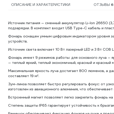
ОПИСАНИЕ И ХАРАКТЕРИСТИКИ
ОТЗЫВЫ
6
Источник питания — сменный аккумулятор Li-Ion 26650 (3
подзарядки. В комплект входит USB Type-C кабель и пла
Фонарь оснащен умным цифровым индикатором уровня зар
устройств.
Источник света включает 10 Вт лазерный LED и 3 Вт COB 
Фонарь имеет 9 режимов работы: для основного луча — яр
— теплый яркий, теплый экономичный, красный и красный 
Максимальная яркость луча достигает 800 люменов, а д
составляет 19 м².
Зум-линза позволяет быстро регулировать фокус: от узк
изготовлен из авиационного алюминия, что обеспечивает 
Встроенный магнит позволяет легко закрепить фонарь на
Степень защиты IP65 гарантирует устойчивость к брызгам
Ремешок обеспечивает фиксацию фонаря на руке и предо