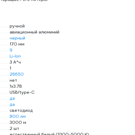
ручной
авиационный алюминий
черный
170 мм
9
Li-Ion
3 А*ч
1
26650
нет
1х3.7В
USB/type-C
да
да
светодиод
800 лм
3000 м
2 шт
естественный белый (3300-5000 К)