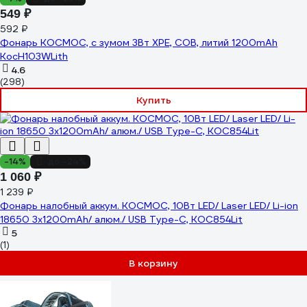
549 ₽
592 ₽
Фонарь КОСМОС, с зумом 3Вт ХРЕ, СОВ, литий 1200mAh
KocH103WLith
4.6
(298)
Купить
-14%
до -24%
1 060 ₽
1 239 ₽
Фонарь налобный аккум. КОСМОС, 10Вт LED/ Laser LED/ Li-ion
18650 3x1200mAh/ алюм./ USB Type-C, KOC854Lit
5
(1)
В корзину