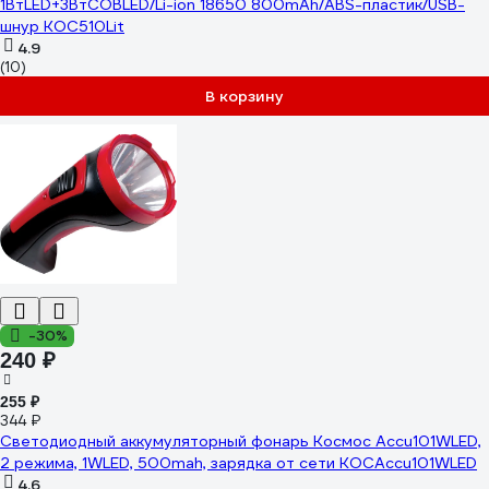
1ВтLED+3ВтCOBLED/Li-ion 18650 800mAh/ABS-пластик/USB-
шнур KOC510Lit
4.9
(10)
В корзину
-30%
240 ₽
255 ₽
344 ₽
Светодиодный аккумуляторный фонарь Космос Accu101WLED,
2 режима, 1WLED, 500mah, зарядка от сети KOCAccu101WLED
4.6