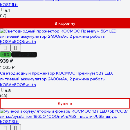
KOS111Lit
4.1
(17)
В корзину
-9%
до -24%
939 ₽
1 035 ₽
Светодиодный прожектор КОСМОС Премиум 5Вт LED,
литиевый аккумулятор 2400мАч, 2 режима работы
KOSAc8005wLith
4.8
(44)
Купить