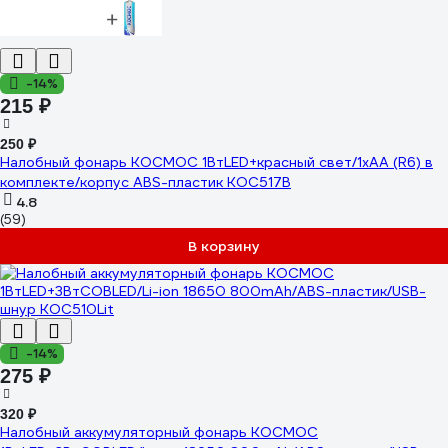
-14%
215 ₽
250 ₽
Налобный фонарь КОСМОС 1ВтLED+красный свет/1xAA (R6) в
комплекте/корпус ABS-пластик KOC517B
4.8
(59)
В корзину
-14%
275 ₽
320 ₽
Налобный аккумуляторный фонарь КОСМОС