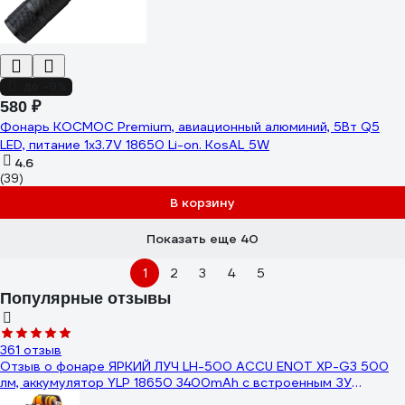
до -9%
580 ₽
Фонарь КОСМОС Premium, авиационный алюминий, 5Вт Q5
LED, питание 1х3.7V 18650 Li-on. KosAL_5W
4.6
(39)
В корзину
Показать еще 40
1
2
3
4
5
Популярные отзывы
361 отзыв
Отзыв о фонаре ЯРКИЙ ЛУЧ LH-500 ACCU ENOT XP-G3 500
лм, аккумулятор YLP 18650 3400mAh с встроенным ЗУ
4606400105916