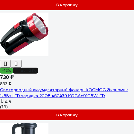
В корзину
-12%
до -21%
730 ₽
833 ₽
Светодиодный аккумуляторный фонарь КОСМОС Экономик
1х5Вт LED зарядка 220В 452439 KOCAc9105WLED
4.8
(79)
В корзину