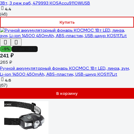
3Вт, 3 реж раб, 479993 KOSAccu9110WUSB
4.4
(46)
Купить
-9%
до -25%
241 ₽
265 ₽
Ручной аккумуляторный фонарь КОСМОС 1Вт LED, линза, зум,
Li-ion 14500 450mAh, ABS-пластик, USB-шнур KOS117Lit
4.6
(67)
В корзину