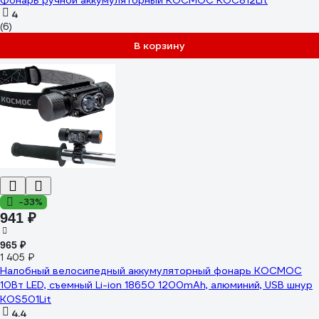
Фонарь ручной аккумуляторный КОСМОС KOC812Lit
4
(6)
В корзину
-33%
941 ₽
965 ₽
1 405 ₽
Налобный велосипедный аккумуляторный фонарь КОСМОС
10Вт LED, съемный Li-ion 18650 1200mAh, алюминий, USB шнур
KOS501Lit
4.4