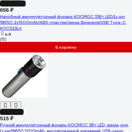
до -25%
656 ₽
Налобный аккумуляторный фонарь КОСМОС 15Вт LED/Li-ion
18650 2х1500mAh/ABS-пластик/линза Френеля/USB Type-C
KOC533Lit
4.9
(15)
В корзину
до -9%
515 ₽
Ручной аккумуляторный фонарь КОСМОС 3Вт LED, линза, зум,
Li-ion18650 1200mAh, анодированный алюминий, USB-шнур