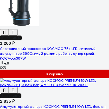
до -30%
1 260 ₽
Светодиодный прожектор КОСМОС 7Вт LED, литиевый
аккумулятор 3600мАч, 2 режима работы, супер яркий,
KOCAccu367W
4.8
(53)
В корзину
до -26%
2 835 ₽
Аккумуляторный фонарь КОСМОС PREMIUM 10W LED, бок.пан.