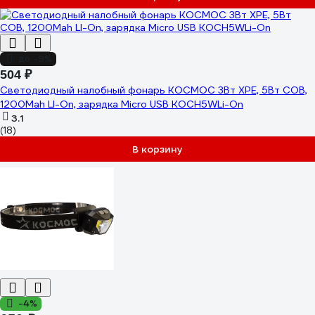
до -9%
504 ₽
Светодиодный налобный фонарь КОСМОС 3Вт XPE, 5Вт COB,
1200Mah LI-On, зарядка Micro USB KOCH5WLi-On
3.1
(18)
В корзину
-4%