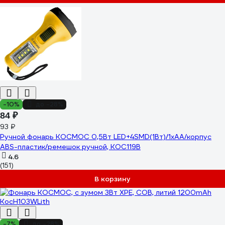
-10%
до -28%
84 ₽
93 ₽
Ручной фонарь КОСМОС 0,5Вт LED+4SMD(1Вт)/1xAA/корпус
ABS-пластик/ремешок ручной, KOC119B
4.6
(151)
В корзину
-7%
до -28%