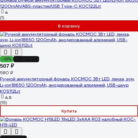
Фонарь ручной аккумуляторный КОСМОС 5Вт LED/Li-ion 18650
1200mAh/ABS-пластик/USB Type-C KOC122Lit
4
(1)
В корзину
-13%
до -21%
507 ₽
580 ₽
Ручной аккумуляторный фонарь КОСМОС 3Вт LED, линза, зум,
Li-ion18650 1200mAh, анодированный алюминий, USB-шнур
KOS112Lit
4.5
(19)
Купить