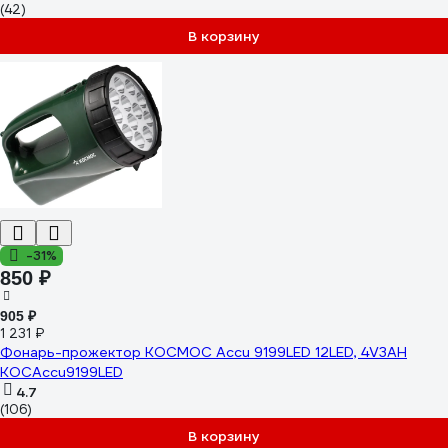
(42)
В корзину
-31%
850 ₽
905 ₽
1 231 ₽
Фонарь-прожектор КОСМОС Accu 9199LED 12LED, 4V3AH
KOCAccu9199LED
4.7
(106)
В корзину