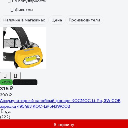
По популярности
Фильтры
Наличие в магазинах
Цена
Производители
-19%
до -28%
315 ₽
390 ₽
Аккумуляторный налобный фонарь КОСМОС Li-Po, 3W COB,
зарядка 495483 KOC-LiPoH3WCOB
4.4
(222)
В корзину