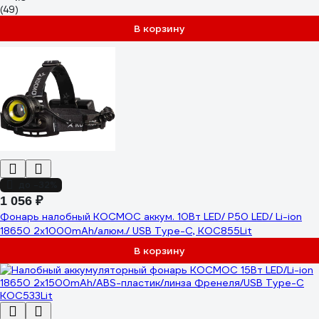
(49)
В корзину
до -32%
1 056 ₽
Фонарь налобный КОСМОС аккум. 10Вт LED/ P50 LED/ Li-ion
18650 2x1000mAh/алюм./ USB Type-C, KOC855Lit
В корзину