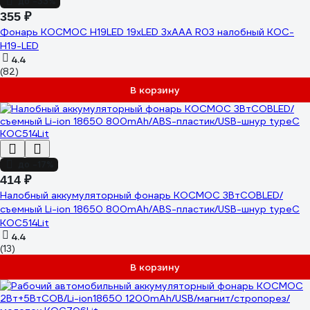
до -33%
355 ₽
Фонарь КОСМОС H19LED 19хLED 3хAAA R03 налобный KOC-
H19-LED
4.4
(82)
В корзину
до -17%
414 ₽
Налобный аккумуляторный фонарь КОСМОС 3ВтCOBLED/
съемный Li-ion 18650 800mAh/ABS-пластик/USB-шнур typeC
KOC514Lit
4.4
(13)
В корзину