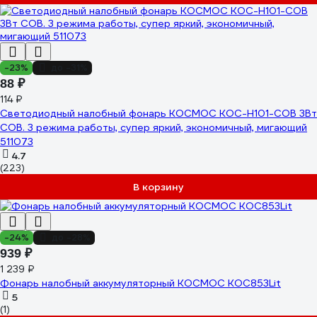
-23%
до -31%
88 ₽
114 ₽
Светодиодный налобный фонарь КОСМОС KOC-H101-COB 3Вт
СОВ. 3 режима работы, супер яркий, экономичный, мигающий
511073
4.7
(223)
В корзину
-24%
до -28%
939 ₽
1 239 ₽
Фонарь налобный аккумуляторный КОСМОС KOC853Lit
5
(1)