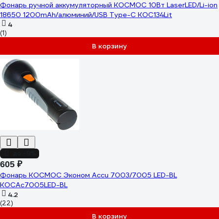
Фонарь ручной аккумуляторный КОСМОС 10Вт LaserLED/Li-ion
18650 1200mAh/алюминий/USB Type-C KOC134Lit
4
(1)
В корзину
до -9%
605 ₽
Фонарь КОСМОС Эконом Accu 7003/7005 LED-BL
KOCAc7005LED-BL
4.2
(22)
В корзину