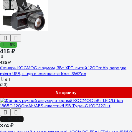
-5%
415 ₽
435 ₽
Фонарь КОСМОС с зумом, 3Вт ХРЕ, литий 1200mAh, зарядка
micro USB, шнур в комплекте KocH3WZoo
4.1
(23)
В корзину
до -9%
374 ₽