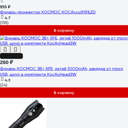
955 ₽
Фонарь-прожектор КОСМОС KOCAccu9191LED
4.7
(136)
В корзину
до -6%
260 ₽
Фонарь КОСМОС 3Вт ХРЕ, литий 1000mAh, зарядка от micro
USB, шнур в комплекте KocAcHead3W
4.3
(24)
В корзину