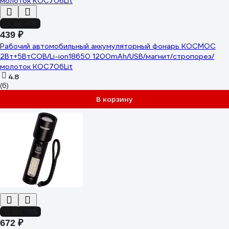
до -7%
439 ₽
Рабочий автомобильный аккумуляторный фонарь КОСМОС
2Вт+5ВтCOB/Li-ion18650 1200mAh/USB/магнит/стропорез/
молоток KOC706Lit
4.8
(6)
В корзину
до -9%
672 ₽