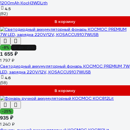
1200mAh KocH3WDLith
4.5
(82)
В корзину
-8%
до -25%
1 655 ₽
1 797 ₽
Светодиодный аккумуляторный фонарь КОСМОС PREMIUM 7W
LED, зарядка 220V/12V, KOSACCU9107WUSB
4.6
(58)
В корзину
-25%
935 ₽
1 240 ₽