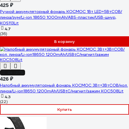
425 ₽
Ручной аккумуляторный фонарь КОСМОС 1Вт LED+5ВтCOB/
линза/зум/Li-ion 18650 1000mAh/ABS-пластик/USB-шнур,
KOS113Lit
4.7
(36)
В корзину
до -27%
426 ₽
Налобный аккумуляторный фонарь КОСМОС 3Вт+3ВтCOB/кол.
линза/Li-ion18650 1200mAh/USBtC/магнит/зажим KOC508Lit
4.3
(22)
Купить