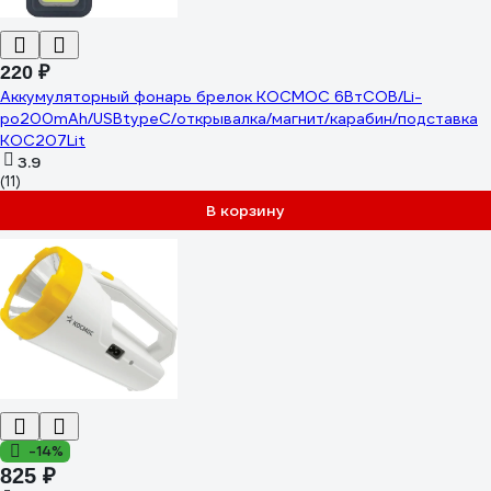
220 ₽
Аккумуляторный фонарь брелок КОСМОС 6ВтCOB/Li-
po200mAh/USBtypeC/открывалка/магнит/карабин/подставка
KOC207Lit
3.9
(11)
В корзину
-14%
825 ₽