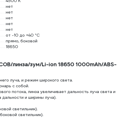
4500 К
нет
нет
нет
нет
нет
от -10 до +40 °С
прямо, боковой
18650
OB/линза/зум/Li-ion 18650 1000mAh/ABS-
его луча, и режим широкого света.
онарь с собой.
ового потока, линза увеличивает дальность луча света и
 дальности и ширины луча).
оковой светильник).
 боковой светильник).