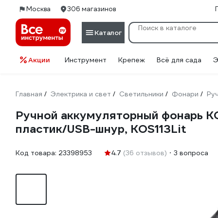
Москва
306 магазинов
Каталог
Акции
Инструмент
Крепеж
Всё для сада
Э
Главная
Электрика и свет
Светильники
Фонари
Ру
/
/
/
/
Ручной аккумуляторный фонарь К
пластик/USB-шнур, KOS113Lit
Код товара:
23398953
4.7
(36 отзывов)
3 вопроса