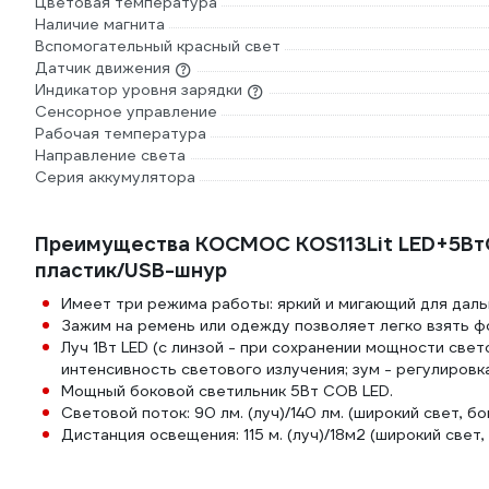
Цветовая температура
Наличие магнита
Вспомогательный красный свет
Датчик движения
Индикатор уровня зарядки
Сенсорное управление
Рабочая температура
Направление света
Серия аккумулятора
Преимущества КОСМОС KOS113Lit LED+5ВтC
пластик/USB-шнур
Имеет три режима работы: яркий и мигающий для дальн
Зажим на ремень или одежду позволяет легко взять ф
Луч 1Вт LED (с линзой - при сохранении мощности свет
интенсивность светового излучения; зум - регулировка
Мощный боковой светильник 5Вт COB LED.
Световой поток: 90 лм. (луч)/140 лм. (широкий свет, б
Дистанция освещения: 115 м. (луч)/18м2 (широкий свет,