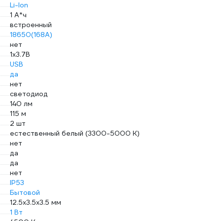
Li-Ion
1 А*ч
встроенный
18650(168A)
нет
1х3.7В
USB
да
нет
светодиод
140 лм
115 м
2 шт
естественный белый (3300-5000 К)
нет
да
да
нет
IP53
Бытовой
12.5x3.5x3.5 мм
1 Вт