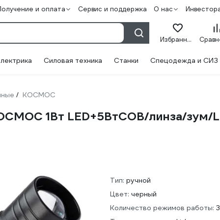
Получение и оплата
Сервис и поддержка
О нас
Инвестор
Избранное
лектрика
Силовая техника
Станки
Спецодежда и СИЗ
чные
КОСМОС
/
ОСМОС 1Вт LED+5ВтCOB/линза/зум/Li
Тип:
ручной
Цвет:
черный
Количество режимов работы:
3