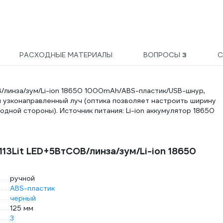
РАСХОДНЫЕ МАТЕРИАЛЫ
ВОПРОСЫ
3
С
линза/зум/Li-ion 18650 1000mAh/ABS-пластик/USB-шнур,
 узконаправленный луч (оптика позволяет настроить ширину
дной стороны). Источник питания: Li-ion аккумулятор 18650
3Lit LED+5ВтCOB/линза/зум/Li-ion 18650
ручной
ABS-пластик
черный
125 мм
3