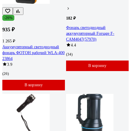
-26%
182 ₽
Фонарь светодиодный
935 ₽
аккумуляторный Forsage F-
CAM4047(57970)
1 265 ₽
4.4
Аккумуляторный светодиодный
фонарь ФОТОН рабочий WLА-400
(34)
23864
3.9
В корзину
(26)
В корзину