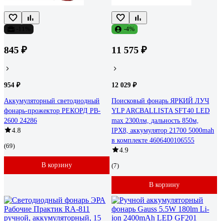
-11%
-4%
845 ₽
11 575 ₽
954 ₽
12 029 ₽
Аккумуляторный светодиодный
Поисковый фонарь ЯРКИЙ ЛУЧ
фонарь-прожектор РЕКОРД PB-
YLP ARCBALLISTA SFT40 LED
2600 24286
max 2300лм, дальность 850м,
4.8
IPX8, аккумулятор 21700 5000mah
в комплекте 4606400106555
(69)
4.9
В корзину
(7)
В корзину