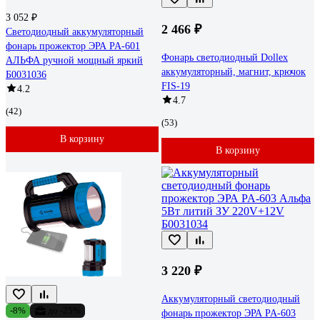
3 052 ₽
2 466 ₽
Светодиодный аккумуляторный
фонарь прожектор ЭРА PA-601
Фонарь светодиодный Dollex
АЛЬФА ручной мощный яркий
аккумуляторный, магнит, крючок
Б0031036
FIS-19
4.2
4.7
(42)
(53)
В корзину
В корзину
3 220 ₽
Аккумуляторный светодиодный
-8%
до -25%
фонарь прожектор ЭРА PA-603