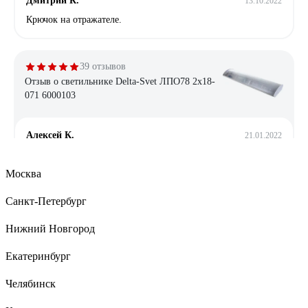
Дмитрий К.
13.10.2022
Крючок на отражателе.
39 отзывов
Отзыв о светильнике Delta-Svet ЛПО78 2х18-
071 6000103
Алексей К.
21.01.2022
Хорошо собран. Нет бестолковых боковых пластмассовых
крышек подпорок для рассеивателя в торцах светильника.
Москва
Такие штуки вечно сохли, трескались и отваливались, а
рассеиватель падал и разбивался. Сейчас такого в этом
Санкт-Петербург
светильнике нет.
Нижний Новгород
Екатеринбург
6 отзывов
Отзыв о светильнике Elektrostandard 2194
Челябинск
MR16, SL/WH зеркальный/белый a036801