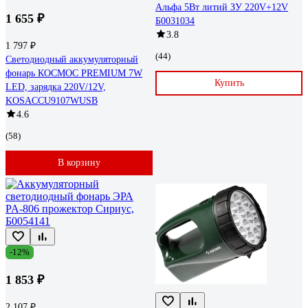
Альфа 5Вт литий ЗУ 220V+12V
1 655 ₽
Б0031034
3.8
1 797 ₽
(44)
Светодиодный аккумуляторный
фонарь КОСМОС PREMIUM 7W
Купить
LED, зарядка 220V/12V,
KOSACCU9107WUSB
4.6
(58)
В корзину
-12%
1 853 ₽
2 107 ₽