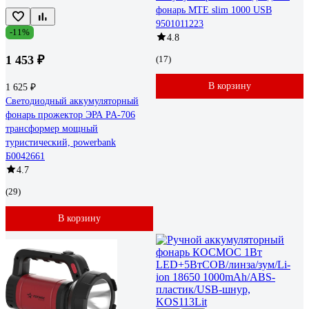
фонарь MTE slim 1000 USB
9501011223
-11%
4.8
1 453 ₽
(17)
В корзину
1 625 ₽
Светодиодный аккумуляторный
фонарь прожектор ЭРА PA-706
трансформер мощный
туристический, powerbank
Б0042661
4.7
(29)
В корзину