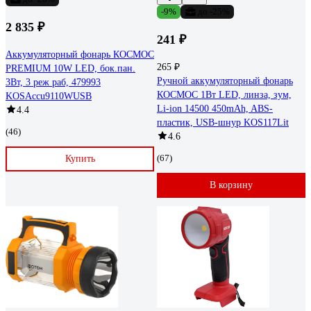
-9%
до -25%
2 835 ₽
241 ₽
Аккумуляторный фонарь КОСМОС
265 ₽
PREMIUM 10W LED, бок.пан.
Ручной аккумуляторный фонарь
3Вт, 3 реж раб, 479993
КОСМОС 1Вт LED, линза, зум,
KOSAccu9110WUSB
Li-ion 14500 450mAh, ABS-
4.4
пластик, USB-шнур KOS117Lit
(46)
4.6
(67)
Купить
В корзину