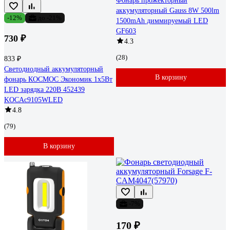
Фонарь прожекторный
аккумуляторный Gauss 8W 500lm
-12%
до -21%
1500mAh диммируемый LED
GF603
730 ₽
4.3
(28)
833 ₽
Светодиодный аккумуляторный
В корзину
фонарь КОСМОС Экономик 1х5Вт
LED зарядка 220В 452439
KOCAc9105WLED
4.8
(79)
В корзину
-7%
170 ₽