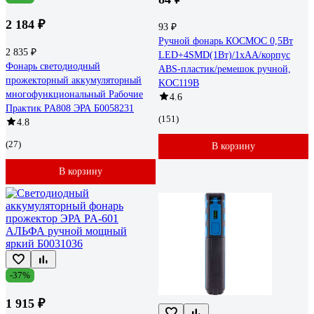
2 184 ₽
93 ₽
Ручной фонарь КОСМОС 0,5Вт
2 835 ₽
LED+4SMD(1Вт)/1xAA/корпус
Фонарь светодиодный
ABS-пластик/ремешок ручной,
прожекторный аккумуляторный
KOC119B
многофункциональный Рабочие
4.6
Практик PA808 ЭРА Б0058231
(151)
4.8
(27)
В корзину
В корзину
-37%
1 915 ₽