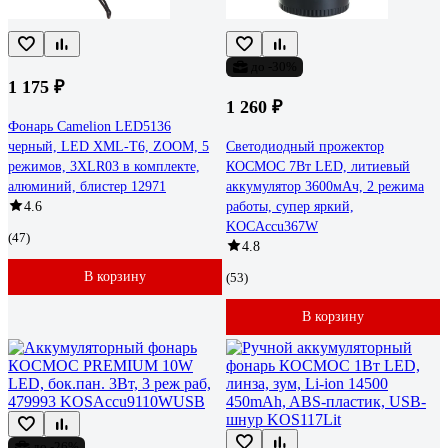
до -30%
1 175 ₽
1 260 ₽
Фонарь Camelion LED5136
черный, LED XML-T6, ZOOM, 5
Светодиодный прожектор
режимов, 3XLR03 в комплекте,
КОСМОС 7Вт LED, литиевый
алюминий, блистер 12971
аккумулятор 3600мАч, 2 режима
4.6
работы, супер яркий,
KOCAccu367W
(47)
4.8
В корзину
(53)
В корзину
до -26%