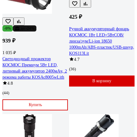
425 ₽
-9%
до -24%
Ручной аккумуляторный фонарь
КОСМОС 1Вт LED+5ВтCOB/
939 ₽
линза/зум/Li-ion 18650
1000mAh/ABS-пластик/USB-шнур,
1 035 ₽
KOS113Lit
Светодиодный прожектор
4.7
КОСМОС Премиум 5Вт LED,
(36)
литиевый аккумулятор 2400мАч, 2
режима работы KOSAc8005wLith
В корзину
4.8
(44)
Купить