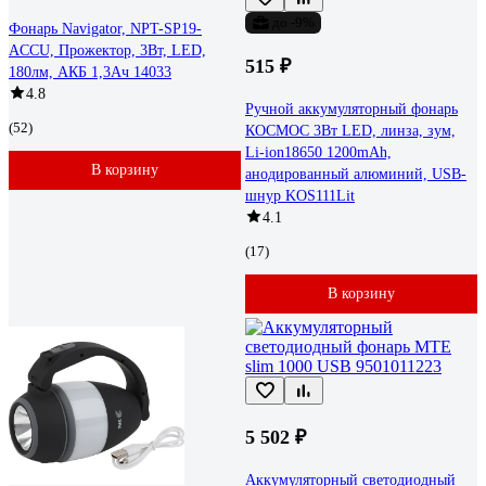
до -9%
Фонарь Navigator, NPT-SP19-
ACCU, Прожектор, 3Вт, LED,
515 ₽
180лм, АКБ 1,3Ач 14033
4.8
Ручной аккумуляторный фонарь
(52)
КОСМОС 3Вт LED, линза, зум,
Li-ion18650 1200mAh,
В корзину
анодированный алюминий, USB-
шнур KOS111Lit
4.1
(17)
В корзину
5 502 ₽
Аккумуляторный светодиодный