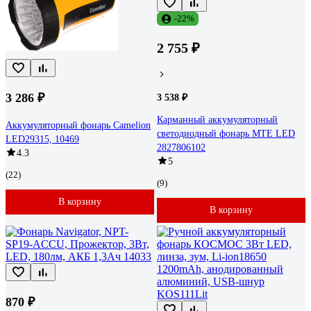
-22%
2 755 ₽
3 286 ₽
3 538 ₽
Карманный аккумуляторный
Аккумуляторный фонарь Camelion
светодиодный фонарь MTE LED
LED29315, 10469
2827806102
4.3
5
(22)
(9)
В корзину
В корзину
870 ₽