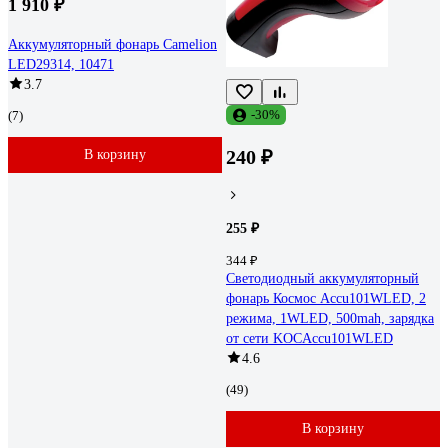
1 910 ₽
Аккумуляторный фонарь Camelion
LED29314, 10471
3.7
-30%
(7)
240 ₽
В корзину
255 ₽
344 ₽
Светодиодный аккумуляторный
фонарь Космос Accu101WLED, 2
режима, 1WLED, 500mah, зарядка
от сети KOCAccu101WLED
4.6
(49)
В корзину