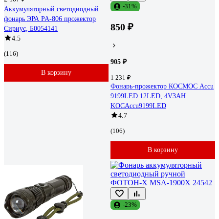
-31%
Аккумуляторный светодиодный
фонарь ЭРА PA-806 прожектор
850 ₽
Сириус, Б0054141
4.5
(116)
905 ₽
В корзину
1 231 ₽
Фонарь-прожектор КОСМОС Accu
9199LED 12LED, 4V3AH
KOCAccu9199LED
4.7
(106)
В корзину
-23%