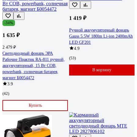
1 419 ₽
-34%
Ручной аккумуляторный фонарь
1 635 ₽
Gauss 5.5W 180lm Li-ion 2400mAh
LED GF201
2 479 ₽
4.9
Светодиодный фонарь ЭРА
(53)
Рабочие Практик RA-811 ручной,
аккумуляторный, 15 Вт COB,
В корзину
powerbank, солнечная батарея,
магнит Б0054472
3.9
(42)
Купить