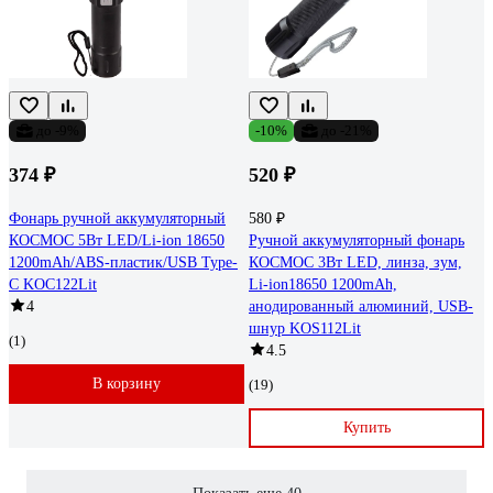
до -9%
-10%
до -21%
374 ₽
520 ₽
Фонарь ручной аккумуляторный
580 ₽
КОСМОС 5Вт LED/Li-ion 18650
Ручной аккумуляторный фонарь
1200mAh/ABS-пластик/USB Type-
КОСМОС 3Вт LED, линза, зум,
C KOC122Lit
Li-ion18650 1200mAh,
4
анодированный алюминий, USB-
шнур KOS112Lit
(1)
4.5
В корзину
(19)
Купить