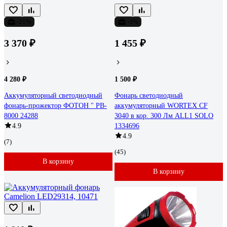
-21%
-3%
3 370 ₽
1 455 ₽
4 280 ₽
1 500 ₽
Аккумуляторный светодиодный
Фонарь светодиодный
фонарь-прожектор ФОТОН " PB-
аккумуляторный WORTEX CF
8000 24288
3040 в кор. 300 Лм ALL1 SOLO
4.9
1334696
4.9
(7)
(45)
В корзину
В корзину