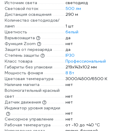
Источник света
светодиод
Световой поток
500 лм
Дистанция освещения
290 м
Количество светодиодов/
ламп
1 шт
Цветность
белый
Взрывозащита
да
Функция Zoom
нет
Защита от перезаряда
да
Степень защиты
IP30
Класс товара
Профессиональный
Габариты без упаковки
219х143х102 мм
Мощность фонаря
8 Вт
Цветовая температура
3000/4500/6500 К
Наличие магнита
нет
Вспомогательный красный
свет
нет
Датчик движения
нет
Индикатор уровня зарядки
нет
Сенсорное управление
нет
Рабочая температура
от -10 до +40 °С
Направление света
прямо, боковой