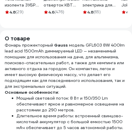
изолента ЗУБР
отверток КВТ
электрика для
Jokar
Авто-Жгут 19 мм х
Профи НИО-09
инструмента с
4.8
(29)
4.6
(476)
4.8
(65)
4.
25 м 1236-2
78620
ремнем DL-P5
250x210x140 мм
(15 карманов,
ткань оксфорд
О товаре
600d, материал
Фонарь прожекторный
Gauss
модель GFL603 8W 400lm
EVA) DELI 111150
lead acid 1500mAh диммируемый LED — незаменимый
помощник для использования на даче, для альпинизма,
поисково-спасательных работ, а также для кемпинга или
активного отдыха за городом. Он компактен, легок и
имеет высокую физическую массу, что делает его
подходящим как для повседневного использования, так и
для экстремальных ситуаций.
Основные особенности:
Мощный световой поток: 8 Вт и 150/350 Lm
обеспечивают яркое и равномерное освещение на
расстоянии до 290 метров.
Длительное время работы: встроенный свинцово-
кислотный аккумулятор с большой емкостью 1500
мАч обеспечивает до 5 часов автономной работы.