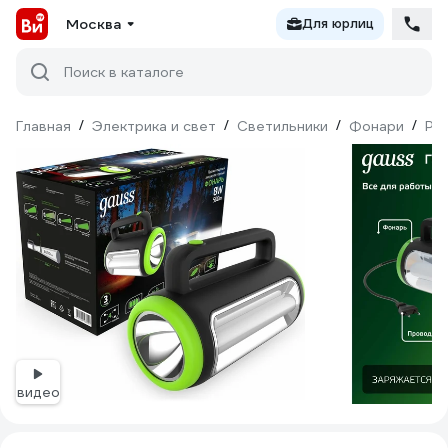
Москва
Для юрлиц
Поиск в каталоге
Главная
/
Электрика и свет
/
Светильники
/
Фонари
/
Ру
видео