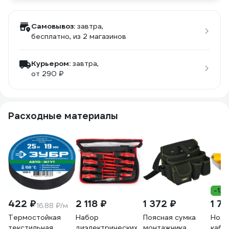
Самовывоз:
завтра,
бесплатно
, из 2 магазинов
Курьером:
завтра,
от 290 ₽
Расходные материалы
-12
422 ₽
2 118 ₽
1 372 ₽
1 71
16.88 ₽/м
Термостойкая
Набор
Поясная сумка
Нож 
текстильная
диэлектрических
монтажника
кабе