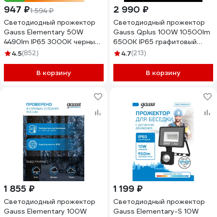
947 ₽
2 990 ₽
1 594 ₽
Светодиодный прожектор
Светодиодный прожектор
Gauss Elementary 50W
Gauss Qplus 100W 10500lm
4490lm IP65 3000К черный
6500K IP65 графитовый
613527150
690511100
4.5
(852)
4.7
(213)
В корзину
В корзину
1 855 ₽
1 199 ₽
Светодиодный прожектор
Светодиодный прожектор
Gauss Elementary 100W
Gauss Elementary-S 10W