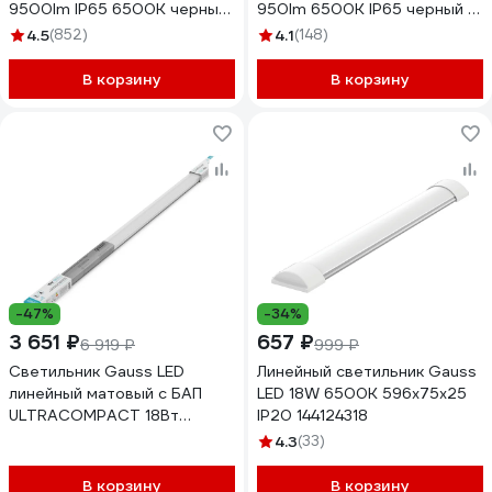
9500lm IP65 6500К черный
950lm 6500К IP65 черный с
613100100
датчиком движения
4.5
(852)
4.1
(148)
628511310
В корзину
В корзину
-47%
-34%
3 651 ₽
657 ₽
6 919 ₽
999 ₽
Светильник Gauss LED
Линейный светильник Gauss
линейный матовый с БАП
LED 18W 6500K 596х75х25
ULTRACOMPACT 18Вт
IP20 144124318
1800lm 4000К IP65
4.3
(33)
1035х39х31.5, 143424218A
В корзину
В корзину