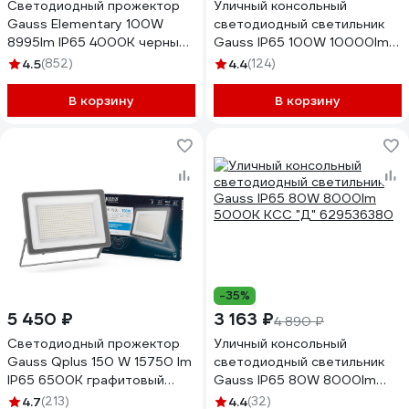
Светодиодный прожектор
Уличный консольный
Gauss Elementary 100W
светодиодный светильник
8995lm IP65 4000К черный
Gauss IP65 100W 10000lm
613100110
4000K КСС "Ш" 629534200
4.5
(852)
4.4
(124)
В корзину
В корзину
-35%
5 450 ₽
3 163 ₽
4 890 ₽
Светодиодный прожектор
Уличный консольный
Gauss Qplus 150 W 15750 lm
светодиодный светильник
IP65 6500K графитовый
Gauss IP65 80W 8000lm
690511150
5000K КСС "Д" 629536380
4.7
(213)
4.4
(32)