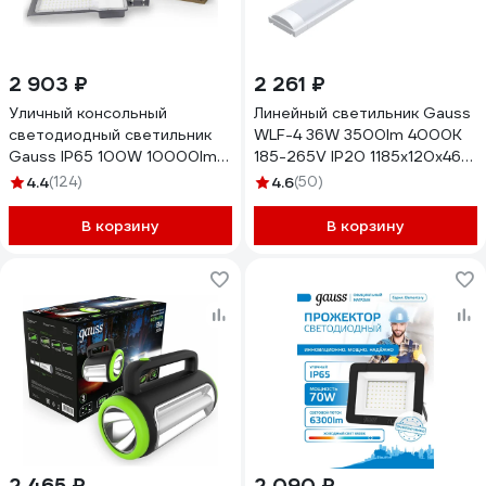
2 903 ₽
2 261 ₽
Уличный консольный
Линейный светильник Gauss
светодиодный светильник
WLF-4 36W 3500lm 4000K
Gauss IP65 100W 10000lm
185-265V IP20 1185х120х46
5000K КСС "Ш" 629534300
LED сталь 844611236
4.4
(124)
4.6
(50)
В корзину
В корзину
2 465 ₽
2 090 ₽