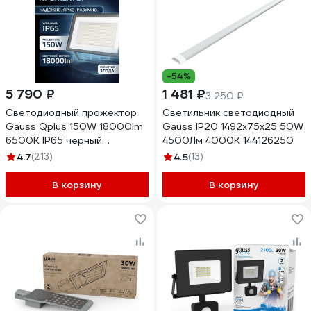
-54%
5 790 ₽
1 481 ₽
3 250 ₽
Светодиодный прожектор
Светильник светодиодный
Gauss Qplus 150W 18000lm
Gauss IP20 1492х75х25 50W
6500K IP65 черный
4500Лм 4000K 144126250
613100150
4.7
(213)
4.5
(13)
В корзину
В корзину