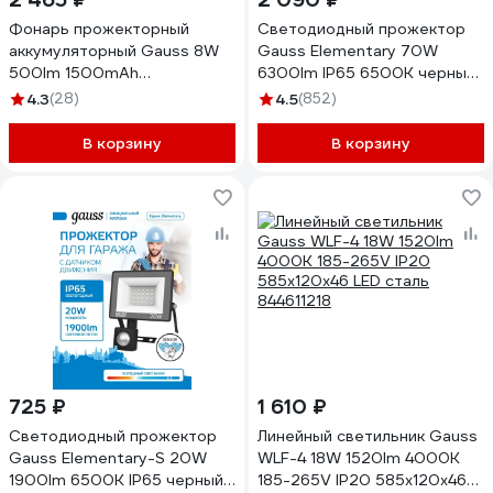
Фонарь прожекторный
Светодиодный прожектор
аккумуляторный Gauss 8W
Gauss Elementary 70W
500lm 1500mAh
6300lm IP65 6500К черный
диммируемый LED GF603
613100370
4.3
(28)
4.5
(852)
В корзину
В корзину
725 ₽
1 610 ₽
Светодиодный прожектор
Линейный светильник Gauss
Gauss Elementary-S 20W
WLF-4 18W 1520lm 4000K
1900lm 6500К IP65 черный
185-265V IP20 585х120х46