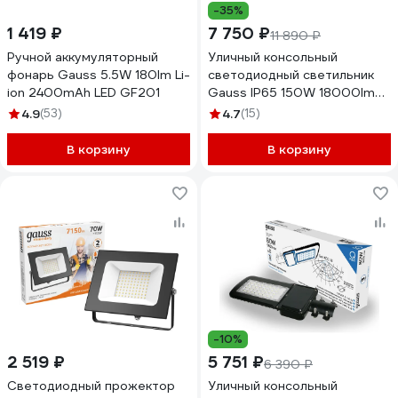
-35%
1 419 ₽
7 750 ₽
11 890 ₽
Ручной аккумуляторный
Уличный консольный
фонарь Gauss 5.5W 180lm Li-
светодиодный светильник
ion 2400mAh LED GF201
Gauss IP65 150W 18000lm
5000K КСС "Ш" 629535315
4.9
(53)
4.7
(15)
В корзину
В корзину
-10%
2 519 ₽
5 751 ₽
6 390 ₽
Светодиодный прожектор
Уличный консольный