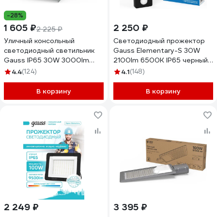
-28%
1 605 ₽
2 250 ₽
2 225 ₽
Уличный консольный
Светодиодный прожектор
светодиодный светильник
Gauss Elementary-S 30W
Gauss IP65 30W 3000lm
2100lm 6500К IP65 черный
5000K КСС "Ш" 629534330
с датчиком движения
4.4
(124)
4.1
(148)
628511330
В корзину
В корзину
2 249 ₽
3 395 ₽