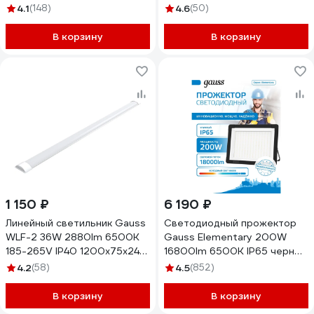
с датчиком движения
LED сталь 844611218
4.1
(148)
4.6
(50)
628511320
В корзину
В корзину
1 150 ₽
6 190 ₽
Линейный светильник Gauss
Светодиодный прожектор
WLF-2 36W 2880lm 6500K
Gauss Elementary 200W
185-265V IP40 1200х75х24
16800lm 6500К IP65 черный
сталь LED 844425336
691511200
4.2
(58)
4.5
(852)
В корзину
В корзину