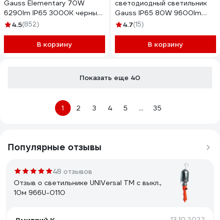
Gauss Elementary 70W
светодиодный светильник
6290lm IP65 3000К черный
Gauss IP65 80W 9600lm
613527170
5000K КСС "Ш" 629535380
4.5
(852)
4.7
(15)
В корзину
В корзину
Показать еще 40
1
2
3
4
5
...
35
Популярные отзывы
48 отзывов
Отзыв о светильнике UNIVersal ТМ c выкл.,
10м 966U-0110
13.10.2022