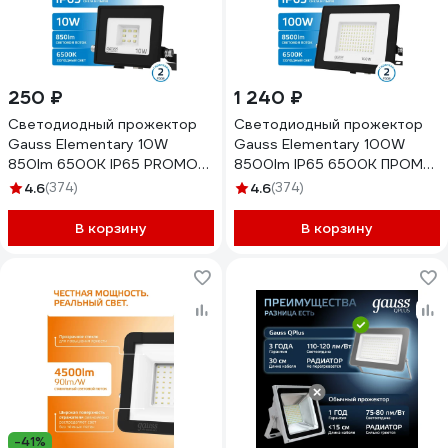
250 ₽
1 240 ₽
Светодиодный прожектор
Светодиодный прожектор
Gauss Elementary 10W
Gauss Elementary 100W
850lm 6500К IP65 PROMO
8500lm IP65 6500К ПРОМО
черный 613100310P
черный 613100100P
4.6
(374)
4.6
(374)
В корзину
В корзину
-41%