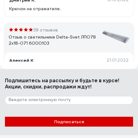
Дмитрий К.
Крючок на отражателе.
39 отзывов
Отзыв о светильнике Delta-Svet ЛПО78
2х18-071 6000103
Алексей К.
21.01.2022
Хорошо собран. Нет бестолковых боковых
пластмассовых крышек подпорок для рассеивателя в
Подпишитесь
на рассылку
и будьте в курсе!
торцах светильника. Такие штуки вечно сохли,
Акции, скидки, распродажи ждут!
трескались и отваливались, а рассеиватель падал и
разбивался. Сейчас такого в этом светильнике нет.
6 отзывов
Отзыв о светильнике Elektrostandard 2194
MR16, SL/WH зеркальный/белый a036801
Подписаться
Анастасия О.
09.03.2021