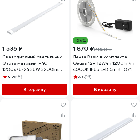
-34%
1 535 ₽
1 870 ₽
2 850 ₽
Светодиодный светильник
Лента Basic в комплекте
Gauss матовый IP40
Gauss 12V 12W/m 1200lm/m
1200х76х24 36W 3200lm
4000K IP65 LED 5m BT071
4000K WLF-2 сталь
4.2
(58)
4.6
(16)
844425236
В корзину
В корзину