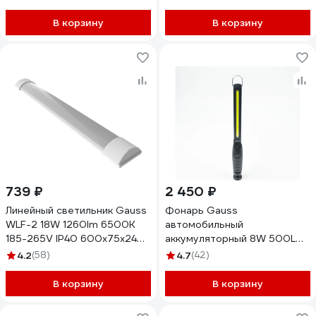
В корзину
В корзину
739 ₽
2 450 ₽
Линейный светильник Gauss
Фонарь Gauss
WLF-2 18W 1260lm 6500K
автомобильный
185-265V IP40 600х75х24
аккумуляторный 8W 500Lm
сталь LED 844424318
Li-ion 2100mAh
4.2
(58)
4.7
(42)
диммируемый LED GF801
В корзину
В корзину