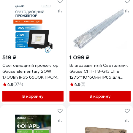
519 ₽
1 099 ₽
Светодиодный прожектор
Влагозащитный Светильник
Gauss Elementary 20W
Gauss СПП-Т8-G13 LITE
1700lm IP65 6500К ПРОМО
1275*110*60мм IP65 для
черный 613100320P
светодиодных ламп
4.6
(374)
4.5
(6)
2x1200мм 909447212
В корзину
В корзину