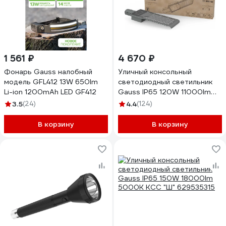
1 561 ₽
4 670 ₽
Фонарь Gauss налобный
Уличный консольный
модель GFL412 13W 650lm
светодиодный светильник
Li-ion 1200mAh LED GF412
Gauss IP65 120W 11000lm
5000K КСС "Ш" 629534320
3.5
(24)
4.4
(124)
В корзину
В корзину