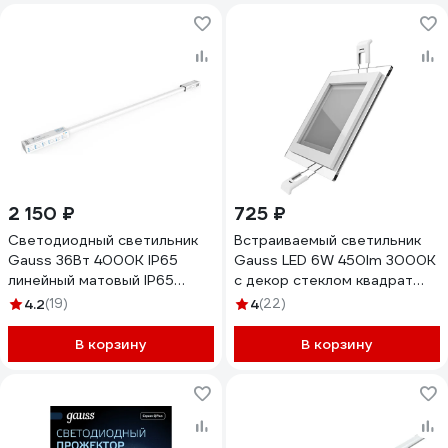
2 150 ₽
725 ₽
Светодиодный светильник
Встраиваемый светильник
Gauss 36Вт 4000К IP65
Gauss LED 6W 450lm 3000K
линейный матовый IP65
с декор стеклом квадрат
аналог ЛСП 2х36Вт SQ
948111106
4.2
(19)
4
(22)
143425236
В корзину
В корзину