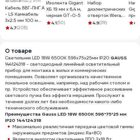
15 051 ₽
144.2 ₽/м
Изолента Gigant
Набор
Набо
Кабель ВВГ-ПНГ А
ХБ 19 мм х 6,4 м,
диэлектрических
Giga
- LS Камкабель
черная GT-0-5
отверток Wera,
пред
3x2.5 мм 100 м
VDE, индикатор
4.1
(50)
4.9
(39)
4.
ГОСТ
4.7
(206)
напряжения,
1157К30HG00070А0100М
подставка, 7
предметов, WE-
006147
О товаре
Светильник LED 18W 6500K 596х75х25мм IP20
GAUSS
144124318 - светодиодный линейный осветительный
прибор для монтажа в жилых и коммерческих
помещениях. Позволяет организовать качественное
локальное освещение, например, над рабочим столом и
пр. Устройство обеспечивает эффективное рассеивание
светового пучка без эффекта мерцания. Прослужит в
течение долгих лет без необходимости какого-либо
технического обслуживания.
Преимущества Gauss LED 18W 6500K 596*75*25 мм
IP20 144124318
Максимально реалистичная передача цветовой гаммы
окружающих предметов (индекс Ra>80)
Является аналогом светильника ЛПО 2х18 Вт