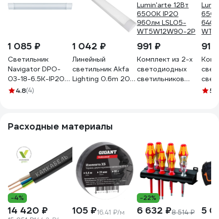
1 085 ₽
1 042 ₽
991 ₽
910
Светильник
Линейный
Комплект из 2-х
Комп
Navigator DPO-
светильник Akfa
светодиодных
свет
03-18-6.5K-IP20-
Lighting 0.6m 20w,
светильников
свет
LED-R 14137
HLSL000168
Lumin'arte 12Вт
Lumi
4.8
(4)
5
(
6500К IP20
6500
960лм LSL05-
640л
WT5W12W90-2P
WT5
Расходные материалы
-4%
-22%
14 420 ₽
105 ₽
6 632 ₽
5 0
16.41 ₽/м
8 514 ₽