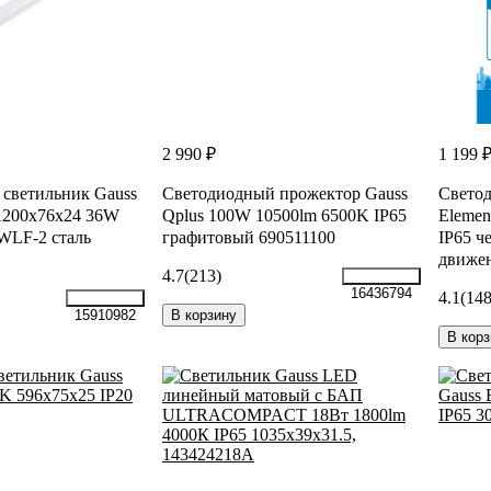
2 990 ₽
1 199 
светильник Gauss
Светодиодный прожектор Gauss
Светод
1200х76х24 36W
Qplus 100W 10500lm 6500K IP65
Elemen
WLF-2 сталь
графитовый 690511100
IP65 ч
движен
4.7
(213)
16436794
4.1
(148
В корзину
15910982
В корз