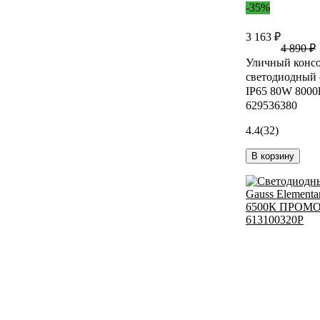
-35%
3 163 ₽
4 890 ₽
Уличный конс
светодиодный 
IP65 80W 8000
629536380
4.4
(32)
В корзину