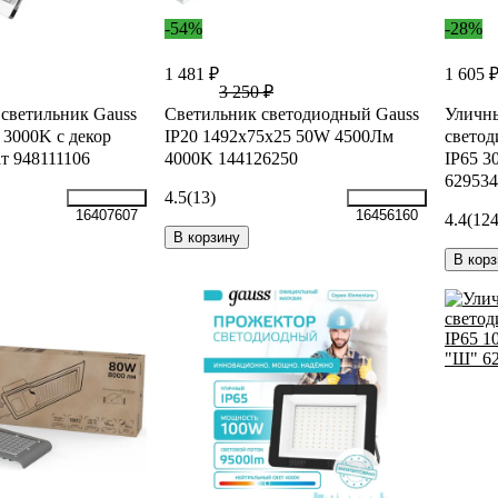
-54%
-28%
1 481 ₽
1 605 
3 250 ₽
светильник Gauss
Светильник светодиодный Gauss
Уличн
3000K с декор
IP20 1492х75х25 50W 4500Лм
светод
т 948111106
4000K 144126250
IP65 
629534
4.5
(13)
16407607
16456160
4.4
(124
В корзину
В корз