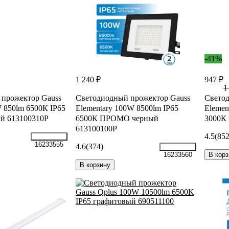
-41%
1 240 ₽
947 ₽
1
прожектор Gauss
Светодиодный прожектор Gauss
Светод
W 850lm 6500К IP65
Elementary 100W 8500lm IP65
Elemen
 613100310P
6500К ПРОМО черный
3000К 
613100100P
4.5
(852
16233555
4.6
(374)
В корз
16233560
В корзину