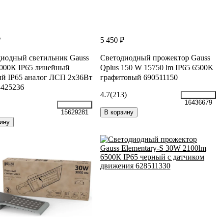
₽
5 450 ₽
иодный светильник Gauss
Светодиодный прожектор Gauss
000К IP65 линейный
Qplus 150 W 15750 lm IP65 6500K
й IP65 аналог ЛСП 2х36Вт
графитовый 690511150
3425236
4.7
(213)
16436679
В корзину
15629281
ину