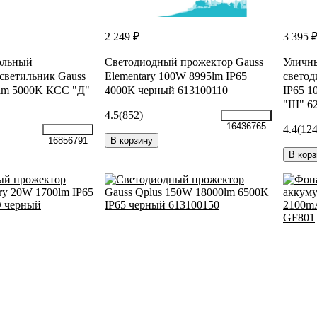
2 249 ₽
3 395 
ольный
Светодиодный прожектор Gauss
Уличн
светильник Gauss
Elementary 100W 8995lm IP65
светод
lm 5000K КСС "Д"
4000К черный 613100110
IP65 
"Ш" 6
4.5
(852)
16436765
4.4
(124
В корзину
16856791
В корз