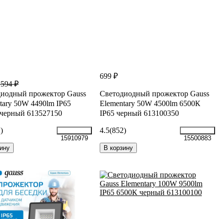
699 ₽
 594 ₽
иодный прожектор Gauss
Светодиодный прожектор Gauss
tary 50W 4490lm IP65
Elementary 50W 4500lm 6500К
черный 613527150
IP65 черный 613100350
)
4.5
(852)
15910979
15500883
ину
В корзину