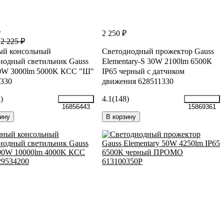
₽
2 250 ₽
2 225 ₽
ый консольный
Светодиодный прожектор Gauss
иодный светильник Gauss
Elementary-S 30W 2100lm 6500К
30W 3000lm 5000K КСС "Ш"
IP65 черный с датчиком
330
движения 628511330
)
4.1
(148)
16856443
15869361
ину
В корзину