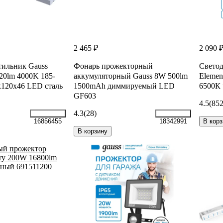
2 465 ₽
2 090 
ильник Gauss
Фонарь прожекторный
Светод
0lm 4000K 185-
аккумуляторный Gauss 8W 500lm
Elemen
х120х46 LED сталь
1500mAh диммируемый LED
6500К 
GF603
4.5
(852
4.3
(28)
В корз
16856455
18342991
В корзину