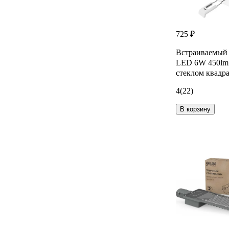
725 ₽
Встраиваемый 
LED 6W 450lm 
стеклом квадра
4
(22)
В корзину