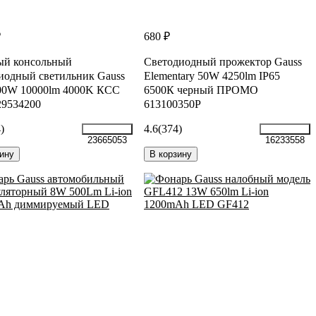
₽
680 ₽
ый консольный
Светодиодный прожектор Gauss
иодный светильник Gauss
Elementary 50W 4250lm IP65
100W 10000lm 4000K КСС
6500К черный ПРОМО
29534200
613100350P
)
4.6
(374)
23665053
16233558
ину
В корзину