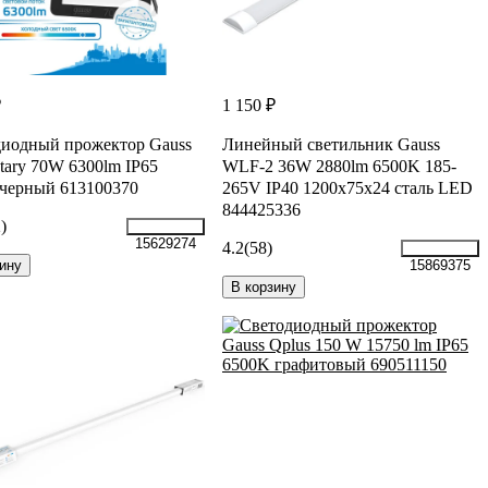
₽
1 150 ₽
иодный прожектор Gauss
Линейный светильник Gauss
tary 70W 6300lm IP65
WLF-2 36W 2880lm 6500K 185-
черный 613100370
265V IP40 1200х75х24 сталь LED
844425336
)
15629274
4.2
(58)
ину
15869375
В корзину