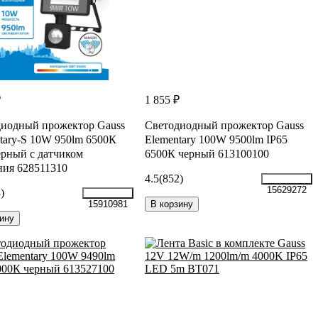
₽
1 855 ₽
иодный прожектор Gauss
Светодиодный прожектор Gauss
tary-S 10W 950lm 6500К
Elementary 100W 9500lm IP65
ерный с датчиком
6500К черный 613100100
ия 628511310
4.5
(852)
15629272
)
В корзину
15910981
ину