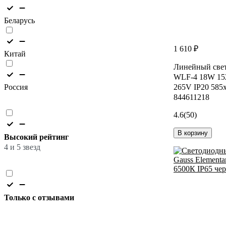
Беларусь
1 610 ₽
Китай
Линейный свет
WLF-4 18W 152
Россия
265V IP20 585
844611218
4.6
(50)
В корзину
Высокий рейтинг
4 и 5 звезд
Только с отзывами