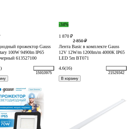
-34%
₽
1 870 ₽
2 850 ₽
иодный прожектор Gauss
Лента Basic в комплекте Gauss
tary 100W 9490lm IP65
12V 12W/m 1200lm/m 4000K IP65
черный 613527100
LED 5m BT071
)
4.6
(16)
15910975
21529342
ину
В корзину