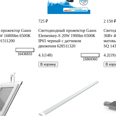
725 ₽
2 150 
прожектор Gauss
Светодиодный прожектор Gauss
Светод
0W 16800lm 6500К
Elementary-S 20W 1900lm 6500К
36Вт 4
91511200
IP65 черный с датчиком
матовы
движения 628511320
SQ 14
16436833
4.1
(148)
4.2
(19)
15869360
В корзину
В корз