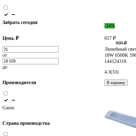
Забрать сегодня
-34%
Цена, ₽
657 ₽
999 ₽
Линейный све
от
18W 6500K 596
144124318
до
4.3
(33)
Производители
В корзину
Gauss
Страна производства