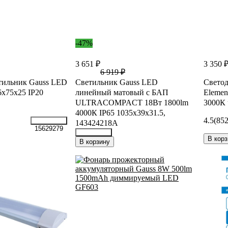
-47%
3 651 ₽
3 350 
6 919 ₽
тильник Gauss LED
Светильник Gauss LED
Светод
х75х25 IP20
линейный матовый с БАП
Elemen
ULTRACOMPACT 18Вт 1800lm
3000К 
4000К IP65 1035х39х31.5,
4.5
(852
143424218A
15629279
В корз
36043134
В корзину