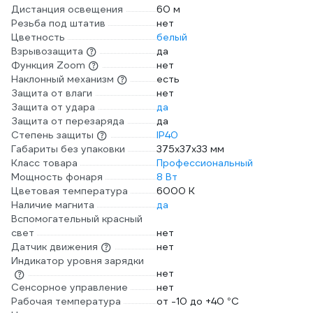
Дистанция освещения
60 м
Резьба под штатив
нет
Цветность
белый
Взрывозащита
да
Функция Zoom
нет
Наклонный механизм
есть
Защита от влаги
нет
Защита от удара
да
Защита от перезаряда
да
Степень защиты
IP40
Габариты без упаковки
375х37х33 мм
Класс товара
Профессиональный
Мощность фонаря
8 Вт
Цветовая температура
6000 К
Наличие магнита
да
Вспомогательный красный
свет
нет
Датчик движения
нет
Индикатор уровня зарядки
нет
Сенсорное управление
нет
Рабочая температура
от -10 до +40 °С