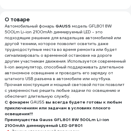
напряжения,
подставка, 7
предметов, WE-
О товаре
006147
Автомобильный фонарь
GAUSS
модель GFL801 8W
500Lm Li-ion 2100mAh диммируемый LED - это
подходящие решение для владельцев автомобилей или
другой техники, которое позволит осветить даже
труднодоступные места во время ремонта или будет
сигнализировать о временной остановке на дороге
другим участникам движения. Используется современный
li-ion аккумулятор, способный поддерживать длительное
автономное освещение и проводить его зарядку от
штатного USB разъема в автомобиле или ноутбука.
Прочная конструкция и мощный световой поток позволит
с уверенностью решить любые задачи по освещению и
обеспечит длительную службу.
С фонарем
GAUSS
вы всегда будете готовы к любым
приключениям или задачам в условиях плохого
освещения!!!
Преимущества Gauss GFL801 8W 500Lm Li-ion
2100mAh диммируемый LED GF801