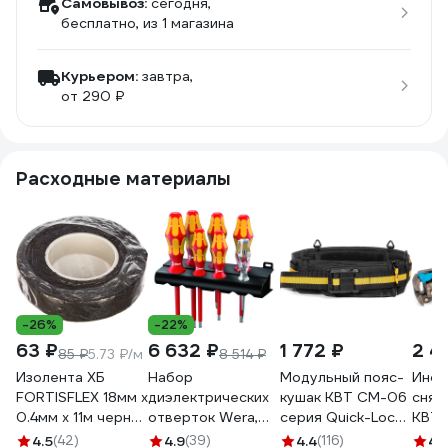
Самовывоз:
сегодня,
бесплатно
, из 1 магазина
Курьером:
завтра,
от 290 ₽
Расходные материалы
-26%
-22%
63 ₽
6 632 ₽
1 772 ₽
2 4
85 ₽
5.73 ₽/м
8 514 ₽
Изолента ХБ
Набор
Модульный пояс-
Инст
FORTISFLEX 18мм х
диэлектрических
кушак КВТ СМ-06
снят
0.4мм х 11м черная
отверток Wera,
серия Quick-Lock
КВТ 
71242
VDE, индикатор
83133
4.5
(42)
4.9
(39)
4.4
(116)
4.