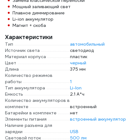
Замена классической переноски
Мощный заливающий свет
Плавное диммирование
Li-ion аккумулятор
Магнит + скоба
Характеристики
Тип
автомобильный
Источник света
светодиод
Материал корпуса
пластик
Цвет
черный
Длина
375 мм
Количество режимов
работы
1
Тип аккумулятора
Li-Ion
Емкость
2.1 А*ч
Количество аккумуляторов в
комплекте
встроенный
Батарейки в комплекте
нет
Элементы питания
встроенный аккумулятор
Наличие разъема для
зарядки
USB
Световой поток
500 лм