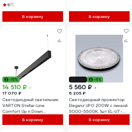
(100-200Вт) 5000К 75Ra
5
(1)
200W/03
Линза 90 промышленный
13330
В корзину
В корзину
-15%
-10%
-6%
14 510 ₽
5 560 ₽
17 070 ₽
6 205 ₽
Светодиодный светильник
Светодиодный прожектор
VARTON Stellar-Line
Eleganz UFO 200W с линзой
Comfort Up n Down
5000-5500К, 1шт EL-UT-
подвесной 1200x35x75 мм
GK19-200
В корзину
В корзину
56 ВТ 4000 K RAL9005
черный матовый с линзами