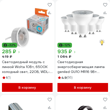
-32%
-12%
285 ₽
935 ₽
419 ₽
1 064 ₽
Светодиодный модуль с
Светодиодная
линзой Wolta 10Вт, 6500K
энергосберегающая лампа
холодный свет, 220В, WDL-
geniled GU10 MR16 9Вт
MR16-220V10W6K-LC
3000K 90Ra линза Софит 5
1
(1)
4.9
(66)
шт 01382_3000_5
В корзину
В корзину