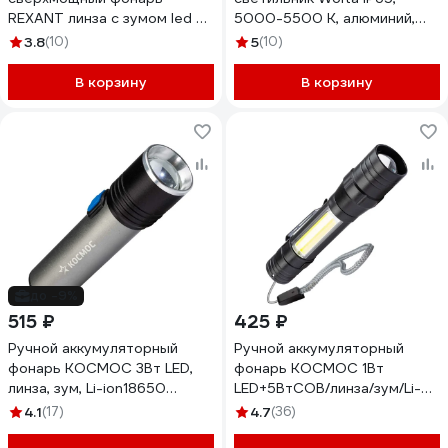
REXANT линза с зумом led 8
5000-5500 К, алюминий,
Вт + cob 8 вт 2x18650 75-
линза STL-100W01
3.8
(10)
5
(10)
7831
В корзину
В корзину
до -9%
515 ₽
425 ₽
Ручной аккумуляторный
Ручной аккумуляторный
фонарь КОСМОС 3Вт LED,
фонарь КОСМОС 1Вт
линза, зум, Li-ion18650
LED+5ВтCOB/линза/зум/Li-
1200mAh, анодированный
ion 18650 1000mAh/ABS-
4.1
(17)
4.7
(36)
алюминий, USB-шнур
пластик/USB-шнур, KOS113Lit