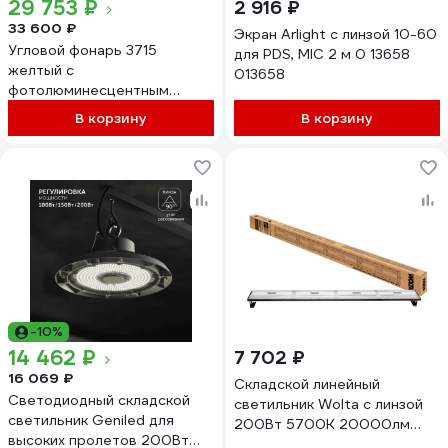
29 753 ₽
2 916 ₽
33 600 ₽
Экран Arlight с линзой 10-60
Угловой фонарь 3715
для PDS, MIC 2 м 0 13658
желтый с
013658
фотолюминесцентным
корпусом линзы Pelican
В корзину
В корзину
037150-0001-247
-10%
14 462 ₽
7 702 ₽
16 069 ₽
Складской линейный
Светодиодный складской
светильник Wolta с линзой
светильник Geniled для
200Вт 5700K 20000лм
высоких пролетов 200Вт
IP65 без пульсации UFOY-