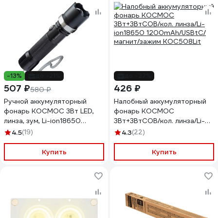
-13%
до -21%
до -27%
507 ₽
426 ₽
580 ₽
Ручной аккумуляторный
Налобный аккумуляторный
фонарь КОСМОС 3Вт LED,
фонарь КОСМОС
линза, зум, Li-ion18650
3Вт+3ВтCOB/кол. линза/Li-
1200mAh, анодированный
ion18650 1200mAh/USBtC/
4.5
(19)
4.3
(22)
алюминий, USB-шнур
магнит/зажим KOC508Lit
KOS112Lit
Купить
Купить