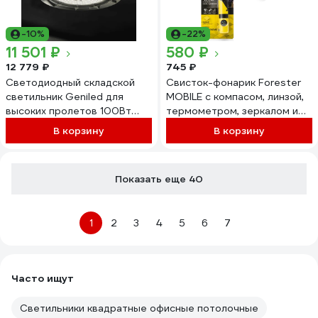
-10%
-22%
11 501 ₽
580 ₽
12 779 ₽
745 ₽
Светодиодный складской
Свисток-фонарик Forester
светильник Geniled для
MOBILE с компасом, линзой,
высоких пролетов 100Вт
термометром, зеркалом и
(80-120Вт) 5000К 75Ra
отсеком для хранения OEC-
В корзину
В корзину
Линза 90 промышленный
9
13209
Показать еще 40
1
2
3
4
5
6
7
Часто ищут
Светильники квадратные офисные потолочные