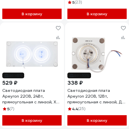
39285
Равномерное свечение,
5
(23)
ЕМС) 16050
В корзину
В корзину
до -6%
до -10%
529 ₽
338 ₽
Светодиодная плата
Светодиодная плата
Apeyron 220В, 24Вт,
Apeyron 220В, 12Вт,
прямоугольная с линзой, ХБ
прямоугольная с линзой, ДН
02-23
02-19
5
(7)
4.4
(25)
В корзину
В корзину