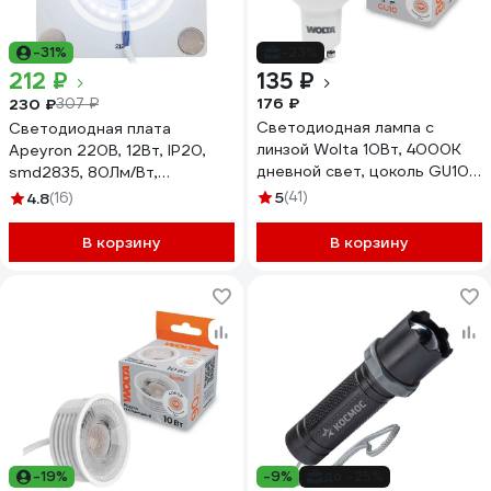
-31%
-23%
212 ₽
135 ₽
176 ₽
230 ₽
307 ₽
Светодиодная лампа с
Светодиодная плата
линзой Wolta 10Вт, 4000K
Apeyron 220В, 12Вт, IP20,
дневной свет, цоколь GU10,
smd2835, 80Лм/Вт,
220В, WSTD-PAR16-
80х80мм, с линзой, 6500К /
5
(41)
4.8
(16)
220V10W4KGU10-L
02-20
В корзину
В корзину
-19%
-9%
до -25%