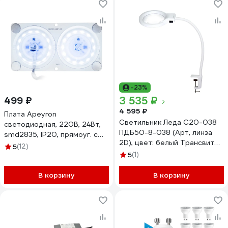
50 градусов двойная
засветка V1-R0-T0493-
05L21-2005640
-23%
3 535 ₽
499 ₽
4 595 ₽
Плата Apeyron
Светильник Леда С20-038
светодиодная, 220В, 24Вт,
ПДБ50-8-038 (Арт, линза
smd2835, IP20, прямоуг. с
2D), цвет: белый Трансвит
линзой,б/пульс.,ХБ 02-17
5
(12)
39124
5
(1)
В корзину
В корзину