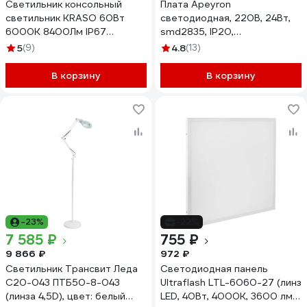
Светильник консольный
Плата Apeyron
светильник KRASO 60Вт
светодиодная, 220В, 24Вт,
6000К 8400Лм IP67
smd2835, IP20,
SMD3030 с линзой KT-60
прямоугольная с линзой,б/
5
(9)
4.8
(13)
пульс., ДН / 02-16
В корзину
В корзину
-23%
-22%
7 585 ₽
755 ₽
9 866 ₽
972 ₽
Светильник Трансвит Леда
Светодиодная панель
С20-043 ПТБ50-8-043
Ultraflash LTL-6060-27 (линз
(линза 4,5D), цвет: белый
LED, 40Вт, 4000K, 3600 лм,