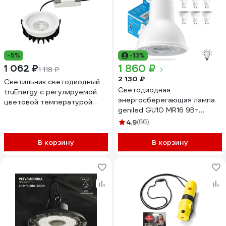
-5%
-13%
1 860 ₽
1 062 ₽
1 118 ₽
2 130 ₽
Светильник светодиодный
Светодиодная
truEnergy с регулируемой
энергосберегающая лампа
цветовой температурой
geniled GU10 MR16 9Вт
круг 18W линза ССT 3000K-
4000K 90Ra линза Софит 10
6500K 1500Lm D105мм IP20
4.9
(66)
шт 01382_4000_10
белый/алюминий 10561
В корзину
В корзину