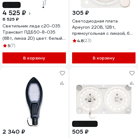
-31%
4 525 ₽
305 ₽
6 525 ₽
Светодиодная плата
Светильник леда с20-035
Apeyron 220В, 12Вт,
Трансвит ПДБ50-8-035
прямоугольная с линзой, без
(8Вт, линза 2D) цвет: белый
пульсации, ТБ 02-12
4.8
(23)
236
5
(7)
В корзину
В корзину
до -27%
2 340 ₽
505 ₽