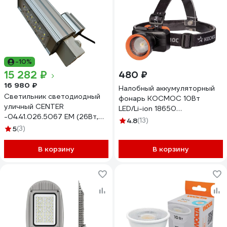
-10%
15 282 ₽
480 ₽
16 980 ₽
Налобный аккумуляторный
Светильник светодиодный
фонарь КОСМОС 10Вт
уличный CENTER
LED/Li-ion 18650
-04.41.026.5067 EM (26Вт,
1200mAh/ABS+алюминий/
4.8
(13)
4290лм, 5000К, Osram
5
(3)
линза Френеля/USB Type-C
5050, линзы с КСС Ш (угол
KOC531Lit
рассеивания 150°х61°), IP67,
В корзину
В корзину
220В, 290x114x76 мм,
дежурный режим 5Вт,
консоль) CENTER-
04.41.026.5067 EM BOX
ЦБ-00011974