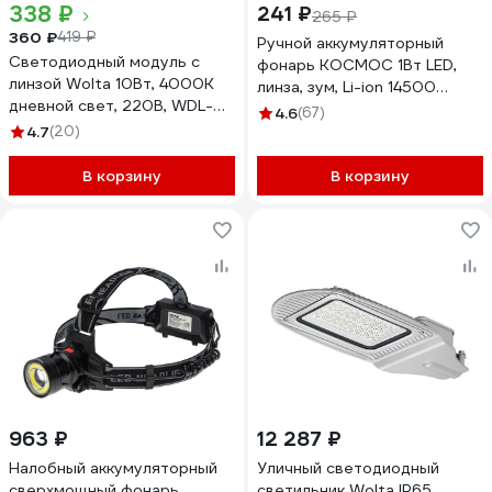
338 ₽
241 ₽
265 ₽
360 ₽
419 ₽
Ручной аккумуляторный
Светодиодный модуль с
фонарь КОСМОС 1Вт LED,
линзой Wolta 10Вт, 4000K
линза, зум, Li-ion 14500
дневной свет, 220В, WDL-
450mAh, ABS-пластик, USB-
4.6
(67)
MR16-220V10W4K-LC
шнур KOS117Lit
4.7
(20)
В корзину
В корзину
963 ₽
12 287 ₽
Налобный аккумуляторный
Уличный светодиодный
сверхмощный фонарь
светильник Wolta IP65,