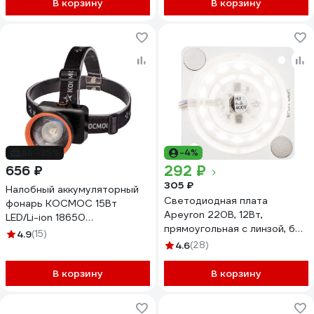
KOS111Lit
В корзину
В корзину
до -25%
-4%
292 ₽
656 ₽
305 ₽
Налобный аккумуляторный
Светодиодная плата
фонарь КОСМОС 15Вт
Apeyron 220В, 12Вт,
LED/Li-ion 18650
прямоугольная с линзой, без
2х1500mAh/ABS-пластик/
4.9
(15)
пульсации, ДН 02-13
линза Френеля/USB Type-C
4.6
(28)
KOC533Lit
В корзину
В корзину