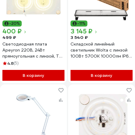
-20%
-11%
400 ₽
3 145 ₽
499 ₽
3 540 ₽
Светодиодная плата
Складской линейный
Apeyron 220В, 24Вт
светильник Wolta с линзой
прямоугольная с линзой, ТБ
100Вт 5700K 10000лм IP65
02-21
без пульсации UFOY-
4.8
(5)
100W/03
В корзину
В корзину