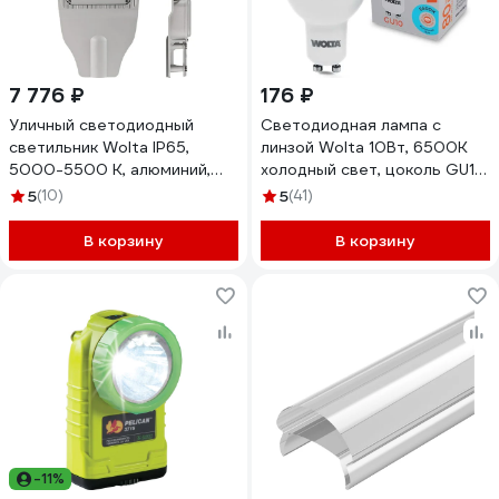
7 776 ₽
176 ₽
Уличный светодиодный
Светодиодная лампа с
светильник Wolta IP65,
линзой Wolta 10Вт, 6500K
5000-5500 К, алюминий,
холодный свет, цоколь GU10,
линза STL-50W01
220В, WSTD-PAR16-
5
(10)
5
(41)
220V10W6KGU10-L
В корзину
В корзину
-11%