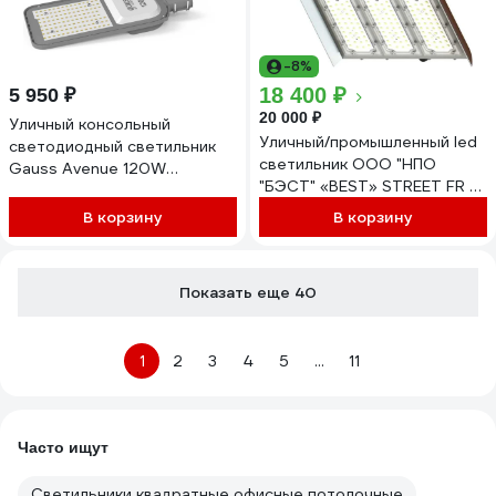
-8%
18 400 ₽
5 950 ₽
20 000 ₽
Уличный консольный
Уличный/промышленный led
светодиодный светильник
светильник ООО "НПО
Gauss Avenue 120W
"БЭСТ" «BEST» STREET FR O
12000lm 6500K IP65 КСС Ш
120W L0072.01-120-40-70-
LED 629534420
В корзину
В корзину
67
Показать еще 40
1
2
3
4
5
...
11
Часто ищут
Светильники квадратные офисные потолочные