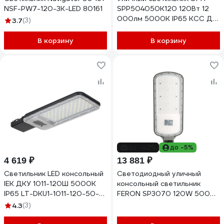
NSF-PW7-120-3K-LED 80161
SPP504050K120 120Вт 12
000лм 5000К IP65 КСС Д
3.7
(3)
DOB SMD 48мм Б0062705
В корзину
В корзину
до -42%
до -5%
4 619 ₽
13 881 ₽
Светильник LED консольный
Светодиодный уличный
IEK ДКУ 1011-120Ш 5000К
консольный светильник
IP65 LT-DKU1-1011-120-50-
FERON SP3070 120W 5000K
K03
AC90-300V, серый, 51801
4.3
(3)