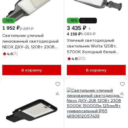
-14%
-18%
-32%
3 435 ₽
1 952 ₽
2 281 ₽
5 083 ₽
4 158 ₽
Светильник уличный
Уличный светодиодный
линзованный светодиодный
светильник Wolta 120Вт,
NEOX ДКУ-2L 120Вт 230В
5700К Холодный белый
5000К 15000Лм 125лм/Вт
4.6
(7)
свет, IP65, 12000Лм, серый
48-70мм IP65
4.8
(20)
STL-120W/05
4690612057095
В корзину
В корзину