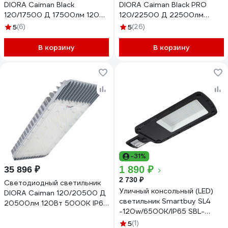
DIORA Caiman Black
DIORA Caiman Black PRO
120/17500 Д 17500лм 120Вт
120/22500 Д 22500лм
2700K IP67 0,95PF 70Ra
120Вт 3000K IP67 0,95PF
5
(6)
5
(26)
Кп<1 консоль DC120D-2,7K-
70Ra Кп<1 консоль
C-B
DCBPRO120D-3K-C
В корзину
В корзину
-31%
1 890 ₽
35 896 ₽
2 730 ₽
Светодиодный светильник
Уличный консольный (LED)
DIORA Caiman 120/20500 Д
светильник Smartbuy SL4
20500лм 120Вт 5000K IP67
-120w/6500K/IP65 SBL-
0,95PF 70Ra Кп<1 консоль
ESL4-120-65
DC120D-5K-C
5
(1)