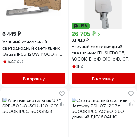
-15%
26 705 ₽
6 445 ₽
31 418 ₽
Уличный консольный
Уличный светодиодный
светодиодный светильник
светильник ITL SLED005,
Gauss IP65 120W 11000lm
4000K, B, d/D 010, d/D, СП
4000K КСС "Ш" 629534220
4.4
(125)
120W, TII 23-00035336
3
(2)
В корзину
В корзину