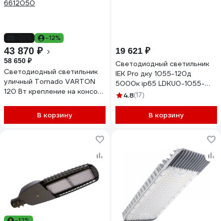
-25%
-12%
43 870 ₽
19 621 ₽
58 650 ₽
Светодиодный светильник
Светодиодный светильник
IEK Pro дку 1055-120д
уличный Tornado VARTON
5000к ip65 LDKU0-1055-
120 Вт крепление на консоль
120-5000-K03
4.8
(17)
5000 K V1-S1-70441-40L30-
6612050
В корзину
В корзину
-12%