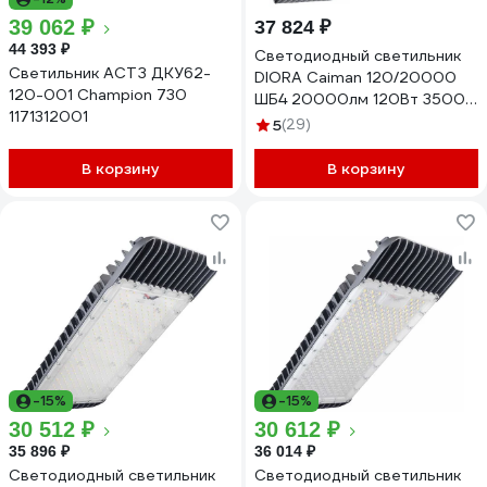
39 062 ₽
37 824 ₽
44 393 ₽
Светодиодный светильник
Светильник АСТЗ ДКУ62-
DIORA Caiman 120/20000
120-001 Champion 730
ШБ4 20000лм 120Вт 3500K
1171312001
IP67 0,95PF 70Ra Кп<1
5
(29)
консоль DC120ShB4-3,5K-C
В корзину
В корзину
-15%
-15%
30 512 ₽
30 612 ₽
35 896 ₽
36 014 ₽
Светодиодный светильник
Светодиодный светильник