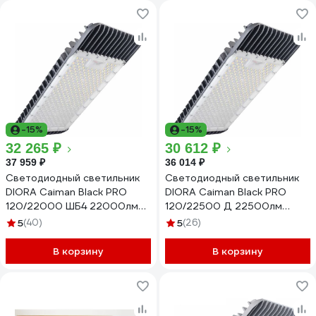
-15%
-15%
32 265 ₽
30 612 ₽
37 959 ₽
36 014 ₽
Светодиодный светильник
Светодиодный светильник
DIORA Caiman Black PRO
DIORA Caiman Black PRO
120/22000 ШБ4 22000лм
120/22500 Д 22500лм
120Вт 5000K IP67 0,95PF
120Вт 5000K IP67 0,95PF
5
(40)
5
(26)
70Ra Кп<1 консоль
70Ra Кп<1 консоль
DCBPRO120ShB4-5K-C
DCBPRO120D-5K-C
В корзину
В корзину