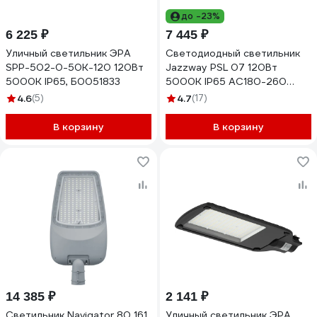
до -23%
6 225 ₽
7 445 ₽
Уличный светильник ЭРА
Светодиодный светильник
SPP-502-0-50K-120 120Вт
Jazzway PSL 07 120Вт
5000K IP65, Б0051833
5000К IP65 AC180-260
уличный ДКУ 5041110
4.6
(5)
4.7
(17)
В корзину
В корзину
14 385 ₽
2 141 ₽
Светильник Navigator 80 161
Уличный светильник ЭРА