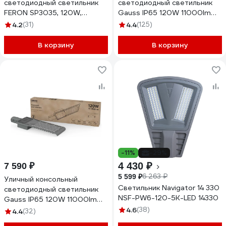
светодиодный светильник
светодиодный светильник
FERON SP3035, 120W,
Gauss IP65 120W 11000lm
6400К, 10000Lm, IP65,
5000K КСС "Ш" 629534320
4.2
(31)
4.4
(125)
черный, 41581
В корзину
В корзину
-11%
-29%
4 430 ₽
7 590 ₽
6 263 ₽
5 599 ₽
Уличный консольный
Светильник Navigator 14 330
светодиодный светильник
NSF-PW6-120-5K-LED 14330
Gauss IP65 120W 11000lm
5000K КСС "Д" 629536320
4.6
(38)
4.4
(32)