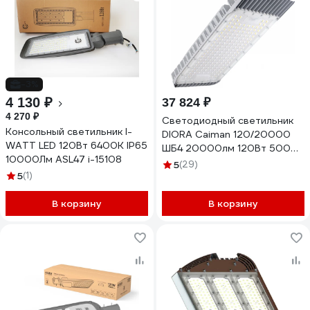
-3%
4 130 ₽
37 824 ₽
4 270 ₽
Светодиодный светильник
Консольный светильник I-
DIORA Caiman 120/20000
WATT LED 120Вт 6400К IP65
ШБ4 20000лм 120Вт 5000K
10000Лм ASL47 i-15108
IP67 0,95PF 70Ra Кп<1
5
(29)
5
(1)
консоль DC120ShB4-5K-C
В корзину
В корзину