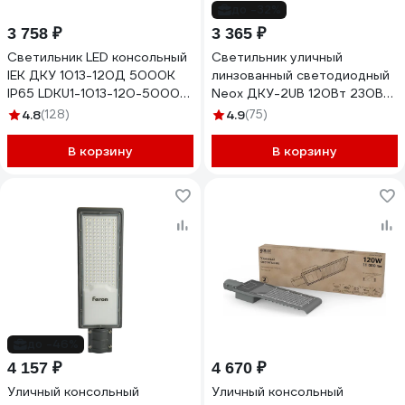
до -32%
3 758 ₽
3 365 ₽
Светильник LED консольный
Светильник уличный
IEK ДКУ 1013-120Д 5000К
линзованный светодиодный
IP65 LDKU1-1013-120-5000-
Neox ДКУ-2UB 120Вт 230В
K03
5000К 15000Лм 125лм/Вт
4.8
(128)
4.9
(75)
универсальный IP65
4690612057439
В корзину
В корзину
до -46%
4 157 ₽
4 670 ₽
Уличный консольный
Уличный консольный