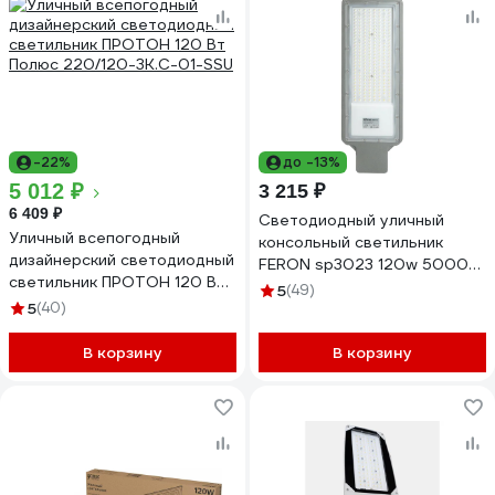
-22%
до -13%
5 012 ₽
3 215 ₽
6 409 ₽
Светодиодный уличный
Уличный всепогодный
консольный светильник
дизайнерский светодиодный
FERON sp3023 120w 5000k
светильник ПРОТОН 120 Вт
230v, серый, 48966
5
(49)
Полюс 220/120-3К.С-01-SSU
5
(40)
В корзину
В корзину