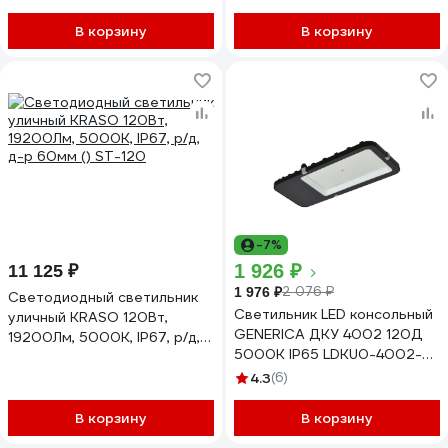
В корзину
В корзину
-7%
1 926 ₽
11 125 ₽
2 076 ₽
1 976 ₽
Cветодиодный светильник
Светильник LED консольный
уличный KRASO 120Вт,
GENERICA ДКУ 4002 120Д
19200Лм, 5000К, IP67, р/д,
5000К IP65 LDKU0-4002-
д-р 60мм () ST-120
120-5000-K03-G
4.3
(6)
В корзину
В корзину