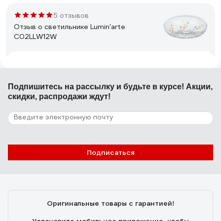
5 отзывов
Отзыв о светильнике Lumin'arte
C02LLW12W
02.10.2019
Ольга П.
светит отлично
Подпишитесь
на рассылку
и будьте в курсе! Акции,
скидки, распродажи ждут!
131 отзыв
Отзыв о светильнике Avrora Light
AF21WH48WD390
Подписаться
17.10.2020
Наталья
Легко устанавливается, хорошо освещает комнату 12
квадратов
Оригинальные товары с гарантией!