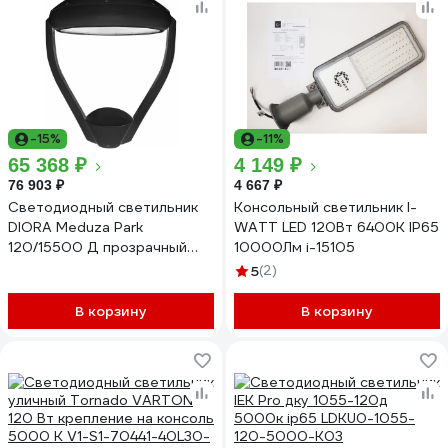
-15%
-11%
65 368 ₽
4 149 ₽
76 903 ₽
4 667 ₽
Светодиодный светильник
Консольный светильник I-
DIORA Meduza Park
WATT LED 120Вт 6400К IP65
120/15500 Д прозрачный
10000Лм i-15105
15500лм 120Вт 5000K IP66
5
(2)
0,95PF 70Ra Kп<1 Black
DMP120D-PZ-5K-B
В корзину
В корзину