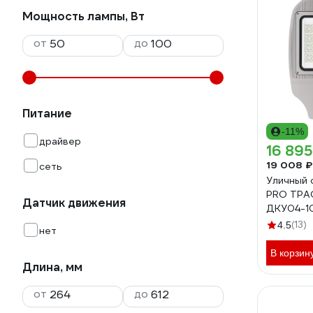
Мощность лампы, Вт
от
до
Питание
-11%
драйвер
16 895
19 008 ₽
сеть
Уличный 
PRO ТРА
Датчик движения
ДКУ04-1
ШО140х6
(13)
4.5
нет
В корзин
Длина, мм
от
до