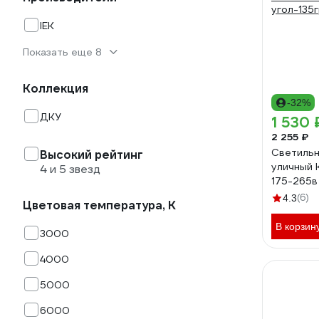
IEK
Показать еще 8
Коллекция
-32%
ДКУ
1 530 
2 255 ₽
Светильн
Высокий рейтинг
уличный 
4 и 5 звезд
175-265в
10000лм
(6)
4.3
Цветовая температура, К
угол-135
В корзин
3000
4000
5000
6000