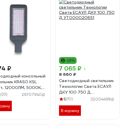
-18%
74 ₽
7 065 ₽
8 660 ₽
одиодный консольный
Светодиодный светильник
ильник KRASO KSL
Технологии Света ЕСАУЛ
т, 12000ЛМ, 5000К,
ДКУ 100 750 Д
 (DL-100) ДКУ 01-100
(33)
9
26707940
УТ000020651
(10)
5
32004498
рзину
В корзину