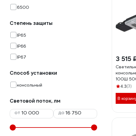
6500
Степень защиты
IP65
IP66
IP67
3 515 
Светильн
Способ установки
консольны
100Ш 500
консольный
1011-100
(3)
4.3
В корзин
Световой поток, лм
от
до