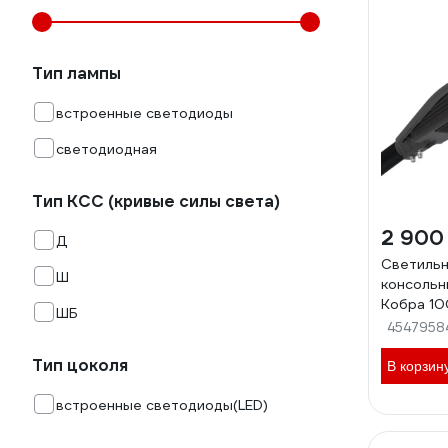
Тип лампы
встроенные светодиоды
светодиодная
Тип КСС (кривые силы света)
2 900
Д
Светильн
Ш
консольн
Кобра 10
ШБ
4547958
Тип цоколя
В корзин
встроенные светодиоды(LED)