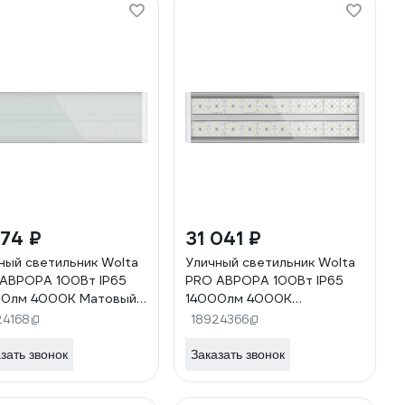
174 ₽
31 041 ₽
ный светильник Wolta
Уличный светильник Wolta
АВРОРА 100Вт IP65
PRO АВРОРА 100Вт IP65
00лм 4000K Матовый
14000лм 4000K
1-100-001-4К Д120
Прозрачный ДКУ01-100-
24168
18924366
302-4К ШБ156х68
зать звонок
Заказать звонок