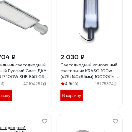
704 ₽
2 030 ₽
ильник светодиодный
Светодиодный консольный
ный Русский Свет ДКУ
светильник KRASO 100w
0 P 100W SHB 840 GR
(475x140x65мм) 10000Лм
177мм 100Вт 4000К
6500К IP65 DL-100
23)
(44)
40104257
4.9
18775374
 консольн. сер.
1023275
рзину
В корзину