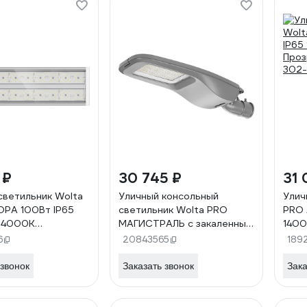
 ₽
30 745 ₽
31 
светильник Wolta
Уличный консольный
Улич
РА 100Вт IP65
светильник Wolta PRO
PRO 
 4000K
МАГИСТРАЛЬ с закаленным
140
ный ДКУ01-100-
стеклом ДКУ05-100-302-
Проз
6
20843565
189
Д120
4К ШБ130x75 ДКУ05-100-
302-
302-4К ШБ130х75
 звонок
Заказать звонок
Зака