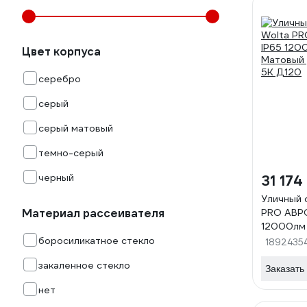
Цвет корпуса
серебро
серый
серый матовый
темно-серый
черный
31 174
Уличный 
Материал рассеивателя
PRO АВРО
12000лм
ДКУ01-1
боросиликатное стекло
1892435
закаленное стекло
Заказать
нет