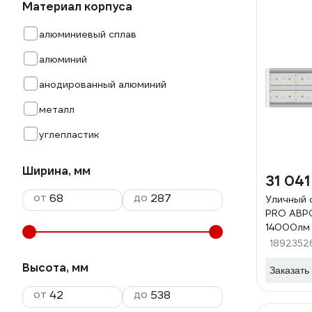
Материал корпуса
алюминиевый сплав
алюминий
анодированный алюминий
металл
углепластик
Ширина, мм
31 041
от
до
Уличный 
PRO АВРО
14000лм
Прозрач
1892352
002-4К 
Высота, мм
Заказать
от
до