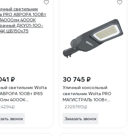
041 ₽
30 745 ₽
ный светильник Wolta
Уличный консольный
АВРОРА 100Вт IP65
светильник Wolta PRO
00лм 4000K
МАГИСТРАЛЬ 100Вт
рачный ДКУ01-100-
ДКУ05-100-302-5К
24294
23267613
4К ШБ150х75
ШБ130х75
зать звонок
Заказать звонок