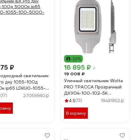
-11%
175 ₽
16 895 ₽
19 008 ₽
одиодный светильник
Уличный светильник Wolta
Pro дку 1055-100д
PRO ТРАССА Прозрачный
к ip65 LDKU0-1055-
ДКУ04-100-102-5К
-5000-K03
(17)
8
27059960
ШО140x60 ДКУ04-100-
(13)
4.5
19491852
102-5К ШБ140х60
рзину
В корзину