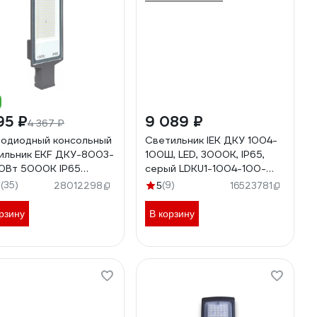
95 ₽
9 089 ₽
4 367 ₽
одиодный консольный
Светильник IEK ДКУ 1004-
ильник EKF ДКУ-8003-
100Ш, LED, 3000К, IP65,
0Вт 5000К IP65
серый LDKU1-1004-100-
ima SLL-8003-100-
3000-K03
(35)
(9)
7
28012298
5
16523781
0
рзину
В корзину