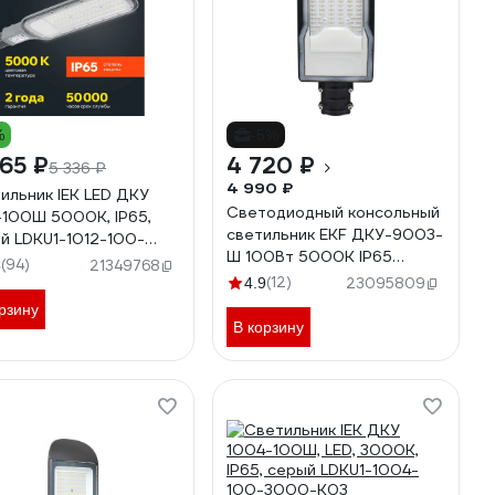
%
-5%
65 ₽
4 720 ₽
5 336 ₽
4 990 ₽
ильник IEK LED ДКУ
Светодиодный консольный
-100Ш 5000К, IP65,
светильник EKF ДКУ-9003-
й LDKU1-1012-100-
Ш 100Вт 5000К IP65
0-K03
(94)
8
21349768
PROxima SLL-9003-100-
(12)
4.9
23095809
5000
рзину
В корзину