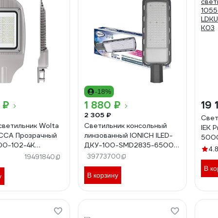
-18%
 ₽
1 880 ₽
19 
2 305 ₽
Свет
светильник Wolta
Светильник консольный
IEK 
ССА Прозрачный
линзованный IONICH ILED-
5000
00-102-4К
ДКУ-100-SMD2835-6500-
100
4.
0
L-IP65 2142
39773700
19491840
В ко
В корзину
у