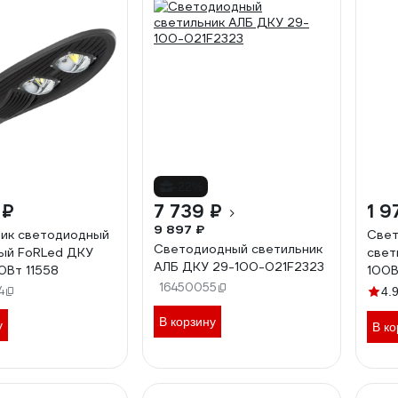
-22%
 ₽
7 739 ₽
1 9
9 897 ₽
ик светодиодный
Свет
Светодиодный светильник
ый FoRLed ДКУ
свет
АЛБ ДКУ 29-100-021F2323
0Вт 11558
100В
16450055
IP65
4
4.
В корзину
у
В ко