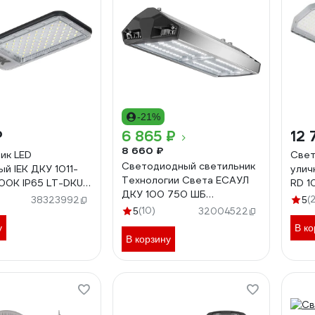
-21%
₽
6 865 ₽
12 
8 660 ₽
ик LED
Свет
Светодиодный светильник
й IEK ДКУ 1011-
улич
Технологии Света ЕСАУЛ
0К IP65 LT-DKU1-
RD 1
ДКУ 100 750 ШБ
-50-K03
566x
(
38323992
5
УТ000020653
(10)
IP66
5
32004522
1712
у
В ко
В корзину