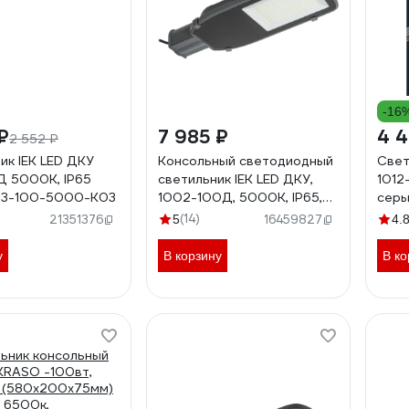
-16
₽
7 985 ₽
4 4
2 552 ₽
ик IEK LED ДКУ
Консольный светодиодный
Свет
Д 5000К, IP65
светильник IEK LED ДКУ,
1012
013-100-5000-K03
1002-100Д, 5000К, IP65,
серы
серый LDKU0-1002-100-
500
)
(14)
21351376
5
16459827
4.
5000-K03
у
В корзину
В ко