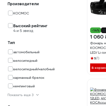
Производители
КОСМОС
Высокий рейтинг
4 и 5 звезд
-14%
1 060 
Тип
Фонарь н
КОСМОС, 
автомобильный
LED/ Li-i
3x1200mA
5
(1)
велосипедный
Type-C, 
В корзи
велосипедный/налобный
карманный брелок
кемпинговый
Показать еще 3