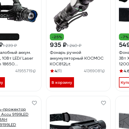
до -24%
-25%
-7%
₽
935 ₽
54
1 239 ₽
1 240 ₽
алобный аккум.
Фонарь ручной
Фона
10Вт LED/ Laser
аккумуляторный КОСМОС
3Вт 
on 18650
KOC812Lit
1200
h/ алюм./ USB
4
(6)
4.
41955719
41369081
KOC854Lit
ну
В корзину
Куп