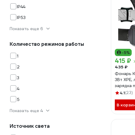
IP44
IP53
Показать еще 6
Количество режимов работы
-5%
1
415 ₽
2
435 ₽
Фонарь 
3
3Вт ХРЕ,
зарядка m
4
комплек
4.1
(23)
5
В корзи
Показать еще 4
Источник света