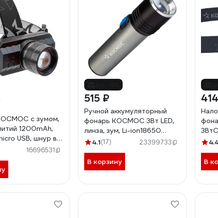
до -9%
д
515 ₽
414
Ручной аккумуляторный
Нало
КОСМОС с зумом,
фонарь КОСМОС 3Вт LED,
фон
 литий 1200mAh,
линза, зум, Li-ion18650
3ВтC
icro USB, шнур в
1200mAh, анодированный
186
4.1
(17)
4.
23399733
те KocH3WZoo
алюминий, USB-шнур
плас
16696531
KOS111Lit
KOC5
В корзину
В к
ну