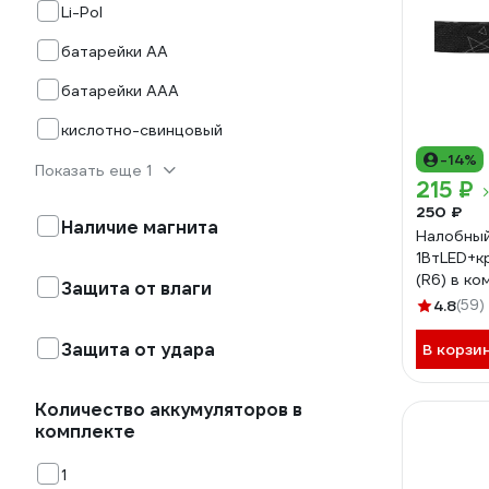
Li-Pol
батарейки AA
батарейки AAA
кислотно-свинцовый
-14%
Показать еще 1
215 ₽
250 ₽
Наличие магнита
Налобны
1ВтLED+к
(R6) в к
Защита от влаги
ABS-плас
4.8
(59)
Защита от удара
В корзи
Количество аккумуляторов в
комплекте
1