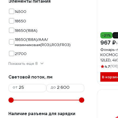
Элементы питания
14500
18650
18650(168A)
-21%
18650(168A)/AAA/
967 ₽
1
мизинчиковая(R03;LR03;FR03)
Фонарь-
21700
КОСМОС 
12LED, 4
Показать еще 8
KOCAccu
4.7
(106
Световой поток, лм
В корзи
от
до
Наличие разъема для зарядки