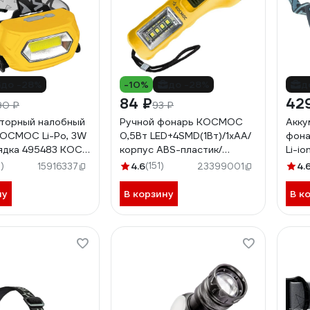
до -28%
-10%
до -28%
д
84 ₽
42
90 ₽
93 ₽
торный налобный
Ручной фонарь КОСМОС
Акку
ОСМОС Li-Po, 3W
0,5Вт LED+4SMD(1Вт)/1xAA/
фон
ядка 495483 KOC-
корпус ABS-пластик/
Li-i
COB
ремешок ручной, KOC119B
KOC
)
4.6
(151)
4.
15916337
23399001
ну
В корзину
В к