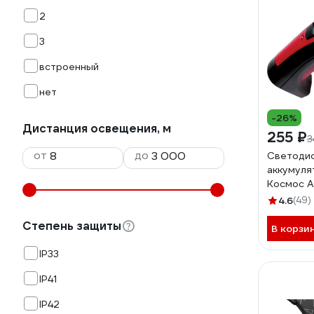
2
3
встроенный
нет
-26%
Дистанция освещения, м
255 ₽
3
от
до
Светоди
аккумуля
Космос A
режима, 
4.6
(49)
зарядка 
Степень защиты
KOCAccu
В корзи
IP33
IP41
IP42