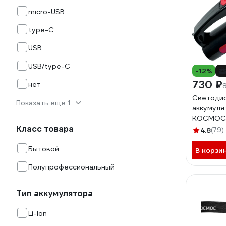
micro-USB
type-C
USB
USB/type-C
-12%
730 ₽
нет
Светоди
Показать еще 1
аккумуля
КОСМОС 
Класс товара
LED заря
4.8
(79)
KOCAc91
Бытовой
В корзи
Полупрофессиональный
Тип аккумулятора
Li-Ion