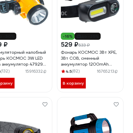
о -30%
-16%
до -25%
9 ₽
529 ₽
633 ₽
муляторный налобный
Фонарь КОСМОС 3Вт ХРЕ,
арь КОСМОС 3W LED
3Вт СОВ, сменный
on аккумулятор 479295
аккумулятор 1200mAh
H3WLi-On
KocH3WDLith
6
(132)
4.5
(82)
15916332
16765213
орзину
В корзину