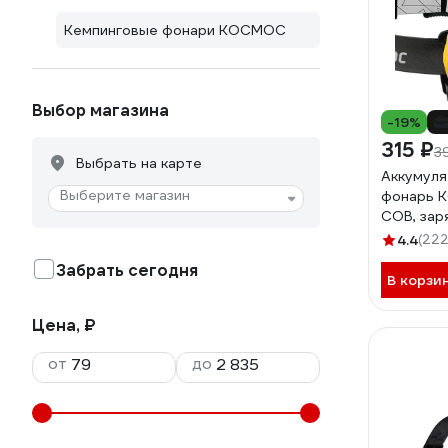
Кемпинговые фонари КОСМОС
Выбор магазина
-19%
315 ₽
3
Выбрать на карте
Аккумуля
Выберите магазин
фонарь К
COB, зар
LiPoH3W
4.4
(222
Забрать сегодня
В корзи
Цена, ₽
от
до