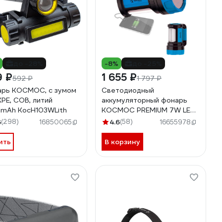
до -28%
-8%
до -25%
9 ₽
1 655 ₽
592 ₽
1 797 ₽
рь КОСМОС, с зумом
Светодиодный
ХРЕ, СОВ, литий
аккумуляторный фонарь
mAh KocH103WLith
КОСМОС PREMIUM 7W LED,
зарядка 220V/12V,
6
(298)
4.6
(58)
16850065
16655978
KOSACCU9107WUSB
ить
В корзину