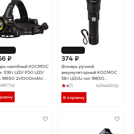
о -32%
до -9%
56 ₽
374 ₽
арь налобный КОСМОС
Фонарь ручной
м. 10Вт LED/ P50 LED/
аккумуляторный КОСМОС
on 18650 2x1000mAh/
5Вт LED/Li-ion 18650
./ USB Type-C,
1200mAh/ABS-пластик/USB
46873
4
(1)
42644633
55Lit
Type-C KOC122Lit
орзину
В корзину