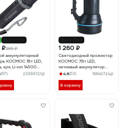
до -25%
до -30%
 ₽
1 260 ₽
265 ₽
ой аккумуляторный
Светодиодный прожектор
рь КОСМОС 1Вт LED,
КОСМОС 7Вт LED,
, зум, Li-ion 14500
литиевый аккумулятор
Ah, ABS-пластик, USB-
3600мАч, 2 режима
6
(67)
4.8
(53)
23399721
16645724
 KOS117Lit
работы, супер яркий,
KOCAccu367W
орзину
В корзину