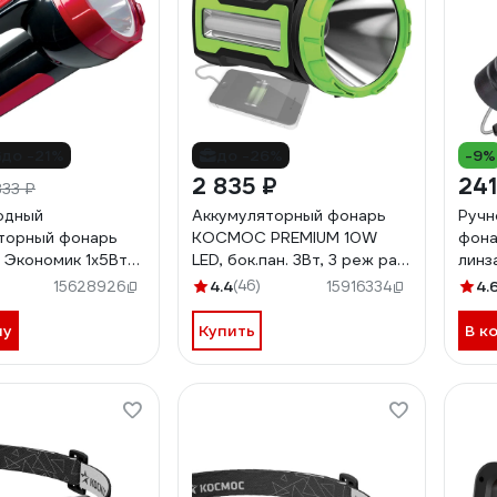
до -21%
до -26%
-9%
2 835 ₽
241
833 ₽
одный
Аккумуляторный фонарь
Ручн
торный фонарь
КОСМОС PREMIUM 10W
фона
Экономик 1х5Вт
LED, бок.пан. 3Вт, 3 реж раб,
линза
дка 220В 452439
479993 KOSAccu9110WUSB
450m
4.4
(46)
4.
15628926
15916334
05WLED
шнур
ну
Купить
В к