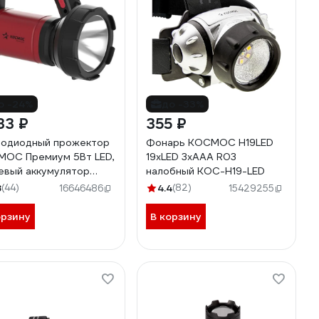
о -24%
до -33%
33 ₽
355 ₽
одиодный прожектор
Фонарь КОСМОС H19LED
ОС Премиум 5Вт LED,
19хLED 3хAAA R03
евый аккумулятор
налобный KOC-H19-LED
мАч, 2 режима
8
(44)
4.4
(82)
16646486
15429255
ты KOSAc8005wLith
орзину
В корзину