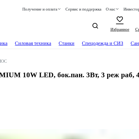
Получение и оплата
Сервис и поддержка
О нас
Инвесто
Избранное
С
ика
Силовая техника
Станки
Спецодежда и СИЗ
Сан
МОС
UM 10W LED, бок.пан. 3Вт, 3 реж раб,