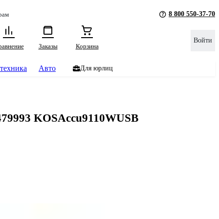
8 800 550-37-70
рам
Войти
равнение
Заказы
Корзина
техника
Авто
Для юрлиц
 479993 KOSAccu9110WUSB