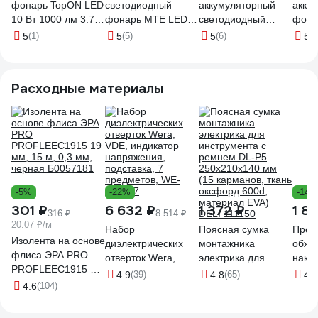
фонарь TopON LED
светодиодный
аккумуляторный
акку
10 Вт 1000 лм 3.7 B
фонарь MTE LED
светодиодный
фона
2 Ач 7.4 Втч, ИК
slim USB
ФОТОН с клипсой и
450 
5
(1)
5
(5)
5
(6)
5
(2
датчик
2827940380
магнитом WLA-
FLB4
препятствий, доп.
1400 26147
фонарь, 2
Расходные материалы
магнитных
крепления, клипса,
IPX7 TOP-MX12SL
-5%
-22%
-14%
301 ₽
6 632 ₽
1 372 ₽
1 81
316 ₽
8 514 ₽
20.07 ₽/м
Набор
Поясная сумка
Прес
Изолента на основе
диэлектрических
монтажника
обжи
флиса ЭРА PRO
отверток Wera,
электрика для
нако
PROFLEEC1915 19
VDE, индикатор
инструмента с
Giga
4.9
(39)
4.8
(65)
4.5
мм, 15 м, 0,3 мм,
4.6
(104)
напряжения,
ремнем DL-P5
черная Б0057181
подставка, 7
250x210x140 мм
предметов, WE-
(15 карманов, ткань