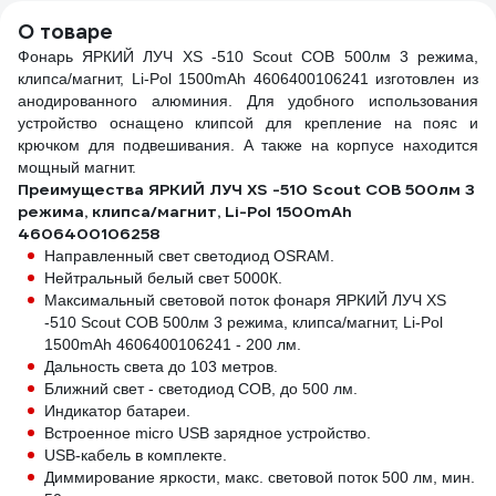
006147
оксфорд 600d,
О товаре
материал EVA)
Фонарь ЯРКИЙ ЛУЧ XS -510 Scout COB 500лм 3 режима,
DELI 111150
клипса/магнит, Li-Pol 1500mAh 4606400106241 изготовлен из
анодированного алюминия. Для удобного использования
устройство оснащено клипсой для крепление на пояс и
крючком для подвешивания. А также на корпусе находится
мощный магнит.
Преимущества ЯРКИЙ ЛУЧ XS -510 Scout COB 500лм 3
режима, клипса/магнит, Li-Pol 1500mAh
4606400106258
Направленный свет светодиод OSRAM.
Нейтральный белый свет 5000К.
Максимальный световой поток фонаря ЯРКИЙ ЛУЧ XS
-510 Scout COB 500лм 3 режима, клипса/магнит, Li-Pol
1500mAh 4606400106241 - 200 лм.
Дальность света до 103 метров.
Ближний свет - светодиод СОВ, до 500 лм.
Индикатор батареи.
Встроенное micro USB зарядное устройство.
USB-кабель в комплекте.
Диммирование яркости, макс. световой поток 500 лм, мин.