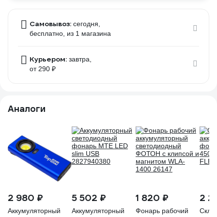
Самовывоз:
сегодня,
бесплатно
, из 1 магазина
Курьером:
завтра,
от 290 ₽
Аналоги
2 980 ₽
5 502 ₽
1 820 ₽
2 2
Аккумуляторный
Аккумуляторный
Фонарь рабочий
Скла