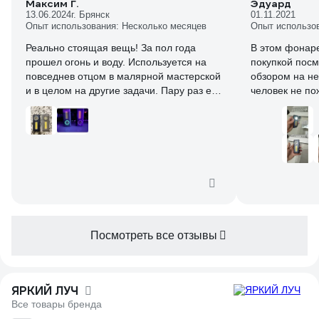
Максим Г.
Эдуард
13.06.2024
г. Брянск
01.11.2021
Опыт использования: Несколько месяцев
Опыт использо
Реально стоящая вещь! За пол года
В этом фонаре
прошел огонь и воду. Используется на
покупкой посм
повседнев отцом в малярной мастерской
обзором на не
и в целом на другие задачи. Пару раз его
человек не пож
оставляли в подкапотке и обшивке
На фото в ср
торпеды из-за того что подвесили)))
моделью, её т
Всегда после ремонтов авто проверяйте
где фонарик. На старом фонарике,
который пару раз чистили
растворителем, кольцо светится в
темноте, что весьма удобно. А вот на
новом эта фитча как-то непонятно
выглядит, будто китайцы колечко покрыли
люминесцентной краской, а затем
Посмотреть все отзывы
закрасили хромом
ЯРКИЙ ЛУЧ
Все товары бренда