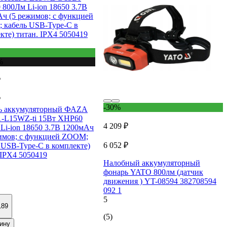
%
₽
₽
-30%
ь аккумуляторный ФАZА
1-L15WZ-ti 15Вт XHP60
4 209 ₽
Li-ion 18650 3.7В 1200мАч
имов; с функцией ZOOM;
6 052 ₽
 USB-Type-C в комплекте)
 IPX4 5050419
Налобный аккумуляторный
фонарь YATO 800лм (датчик
движения ) YT-08594 382708594
092 1
5
189
(5)
ину