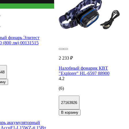
₽
₽
ный фонарь Элитест
 (800 лм) 00131515
2 233 ₽
Налобный фонарик КВТ
448
"Explorer" HL-6597 88900
4.2
ину
(6)
27163926
В корзину