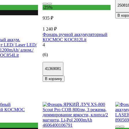
25081
-25%
В корз
935 ₽
1 240 ₽
Фонарь ручной аккумуляторный
ый аккум.
КОСМОС KOC812Lit
 LED/ Laser LED/
4
x1200mAh/ алюм./
(6)
KOC854Lit
41369081
В корзину