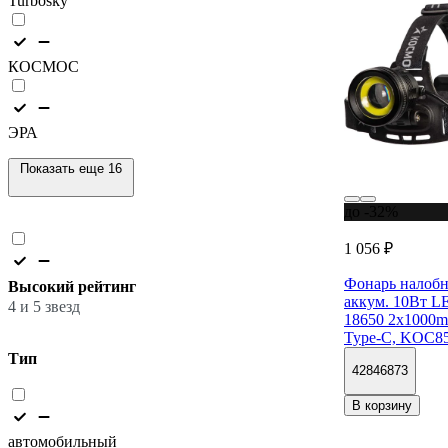
Turbosky
КОСМОС
ЭРА
Показать еще 16
до -32%
1 056 ₽
Фонарь нало
Высокий рейтинг
аккум. 10Вт LE
4 и 5 звезд
18650 2x1000
Type-C, KOC85
Тип
42846873
В корзину
автомобильный