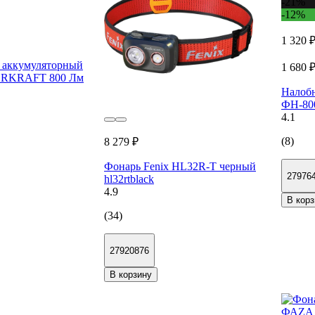
-21%
-12%
1 320 
 аккумуляторный
1 680 
ERKRAFT 800 Лм
Налоб
ФН-800
4.1
(8)
8 279 ₽
Фонарь Fenix HL32R-T черный
27976
hl32rtblack
4.9
В корз
(34)
27920876
В корзину