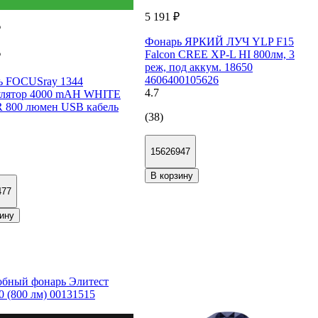
5 191 ₽
₽
Фонарь ЯРКИЙ ЛУЧ YLP F15
Falcon CREE XP-L HI 800лм, 3
₽
реж, под аккум. 18650
4606400105626
ь FOCUSray 1344
4.7
улятор 4000 mAH WHITE
 800 люмен USB кабель
(38)
15626947
В корзину
477
ину