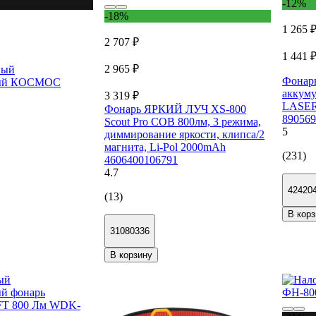
-12%
-18%
1 265 
2 707 ₽
1 441 
2 965 ₽
ный
Фонар
ный КОСМОС
аккум
3 319 ₽
LASER
Фонарь ЯРКИЙ ЛУЧ XS-800
890569
Scout Pro COB 800лм, 3 режима,
5
диммирование яркости, клипса/2
магнита, Li-Pol 2000mAh
(231)
4606400106791
4.7
42420
(13)
В корз
31080336
В корзину