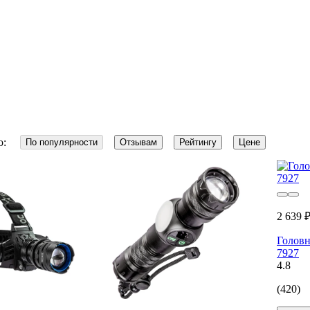
о:
По популярности
Отзывам
Рейтингу
Цене
2 639 
Головн
7927
4.8
(420)