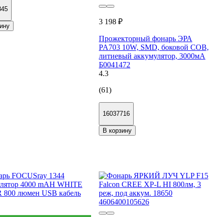
845
3 198 ₽
ину
Прожекторный фонарь ЭРА
PA703 10W, SMD, боковой COB,
литиевый аккумулятор, 3000мА
Б0041472
4.3
(61)
16037716
В корзину