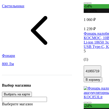
Светильники
-14%
до -24%
1 060 ₽
1 239 ₽
Фонарь налобн
КОСМОС, 10Вт
Li-ion 18650 3
USB Type-C, 
5
Фонари
(1)
800 Лм
41955719
В корзину
Выбор магазина
Выбрать на карте
Выберите магазин
-24%