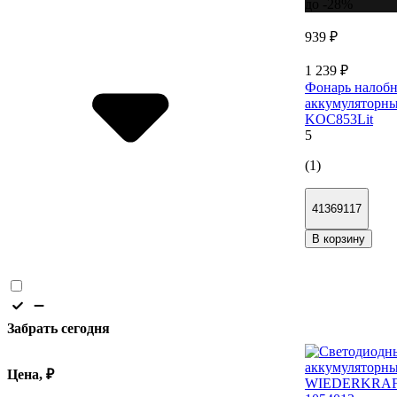
до -28%
939 ₽
1 239 ₽
Фонарь налоб
аккумулятор
KOC853Lit
5
(1)
41369117
В корзину
Забрать сегодня
Цена, ₽