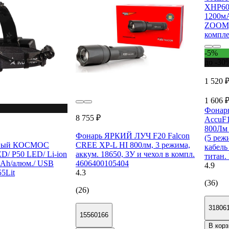
-5%
до -30
1 520 
1 606 
Фонар
8 755 ₽
AccuF
800Лм 
Фонарь ЯРКИЙ ЛУЧ F20 Falcon
(5 реж
бный КОСМОС
CREE XP-L HI 800лм, 3 режима,
кабель
D/ P50 LED/ Li-ion
аккум. 18650, ЗУ и чехол в компл.
титан.
mAh/алюм./ USB
4606400105404
4.9
5Lit
4.3
(36)
(26)
31806
15560166
В корз