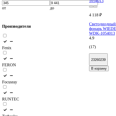
от
до
4 118 ₽
Светодиодный
Производители
фонарь WIED
WDK-1054013
4.9
(17)
Fenix
23260239
FERON
В корзину
Focusray
RUNTEC