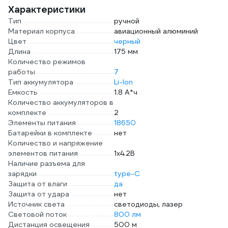
Характеристики
Тип
ручной
Материал корпуса
авиационный алюминий
Цвет
черный
Длина
175 мм
Количество режимов
работы
7
Тип аккумулятора
Li-Ion
Емкость
1.8 А*ч
Количество аккумуляторов в
комплекте
2
Элементы питания
18650
Батарейки в комплекте
нет
Количество и напряжение
элементов питания
1х4.2В
Наличие разъема для
зарядки
type-C
Защита от влаги
да
Защита от удара
нет
Источник света
светодиоды, лазер
Световой поток
800 лм
Дистанция освещения
500 м