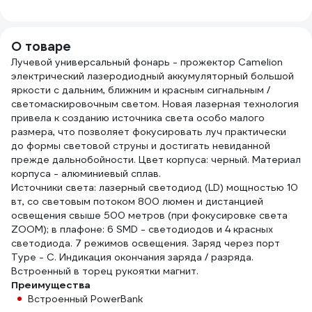
напряжения,
454
подставка, 7
предметов, WE-
О товаре
006147
Лучевой универсальный фонарь - прожектор Camelion
электрический лазеродиодный аккумуляторный большой
яркости с дальним, ближним и красным сигнальным /
светомаскировочным светом. Новая лазерная технология
привела к созданию источника света особо малого
размера, что позволяет фокусировать луч практически
до формы световой струны и достигать невиданной
прежде дальнобойности. Цвет корпуса: черный. Материал
корпуса - алюминиевый сплав.
Источники света: лазерный светодиод (LD) мощностью 10
вт, со световым потоком 800 люмен и дистанцией
освещения свыше 500 метров (при фокусировке света
ZOOM); в плафоне: 6 SMD - светодиодов и 4 красных
светодиода. 7 режимов освещения. Заряд через порт
Type - C. Индикация окончания заряда / разряда.
Встроенный в торец рукоятки магнит.
Преимущества
Встроенный PowerBank