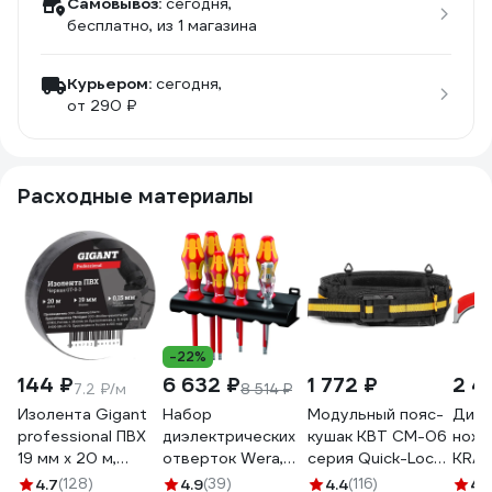
Самовывоз:
сегодня,
бесплатно
, из 1 магазина
Курьером:
сегодня,
от 290 ₽
Расходные материалы
-22%
144 ₽
6 632 ₽
1 772 ₽
2 4
7.2 ₽/м
8 514 ₽
Изолента Gigant
Набор
Модульный пояс-
Диэл
professional ПВХ
диэлектрических
кушак КВТ СМ-06
нож 
19 мм х 20 м,
отверток Wera,
серия Quick-Lock
KRAF
черная GT-0-3
VDE, индикатор
83133
пятк
4.7
(128)
4.9
(39)
4.4
(116)
4.