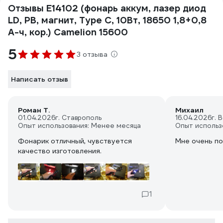
Отзывы E14102 (фонарь аккум, лазер диод
LD, PB, магнит, Type C, 10Вт, 18650 1,8+0,8
А-ч, кор.) Camelion 15600
5
3 отзыва
Написать отзыв
Роман Т.
Михаил
01.04.2026
г. Ставрополь
16.04.2026
г. 
Опыт использования: Менее месяца
Опыт использ
Фонарик отличный, чувствуется
Мне очень п
качество изготовления.
1