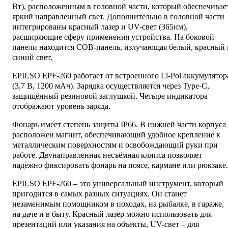
Вт), расположенным в головной части, который обеспечивае
яркий направленный свет. Дополнительно в головной части
интегрированы красный лазер и UV-свет (365нм),
расширяющие сферу применения устройства. На боковой
панели находится COB-панель, излучающая белый, красный 
синий свет.
EPILSO EPF-260 работает от встроенного Li-Pol аккумулятор
(3,7 В, 1200 мАч). Зарядка осуществляется через Type-C,
защищённый резиновой заглушкой. Четыре индикатора
отображают уровень заряда.
Фонарь имеет степень защиты IP66. В нижней части корпуса
расположен магнит, обеспечивающий удобное крепление к
металлическим поверхностям и освобождающий руки при
работе. Двунаправленная несъёмная клипса позволяет
надёжно фиксировать фонарь на поясе, кармане или рюкзаке.
EPILSO EPF-260 – это универсальный инструмент, который
пригодится в самых разных ситуациях. Он станет
незаменимым помощником в походах, на рыбалке, в гараже,
на даче и в быту. Красный лазер можно использовать для
презентаций или указания на объекты, UV-свет – для