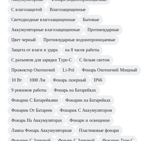
С влагозащитой
Влагозащищенные
Светодиодные влагозащищенные
Бытовые
Аккумуляторные влагозащищенные
Противоударные
Цвет черный
Противоударные водонепроницаемые
Защита от влаги и удара
на 8 часов работы
С разъемом для зарядки Тype-C
С белым светом
Прожектор Охотничий
Li-Pol
Фонарь Охотничий Мощный
10 Вт
1000 Лм
Фонарь лазерный
IP66
9 режимов работы
Фонарь на Батарейках
Фонарик С Батарейками
Фонарик на Батарейках
Фонарик От Батареек
Фонарик С Аккумулятором
Фонарь На Аккумуляторах
Фонари и освещение
Лампа Фонарь Аккумуляторная
Пластиковые фонари
Фонарик С Зарядкой
Фонарь С Зарядкой
Фонарик Type C