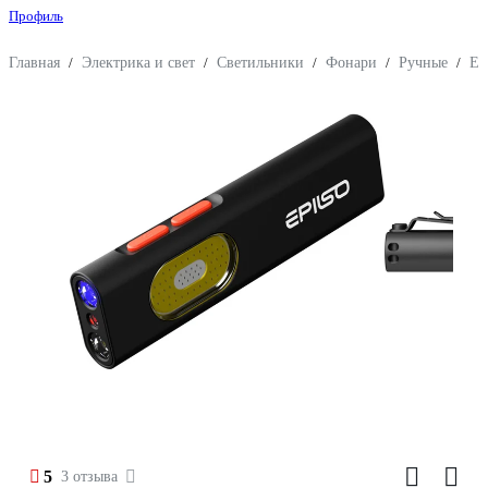
Профиль
Главная
/
Электрика и свет
/
Светильники
/
Фонари
/
Ручные
/
Ep
5
3 отзыва