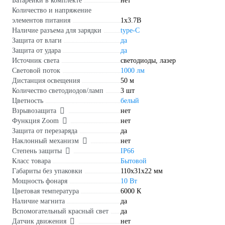
Батарейки в комплекте
нет
Количество и напряжение
элементов питания
1х3.7В
Наличие разъема для зарядки
type-C
Защита от влаги
да
Защита от удара
да
Источник света
светодиоды, лазер
Световой поток
1000 лм
Дистанция освещения
50 м
Количество светодиодов/ламп
3 шт
Цветность
белый
Взрывозащита
нет
Функция Zoom
нет
Защита от перезаряда
да
Наклонный механизм
нет
Степень защиты
IP66
Класс товара
Бытовой
Габариты без упаковки
110x31x22 мм
Мощность фонаря
10 Вт
Цветовая температура
6000 К
Наличие магнита
да
Вспомогательный красный свет
да
Датчик движения
нет