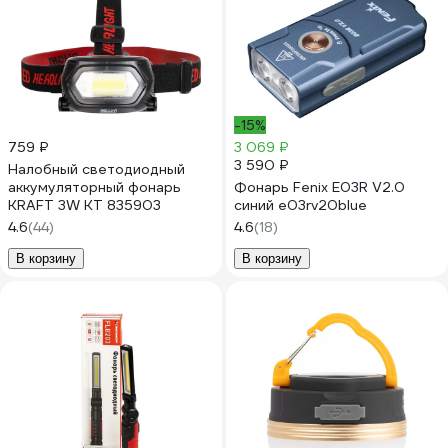
-15%
759 ₽
3 069 ₽
3 590 ₽
Налобный светодиодный
аккумуляторный фонарь
Фонарь Fenix E03R V2.0
KRAFT 3W KT 835903
синий e03rv20blue
4.6
(44)
4.6
(18)
В корзину
В корзину