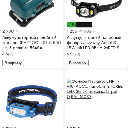
-21%
до -35%
2 790 ₽
1 255 ₽
1 582 ₽
Аккумуляторный налобный
Аккумуляторный налобный
фонарь KRAFTOOL KH-5 550
фонарь Jazzway AccuH3-
лм, 3 режима 56454
L5W-bk LED 5Вт + 2хRED SMD
IP54 5 режимов: 100проц.
4.6
(7)
4.9
(23)
180лм 3.5ч/50проц. 110лм
5.5ч/30проц. 65лм 15ч/красн.
В корзину
В корзину
28ч/мигающ. красн. 12ч
аккум. управл. жестами черн.
5036703