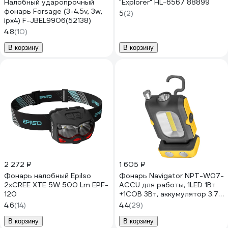
Налобный ударопрочный
"Explorer" HL-6567 88899
фонарь Forsage (3-4.5v, 3w,
5
(2)
ipx4) F-JBEL9906(52138)
4.8
(10)
В корзину
В корзину
2 272 ₽
1 605 ₽
Фонарь налобный Epilso
Фонарь Navigator NPT-W07-
2xCREE XTE 5W 500 Lm EPF-
ACCU для работы, 1LED 1Вт
120
+1COB 3Вт, аккумулятор 3.7В
14083
4.6
(14)
4.4
(29)
В корзину
В корзину