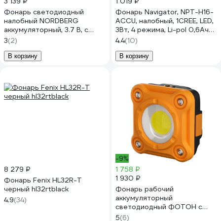
3 139 ₽
1 019 ₽
Фонарь светодиодный
Фонарь Navigator, NPT-H16-
налобный NORDBERG
ACCU, налобный, 1CREE, LED,
аккумуляторный, 3.7 В, c
3Вт, 4 режима, Li-pol 0,6Ач
датчиком движения 1953
14037
3
(2)
4.4
(10)
В корзину
В корзину
-9%
8 279 ₽
1 758 ₽
1 930 ₽
Фонарь Fenix HL32R-T
черный hl32rtblack
Фонарь рабочий
аккумуляторный
4.9
(34)
светодиодный ФОТОН с
клипсой WLA-4000 26148
5
(6)