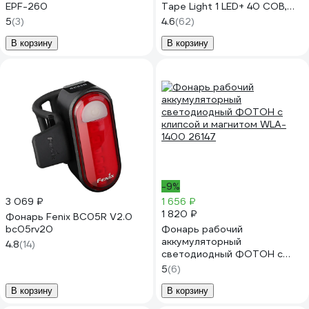
EPF-260
Tape Light 1 LED+ 40 СОВ,
аккум. 220В, USB PF-PFL-
5
(3)
4.6
(62)
HL56
В корзину
В корзину
-9%
3 069 ₽
1 656 ₽
1 820 ₽
Фонарь Fenix BC05R V2.0
bc05rv20
Фонарь рабочий
аккумуляторный
4.8
(14)
светодиодный ФОТОН с
клипсой и магнитом WLA-
5
(6)
1400 26147
В корзину
В корзину