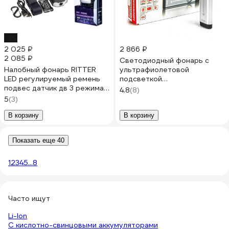
-3%
2 025 ₽
2 866 ₽
2 085 ₽
Светодиодный фонарь с
Налобный фонарь RITTER
ультрафиолетовой
LED регулируемый ремень
подсветкой
подвес датчик дв 3 режима
СТАНКОИМПОРТ FLB101UV
4.8
(8)
5Вт 1200 мАч 180Лм IP44
5
(3)
56211 9
В корзину
В корзину
Показать еще 40
1
2
3
4
5
...
8
Часто ищут
Li-Ion
С кислотно-свинцовыми аккумуляторами