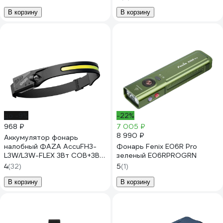
В корзину
В корзину
до -9%
-22%
968 ₽
7 005 ₽
8 990 ₽
Аккумулятор фонарь
налобный ФАZА AccuFH3-
Фонарь Fenix E06R Pro
L3W/L3W-FLEX 3Вт COB+3Вт
зеленый E06RPROGRN
XPE 1200мАч с функцией
4
(32)
5
(1)
управления жестами 5
режимов 5044937
В корзину
В корзину