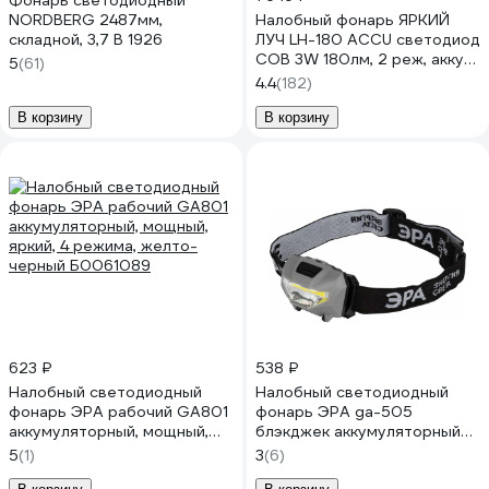
Фонарь светодиодный
NORDBERG 2487мм,
Налобный фонарь ЯРКИЙ
складной, 3,7 В 1926
ЛУЧ LH-180 ACCU светодиод
COB 3W 180лм, 2 реж, аккум.
5
(61)
Li-Po 1200mAh
4.4
(182)
4606400105633
В корзину
В корзину
623 ₽
538 ₽
Налобный светодиодный
Налобный светодиодный
фонарь ЭРА рабочий GA801
фонарь ЭРА ga-505
аккумуляторный, мощный,
блэкджек аккумуляторный
яркий, 4 режима, желто-
мощный яркий 3 режима
5
(1)
3
(6)
черный Б0061089
Б0057455