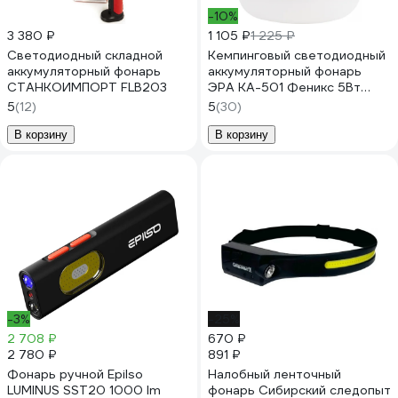
-10%
3 380 ₽
1 105 ₽
1 225 ₽
Светодиодный складной
Кемпинговый светодиодный
аккумуляторный фонарь
аккумуляторный фонарь
СТАНКОИМПОРТ FLB203
ЭРА KA-501 Феникс 5Вт
1200мАч, Б0054032
5
(12)
5
(30)
В корзину
В корзину
-3%
-25%
2 708 ₽
670 ₽
2 780 ₽
891 ₽
Фонарь ручной Epilso
Налобный ленточный
LUMINUS SST20 1000 lm
фонарь Сибирский следопыт