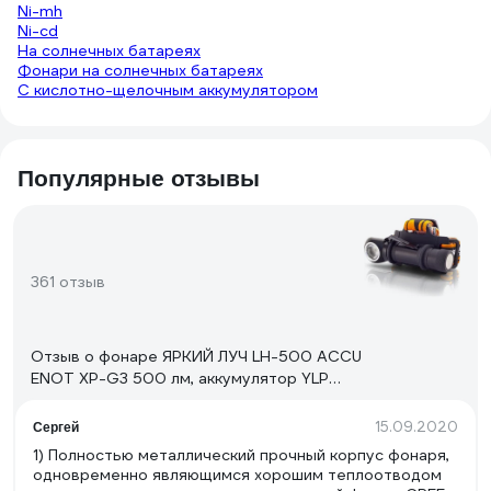
Ni-mh
Ni-cd
На солнечных батареях
Фонари на солнечных батареях
С кислотно-щелочным аккумулятором
Популярные отзывы
361 отзыв
Отзыв о фонаре ЯРКИЙ ЛУЧ LH-500 ACCU
ENOT XP-G3 500 лм, аккумулятор YLP
18650 3400mAh с встроенным ЗУ
4606400105916
15.09.2020
Сергей
1) Полностью металлический прочный корпус фонаря,
одновременно являющимся хорошим теплоотводом