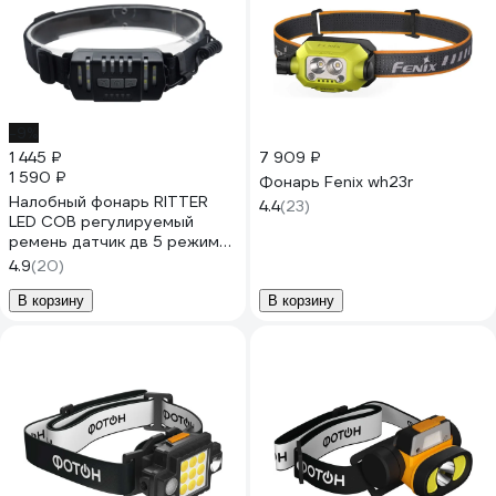
-9%
1 445 ₽
7 909 ₽
1 590 ₽
Фонарь Fenix wh23r
Налобный фонарь RITTER
4.4
(23)
LED COB регулируемый
ремень датчик дв 5 режима
7Вт 1200 мАч 300Лм IP44
4.9
(20)
56204 1
В корзину
В корзину