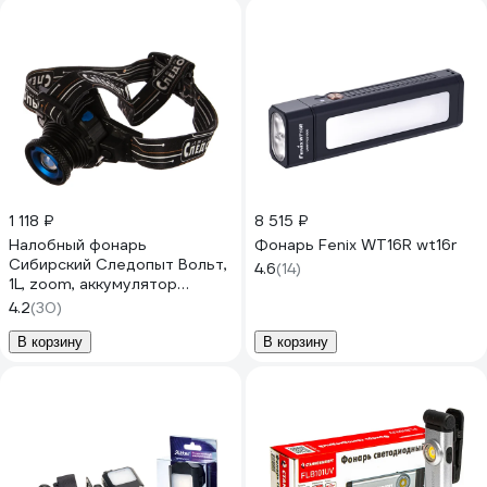
1 118 ₽
8 515 ₽
Налобный фонарь
Фонарь Fenix WT16R wt16r
Сибирский Следопыт Вольт,
4.6
(14)
1L, zoom, аккумулятор
220В+12В, 500 лм, 120 PF-
4.2
(30)
PFL-HL24
В корзину
В корзину