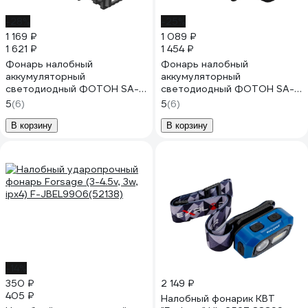
-28%
-25%
1 169 ₽
1 089 ₽
1 621 ₽
1 454 ₽
Фонарь налобный
Фонарь налобный
аккумуляторный
аккумуляторный
светодиодный ФОТОН SA-
светодиодный ФОТОН SA-
950 (5W + 1W) 25537
1500S (5W + 3W) 25539
5
(6)
5
(6)
В корзину
В корзину
-14%
350 ₽
2 149 ₽
405 ₽
Налобный фонарик КВТ