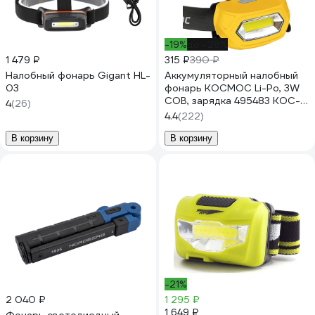
-19%
до -28%
1 479 ₽
315 ₽
390 ₽
Налобный фонарь Gigant HL-
Аккумуляторный налобный
03
фонарь КОСМОС Li-Po, 3W
COB, зарядка 495483 KOC-
4
(26)
LiPoH3WCOB
4.4
(222)
В корзину
В корзину
-21%
2 040 ₽
1 295 ₽
1 649 ₽