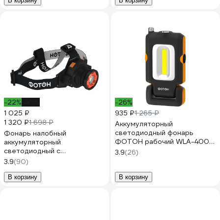
В корзину
В корзину
-22%
-40%
-26%
1 025 ₽
935 ₽
1 265 ₽
1 320 ₽
1 698 ₽
Аккумуляторный
светодиодный фонарь
Фонарь налобный
ФОТОН рабочий WLА-400
аккумуляторный
23864
светодиодный с
3.9
(26)
регулируемым фокусом
3.9
(90)
ФОТОН SА-900 23084
В корзину
В корзину