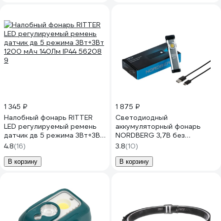
1 345 ₽
1 875 ₽
Налобный фонарь RITTER
Светодиодный
LED регулируемый ремень
аккумуляторный фонарь
датчик дв 5 режима 3Вт+3Вт
NORDBERG 3,7В без
1200 мАч 140Лм IP44 56208
зарядного устройства 1917
4.8
(16)
3.8
(10)
9
В корзину
В корзину