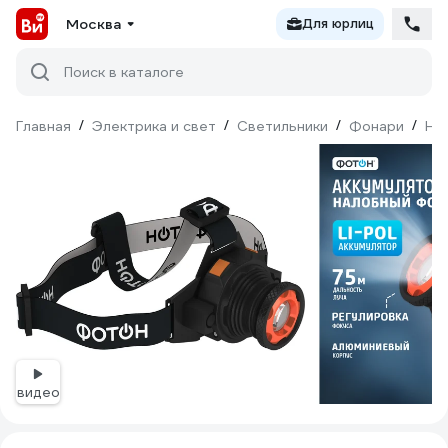
Москва
Для юрлиц
Поиск в каталоге
Главная
/
Электрика и свет
/
Светильники
/
Фонари
/
На
видео