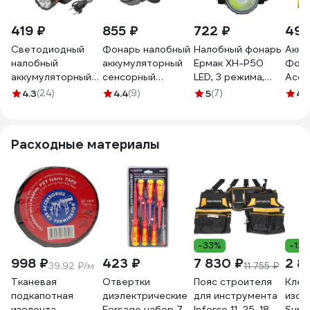
419 ₽
855 ₽
722 ₽
495
Светодиодный
Фонарь налобный
Налобный фонарь
Акку
налобный
аккумуляторный
Ермак XH-P50
Фон
аккумуляторный
сенсорный
LED, 3 режима,
Accu
фонарь Forcekraft
Автоdело 120Lm,
2000мАч,
(зел
4.3
(24)
4.4
(9)
5
(7)
4.
(12500К, 4В,
Li,ion 800mAh ()
8,3x6х7,3см, USB
500мА,
44345 16332
кабель, пластик
зарядка-12ч,
221-075
Расходные материалы
рабочее
время-7ч) FK-
CAM2042(54719)
-33%
-12
998 ₽
423 ₽
7 830 ₽
2 8
39.92 ₽/м
11 755 ₽
Тканевая
Отвертки
Пояс строителя
Клещ
подкапотная
диэлектрические
для инструмента
изол
изолента
Forsage набор 7
Inforce 11-25-18
Super