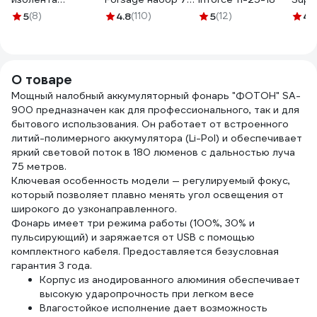
Terminator Izt
предметов F-
200
5
(8)
4.8
(110)
5
(12)
4.
1925 fabric, 19мм х
2827(65959)
25м, толщина
0,25мм 2000832
О товаре
Мощный налобный аккумуляторный фонарь "ФОТОН" SA-
900 предназначен как для профессионального, так и для
бытового использования. Он работает от встроенного
литий-полимерного аккумулятора (Li-Pol) и обеспечивает
яркий световой поток в 180 люменов с дальностью луча
75 метров.
Ключевая особенность модели — регулируемый фокус,
который позволяет плавно менять угол освещения от
широкого до узконаправленного.
Фонарь имеет три режима работы (100%, 30% и
пульсирующий) и заряжается от USB с помощью
комплектного кабеля. Предоставляется безусловная
гарантия 3 года.
Корпус из анодированного алюминия обеспечивает
высокую ударопрочность при легком весе
Влагостойкое исполнение дает возможность