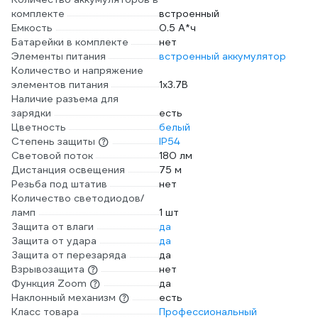
комплекте
встроенный
Емкость
0.5 А*ч
Батарейки в комплекте
нет
Элементы питания
встроенный аккумулятор
Количество и напряжение
элементов питания
1х3.7В
Наличие разъема для
зарядки
есть
Цветность
белый
Степень защиты
IP54
Световой поток
180 лм
Дистанция освещения
75 м
Резьба под штатив
нет
Количество светодиодов/
ламп
1 шт
Защита от влаги
да
Защита от удара
да
Защита от перезаряда
да
Взрывозащита
нет
Функция Zoom
да
Наклонный механизм
есть
Класс товара
Профессиональный