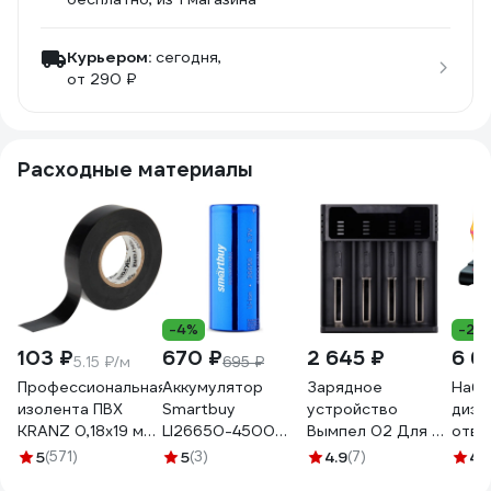
Курьером:
сегодня,
от 290 ₽
Расходные материалы
-4%
-22
103 ₽
670 ₽
2 645 ₽
6 6
5.15 ₽/м
695 ₽
Профессиональная
Аккумулятор
Зарядное
Набо
изолента ПВХ
Smartbuy
устройство
диэл
KRANZ 0,18х19 мм,
LI26650-4500
Вымпел 02 Для 4-
отве
20 м, черная KR-
mAh (25/200)
х Li-ion/Ni-MH/Ni-
VDE,
5
(571)
5
(3)
4.9
(7)
4.
09-2806
SBBR-26650-
Cd батарей 5232
напр