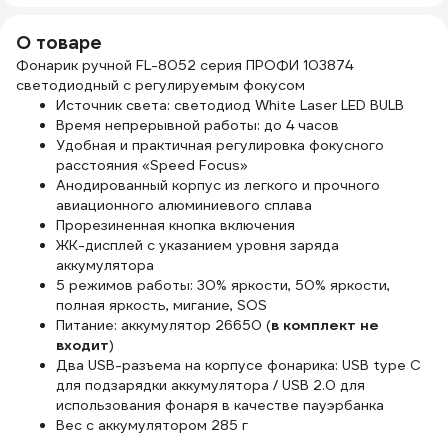
1S4500
подс
пред
О товаре
0061
Фонарик ручной FL-8052 серия ПРОФИ 103874
светодиодный с регулируемым фокусом
Источник света: светодиод White Laser LED BULB
Время непрерывной работы: до 4 часов
Удобная и практичная регулировка фокусного
расстояния «Speed Focus»
Анодированный корпус из легкого и прочного
авиационного алюминиевого сплава
Прорезиненная кнопка включения
ЖК-дисплей с указанием уровня заряда
аккумулятора
5 режимов работы: 30% яркости, 50% яркости,
полная яркость, мигание, SOS
Питание: аккумулятор 26650 (
в комплект не
входит
)
Два USB-разъема на корпусе фонарика: USB type C
для подзарядки аккумулятора / USB 2.0 для
использования фонаря в качестве пауэрбанка
Вес с аккумулятором 285 г