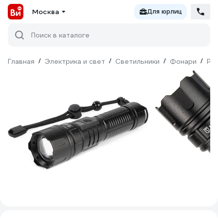
Москва
Для юрлиц
Поиск в каталоге
Главная
/
Электрика и свет
/
Светильники
/
Фонари
/
Ру