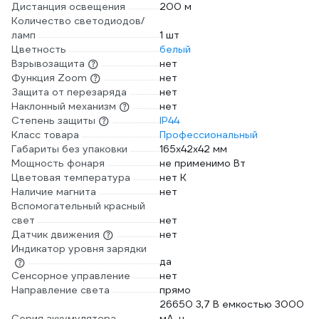
Дистанция освещения
200 м
Количество светодиодов/
ламп
1 шт
Цветность
белый
Взрывозащита
нет
Функция Zoom
нет
Защита от перезаряда
нет
Наклонный механизм
нет
Степень защиты
IP44
Класс товара
Профессиональный
Габариты без упаковки
165х42х42 мм
Мощность фонаря
не применимо Вт
Цветовая температура
нет К
Наличие магнита
нет
Вспомогательный красный
свет
нет
Датчик движения
нет
Индикатор уровня зарядки
да
Сенсорное управление
нет
Направление света
прямо
26650 3,7 В емкостью 3000
Серия аккумулятора
мА-ч