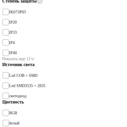
Степень защиты
IK07/IP65
IP20
IP33
IP4
IP40
Показать еще 13
Источник света
Led COB + SMD
Led SMD3535 + 2835
светодиод
Цветность
RGB
белый