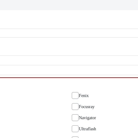
Fenix
Focusray
Navigator
Ultraflash