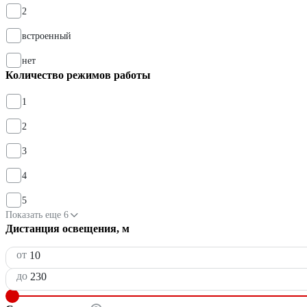
2
встроенный
нет
Количество режимов работы
1
2
3
4
5
Показать еще 6
Дистанция освещения, м
от
до