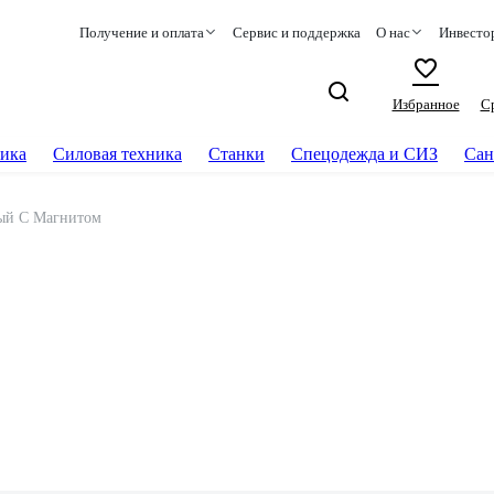
Получение и оплата
Сервис и поддержка
О нас
Инвесто
Избранное
С
ика
Силовая техника
Станки
Спецодежда и СИЗ
Сан
ый С Магнитом