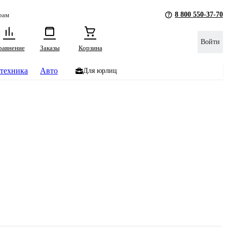
8 800 550-37-70
рам
Войти
равнение
Заказы
Корзина
техника
Авто
Для юрлиц