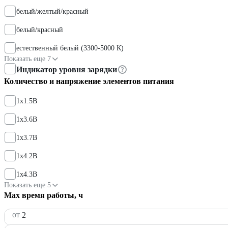
белый/желтый/красный
белый/красный
естественный белый (3300-5000 К)
Показать еще 7
Индикатор уровня зарядки
Количество и напряжение элементов питания
1х1.5В
1х3.6В
1х3.7В
1х4.2В
1х4.3В
Показать еще 5
Max время работы, ч
от