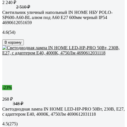
2 240 ₽
2 510 ₽
Светильник уличный напольный IN HOME НБУ POLO-
SP600-A60-BL алюм под А60 Е27 600мм черный IP54
4690612051659
4.6
(54)
В корзину
-23%
268 ₽
348 ₽
Светодиодная лампа IN HOME LED-HP-PRO 50Вт, 230В, Е27,
с адаптером E40, 4000К, 4750Лм 4690612031118
4.5
(275)