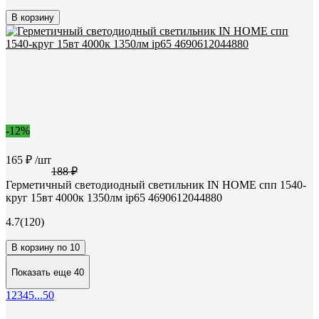
В корзину
-12%
165 ₽
/шт
188 ₽
Герметичный светодиодный светильник IN HOME спп 1540-
круг 15вт 4000к 1350лм ip65 4690612044880
4.7
(120)
В корзину по 10
Показать еще 40
1
2
3
4
5
...
50