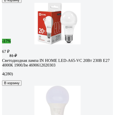
В корзину
-17%
67 ₽
81 ₽
Светодиодная лампа IN HOME LED-A65-VC 20Вт 230В Е27
4000К 1900Лм 4690612020303
4
(280)
В корзину