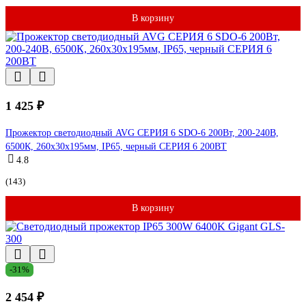
В корзину
1 425 ₽
Прожектор светодиодный AVG СЕРИЯ 6 SDO-6 200Вт, 200-240В,
6500К, 260x30x195мм, IP65, черный СЕРИЯ 6 200ВТ
4.8
(143)
В корзину
-31%
2 454 ₽