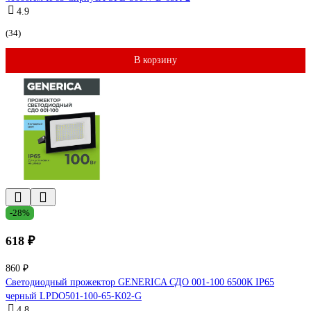
4.9
(34)
В корзину
-28%
618 ₽
860 ₽
Светодиодный прожектор GENERICA СДО 001-100 6500К IP65
черный LPDO501-100-65-K02-G
4.8