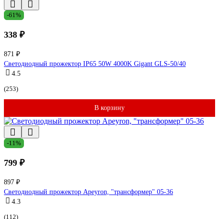
-61%
338 ₽
871 ₽
Светодиодный прожектор IP65 50W 4000K Gigant GLS-50/40
4.5
(253)
В корзину
-11%
799 ₽
897 ₽
Светодиодный прожектор Apeyron, "трансформер" 05-36
4.3
(112)