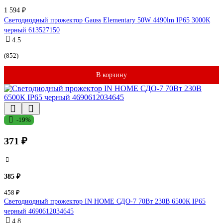
1 594 ₽
Светодиодный прожектор Gauss Elementary 50W 4490lm IP65 3000К
черный 613527150
4.5
(852)
В корзину
-19%
371 ₽
385 ₽
458 ₽
Светодиодный прожектор IN HOME СДО-7 70Вт 230В 6500К IP65
черный 4690612034645
4.8