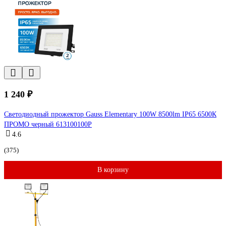
1 240 ₽
Светодиодный прожектор Gauss Elementary 100W 8500lm IP65 6500К
ПРОМО черный 613100100P
4.6
(375)
В корзину