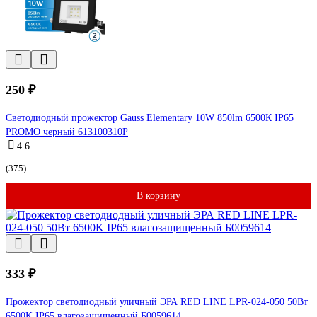
250 ₽
Светодиодный прожектор Gauss Elementary 10W 850lm 6500К IP65
PROMO черный 613100310P
4.6
(375)
В корзину
333 ₽
Прожектор светодиодный уличный ЭРА RED LINE LPR-024-050 50Вт
6500K IP65 влагозащищенный Б0059614