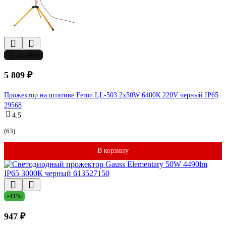
до -46%
5 809 ₽
Прожектор на штативе Feron LL-503 2х50W 6400К 220V черный IP65
29568
4.5
(63)
В корзину
-41%
947 ₽