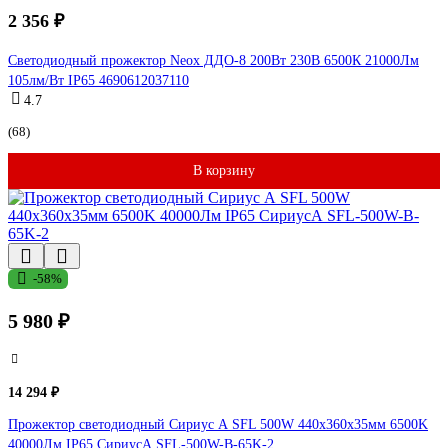
2 356 ₽
Светодиодный прожектор Neox ДДО-8 200Вт 230В 6500К 21000Лм
105лм/Вт IP65 4690612037110
4.7
(68)
В корзину
-58%
5 980 ₽
14 294 ₽
Прожектор светодиодный Сириус А SFL 500W 440x360x35мм 6500K
40000Лм IP65 СириусА SFL-500W-B-65K-2