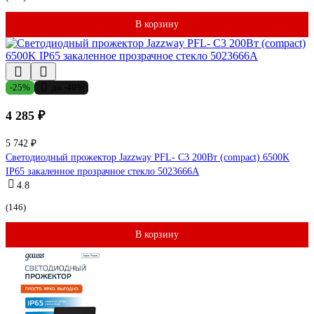
В корзину
-25%
до -40%
4 285 ₽
5 742 ₽
Светодиодный прожектор Jazzway PFL- C3 200Вт (compact) 6500K
IP65 закаленное прозрачное стекло 5023666A
4.8
(146)
В корзину