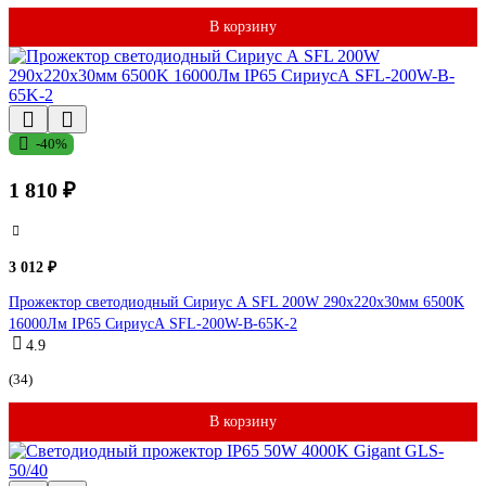
В корзину
-40%
1 810 ₽
3 012 ₽
Прожектор светодиодный Сириус А SFL 200W 290x220x30мм 6500K
16000Лм IP65 СириусА SFL-200W-B-65K-2
4.9
(34)
В корзину