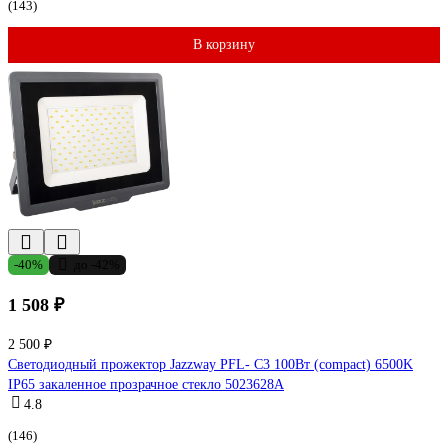
(143)
В корзину
-40%
до -42%
1 508 ₽
2 500 ₽
Светодиодный прожектор Jazzway PFL- C3 100Вт (compact) 6500K
IP65 закаленное прозрачное стекло 5023628A
4.8
(146)