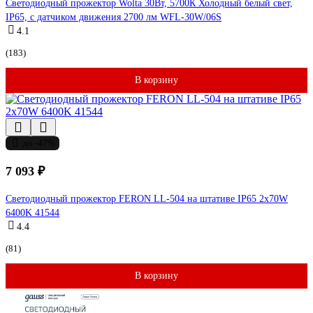
Светодиодный прожектор Wolta 30Вт, 5700К Холодный белый свет,
IP65, с датчиком движения 2700 лм WFL-30W/06S
4.1
(183)
В корзину
до -47%
7 093 ₽
Светодиодный прожектор FERON LL-504 на штативе IP65 2х70W
6400K 41544
4.4
(81)
В корзину