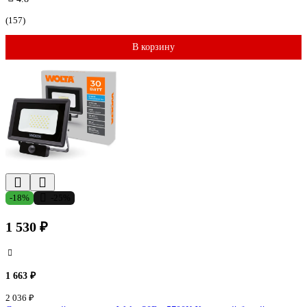
(157)
В корзину
-18%
-25%
1 530 ₽
1 663 ₽
2 036 ₽