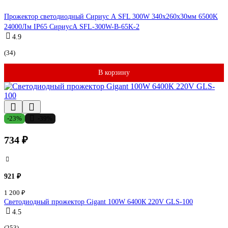
Прожектор светодиодный Сириус А SFL 300W 340x260x30мм 6500K
24000Лм IP65 СириусА SFL-300W-B-65K-2
4.9
(34)
В корзину
-23%
-39%
734 ₽
921 ₽
1 200 ₽
Светодиодный прожектор Gigant 100W 6400К 220V GLS-100
4.5
(253)