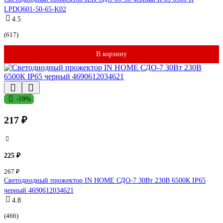
LPDO601-50-65-K02
4.5
(617)
В корзину
-19%
217 ₽
225 ₽
267 ₽
Светодиодный прожектор IN HOME СДО-7 30Вт 230В 6500К IP65
черный 4690612034621
4.8
(466)