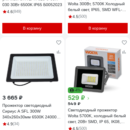
Wolta 300Вт, 5700К Холодный
030 30Вт 6500K IP65 Б0052023
белый свет, IP65, SMD WFL-
4.6
(849)
300W/06
4.5
(500)
В корзину
В корзину
-4%
529 ₽
3 665 ₽
549 ₽
Прожектор светодиодный
Светодиодный прожектор
Сириус А SFL 300W
Wolta 5700K, холодный белый
340x260x30мм 6500K 24000Лм
свет, 20Вт SMD, IP 65, IK08,
IP65 СириусА SFL-300W-B-
4.9
(34)
WFL-20W/06
65K-2
4.5
(500)