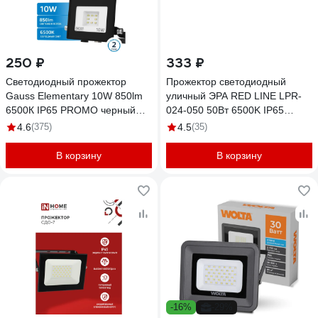
250 ₽
333 ₽
Светодиодный прожектор
Прожектор светодиодный
Gauss Elementary 10W 850lm
уличный ЭРА RED LINE LPR-
6500К IP65 PROMO черный
024-050 50Вт 6500K IP65
613100310P
влагозащищенный Б0059614
4.6
(375)
4.5
(35)
В корзину
В корзину
-16%
-29%