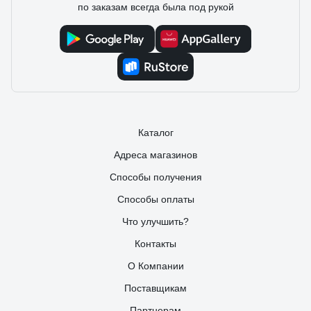
был поражен таким качеством сборки:) В общем девайс
по заказам всегда была под рукой
отличный. Жаль что я никак не могу найти - КТО ЭТО
ЧУДО ПРОИЗВЕЛ?! Продавец - Яркий Луч, он продавец. А
вот чье производство - не понятно. А очень хотелось бы
знать, раз так качественно сделан.
Каталог
Адреса магазинов
Способы получения
Способы оплаты
Что улучшить?
Контакты
О Компании
Поставщикам
Партнерам