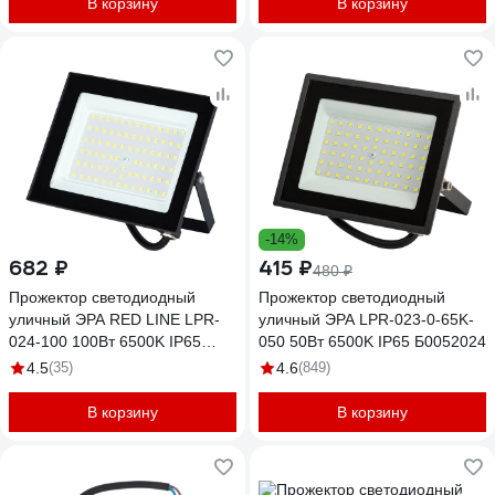
В корзину
В корзину
-14%
682 ₽
415 ₽
480 ₽
Прожектор светодиодный
Прожектор светодиодный
уличный ЭРА RED LINE LPR-
уличный ЭРА LPR-023-0-65K-
024-100 100Вт 6500K IP65
050 50Вт 6500K IP65 Б0052024
влагозащищенный Б0059616
4.5
(35)
4.6
(849)
В корзину
В корзину