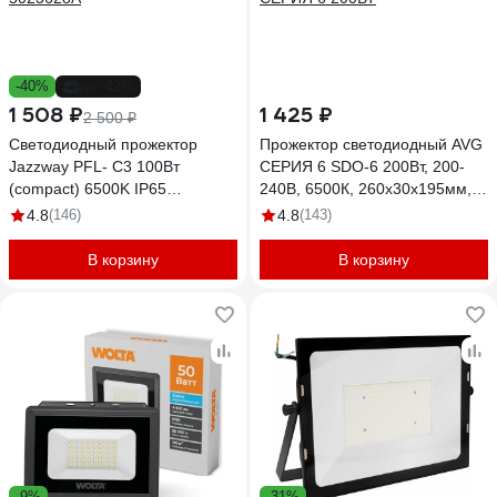
-40%
до -42%
1 508 ₽
1 425 ₽
2 500 ₽
Светодиодный прожектор
Прожектор светодиодный AVG
Jazzway PFL- C3 100Вт
СЕРИЯ 6 SDO-6 200Вт, 200-
(compact) 6500K IP65
240В, 6500К, 260x30x195мм,
закаленное прозрачное стекло
IP65, черный СЕРИЯ 6 200ВТ
4.8
(146)
4.8
(143)
5023628A
В корзину
В корзину
-9%
-31%