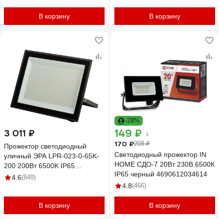
50W/06S
В корзину
В корзину
-28%
149 ₽
3 011 ₽
170 ₽
208 ₽
Прожектор светодиодный
Светодиодный прожектор IN
уличный ЭРА LPR-023-0-65K-
HOME СДО-7 20Вт 230В 6500К
200 200Вт 6500K IP65
IP65 черный 4690612034614
Б0052028
4.6
(849)
4.8
(466)
В корзину
В корзину