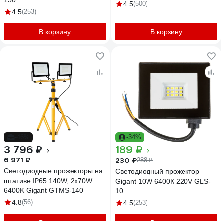
150
серый WFL-100W/06
4.5
(500)
4.5
(253)
В корзину
В корзину
-46%
-34%
3 796 ₽
189 ₽
6 971 ₽
230 ₽
288 ₽
Светодиодные прожекторы на
Светодиодный прожектор
штативе IP65 140W, 2x70W
Gigant 10W 6400К 220V GLS-
6400K Gigant GTMS-140
10
4.8
(56)
4.5
(253)