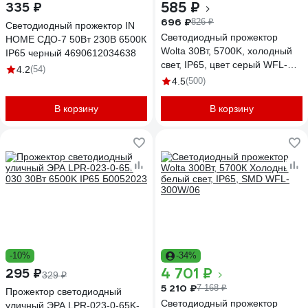
585 ₽
335 ₽
696 ₽
826 ₽
Светодиодный прожектор IN
Светодиодный прожектор
HOME СДО-7 50Вт 230В 6500К
Wolta 30Вт, 5700K, холодный
IP65 черный 4690612034638
свет, IP65, цвет серый WFL-
4.2
(54)
30W/06
4.5
(500)
В корзину
В корзину
-10%
-34%
4 701 ₽
295 ₽
329 ₽
5 210 ₽
7 168 ₽
Прожектор светодиодный
Светодиодный прожектор
уличный ЭРА LPR-023-0-65K-