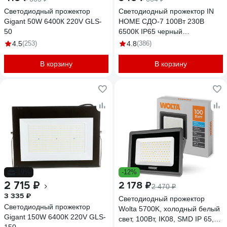
Светодиодный прожектор
Светодиодный прожектор IN
Gigant 50W 6400К 220V GLS-
HOME СДО-7 100Вт 230В
50
6500К IP65 черный
4690612034652
4.5
(253)
4.8
(386)
В корзину
В корзину
-19%
-12%
2 715 ₽
2 178 ₽
2 470 ₽
3 335 ₽
Светодиодный прожектор
Светодиодный прожектор
Wolta 5700K, холодный белый
Gigant 150W 6400К 220V GLS-
свет, 100Вт, IK08, SMD IP 65,