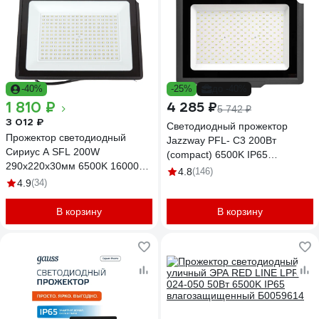
-40%
-25%
до -40%
1 810 ₽
4 285 ₽
5 742 ₽
3 012 ₽
Светодиодный прожектор
Прожектор светодиодный
Jazzway PFL- C3 200Вт
Сириус А SFL 200W
(compact) 6500K IP65
290x220x30мм 6500K 16000Лм
закаленное прозрачное стекло
4.8
(146)
IP65 СириусА SFL-200W-B-
4.9
(34)
5023666A
65K-2
В корзину
В корзину