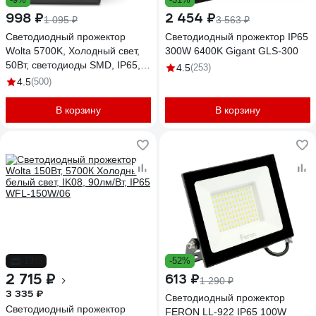
998 ₽
2 454 ₽
1 095 ₽
3 563 ₽
Светодиодный прожектор
Светодиодный прожектор IP65
Wolta 5700K, Холодный свет,
300W 6400K Gigant GLS-300
50Вт, светодиоды SMD, IP65,
4.5
(253)
цвет серый WFL-50W/06
4.5
(500)
В корзину
В корзину
-19%
-52%
2 715 ₽
613 ₽
1 290 ₽
3 335 ₽
Светодиодный прожектор
Светодиодный прожектор
FERON LL-922 IP65 100W