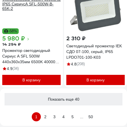
-58%
5 980 ₽
2 310 ₽
14 294 ₽
Светодиодный прожектор IEK
Прожектор светодиодный
СДО 07-100, серый, IP65
Сириус А SFL 500W
LPDO701-100-K03
440x360x35мм 6500K 40000Лм
4.8
(208)
IP65 СириусА SFL-500W-B-
4.9
(34)
65K-2
В корзину
В корзину
Показать еще 40
1
2
3
4
5
...
50