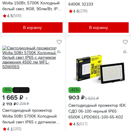
Wolta 150Вт, 5700К Холодный
6400K 32103
белый свет, IK08, 90лм/Вт, IP65
4.6
(239)
WFL-150W/06
4.5
(500)
В корзину
В корзину
-5%
-25%
-41%
1 665 ₽
903 ₽
1 521 ₽
2 113 ₽
2 224 ₽
Светодиодный прожектор IEK
Светодиодный прожектор
СДО 06-100 черный IP65
Wolta 50Вт 5700К Холодный
6500K LPDO601-100-65-K02
белый свет IP65 с датчиком
4.5
(617)
движения 4500 лм WFL-
4.1
(183)