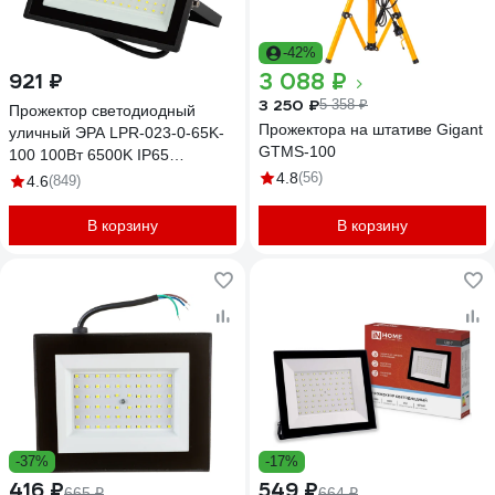
-42%
3 088 ₽
921 ₽
3 250 ₽
5 358 ₽
Прожектор светодиодный
Прожектора на штативе Gigant
уличный ЭРА LPR-023-0-65K-
GTMS-100
100 100Вт 6500K IP65
Б0052026
4.8
(56)
4.6
(849)
В корзину
В корзину
-37%
-17%
416 ₽
549 ₽
665 ₽
664 ₽