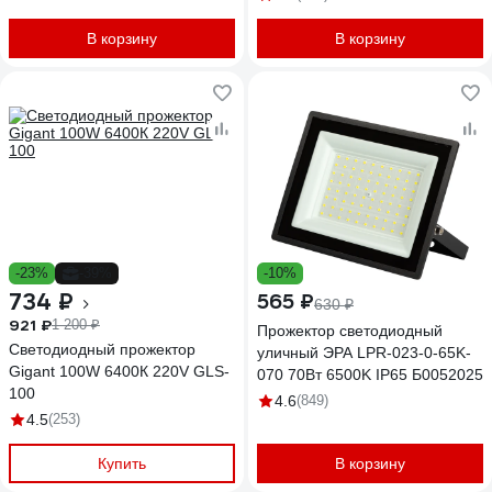
В корзину
В корзину
-23%
-39%
-10%
734 ₽
565 ₽
630 ₽
921 ₽
1 200 ₽
Прожектор светодиодный
Светодиодный прожектор
уличный ЭРА LPR-023-0-65K-
Gigant 100W 6400К 220V GLS-
070 70Вт 6500K IP65 Б0052025
100
4.6
(849)
4.5
(253)
Купить
В корзину