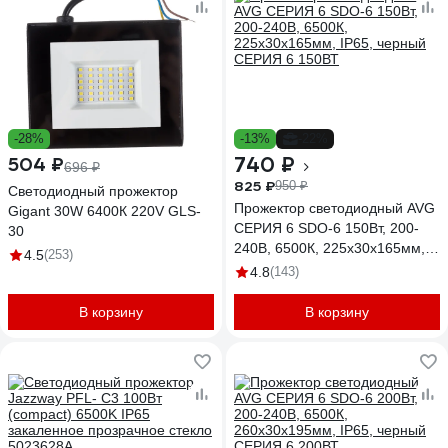
-28%
-13%
-22%
740 ₽
504 ₽
696 ₽
825 ₽
950 ₽
Светодиодный прожектор
Прожектор светодиодный AVG
Gigant 30W 6400К 220V GLS-
СЕРИЯ 6 SDO-6 150Вт, 200-
30
240В, 6500К, 225x30x165мм,
4.5
(253)
IP65, черный СЕРИЯ 6 150ВТ
4.8
(143)
В корзину
В корзину