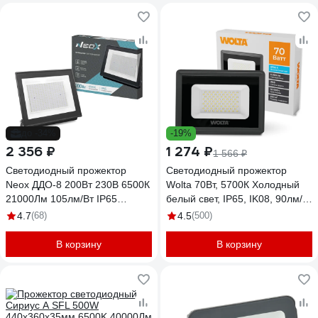
до -34%
-19%
2 356 ₽
1 274 ₽
1 566 ₽
Светодиодный прожектор
Светодиодный прожектор
Neox ДДО-8 200Вт 230В 6500К
Wolta 70Вт, 5700К Холодный
21000Лм 105лм/Вт IP65
белый свет, IP65, IK08, 90лм/
4690612037110
Вт WFL-70W/06
4.7
(68)
4.5
(500)
В корзину
В корзину