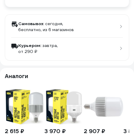
Самовывоз:
сегодня,
бесплатно
, из 6 магазинов
Курьером:
завтра,
от 290 ₽
Аналоги
2 615 ₽
3 970 ₽
2 907 ₽
3 8