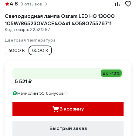
4.8
9 отзывов
Светодиодная лампа Osram LED HQ 13000
105W/865230VACE404x1 4058075576711
Код товара: 22521297
Цветовая температура
4000 К
6500 К
до -13%
5 521 ₽
Начислим 55 бонусов
В корзину
Быстрый заказ