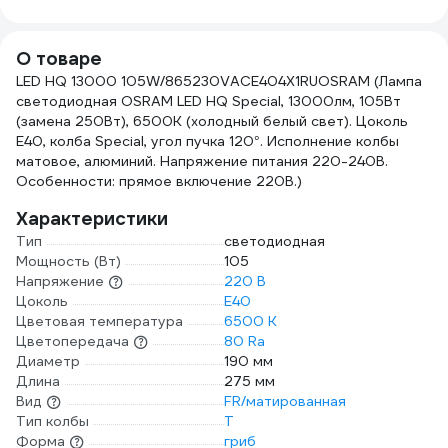
подвесной
керамический Е40
белый 474008
О товаре
LED HQ 13000 105W/865230VACE404X1RUOSRAM (Лампа
светодиодная OSRAM LED HQ Special, 13000лм, 105Вт
(замена 250Вт), 6500К (холодный белый свет). Цоколь
E40, колба Special, угол пучка 120°. Исполнение колбы
матовое, алюминий. Напряжение питания 220-240В.
Особенности: прямое включение 220В.)
Характеристики
Тип
светодиодная
Мощность (Вт)
105
Напряжение
220 В
Цоколь
E40
Цветовая температура
6500 К
Цветопередача
80 Ra
Диаметр
190 мм
Длина
275 мм
Вид
FR/матированная
Тип колбы
T
Форма
гриб