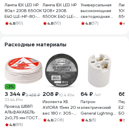
Лампа IEK LED HP
Лампа IEK LED HP
Универсальная
Лампа
80вт 230В 6500К
120Вт 230В
высокомощная
100в
E40 LLE-HP-80-
6500К E40 LLE-
светодиодная
6500
230-65-E40
HP-120-230-65-
лампа General
HP-1
4.8
(60)
4.8
(60)
4.8
(57)
4.
E40
Lighting Systems
E40
E40,
энергоэффективная
Расходные материалы
лампочка –
Цилиндр,
световой поток
10000 лм
(люмен),
мощность 150 Вт,
холодный белый
6500К 661082
-3%
3 344 ₽
208 ₽
64 ₽
66 
/шт
3 458 ₽
10.4 ₽/м
33.44 ₽/м
Изолента ХБ
Патрон
Пере
Провод ШВВП
AVIORA 15мм 20 м
электрический
E27-
АЛЬФАКАБЕЛЬ
вес 180 г. 305-
General Lighting
Б00
2х0,75 мм ГОСТ
065
Systems GLH-
4.6
(208)
4.5
(6)
5
(
100 м 05142
4.8
(89)
E40-CER-H-W