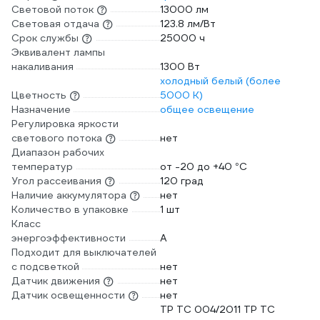
Световой поток
13000 лм
Световая отдача
123.8 лм/Вт
Срок службы
25000 ч
Эквивалент лампы
накаливания
1300 Вт
холодный белый (более
Цветность
5000 К)
Назначение
общее освещение
Регулировка яркости
светового потока
нет
Диапазон рабочих
температур
от -20 до +40 °С
Угол рассеивания
120 град
Наличие аккумулятора
нет
Количество в упаковке
1 шт
Класс
энергоэффективности
A
Подходит для выключателей
с подсветкой
нет
Датчик движения
нет
Датчик освещенности
нет
TP TC 004/2011 TP TC