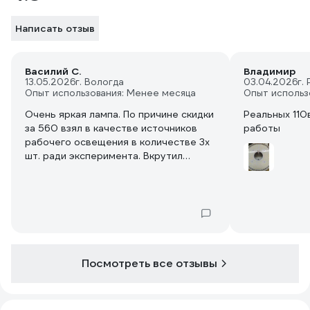
Написать отзыв
Василий С.
Владимир
13.05.2026
г. Вологда
03.04.2026
г.
Опыт использования: Менее месяца
Опыт использ
Очень яркая лампа. По причине скидки
Реальных 110
за 560 взял в качестве источников
работы
рабочего освещения в количестве 3х
шт. ради эксперимента. Вкрутил
вместо люстры в цоколь Е40. Так же
прикрепил одну на штатив.
Посмотреть все отзывы